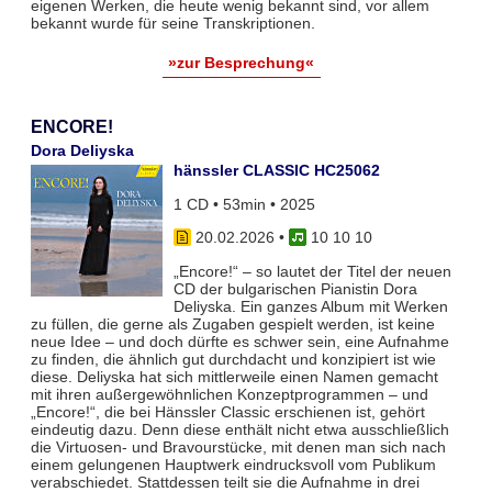
eigenen Werken, die heute wenig bekannt sind, vor allem
bekannt wurde für seine Transkriptionen.
»zur Besprechung«
ENCORE!
Dora Deliyska
hänssler CLASSIC HC25062
1 CD • 53min • 2025
20.02.2026
•
10 10 10
„Encore!“ – so lautet der Titel der neuen
CD der bulgarischen Pianistin Dora
Deliyska. Ein ganzes Album mit Werken
zu füllen, die gerne als Zugaben gespielt werden, ist keine
neue Idee – und doch dürfte es schwer sein, eine Aufnahme
zu finden, die ähnlich gut durchdacht und konzipiert ist wie
diese. Deliyska hat sich mittlerweile einen Namen gemacht
mit ihren außergewöhnlichen Konzeptprogrammen – und
„Encore!“, die bei Hänssler Classic erschienen ist, gehört
eindeutig dazu. Denn diese enthält nicht etwa ausschließlich
die Virtuosen- und Bravourstücke, mit denen man sich nach
einem gelungenen Hauptwerk eindrucksvoll vom Publikum
verabschiedet. Stattdessen teilt sie die Aufnahme in drei