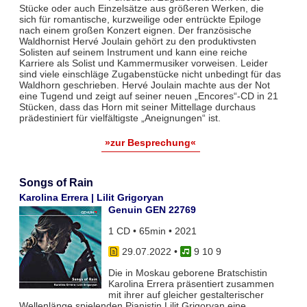
Stücke oder auch Einzelsätze aus größeren Werken, die
sich für romantische, kurzweilige oder entrückte Epiloge
nach einem großen Konzert eignen. Der französische
Waldhornist Hervé Joulain gehört zu den produktivsten
Solisten auf seinem Instrument und kann eine reiche
Karriere als Solist und Kammermusiker vorweisen. Leider
sind viele einschläge Zugabenstücke nicht unbedingt für das
Waldhorn geschrieben. Hervé Joulain machte aus der Not
eine Tugend und zeigt auf seiner neuen „Encores“-CD in 21
Stücken, dass das Horn mit seiner Mittellage durchaus
prädestiniert für vielfältigste „Aneignungen“ ist.
»zur Besprechung«
Songs of Rain
Karolina Errera | Lilit Grigoryan
Genuin GEN 22769
1 CD • 65min • 2021
29.07.2022
•
9 10 9
Die in Moskau geborene Bratschistin
Karolina Errera präsentiert zusammen
mit ihrer auf gleicher gestalterischer
Wellenlänge spielenden Pianistin Lilit Grigoryan eine