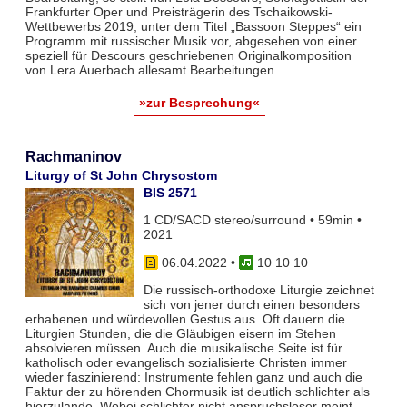
Frankfurter Oper und Preisträgerin des Tschaikowski-
Wettbewerbs 2019, unter dem Titel „Bassoon Steppes“ ein
Programm mit russischer Musik vor, abgesehen von einer
speziell für Descours geschriebenen Originalkomposition
von Lera Auerbach allesamt Bearbeitungen.
»zur Besprechung«
Rachmaninov
Liturgy of St John Chrysostom
BIS 2571
1 CD/SACD stereo/surround • 59min •
2021
06.04.2022
•
10 10 10
Die russisch-orthodoxe Liturgie zeichnet
sich von jener durch einen besonders
erhabenen und würdevollen Gestus aus. Oft dauern die
Liturgien Stunden, die die Gläubigen eisern im Stehen
absolvieren müssen. Auch die musikalische Seite ist für
katholisch oder evangelisch sozialisierte Christen immer
wieder faszinierend: Instrumente fehlen ganz und auch die
Faktur der zu hörenden Chormusik ist deutlich schlichter als
hierzulande. Wobei schlichter nicht anspruchsloser meint,