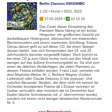
Berlin Classics 0303269BC
1 CD • 61min • 2022, 2023
27.03.2024
•
10 10 10
Das Cover dieser Einspielung des
Pianisten Mario Häring ist ein echter
Hingucker: ein grellbuntes Gesicht vor
dunkelblauem Hintergrund, überwuchert von irisierenden
Blumenmustern und einem markenten Schriftzug: Extase.
Genau darum geht es auf dieser CD, die einen Spiegel
dessen bieten, was sich Komponisten des 19. und 20.
Jahrhunderts darunter vorgestellt haben. Doch kommt es
bei einer CD ja zum Glück immer noch auf den Inhalt und
weniger auf das äußere Erscheinungsbild an. Da sind zum
einen die üblichen Verdächtigen, die vielen Pianisten zu
diesem Thema einfallen würden: Franz Liszt, vertreten mit
dem Mephisto-Walzer Nr. 1, Richard Wagner
(Isoldes
Liebestod)
oder Claude Debussy
(L’Isle joyeuse)
. Und
natürlich Alexander Skriabin, der aber nicht mit seinem für
Orchester konzipierten
Poème de L’Extase
vertreten ist
(woher vermutlich aber trotzdem die im Deutschen laut
Duden falsche Schreibweise mit „x“ übernommen wurde),
sondern mit seiner nicht weniger ekstatischen Klaviersonate
Nr. 5.
»zur Besprechung«