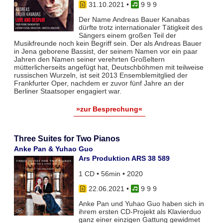
31.10.2021
•
9 9 9
Der Name Andreas Bauer Kanabas
dürfte trotz internationaler Tätigkeit des
Sängers einem großen Teil der
Musikfreunde noch kein Begriff sein. Der als Andreas Bauer
in Jena geborene Bassist, der seinem Namen vor ein paar
Jahren den Namen seiner verehrten Großeltern
mütterlicherseits angefügt hat, Deutschböhmen mit teilweise
russischen Wurzeln, ist seit 2013 Ensemblemitglied der
Frankfurter Oper, nachdem er zuvor fünf Jahre an der
Berliner Staatsoper engagiert war.
»zur Besprechung«
Three Suites for Two Pianos
Anke Pan & Yuhao Guo
Ars Produktion ARS 38 589
1 CD • 56min • 2020
22.06.2021
•
9 9 9
Anke Pan und Yuhao Guo haben sich in
ihrem ersten CD-Projekt als Klavierduo
ganz einer einzigen Gattung gewidmet