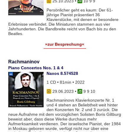
25.10.2023
•
10 9 9
Persönlicher geht es kaum: Der 61-
jährige Pianist präsentiert 36
Klavierstücke, mit denen er besondere
Erlebnisse verbindet. Die Miniaturen stammen aus vier
Jahrhunderten. Die Bandbreite reicht von Bach bis zu den
Beatles.
»zur Besprechung«
Rachmaninov
Piano Concertos Nos. 1 & 4
Naxos 8.574528
1 CD • 81min • 2022
29.06.2023
•
9 9 10
Rachmaninovs Klavierkonzerte Nr. 1
und 4 stehen an Beliebtheit weit hinter
den Konzerten Nr. 2 und 3 zurück. Die
neue Aufnahme mit dem vorzüglichen Solisten Boris Giltburg
beweist aber, dass diese Werke durchaus mehr
Aufmerksamkeit verdienen. Der israelische Pianist, der 1984
in Moskau geboren wurde, verfügt nicht nur über eine