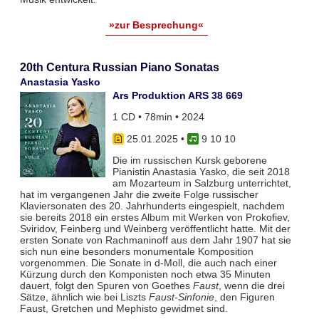
»zur Besprechung«
20th Centura Russian Piano Sonatas
Anastasia Yasko
Ars Produktion ARS 38 669
1 CD • 78min • 2024
25.01.2025
•
9 10 10
Die im russischen Kursk geborene
Pianistin Anastasia Yasko, die seit 2018
am Mozarteum in Salzburg unterrichtet,
hat im vergangenen Jahr die zweite Folge russischer
Klaviersonaten des 20. Jahrhunderts eingespielt, nachdem
sie bereits 2018 ein erstes Album mit Werken von Prokofiev,
Sviridov, Feinberg und Weinberg veröffentlicht hatte. Mit der
ersten Sonate von Rachmaninoff aus dem Jahr 1907 hat sie
sich nun eine besonders monumentale Komposition
vorgenommen. Die Sonate in d-Moll, die auch nach einer
Kürzung durch den Komponisten noch etwa 35 Minuten
dauert, folgt den Spuren von Goethes
Faust
, wenn die drei
Sätze, ähnlich wie bei Liszts
Faust-Sinfonie
, den Figuren
Faust, Gretchen und Mephisto gewidmet sind.