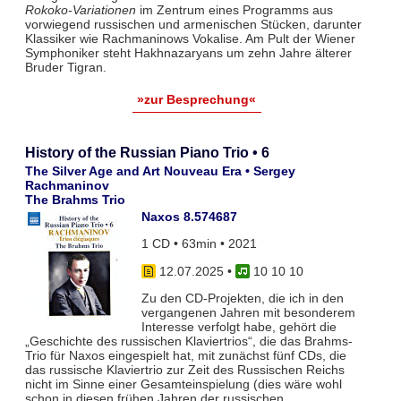
Rokoko-Variationen
im Zentrum eines Programms aus
vorwiegend russischen und armenischen Stücken, darunter
Klassiker wie Rachmaninows Vokalise. Am Pult der Wiener
Symphoniker steht Hakhnazaryans um zehn Jahre älterer
Bruder Tigran.
»zur Besprechung«
History of the Russian Piano Trio • 6
The Silver Age and Art Nouveau Era • Sergey
Rachmaninov
The Brahms Trio
Naxos 8.574687
1 CD • 63min • 2021
12.07.2025
•
10 10 10
Zu den CD-Projekten, die ich in den
vergangenen Jahren mit besonderem
Interesse verfolgt habe, gehört die
„Geschichte des russischen Klaviertrios“, die das Brahms-
Trio für Naxos eingespielt hat, mit zunächst fünf CDs, die
das russische Klaviertrio zur Zeit des Russischen Reichs
nicht im Sinne einer Gesamteinspielung (dies wäre wohl
schon in diesen frühen Jahren der russischen