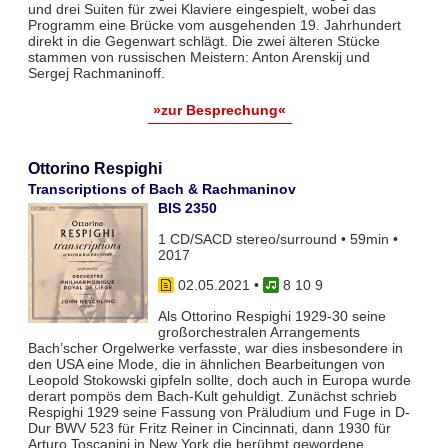
und drei Suiten für zwei Klaviere eingespielt, wobei das
Programm eine Brücke vom ausgehenden 19. Jahrhundert
direkt in die Gegenwart schlägt. Die zwei älteren Stücke
stammen von russischen Meistern: Anton Arenskij und
Sergej Rachmaninoff.
»zur Besprechung«
Ottorino Respighi
Transcriptions of Bach & Rachmaninov
BIS 2350
1 CD/SACD stereo/surround • 59min •
2017
02.05.2021
•
8 10 9
Als Ottorino Respighi 1929-30 seine
großorchestralen Arrangements
Bach’scher Orgelwerke verfasste, war dies insbesondere in
den USA eine Mode, die in ähnlichen Bearbeitungen von
Leopold Stokowski gipfeln sollte, doch auch in Europa wurde
derart pompös dem Bach-Kult gehuldigt. Zunächst schrieb
Respighi 1929 seine Fassung von Präludium und Fuge in D-
Dur BWV 523 für Fritz Reiner in Cincinnati, dann 1930 für
Arturo Toscanini in New York die berühmt gewordene