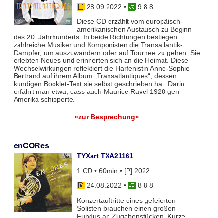
28.09.2022
•
9 8 8
Diese CD erzählt vom europäisch-
amerikanischen Austausch zu Beginn
des 20. Jahrhunderts. In beide Richtungen bestiegen
zahlreiche Musiker und Komponisten die Transatlantik-
Dampfer, um auszuwandern oder auf Tournee zu gehen. Sie
erlebten Neues und erinnerten sich an die Heimat. Diese
Wechselwirkungen reflektiert die Harfenistin Anne-Sophie
Bertrand auf ihrem Album „Transatlantiques“, dessen
kundigen Booklet-Text sie selbst geschrieben hat. Darin
erfährt man etwa, dass auch Maurice Ravel 1928 gen
Amerika schipperte.
»zur Besprechung«
enCORes
TYXart TXA21161
1 CD • 60min • [P] 2022
24.08.2022
•
8 8 8
Konzertauftritte eines gefeierten
Solisten brauchen einen großen
Fundus an Zugabenstücken. Kurze