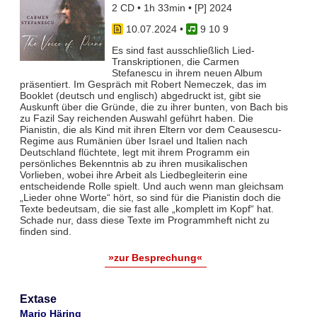
2 CD • 1h 33min • [P] 2024
10.07.2024
•
9 10 9
Es sind fast ausschließlich Lied-
Transkriptionen, die Carmen
Stefanescu in ihrem neuen Album
präsentiert. Im Gespräch mit Robert Nemeczek, das im
Booklet (deutsch und englisch) abgedruckt ist, gibt sie
Auskunft über die Gründe, die zu ihrer bunten, von Bach bis
zu Fazil Say reichenden Auswahl geführt haben. Die
Pianistin, die als Kind mit ihren Eltern vor dem Ceausescu-
Regime aus Rumänien über Israel und Italien nach
Deutschland flüchtete, legt mit ihrem Programm ein
persönliches Bekenntnis ab zu ihren musikalischen
Vorlieben, wobei ihre Arbeit als Liedbegleiterin eine
entscheidende Rolle spielt. Und auch wenn man gleichsam
„Lieder ohne Worte“ hört, so sind für die Pianistin doch die
Texte bedeutsam, die sie fast alle „komplett im Kopf“ hat.
Schade nur, dass diese Texte im Programmheft nicht zu
finden sind.
»zur Besprechung«
Extase
Mario Häring