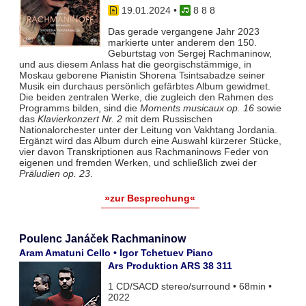
19.01.2024
•
8 8 8
Das gerade vergangene Jahr 2023
markierte unter anderem den 150.
Geburtstag von Sergej Rachmaninow,
und aus diesem Anlass hat die georgischstämmige, in
Moskau geborene Pianistin Shorena Tsintsabadze seiner
Musik ein durchaus persönlich gefärbtes Album gewidmet.
Die beiden zentralen Werke, die zugleich den Rahmen des
Programms bilden, sind die
Moments musicaux op. 16
sowie
das
Klavierkonzert Nr. 2
mit dem Russischen
Nationalorchester unter der Leitung von Vakhtang Jordania.
Ergänzt wird das Album durch eine Auswahl kürzerer Stücke,
vier davon Transkriptionen aus Rachmaninows Feder von
eigenen und fremden Werken, und schließlich zwei der
Präludien op. 23
.
»zur Besprechung«
Poulenc Janáček Rachmaninow
Aram Amatuni Cello • Igor Tchetuev Piano
Ars Produktion ARS 38 311
1 CD/SACD stereo/surround • 68min •
2022