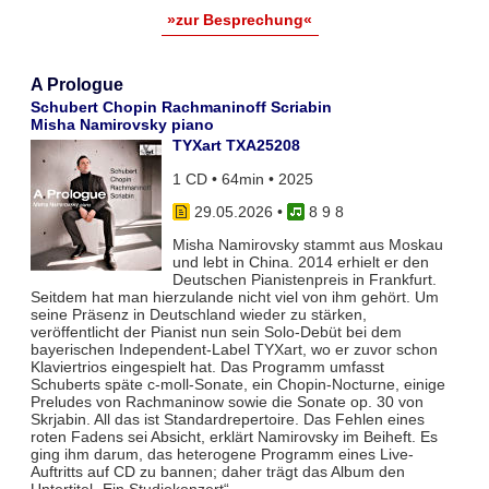
»zur Besprechung«
A Prologue
Schubert Chopin Rachmaninoff Scriabin
Misha Namirovsky piano
TYXart TXA25208
1 CD • 64min • 2025
29.05.2026
•
8 9 8
Misha Namirovsky stammt aus Moskau
und lebt in China. 2014 erhielt er den
Deutschen Pianistenpreis in Frankfurt.
Seitdem hat man hierzulande nicht viel von ihm gehört. Um
seine Präsenz in Deutschland wieder zu stärken,
veröffentlicht der Pianist nun sein Solo-Debüt bei dem
bayerischen Independent-Label TYXart, wo er zuvor schon
Klaviertrios eingespielt hat. Das Programm umfasst
Schuberts späte c-moll-Sonate, ein Chopin-Nocturne, einige
Preludes von Rachmaninow sowie die Sonate op. 30 von
Skrjabin. All das ist Standardrepertoire. Das Fehlen eines
roten Fadens sei Absicht, erklärt Namirovsky im Beiheft. Es
ging ihm darum, das heterogene Programm eines Live-
Auftritts auf CD zu bannen; daher trägt das Album den