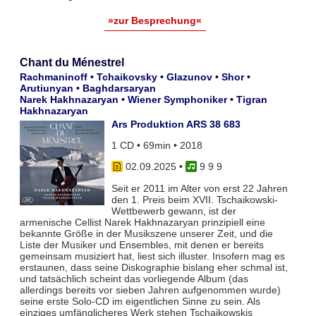
»zur Besprechung«
Chant du Ménestrel
Rachmaninoff • Tchaikovsky • Glazunov • Shor •
Arutiunyan • Baghdarsaryan
Narek Hakhnazaryan • Wiener Symphoniker • Tigran
Hakhnazaryan
Ars Produktion ARS 38 683
1 CD • 69min • 2018
02.09.2025
•
9 9 9
Seit er 2011 im Alter von erst 22 Jahren
den 1. Preis beim XVII. Tschaikowski-
Wettbewerb gewann, ist der
armenische Cellist Narek Hakhnazaryan prinzipiell eine
bekannte Größe in der Musikszene unserer Zeit, und die
Liste der Musiker und Ensembles, mit denen er bereits
gemeinsam musiziert hat, liest sich illuster. Insofern mag es
erstaunen, dass seine Diskographie bislang eher schmal ist,
und tatsächlich scheint das vorliegende Album (das
allerdings bereits vor sieben Jahren aufgenommen wurde)
seine erste Solo-CD im eigentlichen Sinne zu sein. Als
einziges umfänglicheres Werk stehen Tschaikowskis