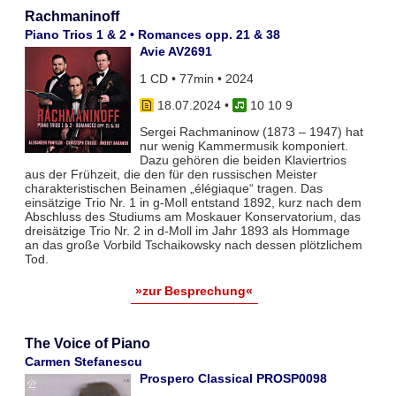
Rachmaninoff
Piano Trios 1 & 2 • Romances opp. 21 & 38
Avie AV2691
1 CD • 77min • 2024
18.07.2024
•
10 10 9
Sergei Rachmaninow (1873 – 1947) hat
nur wenig Kammermusik komponiert.
Dazu gehören die beiden Klaviertrios
aus der Frühzeit, die den für den russischen Meister
charakteristischen Beinamen „élégiaque“ tragen. Das
einsätzige Trio Nr. 1 in g-Moll entstand 1892, kurz nach dem
Abschluss des Studiums am Moskauer Konservatorium, das
dreisätzige Trio Nr. 2 in d-Moll im Jahr 1893 als Hommage
an das große Vorbild Tschaikowsky nach dessen plötzlichem
Tod.
»zur Besprechung«
The Voice of Piano
Carmen Stefanescu
Prospero Classical PROSP0098