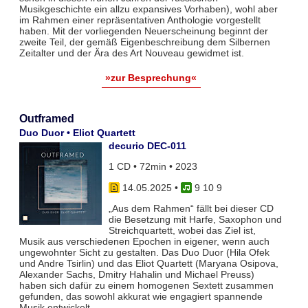
Musikgeschichte ein allzu expansives Vorhaben), wohl aber
im Rahmen einer repräsentativen Anthologie vorgestellt
haben. Mit der vorliegenden Neuerscheinung beginnt der
zweite Teil, der gemäß Eigenbeschreibung dem Silbernen
Zeitalter und der Ära des Art Nouveau gewidmet ist.
»zur Besprechung«
Outframed
Duo Duor • Eliot Quartett
decurio DEC-011
1 CD • 72min • 2023
14.05.2025
•
9 10 9
„Aus dem Rahmen“ fällt bei dieser CD
die Besetzung mit Harfe, Saxophon und
Streichquartett, wobei das Ziel ist,
Musik aus verschiedenen Epochen in eigener, wenn auch
ungewohnter Sicht zu gestalten. Das Duo Duor (Hila Ofek
und Andre Tsirlin) und das Eliot Quartett (Maryana Osipova,
Alexander Sachs, Dmitry Hahalin und Michael Preuss)
haben sich dafür zu einem homogenen Sextett zusammen
gefunden, das sowohl akkurat wie engagiert spannende
Musik entwickelt.