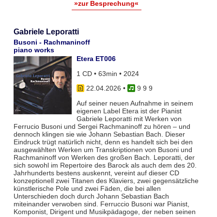
»zur Besprechung«
Gabriele Leporatti
Busoni - Rachmaninoff
piano works
Etera ET006
1 CD • 63min • 2024
22.04.2026
•
9 9 9
Auf seiner neuen Aufnahme in seinem
eigenen Label Etera ist der Pianist
Gabriele Leporatti mit Werken von
Ferrucio Busoni und Sergei Rachmaninoff zu hören – und
dennoch klingen sie wie Johann Sebastian Bach. Dieser
Eindruck trügt natürlich nicht, denn es handelt sich bei den
ausgewählten Werken um Transkriptionen von Busoni und
Rachmaninoff von Werken des großen Bach. Leporatti, der
sich sowohl im Repertoire des Barock als auch dem des 20.
Jahrhunderts bestens auskennt, vereint auf dieser CD
konzeptionell zwei Titanen des Klaviers, zwei gegensätzliche
künstlerische Pole und zwei Fäden, die bei allen
Unterschieden doch durch Johann Sebastian Bach
miteinander verwoben sind. Ferruccio Busoni war Pianist,
Komponist, Dirigent und Musikpädagoge, der neben seinen