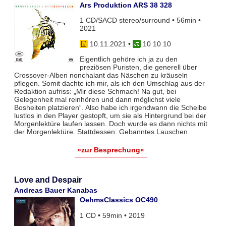
Ars Produktion ARS 38 328
1 CD/SACD stereo/surround • 56min •
2021
10.11.2021
•
10 10 10
Eigentlich gehöre ich ja zu den
preziösen Puristen, die generell über
Crossover-Alben nonchalant das Näschen zu kräuseln
pflegen. Somit dachte ich mir, als ich den Umschlag aus der
Redaktion aufriss: „Mir diese Schmach! Na gut, bei
Gelegenheit mal reinhören und dann möglichst viele
Bosheiten platzieren“. Also habe ich irgendwann die Scheibe
lustlos in den Player gestopft, um sie als Hintergrund bei der
Morgenlektüre laufen lassen. Doch wurde es dann nichts mit
der Morgenlektüre. Stattdessen: Gebanntes Lauschen.
»zur Besprechung«
Love and Despair
Andreas Bauer Kanabas
OehmsClassics OC490
1 CD • 59min • 2019