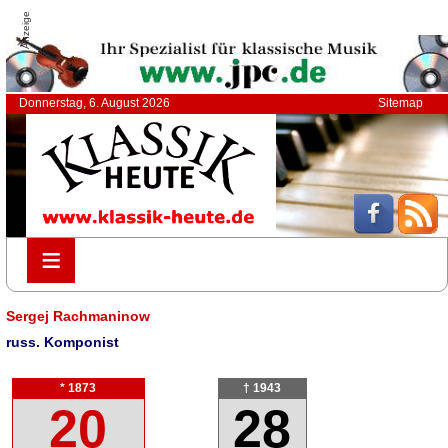
Anzeige
Donnerstag, 6. August 2026
Sitemap
≡
≡
Sergej Rachmaninow
russ. Komponist
* 1873
† 1943
20
28