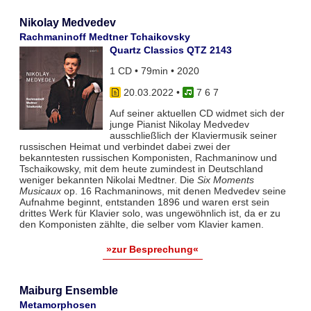
Nikolay Medvedev
Rachmaninoff Medtner Tchaikovsky
Quartz Classics QTZ 2143
1 CD • 79min • 2020
20.03.2022
•
7 6 7
Auf seiner aktuellen CD widmet sich der
junge Pianist Nikolay Medvedev
ausschließlich der Klaviermusik seiner
russischen Heimat und verbindet dabei zwei der
bekanntesten russischen Komponisten, Rachmaninow und
Tschaikowsky, mit dem heute zumindest in Deutschland
weniger bekannten Nikolai Medtner. Die
Six Moments
Musicaux
op. 16 Rachmaninows, mit denen Medvedev seine
Aufnahme beginnt, entstanden 1896 und waren erst sein
drittes Werk für Klavier solo, was ungewöhnlich ist, da er zu
den Komponisten zählte, die selber vom Klavier kamen.
»zur Besprechung«
Maiburg Ensemble
Metamorphosen