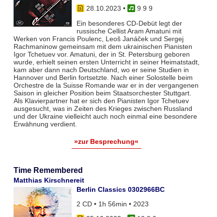
28.10.2023
•
9 9 9
Ein besonderes CD-Debüt legt der
russische Cellist Aram Amatuni mit
Werken von Francis Poulenc, Leoš Janáček und Sergej
Rachmaninow gemeinsam mit dem ukrainischen Pianisten
Igor Tchetuev vor. Amatuni, der in St. Petersburg geboren
wurde, erhielt seinen ersten Unterricht in seiner Heimatstadt,
kam aber dann nach Deutschland, wo er seine Studien in
Hannover und Berlin fortsetzte. Nach einer Solostelle beim
Orchestre de la Suisse Romande war er in der vergangenen
Saison in gleicher Position beim Staatsorchester Stuttgart.
Als Klavierpartner hat er sich den Pianisten Igor Tchetuev
ausgesucht, was in Zeiten des Krieges zwischen Russland
und der Ukraine vielleicht auch noch einmal eine besondere
Erwähnung verdient.
»zur Besprechung«
Time Remembered
Matthias Kirschnereit
Berlin Classics 0302966BC
2 CD • 1h 56min • 2023