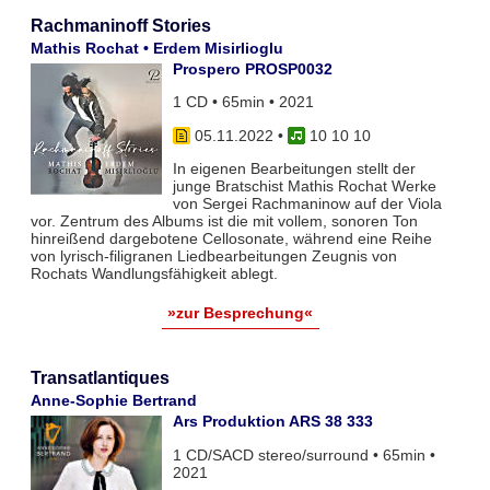
Rachmaninoff Stories
Mathis Rochat • Erdem Misirlioglu
Prospero PROSP0032
1 CD • 65min • 2021
05.11.2022
•
10 10 10
In eigenen Bearbeitungen stellt der
junge Bratschist Mathis Rochat Werke
von Sergei Rachmaninow auf der Viola
vor. Zentrum des Albums ist die mit vollem, sonoren Ton
hinreißend dargebotene Cellosonate, während eine Reihe
von lyrisch-filigranen Liedbearbeitungen Zeugnis von
Rochats Wandlungsfähigkeit ablegt.
»zur Besprechung«
Transatlantiques
Anne-Sophie Bertrand
Ars Produktion ARS 38 333
1 CD/SACD stereo/surround • 65min •
2021