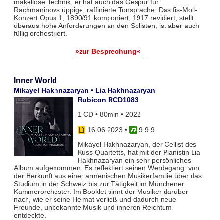
makellose Technik, er hat auch das Gespür für
Rachmaninovs üppige, raffinierte Tonsprache. Das fis-Moll-
Konzert Opus 1, 1890/91 komponiert, 1917 revidiert, stellt
überaus hohe Anforderungen an den Solisten, ist aber auch
füllig orchestriert.
»zur Besprechung«
Inner World
Mikayel Hakhnazaryan • Lia Hakhnazaryan
Rubicon RCD1083
1 CD • 80min • 2022
16.06.2023
•
9 9 9
Mikayel Hakhnazaryan, der Cellist des
Kuss Quartetts, hat mit der Pianistin Lia
Hakhnazaryan ein sehr persönliches
Album aufgenommen. Es reflektiert seinen Werdegang: von
der Herkunft aus einer armenischen Musikerfamilie über das
Studium in der Schweiz bis zur Tätigkeit im Münchener
Kammerorchester. Im Booklet sinnt der Musiker darüber
nach, wie er seine Heimat verließ und dadurch neue
Freunde, unbekannte Musik und inneren Reichtum
entdeckte.