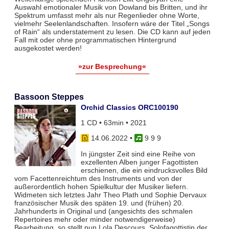
Auswahl emotionaler Musik von Dowland bis Britten, und ihr
Spektrum umfasst mehr als nur Regenlieder ohne Worte,
vielmehr Seelenlandschaften. Insofern wäre der Titel „Songs
of Rain“ als understatement zu lesen. Die CD kann auf jeden
Fall mit oder ohne programmatischen Hintergrund
ausgekostet werden!
»zur Besprechung«
Bassoon Steppes
Orchid Classics ORC100190
1 CD • 63min • 2021
14.06.2022
•
9 9 9
In jüngster Zeit sind eine Reihe von
exzellenten Alben junger Fagottisten
erschienen, die ein eindrucksvolles Bild
vom Facettenreichtum des Instruments und von der
außerordentlich hohen Spielkultur der Musiker liefern.
Widmeten sich letztes Jahr Theo Plath und Sophie Dervaux
französischer Musik des späten 19. und (frühen) 20.
Jahrhunderts in Original und (angesichts des schmalen
Repertoires mehr oder minder notwendigerweise)
Bearbeitung, so stellt nun Lola Descours, Solofagottistin der