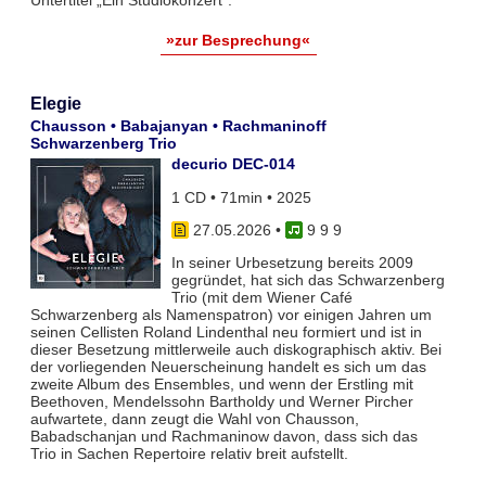
Untertitel „Ein Studiokonzert“.
»zur Besprechung«
Elegie
Chausson • Babajanyan • Rachmaninoff
Schwarzenberg Trio
decurio DEC-014
1 CD • 71min • 2025
27.05.2026
•
9 9 9
In seiner Urbesetzung bereits 2009
gegründet, hat sich das Schwarzenberg
Trio (mit dem Wiener Café
Schwarzenberg als Namenspatron) vor einigen Jahren um
seinen Cellisten Roland Lindenthal neu formiert und ist in
dieser Besetzung mittlerweile auch diskographisch aktiv. Bei
der vorliegenden Neuerscheinung handelt es sich um das
zweite Album des Ensembles, und wenn der Erstling mit
Beethoven, Mendelssohn Bartholdy und Werner Pircher
aufwartete, dann zeugt die Wahl von Chausson,
Babadschanjan und Rachmaninow davon, dass sich das
Trio in Sachen Repertoire relativ breit aufstellt.