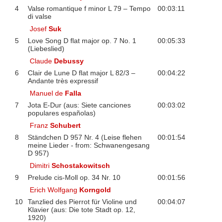
4
Valse romantique f minor L 79 – Tempo
00:03:11
di valse
Josef
Suk
5
Love Song D flat major op. 7 No. 1
00:05:33
(Liebeslied)
Claude
Debussy
6
Clair de Lune D flat major L 82/3 –
00:04:22
Andante très expressif
Manuel de
Falla
7
Jota E-Dur (aus: Siete canciones
00:03:02
populares españolas)
Franz
Schubert
8
Ständchen D 957 Nr. 4 (Leise flehen
00:01:54
meine Lieder - from: Schwanengesang
D 957)
Dimitri
Schostakowitsch
9
Prelude cis-Moll op. 34 Nr. 10
00:01:56
Erich Wolfgang
Korngold
10
Tanzlied des Pierrot für Violine und
00:04:07
Klavier (aus: Die tote Stadt op. 12,
1920)