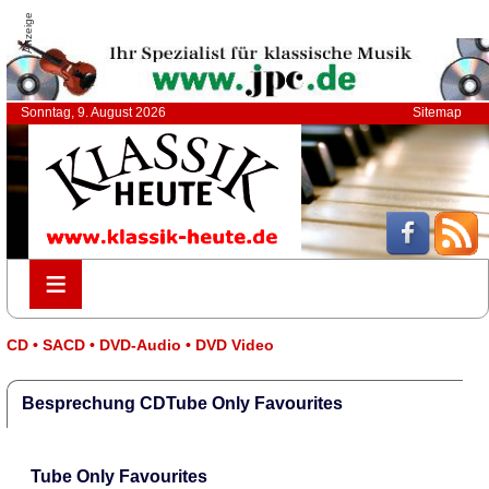
Anzeige
Sonntag, 9. August 2026
Sitemap
≡
≡
CD • SACD • DVD-Audio • DVD Video
Besprechung CDTube Only Favourites
Tube Only Favourites