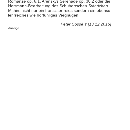
Romanze op. 6,1, Arenskys Serenade op. 30,2 oder die
Herrmann-Bearbeitung des Schubertschen
Ständchen.
Mithin: nicht nur ein transistorfreies sondern ein ebenso
lehrreiches wie hörfühliges Vergnügen!
Peter Cossé † [13.12.2016]
Anzeige