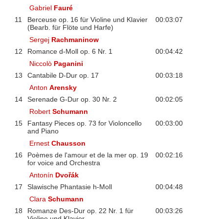
Gabriel
Fauré
11
Berceuse op. 16 für Violine und Klavier
00:03:07
(Bearb. für Flöte und Harfe)
Sergej
Rachmaninow
12
Romance d-Moll op. 6 Nr. 1
00:04:42
Niccolò
Paganini
13
Cantabile D-Dur op. 17
00:03:18
Anton
Arensky
14
Serenade G-Dur op. 30 Nr. 2
00:02:05
Robert
Schumann
15
Fantasy Pieces op. 73 for Violoncello
00:03:00
and Piano
Ernest
Chausson
16
Poèmes de l'amour et de la mer op. 19
00:02:16
for voice and Orchestra
Antonín
Dvořák
17
Slawische Phantasie h-Moll
00:04:48
Clara
Schumann
18
Romanze Des-Dur op. 22 Nr. 1 für
00:03:26
Violine und Klavier