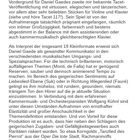
Vordergrund für Daniel Gaedes zweite mir bekannte Tacet-
Veröffentlichung mit virtuosen, elegischen und tänzerischen,
vor allem aber sehr beliebten Stücken für Violine und Klavier
(siehe und höre Tacet 117!). Sein Spiel ist von der
Aufnahmeregie tatsächlich prägnant eingefangen, räumlich
von intimer Großzügigkeit, farbenreich und bestens
abgestimmt in der Balance mit dem assistierenden oder
auch kammermusikalisch gleichberechtigten Klavier.
Als Interpret der insgesamt 19 Kleinformate erweist sich
Daniel Gaede als gewandter Kommunikator in den
verschiedensten musikalischen Umgangs- und
Spezialsprachen. Für die technisch brillanteren, motorisch
auffälligeren Themen (Monti, de Falla) hat er genügend
Reserven, sauber und dennoch animierend Tempo zu
machen. Im Bereich des geigerischen Sentiments auf
Liebeslied
-Ebene (Suk) oder in Richtung
Wiegenlied
(Fauré)
gelingt es ihm mühelos, mit rundem, gesundem, niemals
tränigem Ton den Hörer auf die je aktuelle Situation
einzustimmen. In Verbindung mit dem erfahrenen
Kammermusik- und Orchesterpianisten Wolfgang Kühnl sind
unter diesen Umständen Aufnahmen von ernsthafter
Elastizität und großer Anschaulichkeit in der
Themendefinition entstanden. Und von Vorteil für diese
Produktion ist es auch, dass hier neben den Schlagern des
geigerischen Zugaben- und Gefälligkeitsgewerbes auch
Raritäten riskiert wurden. So etwa Korngolds „Tanzlied des
Pierrot“ aus der Oper
Die tote Stadt,
Rachmaninoffs