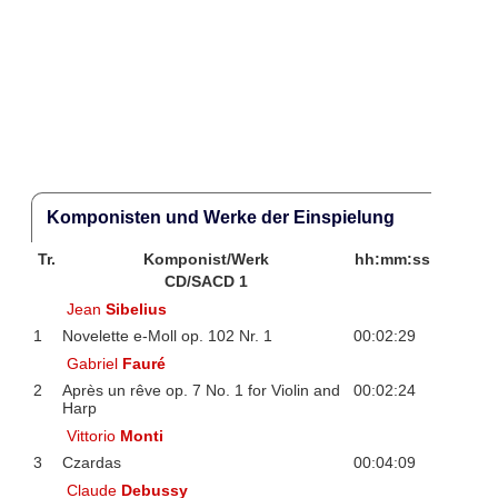
Komponisten und Werke der Einspielung
Tr.
Komponist/Werk
hh:mm:ss
CD/SACD 1
Jean
Sibelius
1
Novelette e-Moll op. 102 Nr. 1
00:02:29
Gabriel
Fauré
2
Après un rêve op. 7 No. 1 for Violin and
00:02:24
Harp
Vittorio
Monti
3
Czardas
00:04:09
Claude
Debussy