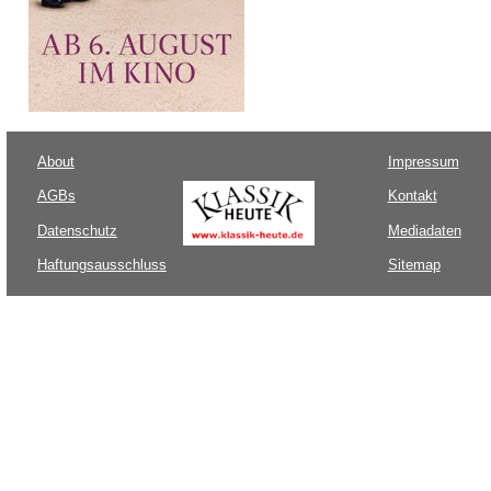
About
Impressum
AGBs
Kontakt
Datenschutz
Mediadaten
Haftungsausschluss
Sitemap