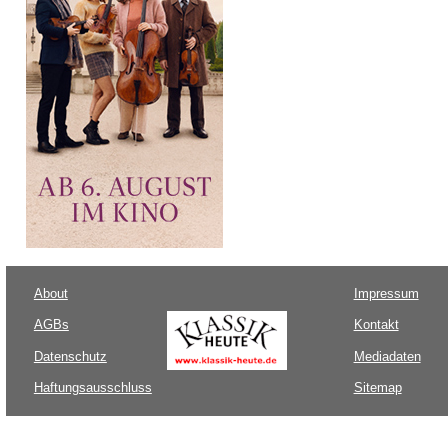
About
Impressum
AGBs
Kontakt
Datenschutz
Mediadaten
Haftungsausschluss
Sitemap