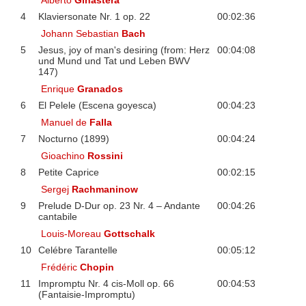
4
Klaviersonate Nr. 1 op. 22
00:02:36
Johann Sebastian
Bach
5
Jesus, joy of man's desiring (from: Herz
00:04:08
und Mund und Tat und Leben BWV
147)
Enrique
Granados
6
El Pelele (Escena goyesca)
00:04:23
Manuel de
Falla
7
Nocturno (1899)
00:04:24
Gioachino
Rossini
8
Petite Caprice
00:02:15
Sergej
Rachmaninow
9
Prelude D-Dur op. 23 Nr. 4 – Andante
00:04:26
cantabile
Louis-Moreau
Gottschalk
10
Celébre Tarantelle
00:05:12
Frédéric
Chopin
11
Impromptu Nr. 4 cis-Moll op. 66
00:04:53
(Fantaisie-Impromptu)