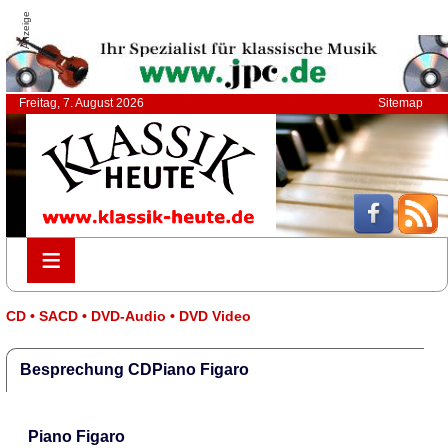
Anzeige
Freitag, 7. August 2026
Sitemap
≡
≡
CD • SACD • DVD-Audio • DVD Video
Besprechung CDPiano Figaro
Piano Figaro