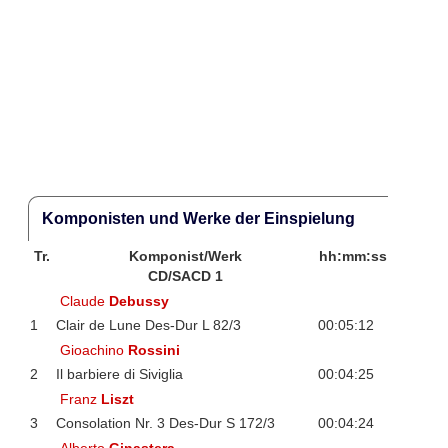
Komponisten und Werke der Einspielung
Tr.
Komponist/Werk
hh:mm:ss
CD/SACD 1
Claude
Debussy
1
Clair de Lune Des-Dur L 82/3
00:05:12
Gioachino
Rossini
2
Il barbiere di Siviglia
00:04:25
Franz
Liszt
3
Consolation Nr. 3 Des-Dur S 172/3
00:04:24
Alberto
Ginastera