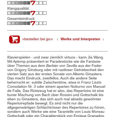
Klangqualität:
Gesamteindruck:
»bestellen bei jpc«
↓ Werke und Interpreten ↓
Klavierspielen - und zwar ziemlich virtuos - kann Jia Wang.
Mit Aplomp präsentiert er Paradestücke wie die Fantasie
über Themen aus dem
Barbier von Sevilla
aus der Feder
von Grigory Ginzburg oder mit rastloser Getriebenheit den
vierten Satz aus der ersten Sonate von Alberto Ginastera.
Das macht Eindruck, zweifellos. Auch die andere Seite
beherrscht er: subtile Zwischentöne, etwa in Franz Liszts
Consolation Nr. 3
oder einem aparten Notturno von Manuel
de Falla. Das Rüstzeug hat er also, das Repertoire ist eine
bunte Mischung von Bach über Rossini und Gottschalk bis
eben zu Ginastera, das sich auch mal abseits gewohnter
Repertoirepfade bewegt. Es sind nicht nur die
allgegenwärtigen Schlachtrösser des Repertoires zu hören,
sondern auch Werke wie eine Tarantelle von Louis Moreau
Gottschalk oder ein Charakterstück von Enrique Granados.