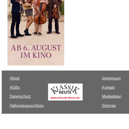
About
Impressum
AGBs
Kontakt
Datenschutz
Mediadaten
Haftungsausschluss
Sitemap