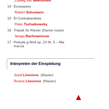
Ludwig van
Beethoven
14
Ecossaises
Robert
Schumann
15
El Contrabandista
Peter
Tschaikowsky
16
Trepak für Klavier (Danse russe)
Sergej
Rachmaninow
17
Prelude g-Moll op. 23 Nr. 5 – Alla
marcia
Interpreten der Einspielung
Josef
Lhevinne
(Klavier)
Rosina
Lhevinne
(Klavier)
▲