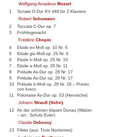
Wolfgang Amadeus
Mozart
1
Sonate D-Dur KV 448 für 2 Klaviere
Robert
Schumann
2
Toccata C-Dur op. 7
3
Frühlingsnacht
Frédéric
Chopin
4
Etüde es-Moll op. 10 Nr. 6
5
Etüde gis-Moll op. 25 Nr. 6
6
Etüde h-Moll op. 25 Nr. 10
7
Etüde a-Moll op. 25 Nr. 11
8
Prélude As-Dur op. 28 Nr. 17
9
Prélude As-Dur op. 28 Nr. 17
10
Prélude b-Moll op. 28 Nr. 16 – Presto
con fuoco
11
Polonaise As-Dur op. 53 (Heroische)
Johann
Strauß (Sohn)
12
An der schönen blauen Donau (Walzer
– arr.: Schulz-Evler)
Claude
Debussy
13
Fêtes (aus: Trois Nocturnes)