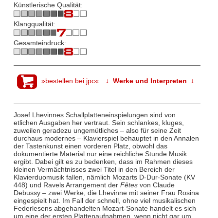
Künstlerische Qualität:
Klangqualität:
Gesamteindruck:
»bestellen bei jpc«
↓ Werke und Interpreten ↓
Josef Lhevinnes Schallplatteneinspielungen sind von
etlichen Ausgaben her vertraut. Sein schlankes, kluges,
zuweilen geradezu ungemütliches – also für seine Zeit
durchaus modernes – Klavierspiel behauptet in den Annalen
der Tastenkunst einen vorderen Platz, obwohl das
dokumentierte Material nur eine reichliche Stunde Musik
ergibt. Dabei gilt es zu bedenken, dass im Rahmen dieses
kleinen Vermächtnisses zwei Titel in den Bereich der
Klavierduomusik fallen, nämlich Mozarts D-Dur-Sonate (KV
448) und Ravels Arrangement der
Fêtes
von Claude
Debussy – zwei Werke, die
Lhevinne mit seiner Frau Rosina
eingespielt hat. Im Fall der schnell, ohne viel musikalischen
Federlesens abgehandelten Mozart-Sonate handelt es sich
um eine der ersten Plattenaufnahmen, wenn nicht gar um