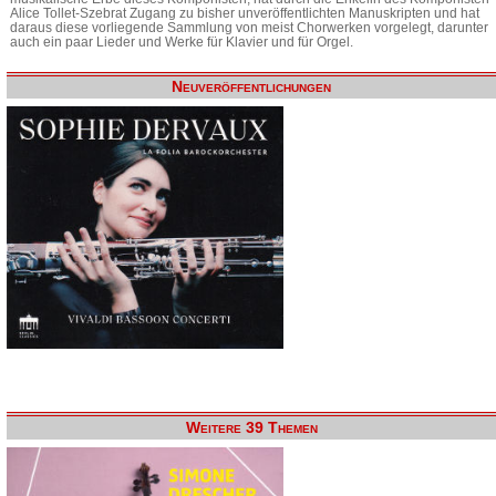
Alice Tollet-Szebrat Zugang zu bisher unveröffentlichten Manuskripten und hat
daraus diese vorliegende Sammlung von meist Chorwerken vorgelegt, darunter
auch ein paar Lieder und Werke für Klavier und für Orgel.
Neuveröffentlichungen
Weitere 39 Themen