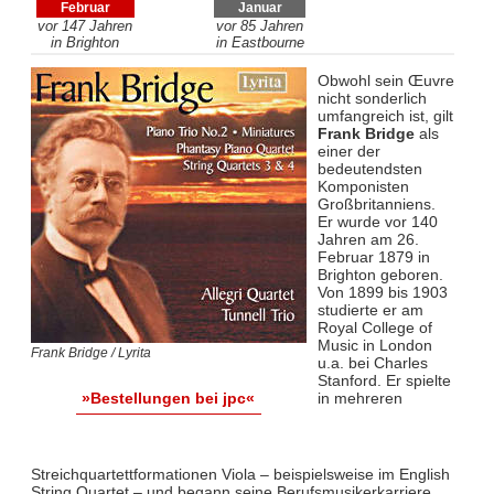
Februar
Januar
vor 147 Jahren
vor 85 Jahren
in Brighton
in Eastbourne
Obwohl sein Œuvre
nicht sonderlich
umfangreich ist, gilt
Frank Bridge
als
einer der
bedeutendsten
Komponisten
Großbritanniens.
Er wurde vor 140
Jahren am 26.
Februar 1879 in
Brighton geboren.
Von 1899 bis 1903
studierte er am
Royal College of
Music in London
Frank Bridge / Lyrita
u.a. bei Charles
Stanford. Er spielte
in mehreren
»Bestellungen bei jpc«
Streichquartettformationen Viola – beispielsweise im English
String Quartet – und begann seine Berufsmusikerkarriere