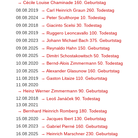
→ Cécile Louise Chaminade 160. Geburtstag
08.08.2019
→ Carl Heinrich Graun 260. Todestag
08.08.2024
→ Peter Sculthorpe 10. Todestag
09.08.2018
→ Giacinto Scelsi 30. Todestag
09.08.2019
→ Ruggero Leoncavallo 100. Todestag
09.08.2023
→ Johann Michael Bach 375. Geburtstag
09.08.2025
→ Reynaldo Hahn 150. Geburtstag
09.08.2025
→ Dimitri Schostakowitsch 50. Todestag
10.08.2020
→ Bernd-Alois Zimmermann 50. Todestag
10.08.2025
→ Alexander Glasunow 160. Geburtstag
11.08.2019
→ Gaston Litaize 110. Geburtstag
11.08.2020
→ Heinz Werner Zimmermann 90. Geburtstag
12.08.2018
→ Leoš Janáček 90. Todestag
13.08.2021
→ Bernhard Heinrich Romberg 180. Todestag
15.08.2020
→ Jacques Ibert 130. Geburtstag
16.08.2023
→ Gabriel Pierné 160. Geburtstag
16.08.2025
→ Heinrich Marschner 230. Geburtstag