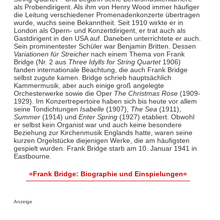
als Probendirigent. Als ihm von Henry Wood immer häufiger
die Leitung verschiedener Promenadenkonzerte übertragen
wurde, wuchs seine Bekanntheit. Seit 1910 wirkte er in
London als Opern- und Konzertdirigent, er trat auch als
Gastdirigent in den USA auf. Daneben unterrichtete er auch.
Sein prominentester Schüler war Benjamin Britten. Dessen
Variationen für Streicher
nach einem Thema von Frank
Bridge (Nr. 2 aus
Three Idylls for String Quartet
1906)
fanden internationale Beachtung, die auch Frank Bridge
selbst zugute kamen. Bridge schrieb hauptsächlich
Kammermusik, aber auch einige groß angelegte
Orchesterwerke sowie die Oper
The Christmas Rose
(1909-
1929). Im Konzertrepertoire haben sich bis heute vor allem
seine Tondichtungen
Isabelle
(1907),
The Sea
(1911),
Summer
(1914) und
Enter Spring
(1927) etabliert. Obwohl
er selbst kein Organist war und auch keine besondere
Beziehung zur Kirchenmusik Englands hatte, waren seine
kurzen Orgelstücke diejenigen Werke, die am häufigsten
gespielt wurden. Frank Bridge starb am 10. Januar 1941 in
Eastbourne.
»Frank Bridge: Biographie und Einspielungen«
Anzeige