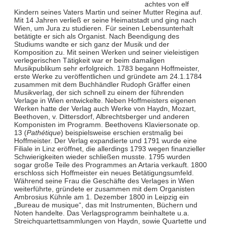
achtes von elf
Kindern seines Vaters Martin und seiner Mutter Regina auf.
Mit 14 Jahren verließ er seine Heimatstadt und ging nach
Wien, um Jura zu studieren. Für seinen Lebensunterhalt
betätigte er sich als Organist. Nach Beendigung des
Studiums wandte er sich ganz der Musik und der
Komposition zu. Mit seinen Werken und seiner vieleistigen
verlegerischen Tätigkeit war er beim damaligen
Musikpublikum sehr erfolgreich. 1783 begann Hoffmeister,
erste Werke zu veröffentlichen und gründete am 24.1.1784
zusammen mit dem Buchhändler Rudoph Gräffer einen
Musikverlag, der sich schnell zu einem der führenden
Verlage in Wien entwickelte. Neben Hoffmeisters eigenen
Werken hatte der Verlag auch Werke von Haydn, Mozart,
Beethoven, v. Dittersdorf, Albrechtsberger und anderen
Komponisten im Programm. Beethovens Klaviersonate op.
13 (
Pathétique
) beispielsweise erschien erstmalig bei
Hoffmeister. Der Verlag expandierte und 1791 wurde eine
Filiale in Linz eröffnet, die allerdings 1793 wegen finanzieller
Schwierigkeiten wieder schließen musste. 1795 wurden
sogar große Teile des Programmes an Artaria verkauft. 1800
erschloss sich Hoffmeister ein neues Betätigungsumfeld.
Während seine Frau die Geschäfte des Verlages in Wien
weiterführte, gründete er zusammen mit dem Organisten
Ambrosius Kühnle am 1. Dezember 1800 in Leipzig ein
„Bureau de musique“, das mit Instrumenten, Büchern und
Noten handelte. Das Verlagsprogramm beinhaltete u.a.
Streichquartettsammlungen von Haydn, sowie Quartette und