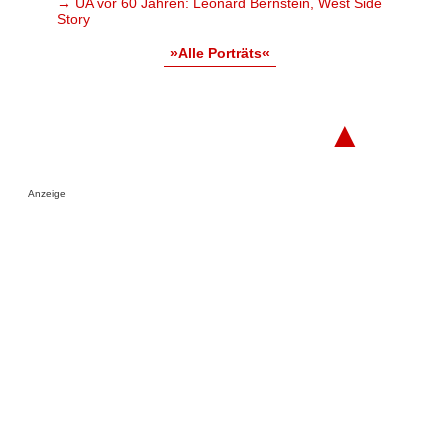
→ UA vor 60 Jahren: Leonard Bernstein, West Side
Story
»Alle Porträts«
▲
Anzeige