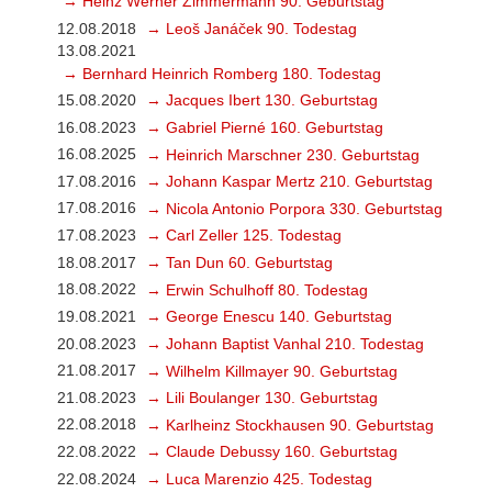
→ Heinz Werner Zimmermann 90. Geburtstag
12.08.2018
→ Leoš Janáček 90. Todestag
13.08.2021
→ Bernhard Heinrich Romberg 180. Todestag
15.08.2020
→ Jacques Ibert 130. Geburtstag
16.08.2023
→ Gabriel Pierné 160. Geburtstag
16.08.2025
→ Heinrich Marschner 230. Geburtstag
17.08.2016
→ Johann Kaspar Mertz 210. Geburtstag
17.08.2016
→ Nicola Antonio Porpora 330. Geburtstag
17.08.2023
→ Carl Zeller 125. Todestag
18.08.2017
→ Tan Dun 60. Geburtstag
18.08.2022
→ Erwin Schulhoff 80. Todestag
19.08.2021
→ George Enescu 140. Geburtstag
20.08.2023
→ Johann Baptist Vanhal 210. Todestag
21.08.2017
→ Wilhelm Killmayer 90. Geburtstag
21.08.2023
→ Lili Boulanger 130. Geburtstag
22.08.2018
→ Karlheinz Stockhausen 90. Geburtstag
22.08.2022
→ Claude Debussy 160. Geburtstag
22.08.2024
→ Luca Marenzio 425. Todestag