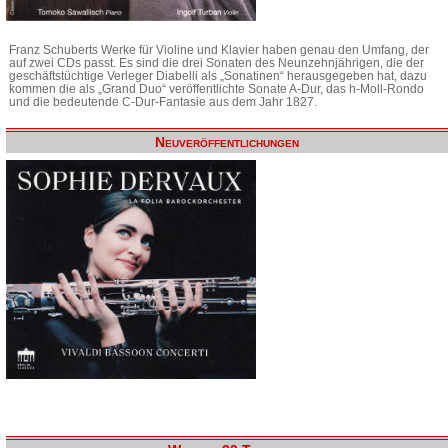
Franz Schuberts Werke für Violine und Klavier haben genau den Umfang, der
auf zwei CDs passt. Es sind die drei Sonaten des Neunzehnjährigen, die der
geschäftstüchtige Verleger Diabelli als „Sonatinen“ herausgegeben hat, dazu
kommen die als „Grand Duo“ veröffentlichte Sonate A-Dur, das h-Moll-Rondo
und die bedeutende C-Dur-Fantasie aus dem Jahr 1827.
Neuveröffentlichungen