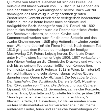
Quintette von Mozart. Daneben tat sich das Bureau de
musique mit Klavierwerken von J.S. Bach in 14 Bänden als
eine der frühesten „Werkausgaben“ hervor. Bach war zur
damaligen Zeit fast völlig in Vergessenheit geraten.
Zusätzliches Gewicht erhielt diese verlegerisch bedeutende
Edition durch die heute immer noch berühmte und
maßgebliche Bach-Monografie von J.N. Forkel. Ab 1802
konnte sich Hoffmeister auch die Rechte für etliche Werke
von Beethoven sichern, so neben Klavier- und
Kammermusikwerken auch für die erste Sinfonie und das
zweite Klavierkonzert. 1805 ging Hoffmeister wieder zurück
nach Wien und überließ die Firma Kühnel. Nach dessen Tod
1813 ging aus dem Buraeu de musique der heutige
Musikverlag C.F. Peters Leipzig hervor. Der letzte Druck
unter Hoffmeisters Namen erfolgte 1806, 1807 verkaufte er
den Wiener Verlag an die Chemische Druckery und widmete
sich bis zu seinem Tod ausschließlich der Komposition.
Hoffmeister starb am 9. Februar 1812 in Wien. Er hinterließ
ein reichhaltiges und sehr abwechslungsreiches Œuvre,
darunter neun Opern (
Der Alchimist
,
Die bezauberte Jagd
,
Der Haushahn
,
Der Schiffbruch
,
Der erste Kuß
,
Rosaline
,
Der Königssohn von Ithaka
,
Die Belagerung von Cythere
,
Elysium
), 66 Sinfonien, 11 Serenaden, zahlreiche Konzerte,
Duette, Trios, Quartette und Quintette für Flöte, je über 100
Streichquintette, Streichquartette und Streichtrios, 5
Klavierquartette, 11 Klaviertrios, 12 Klaviersonaten sowie
weitere Instrumentalwerke für verschiedene Instrumente,
außerdem Lieder, Arien und zahlreiche Bearbeitungen von