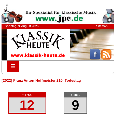
Anzeige
Sonntag, 9. August 2026
Sitemap
≡
≡
[2022] Franz Anton Hoffmeister 210. Todestag
* 1754
† 1812
12
9