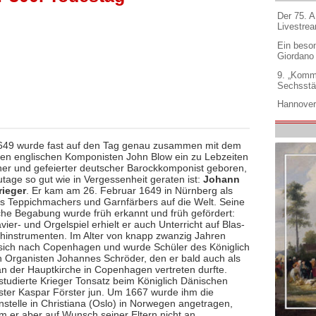
Der 75. 
Livestre
Ein beso
Giordano
9. „Komm
Sechsstä
Hannover
649 wurde fast auf den Tag genau zusammen mit dem
en englischen Komponisten John Blow ein zu Lebzeiten
cher und gefeierter deutscher Barockkomponist geboren,
tage so gut wie in Vergessenheit geraten ist:
Johann
rieger
. Er kam am 26. Februar 1649 in Nürnberg als
s Teppichmachers und Garnfärbers auf die Welt. Seine
che Begabung wurde früh erkannt und früh gefördert:
ier- und Orgelspiel erhielt er auch Unterricht auf Blas-
chinstrumenten. Im Alter von knapp zwanzig Jahren
sich nach Copenhagen und wurde Schüler des Königlich
 Organisten Johannes Schröder, den er bald auch als
an der Hauptkirche in Copenhagen vertreten durfte.
tudierte Krieger Tonsatz beim Königlich Dänischen
ster Kaspar Förster jun. Um 1667 wurde ihm die
nstelle in Christiana (Oslo) in Norwegen angetragen,
m er aber auf Wunsch seiner Eltern nicht an.