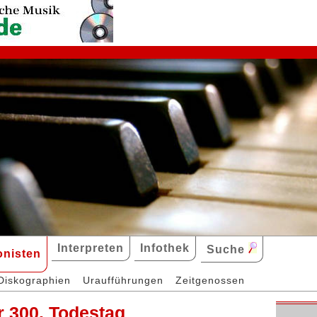
Interpreten
Infothek
Suche
nisten
Diskographien
Uraufführungen
Zeitgenossen
r 300. Todestag