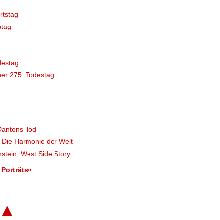
rtstag
stag
destag
er 275. Todestag
Dantons Tod
, Die Harmonie der Welt
stein, West Side Story
 Porträts«
▲