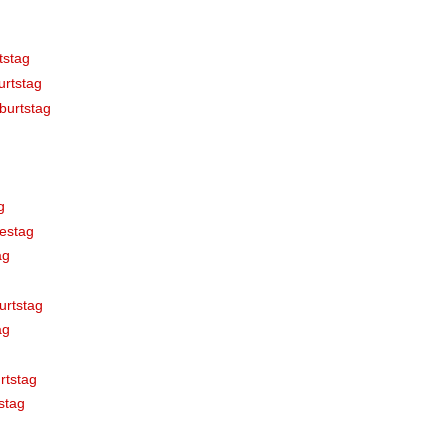
tstag
rtstag
burtstag
g
estag
ag
urtstag
ag
rtstag
stag