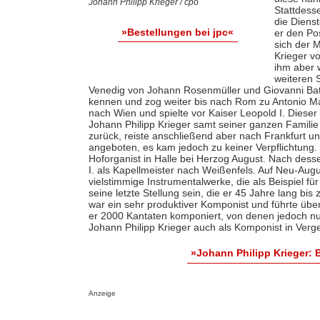
Johann Philipp Krieger / cpo
Stattdess
die Diens
»Bestellungen bei jpc«
er den Po
sich der 
Krieger v
ihm aber w
weiteren S
Venedig von Johann Rosenmüller und Giovanni Battis
kennen und zog weiter bis nach Rom zu Antonio Ma
nach Wien und spielte vor Kaiser Leopold I. Dieser
Johann Philipp Krieger samt seiner ganzen Familie
zurück, reiste anschließend aber nach Frankfurt u
angeboten, es kam jedoch zu keiner Verpflichtung
Hoforganist in Halle bei Herzog August. Nach dess
I. als Kapellmeister nach Weißenfels. Auf Neu-Au
vielstimmige Instrumentalwerke, die als Beispiel fü
seine letzte Stellung sein, die er 45 Jahre lang bi
war ein sehr produktiver Komponist und führte übe
er 2000 Kantaten komponiert, von denen jedoch nur
Johann Philipp Krieger auch als Komponist in Verg
»Johann Philipp Krieger:
Anzeige