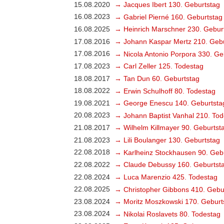
15.08.2020
→ Jacques Ibert 130. Geburtstag
16.08.2023
→ Gabriel Pierné 160. Geburtstag
16.08.2025
→ Heinrich Marschner 230. Gebur
17.08.2016
→ Johann Kaspar Mertz 210. Gebu
17.08.2016
→ Nicola Antonio Porpora 330. Ge
17.08.2023
→ Carl Zeller 125. Todestag
18.08.2017
→ Tan Dun 60. Geburtstag
18.08.2022
→ Erwin Schulhoff 80. Todestag
19.08.2021
→ George Enescu 140. Geburtsta
20.08.2023
→ Johann Baptist Vanhal 210. Tod
21.08.2017
→ Wilhelm Killmayer 90. Geburtst
21.08.2023
→ Lili Boulanger 130. Geburtstag
22.08.2018
→ Karlheinz Stockhausen 90. Geb
22.08.2022
→ Claude Debussy 160. Geburtst
22.08.2024
→ Luca Marenzio 425. Todestag
22.08.2025
→ Christopher Gibbons 410. Gebu
23.08.2024
→ Moritz Moszkowski 170. Geburt
23.08.2024
→ Nikolai Roslavets 80. Todestag