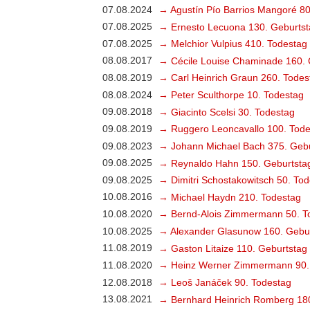
07.08.2024
→ Agustín Pío Barrios Mangoré 80
07.08.2025
→ Ernesto Lecuona 130. Geburtst
07.08.2025
→ Melchior Vulpius 410. Todestag
08.08.2017
→ Cécile Louise Chaminade 160. 
08.08.2019
→ Carl Heinrich Graun 260. Todes
08.08.2024
→ Peter Sculthorpe 10. Todestag
09.08.2018
→ Giacinto Scelsi 30. Todestag
09.08.2019
→ Ruggero Leoncavallo 100. Tode
09.08.2023
→ Johann Michael Bach 375. Gebu
09.08.2025
→ Reynaldo Hahn 150. Geburtsta
09.08.2025
→ Dimitri Schostakowitsch 50. To
10.08.2016
→ Michael Haydn 210. Todestag
10.08.2020
→ Bernd-Alois Zimmermann 50. T
10.08.2025
→ Alexander Glasunow 160. Gebu
11.08.2019
→ Gaston Litaize 110. Geburtstag
11.08.2020
→ Heinz Werner Zimmermann 90.
12.08.2018
→ Leoš Janáček 90. Todestag
13.08.2021
→ Bernhard Heinrich Romberg 18