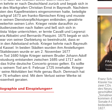
en kehrte er nach Deutschland zurück und begab sich in
te des Markgrafen Christian Ernst in Bayreuth. Nachdem
sten des Kapellmeisters eingenommen hatte, beteiligte
Markgraf 1673 am franko-flämischen Krieg und musste
on seinen Dienstverpflichtungen entbinden, gewährte
eiterhin seinen Lohn. Krieger reiste daraufhin zu
tudienzwecken nach Italien und ließ sich sich in
ta Volpe unterrichten, er lernte Cavalli und Legrenzi
ria Abbatini und Bernardo Pasquini. 1675 begab er sich
 war von seiner Darbietung so beeindruckt, dass er
 in den Adelsstand erhob. Krieger kehrte nach Bayreuth
nd Kassel. In beiden Städten wurden ihm Anstellungen
. Stattdessen wurde er am 2. November 1677
en Tod 1680 folgte Krieger seinem Bruder Johann Adolf
gustusburg entstanden zwischen 1685 und 1717 acht
r das frühe deutsche Concerto grosso gelten. Es sollte
s zu seinem Tod am 6. Februar 1725 innehatte. Krieger
r seine Aktivitäten bei Hofe genau Buch. Demnach hat
 76 erhalten sind. Mit dem Verlust seiner Werke ist
Franz Sch
essenheit geraten.
Klavier h
zwei CDs 
 Biographie und Einspielungen«
des Neunz
geschäftst
„Sonatine
kommen di
Sonate A-
bedeutend
1827.