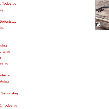
. Todestag
ag
Geburtstag
tag
stag
rtstag
g
destag
odestag
rtstag
 Geburtstag
0. Todestag