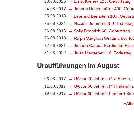
23.08.2025
→ Ernst Krenek 125. Geburtstag
24.08.2017
→ Johann Rosenmüller 400. Gebu
25.08.2018
→ Leonard Bernstein 100. Geburt
25.08.2024
→ Niccolò Jommelli 250. Todestag
26.08.2016
→ Sally Beamish 60. Geburtstag
26.08.2018
→ Ralph Vaughan Williams 60. To
27.08.2021
→ Johann Caspar Ferdinand Fisch
31.08.2022
→ Jules Massenet 110. Todestag
Uraufführungen im August
06.08.2017
→ UA vor 70 Jahren: G.v. Einem, 
11.08.2017
→ UA vor 60 Jahren: P. Hindemith
19.08.2017
→ UA vor 60 Jahren: Leonard Bern
»Alle