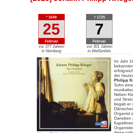
* 1649
† 1725
25
7
Februar
Februar
vor 377 Jahren
vor 301 Jahren
in Nürnberg
in Weißenfels
Im Jahr 1
bekannter
erfolgrei
der heutzu
Philipp K
Sohn eine
musikalis
Neben Klav
und Strei
begab er 
Dänischen
Organist 
Daneben s
Kapellmei
Organiste
diese nah