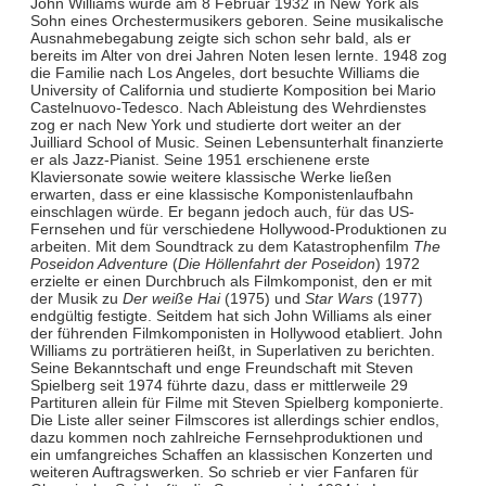
John Williams wurde am 8 Februar 1932 in New York als
Sohn eines Orchestermusikers geboren. Seine musikalische
Ausnahmebegabung zeigte sich schon sehr bald, als er
bereits im Alter von drei Jahren Noten lesen lernte. 1948 zog
die Familie nach Los Angeles, dort besuchte Williams die
University of California und studierte Komposition bei Mario
Castelnuovo-Tedesco. Nach Ableistung des Wehrdienstes
zog er nach New York und studierte dort weiter an der
Juilliard School of Music. Seinen Lebensunterhalt finanzierte
er als Jazz-Pianist. Seine 1951 erschienene erste
Klaviersonate sowie weitere klassische Werke ließen
erwarten, dass er eine klassische Komponistenlaufbahn
einschlagen würde. Er begann jedoch auch, für das US-
Fernsehen und für verschiedene Hollywood-Produktionen zu
arbeiten. Mit dem Soundtrack zu dem Katastrophenfilm
The
Poseidon Adventure
(
Die Höllenfahrt der Poseidon
) 1972
erzielte er einen Durchbruch als Filmkomponist, den er mit
der Musik zu
Der weiße Hai
(1975) und
Star Wars
(1977)
endgültig festigte. Seitdem hat sich John Williams als einer
der führenden Filmkomponisten in Hollywood etabliert. John
Williams zu porträtieren heißt, in Superlativen zu berichten.
Seine Bekanntschaft und enge Freundschaft mit Steven
Spielberg seit 1974 führte dazu, dass er mittlerweile 29
Partituren allein für Filme mit Steven Spielberg komponierte.
Die Liste aller seiner Filmscores ist allerdings schier endlos,
dazu kommen noch zahlreiche Fernsehproduktionen und
ein umfangreiches Schaffen an klassischen Konzerten und
weiteren Auftragswerken. So schrieb er vier Fanfaren für