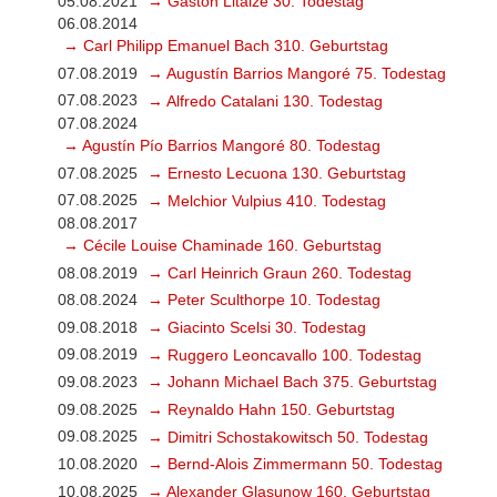
05.08.2021
→ Gaston Litaize 30. Todestag
06.08.2014
→ Carl Philipp Emanuel Bach 310. Geburtstag
07.08.2019
→ Augustín Barrios Mangoré 75. Todestag
07.08.2023
→ Alfredo Catalani 130. Todestag
07.08.2024
→ Agustín Pío Barrios Mangoré 80. Todestag
07.08.2025
→ Ernesto Lecuona 130. Geburtstag
07.08.2025
→ Melchior Vulpius 410. Todestag
08.08.2017
→ Cécile Louise Chaminade 160. Geburtstag
08.08.2019
→ Carl Heinrich Graun 260. Todestag
08.08.2024
→ Peter Sculthorpe 10. Todestag
09.08.2018
→ Giacinto Scelsi 30. Todestag
09.08.2019
→ Ruggero Leoncavallo 100. Todestag
09.08.2023
→ Johann Michael Bach 375. Geburtstag
09.08.2025
→ Reynaldo Hahn 150. Geburtstag
09.08.2025
→ Dimitri Schostakowitsch 50. Todestag
10.08.2020
→ Bernd-Alois Zimmermann 50. Todestag
10.08.2025
→ Alexander Glasunow 160. Geburtstag