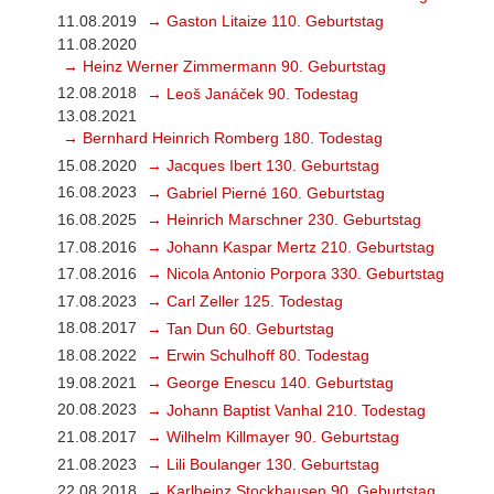
11.08.2019
→ Gaston Litaize 110. Geburtstag
11.08.2020
→ Heinz Werner Zimmermann 90. Geburtstag
12.08.2018
→ Leoš Janáček 90. Todestag
13.08.2021
→ Bernhard Heinrich Romberg 180. Todestag
15.08.2020
→ Jacques Ibert 130. Geburtstag
16.08.2023
→ Gabriel Pierné 160. Geburtstag
16.08.2025
→ Heinrich Marschner 230. Geburtstag
17.08.2016
→ Johann Kaspar Mertz 210. Geburtstag
17.08.2016
→ Nicola Antonio Porpora 330. Geburtstag
17.08.2023
→ Carl Zeller 125. Todestag
18.08.2017
→ Tan Dun 60. Geburtstag
18.08.2022
→ Erwin Schulhoff 80. Todestag
19.08.2021
→ George Enescu 140. Geburtstag
20.08.2023
→ Johann Baptist Vanhal 210. Todestag
21.08.2017
→ Wilhelm Killmayer 90. Geburtstag
21.08.2023
→ Lili Boulanger 130. Geburtstag
22.08.2018
→ Karlheinz Stockhausen 90. Geburtstag