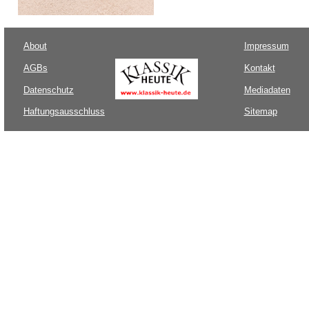
About
Impressum
AGBs
Kontakt
Datenschutz
Mediadaten
Haftungsausschluss
Sitemap