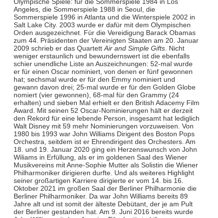
Olympische Spiele: für die Sommerspiele 1984 in Los
Angeles, die Sommerspiele 1988 in Seoul, die
Sommerspiele 1996 in Atlanta und die Winterspiele 2002 in
Salt Lake City. 2003 wurde er dafür mit dem Olympischen
Orden ausgezeichnet. Für die Vereidigung Barack Obamas
zum 44. Präsidenten der Vereinigten Staaten am 20. Januar
2009 schrieb er das Quartett
Air and Simple Gifts
. Nicht
weniger erstaunlich und bewundernswert ist die ebenfalls
schier unendliche Liste an Auszeichnungen: 52-mal wurde
er für einen Oscar nominiert, von denen er fünf gewonnen
hat; sechsmal wurde er für den Emmy nominiert und
gewann davon drei; 25-mal wurde er für den Golden Globe
nomiert (vier gewonnen), 68-mal für den Grammy (24
erhalten) und sieben Mal erhielt er den British Adacemy Film
Award. Mit seinen 52 Oscar-Nominierungen hält er derzeit
den Rekord für eine lebende Person, insgesamt hat lediglich
Walt Disney mit 59 mehr Nominierungen vorzuweisen. Von
1980 bis 1993 war John Williams Dirigent des Boston Pops
Orchestra, seitdem ist er Ehrendirigent des Orchesters. Am
18. und 19. Januar 2020 ging ein Herzenswunsch von John
Wiliams in Erfüllung, als er im goldenen Saal des Wiener
Musikvereins mit Anne-Sophie Mutter als Solistin die Wiener
Philharmoniker dirigieren durfte. Und als weiteres Highlight
seiner großartigen Karriere dirigierte er vom 14. bis 16.
Oktober 2021 im großen Saal der Berliner Philharmonie die
Berliner Philharmoniker. Da war John Williams bereits 89
Jahre alt und ist somit der älteste Debütant, der je am Pult
der Berliner gestanden hat. Am 9. Juni 2016 bereits wurde