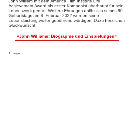
John William mit dem America Film Institute Life
Achievement Award als erster Komponist überhaupt für sein
Lebenswerk geehrt. Weitere Ehrungen anlässlich seines 90.
Geburtstags am 8. Februar 2022 werden seine
Lebensleistung weiter gebührend würdigen. Dazu herzlichen
Glückwunsch!
»John Williams: Biographie und Einspielungen«
Anzeige