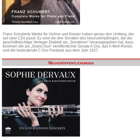
Franz Schuberts Werke für Violine und Klavier haben genau den Umfang, der
auf zwei CDs passt. Es sind die drei Sonaten des Neunzehnjährigen, die der
geschäftstüchtige Verleger Diabelli als „Sonatinen“ herausgegeben hat, dazu
kommen die als „Grand Duo“ veröffentlichte Sonate A-Dur, das h-Moll-Rondo
und die bedeutende C-Dur-Fantasie aus dem Jahr 1827.
Neuveröffentlichungen