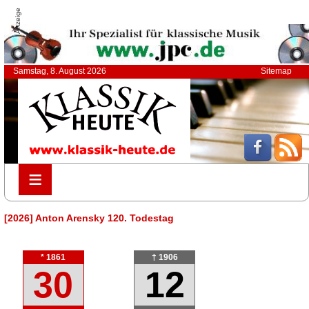
Anzeige
Samstag, 8. August 2026
Sitemap
≡
≡
[2026] Anton Arensky 120. Todestag
* 1861
† 1906
30
12