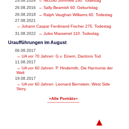
25.08.2024
→ Niccolò Jommelli 250. Todestag
26.08.2016
→ Sally Beamish 60. Geburtstag
26.08.2018
→ Ralph Vaughan Williams 60. Todestag
27.08.2021
→ Johann Caspar Ferdinand Fischer 275. Todestag
31.08.2022
→ Jules Massenet 110. Todestag
Uraufführungen im August
06.08.2017
→ UA vor 70 Jahren: G.v. Einem, Dantons Tod
11.08.2017
→ UA vor 60 Jahren: P. Hindemith, Die Harmonie der
Welt
19.08.2017
→ UA vor 60 Jahren: Leonard Bernstein, West Side
Story
»Alle Porträts«
▲