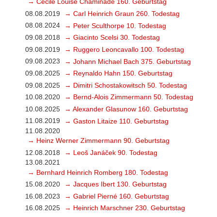
→ Cécile Louise Chaminade 160. Geburtstag
08.08.2019
→ Carl Heinrich Graun 260. Todestag
08.08.2024
→ Peter Sculthorpe 10. Todestag
09.08.2018
→ Giacinto Scelsi 30. Todestag
09.08.2019
→ Ruggero Leoncavallo 100. Todestag
09.08.2023
→ Johann Michael Bach 375. Geburtstag
09.08.2025
→ Reynaldo Hahn 150. Geburtstag
09.08.2025
→ Dimitri Schostakowitsch 50. Todestag
10.08.2020
→ Bernd-Alois Zimmermann 50. Todestag
10.08.2025
→ Alexander Glasunow 160. Geburtstag
11.08.2019
→ Gaston Litaize 110. Geburtstag
11.08.2020
→ Heinz Werner Zimmermann 90. Geburtstag
12.08.2018
→ Leoš Janáček 90. Todestag
13.08.2021
→ Bernhard Heinrich Romberg 180. Todestag
15.08.2020
→ Jacques Ibert 130. Geburtstag
16.08.2023
→ Gabriel Pierné 160. Geburtstag
16.08.2025
→ Heinrich Marschner 230. Geburtstag