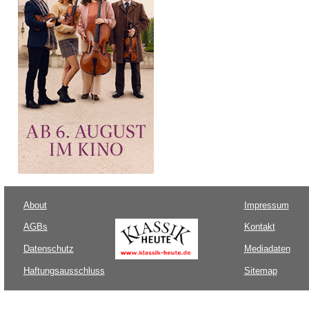
About
Impressum
AGBs
Kontakt
Datenschutz
Mediadaten
Haftungsausschluss
Sitemap