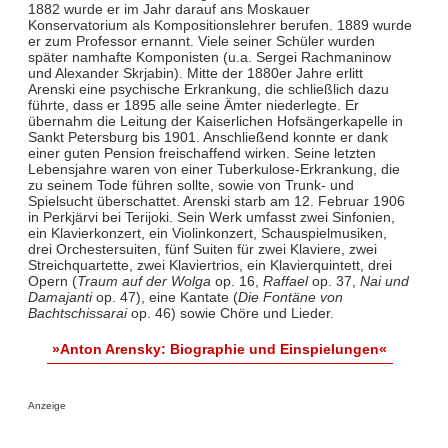
1882 wurde er im Jahr darauf ans Moskauer
Konservatorium als Kompositionslehrer berufen. 1889 wurde
er zum Professor ernannt. Viele seiner Schüler wurden
später namhafte Komponisten (u.a. Sergei Rachmaninow
und Alexander Skrjabin). Mitte der 1880er Jahre erlitt
Arenski eine psychische Erkrankung, die schließlich dazu
führte, dass er 1895 alle seine Ämter niederlegte. Er
übernahm die Leitung der Kaiserlichen Hofsängerkapelle in
Sankt Petersburg bis 1901. Anschließend konnte er dank
einer guten Pension freischaffend wirken. Seine letzten
Lebensjahre waren von einer Tuberkulose-Erkrankung, die
zu seinem Tode führen sollte, sowie von Trunk- und
Spielsucht überschattet. Arenski starb am 12. Februar 1906
in Perkjärvi bei Terijoki. Sein Werk umfasst zwei Sinfonien,
ein Klavierkonzert, ein Violinkonzert, Schauspielmusiken,
drei Orchestersuiten, fünf Suiten für zwei Klaviere, zwei
Streichquartette, zwei Klaviertrios, ein Klavierquintett, drei
Opern (
Traum auf der Wolga
op. 16,
Raffael
op. 37,
Nai und
Damajanti
op. 47), eine Kantate (
Die Fontäne von
Bachtschissarai
op. 46) sowie Chöre und Lieder.
»Anton Arensky: Biographie und Einspielungen«
Anzeige