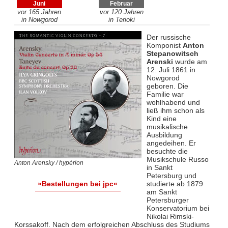
Juni
Februar
vor 165 Jahren
vor 120 Jahren
in Nowgorod
in Terioki
Der russische
Komponist
Anton
Stepanowitsch
Arenski
wurde am
12. Juli 1861 in
Nowgorod
geboren. Die
Familie war
wohlhabend und
ließ ihm schon als
Kind eine
musikalische
Ausbildung
angedeihen. Er
besuchte die
Musikschule Russo
Anton Arensky / hypérion
in Sankt
Petersburg und
studierte ab 1879
»Bestellungen bei jpc«
am Sankt
Petersburger
Konservatorium bei
Nikolai Rimski-
Korssakoff. Nach dem erfolgreichen Abschluss des Studiums