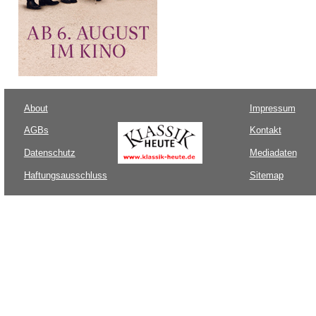
About
Impressum
AGBs
Kontakt
Datenschutz
Mediadaten
Haftungsausschluss
Sitemap