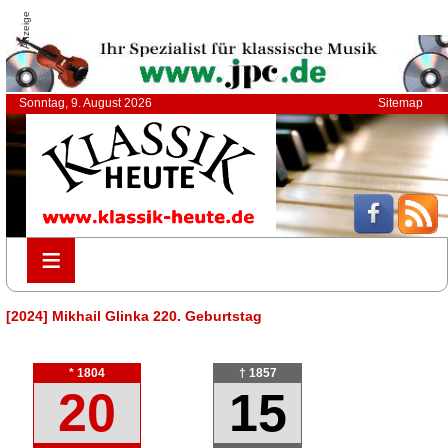
Anzeige
Sonntag, 9. August 2026
Sitemap
≡
≡
[2024] Mikhail Glinka 220. Geburtstag
* 1804
† 1857
20
15