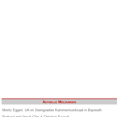
Aktuelle Meldungen
Moritz Eggert. UA im Steingraeber Kammermusiksaal in Bayreuth
Podcast mit Unsuk Chin & Christian Fausch