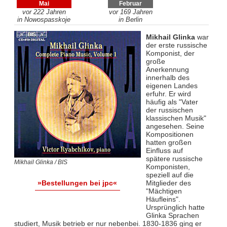
Mai
Februar
vor 222 Jahren
vor 169 Jahren
in Nowospasskoje
in Berlin
Mikhail Glinka
war
der erste russische
Komponist, der
große
Anerkennung
innerhalb des
eigenen Landes
erfuhr. Er wird
häufig als "Vater
der russischen
klassischen Musik"
angesehen. Seine
Kompositionen
hatten großen
Einfluss auf
spätere russische
Mikhail Glinka / BIS
Komponisten,
speziell auf die
Mitglieder des
»Bestellungen bei jpc«
"Mächtigen
Häufleins".
Ursprünglich hatte
Glinka Sprachen
studiert, Musik betrieb er nur nebenbei. 1830-1836 ging er