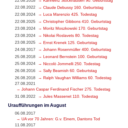
22.08.2018
→ Karlheinz Stockhausen 90. Geburtstag
22.08.2022
→ Claude Debussy 160. Geburtstag
22.08.2024
→ Luca Marenzio 425. Todestag
22.08.2025
→ Christopher Gibbons 410. Geburtstag
23.08.2024
→ Moritz Moszkowski 170. Geburtstag
23.08.2024
→ Nikolai Roslavets 80. Todestag
23.08.2025
→ Ernst Krenek 125. Geburtstag
24.08.2017
→ Johann Rosenmüller 400. Geburtstag
25.08.2018
→ Leonard Bernstein 100. Geburtstag
25.08.2024
→ Niccolò Jommelli 250. Todestag
26.08.2016
→ Sally Beamish 60. Geburtstag
26.08.2018
→ Ralph Vaughan Williams 60. Todestag
27.08.2021
→ Johann Caspar Ferdinand Fischer 275. Todestag
31.08.2022
→ Jules Massenet 110. Todestag
Uraufführungen im August
06.08.2017
→ UA vor 70 Jahren: G.v. Einem, Dantons Tod
11.08.2017