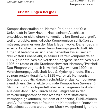
zu spielen, 1894
Charles Ives / Naxos
begann er sein
»Bestellungen bei jpc«
Kompositionsstudien bei Horatio Parker an der Yale-
Universität in New Haven. Nach seinem Abschluss
entschloss er sich, einen konventionellen Beruf zu ergreifen,
weil er glaubte, musikalische Kompromisse schließen zu
müssen, wenn er von der Musik leben wolle. Daher begann
er eine Tätigkeit bei einer Versicherungsgesellschaft. Als
Organist betätigte er sich aber nebenher bis zu seinem
dreißigsten Lebensjahr, in seiner Freizeit komponierte er.
1907 gründete Ives die Versicherungsgesellschaft Ives & Co.
1908 heiratete er die Krankenschwester Harmony Twitchell.
Das Ehepaar zog nach New York City, wo Ives 1909 die
Versicherungsgesellschaft Ives & Myrick gründete. Bis zu
seinem ersten Herzinfarkt 1918 war er als Komponist
überaus produktiv, danach schränkte er das Komponieren
ziemlich ein. Seine letzte originale Komposition
Sunrise
für
Stimme und Streichquartett über einen eigenen Text stammt
aus dem Jahr 1926. Durch seine Tätigkeiten in der
Versicherungsbranche war Ives zu einem stattlichen
Vermögen gekommen, mit dem er Konzerte, Publikationen
und Aufnahmen von befreundeten Komponisten finanzierte.
Zeit seines Lebens wurde Ives’ Musik weitgehend ignoriert.