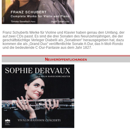
Franz Schuberts Werke für Violine und Klavier haben genau den Umfang, der
auf zwei CDs passt. Es sind die drei Sonaten des Neunzehnjährigen, die der
geschäftstüchtige Verleger Diabelli als „Sonatinen“ herausgegeben hat, dazu
kommen die als „Grand Duo“ veröffentlichte Sonate A-Dur, das h-Moll-Rondo
und die bedeutende C-Dur-Fantasie aus dem Jahr 1827.
Neuveröffentlichungen