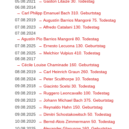
05.08.2021
→ Gaston Litaize 30. Todestag
06.08.2014
→ Carl Philipp Emanuel Bach 310. Geburtstag
07.08.2019
→ Augustín Barrios Mangoré 75. Todestag
07.08.2023
→ Alfredo Catalani 130. Todestag
07.08.2024
→ Agustín Pío Barrios Mangoré 80. Todestag
07.08.2025
→ Ernesto Lecuona 130. Geburtstag
07.08.2025
→ Melchior Vulpius 410. Todestag
08.08.2017
→ Cécile Louise Chaminade 160. Geburtstag
08.08.2019
→ Carl Heinrich Graun 260. Todestag
08.08.2024
→ Peter Sculthorpe 10. Todestag
09.08.2018
→ Giacinto Scelsi 30. Todestag
09.08.2019
→ Ruggero Leoncavallo 100. Todestag
09.08.2023
→ Johann Michael Bach 375. Geburtstag
09.08.2025
→ Reynaldo Hahn 150. Geburtstag
09.08.2025
→ Dimitri Schostakowitsch 50. Todestag
10.08.2020
→ Bernd-Alois Zimmermann 50. Todestag
10.08.2025
→ Alexander Glasunow 160. Geburtstag