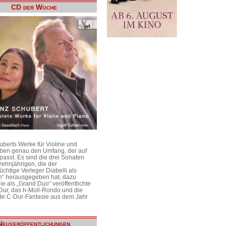
CD der Woche
uberts Werke für Violine und
aben genau den Umfang, der auf
passt. Es sind die drei Sonaten
ehnjährigen, die der
üchtige Verleger Diabelli als
n“ herausgegeben hat, dazu
e als „Grand Duo“ veröffentlichte
Dur, das h-Moll-Rondo und die
e C-Dur-Fantasie aus dem Jahr
Neuveröffentlichungen