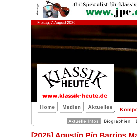
Anzeige
Freitag, 7. August 2026
Home
Medien
Aktuelles
Kompo
Aktuelle Infos
Biographien
[2025] Agustín Pío Barrios M