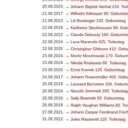
20.08.2023
→ Johann Baptist Vanhal 210. Tod
21.08.2017
→ Wilhelm Killmayer 90. Geburtst
21.08.2023
→ Lili Boulanger 130. Geburtstag
22.08.2018
→ Karlheinz Stockhausen 90. Geb
22.08.2022
→ Claude Debussy 160. Geburtst
22.08.2024
→ Luca Marenzio 425. Todestag
22.08.2025
→ Christopher Gibbons 410. Gebu
23.08.2024
→ Moritz Moszkowski 170. Geburt
23.08.2024
→ Nikolai Roslavets 80. Todestag
23.08.2025
→ Ernst Krenek 125. Geburtstag
24.08.2017
→ Johann Rosenmüller 400. Gebu
25.08.2018
→ Leonard Bernstein 100. Geburt
25.08.2024
→ Niccolò Jommelli 250. Todestag
26.08.2016
→ Sally Beamish 60. Geburtstag
26.08.2018
→ Ralph Vaughan Williams 60. To
27.08.2021
→ Johann Caspar Ferdinand Fisch
31.08.2022
→ Jules Massenet 110. Todestag