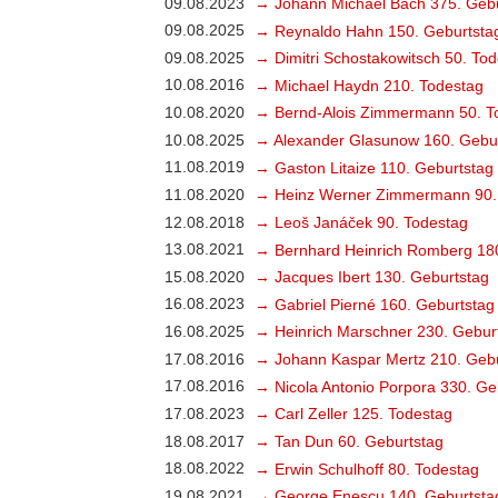
09.08.2023
→ Johann Michael Bach 375. Gebu
09.08.2025
→ Reynaldo Hahn 150. Geburtsta
09.08.2025
→ Dimitri Schostakowitsch 50. To
10.08.2016
→ Michael Haydn 210. Todestag
10.08.2020
→ Bernd-Alois Zimmermann 50. T
10.08.2025
→ Alexander Glasunow 160. Gebu
11.08.2019
→ Gaston Litaize 110. Geburtstag
11.08.2020
→ Heinz Werner Zimmermann 90.
12.08.2018
→ Leoš Janáček 90. Todestag
13.08.2021
→ Bernhard Heinrich Romberg 18
15.08.2020
→ Jacques Ibert 130. Geburtstag
16.08.2023
→ Gabriel Pierné 160. Geburtstag
16.08.2025
→ Heinrich Marschner 230. Gebur
17.08.2016
→ Johann Kaspar Mertz 210. Gebu
17.08.2016
→ Nicola Antonio Porpora 330. Ge
17.08.2023
→ Carl Zeller 125. Todestag
18.08.2017
→ Tan Dun 60. Geburtstag
18.08.2022
→ Erwin Schulhoff 80. Todestag
19.08.2021
→ George Enescu 140. Geburtsta