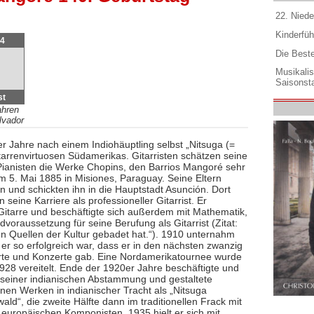
22. Niede
Kinderfüh
44
Die Best
7
Musikali
Saisonsta
st
ahren
lvador
er Jahre nach einem Indiohäuptling selbst „Nitsuga (=
tarrenvirtuosen Südamerikas. Gitarristen schätzen seine
e Pianisten die Werke Chopins, den Barrios Mangoré sehr
m 5. Mai 1885 in Misiones, Paraguay. Seine Eltern
 und schickten ihn in die Hauptstadt Asunción. Dort
seine Karriere als professioneller Gitarrist. Er
Gitarre und beschäftigte sich außerdem mit Mathematik,
dvoraussetzung für seine Berufung als Gitarrist (Zitat:
en Quellen der Kultur gebadet hat.“). 1910 unternahm
 er so erfolgreich war, dass er in den nächsten zwanzig
urte und Konzerte gab. Eine Nordamerikatournee wurde
1928 vereitelt. Ende der 1920er Jahre beschäftigte und
it seiner indianischen Abstammung und gestaltete
genen Werken in indianischer Tracht als „Nitsuga
ld“, die zweite Hälfte dann im traditionellen Frack mit
uropäischen Komponisten. 1935 hielt er sich mit