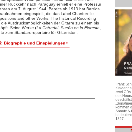
einer Rückkehr nach Paraguay erhielt er eine Professur
 Jahren am 7. August 1944. Bereits ab 1913 hat Barrios
tenaufnahmen eingespielt, die das Label Chanterelle
positions and other Works. The historical Recording
 die Ausdrucksmöglichkeiten der Gitarre zu einem bis
öpft. Seine Werke (
La Catredal
,
Sueño en la Floresta
,
e zum Standardrepertoire für Gitarristen.
é: Biographie und Einspielungen«
Franz Sch
Klavier h
zwei CDs 
des Neunz
geschäftst
„Sonatine
kommen di
Sonate A-
bedeutend
1827.