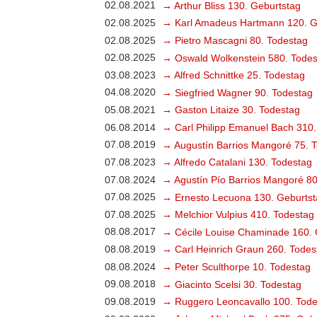
02.08.2021
→ Arthur Bliss 130. Geburtstag
02.08.2025
→ Karl Amadeus Hartmann 120. G
02.08.2025
→ Pietro Mascagni 80. Todestag
02.08.2025
→ Oswald Wolkenstein 580. Todes
03.08.2023
→ Alfred Schnittke 25. Todestag
04.08.2020
→ Siegfried Wagner 90. Todestag
05.08.2021
→ Gaston Litaize 30. Todestag
06.08.2014
→ Carl Philipp Emanuel Bach 310.
07.08.2019
→ Augustín Barrios Mangoré 75. 
07.08.2023
→ Alfredo Catalani 130. Todestag
07.08.2024
→ Agustín Pío Barrios Mangoré 80
07.08.2025
→ Ernesto Lecuona 130. Geburtst
07.08.2025
→ Melchior Vulpius 410. Todestag
08.08.2017
→ Cécile Louise Chaminade 160. 
08.08.2019
→ Carl Heinrich Graun 260. Todes
08.08.2024
→ Peter Sculthorpe 10. Todestag
09.08.2018
→ Giacinto Scelsi 30. Todestag
09.08.2019
→ Ruggero Leoncavallo 100. Tode