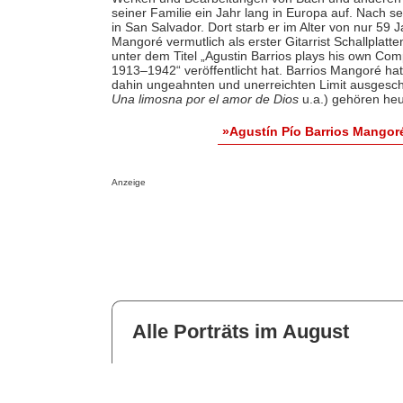
seiner Familie ein Jahr lang in Europa auf. Nach s
in San Salvador. Dort starb er im Alter von nur 59
Mangoré vermutlich als erster Gitarrist Schallplat
unter dem Titel „Agustin Barrios plays his own Com
1913–1942“ veröffentlicht hat. Barrios Mangoré hat
dahin ungeahnten und unerreichten Limit ausgesch
Una limosna por el amor de Dios
u.a.) gehören heut
»Agustín Pío Barrios Mangor
Anzeige
Alle Porträts im August