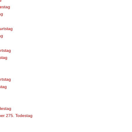
estag
ag
urtstag
ag
rtstag
stag
rtstag
stag
destag
er 275. Todestag