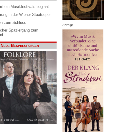
rrhein Musikfestivals beginnt
rung in der Wiener Staatsoper
en zum Schluss
Anzeige
scher Spaziergang zum
rt
Neue Besprechungen