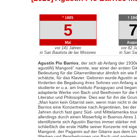
* 1885
† 19
5
Mai
Augu
vor 141 Jahren
vor 82 J
in San Bautista de las Misiones
in San Sa
Agustín Pio Barrios
, der sich ab Anfang der 1930
agustiN) Mangoré“ nannte, war einer der ersten Gi
Bedeutung für die Gitarrenliteratur ähnlich ein wi
schätzte, für das Klavier. Geboren wurde Agustín a
förderten die Begabung ihres Sohnes von Anfang an
studierte er u.a. am Instituto Paraguyao und begann 
adaptierte Werke von Bach und Beethoven für die 
Literatur und Philosophie. Dies war für ihn die Grun
„Man kann kein Gitarrist sein, wenn man nicht in d
Barrios eine Konzertreise nach Argentinien, bei der
Jahren durch fast ganz Süd- und Mittelamerika to
allerdings durch einen Misserfolg in Buenos Aires 
identifizierte sich Agustín Barrios immer stärker m
schließlich die erste Hälfte seiner Konzerte mit ei
Mangoré, der Paganini auf der Gitarre aus dem Urwa
Werken und Bearbeitungen von Bach und anderen e