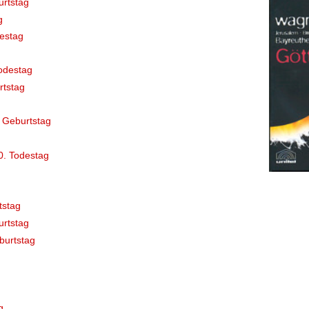
rtstag
g
destag
odestag
rtstag
 Geburtstag
0. Todestag
tstag
rtstag
burtstag
g