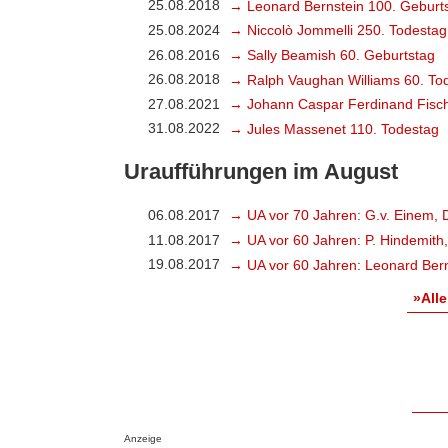
25.08.2018
→ Leonard Bernstein 100. Geburt
25.08.2024
→ Niccolò Jommelli 250. Todestag
26.08.2016
→ Sally Beamish 60. Geburtstag
26.08.2018
→ Ralph Vaughan Williams 60. To
27.08.2021
→ Johann Caspar Ferdinand Fisch
31.08.2022
→ Jules Massenet 110. Todestag
Uraufführungen im August
06.08.2017
→ UA vor 70 Jahren: G.v. Einem, 
11.08.2017
→ UA vor 60 Jahren: P. Hindemith
19.08.2017
→ UA vor 60 Jahren: Leonard Bern
»Alle
Anzeige