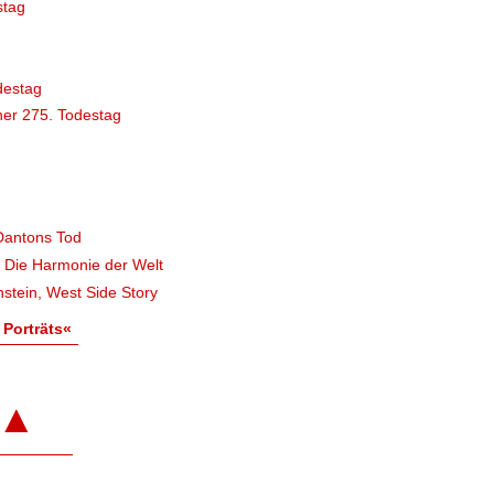
stag
destag
er 275. Todestag
Dantons Tod
, Die Harmonie der Welt
stein, West Side Story
 Porträts«
▲