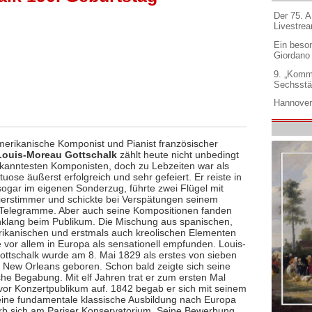
Der 75. 
Livestre
Ein beso
Giordano
9. „Komm
Sechsstä
Hannover
erikanische Komponist und Pianist französischer
Louis-Moreau Gottschalk
zählt heute nicht unbedingt
kanntesten Komponisten, doch zu Lebzeiten war als
tuose äußerst erfolgreich und sehr gefeiert. Er reiste in
ogar im eigenen Sonderzug, führte zwei Flügel mit
ierstimmer und schickte bei Verspätungen seinem
Telegramme. Aber auch seine Kompositionen fanden
klang beim Publikum. Die Mischung aus spanischen,
rikanischen und erstmals auch kreolischen Elementen
 vor allem in Europa als sensationell empfunden. Louis-
ttschalk wurde am 8. Mai 1829 als erstes von sieben
n New Orleans geboren. Schon bald zeigte sich seine
che Begabung. Mit elf Jahren trat er zum ersten Mal
h vor Konzertpublikum auf. 1842 begab er sich mit seinem
 eine fundamentale klassische Ausbildung nach Europa
b sich am Pariser Konservatorium. Seine Bewerbung