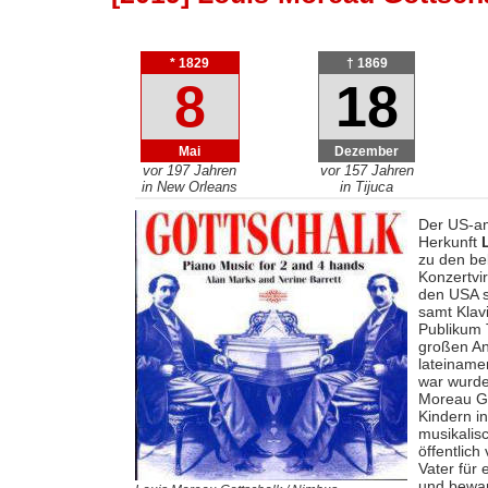
* 1829
† 1869
8
18
Mai
Dezember
vor 197 Jahren
vor 157 Jahren
in New Orleans
in Tijuca
Der US-am
Herkunft
zu den be
Konzertvir
den USA s
samt Klav
Publikum 
großen An
lateiname
war wurde
Moreau Go
Kindern i
musikalis
öffentlic
Vater für
und bewar