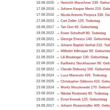
16.08.2025
→ Heinrich Marschner 230. Gebur
17.08.2016
→ Johann Kaspar Mertz 210. Gebu
17.08.2016
→ Nicola Antonio Porpora 330. Ge
17.08.2023
→ Carl Zeller 125. Todestag
18.08.2017
→ Tan Dun 60. Geburtstag
18.08.2022
→ Erwin Schulhoff 80. Todestag
19.08.2021
→ George Enescu 140. Geburtsta
20.08.2023
→ Johann Baptist Vanhal 210. Tod
21.08.2017
→ Wilhelm Killmayer 90. Geburtst
21.08.2023
→ Lili Boulanger 130. Geburtstag
22.08.2018
→ Karlheinz Stockhausen 90. Geb
22.08.2022
→ Claude Debussy 160. Geburtst
22.08.2024
→ Luca Marenzio 425. Todestag
22.08.2025
→ Christopher Gibbons 410. Gebu
23.08.2024
→ Moritz Moszkowski 170. Geburt
23.08.2024
→ Nikolai Roslavets 80. Todestag
23.08.2025
→ Ernst Krenek 125. Geburtstag
24.08.2017
→ Johann Rosenmüller 400. Gebu