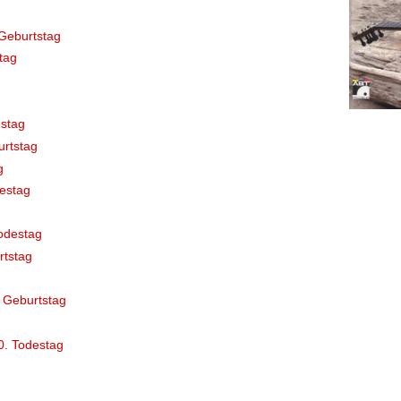
Geburtstag
tag
stag
rtstag
g
destag
odestag
rtstag
 Geburtstag
0. Todestag