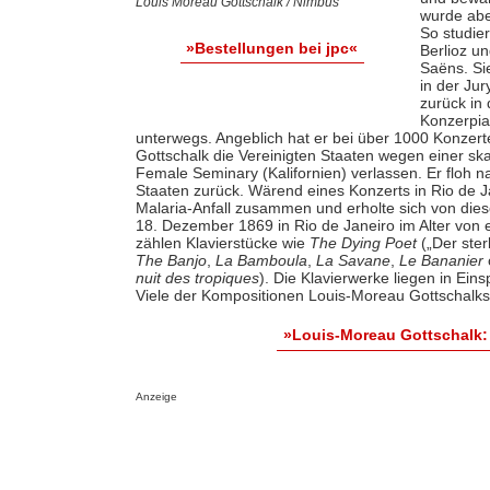
Louis Moreau Gottschalk / Nimbus
wurde abe
So studie
»Bestellungen bei jpc«
Berlioz u
Saëns. Si
in der Ju
zurück in 
Konzerpian
unterwegs. Angeblich hat er bei über 1000 Konzer
Gottschalk die Vereinigten Staaten wegen einer sk
Female Seminary (Kalifornien) verlassen. Er floh n
Staaten zurück. Wärend eines Konzerts in Rio de
Malaria-Anfall zusammen und erholte sich von dies
18. Dezember 1869 in Rio de Janeiro im Alter von 
zählen Klavierstücke wie
The Dying Poet
(„Der ster
The Banjo
,
La Bamboula
,
La Savane
,
Le Bananier
nuit des tropiques
). Die Klavierwerke liegen in Ei
Viele der Kompositionen Louis-Moreau Gottschalks 
»Louis-Moreau Gottschalk:
Anzeige