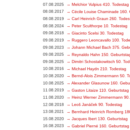
07.08.2025
→ Melchior Vulpius 410. Todestag
08.08.2017
→ Cécile Louise Chaminade 160. 
08.08.2019
→ Carl Heinrich Graun 260. Todes
08.08.2024
→ Peter Sculthorpe 10. Todestag
09.08.2018
→ Giacinto Scelsi 30. Todestag
09.08.2019
→ Ruggero Leoncavallo 100. Tode
09.08.2023
→ Johann Michael Bach 375. Gebu
09.08.2025
→ Reynaldo Hahn 150. Geburtsta
09.08.2025
→ Dimitri Schostakowitsch 50. To
10.08.2016
→ Michael Haydn 210. Todestag
10.08.2020
→ Bernd-Alois Zimmermann 50. T
10.08.2025
→ Alexander Glasunow 160. Gebu
11.08.2019
→ Gaston Litaize 110. Geburtstag
11.08.2020
→ Heinz Werner Zimmermann 90.
12.08.2018
→ Leoš Janáček 90. Todestag
13.08.2021
→ Bernhard Heinrich Romberg 18
15.08.2020
→ Jacques Ibert 130. Geburtstag
16.08.2023
→ Gabriel Pierné 160. Geburtstag