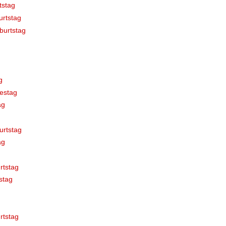
tstag
rtstag
burtstag
g
estag
ag
urtstag
ag
rtstag
stag
rtstag