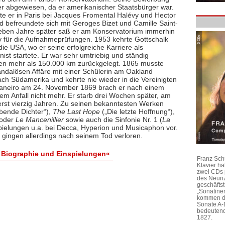
r abgewiesen, da er amerikanischer Staatsbürger war.
rte er in Paris bei Jacques Fromental Halévy und Hector
nd befreundete sich mit Geroges Bizet und Camille Saint-
eben Jahre später saß er am Konservatorium immerhin
ry für die Aufnahmeprüfungen. 1953 kehrte Gottschalk
die USA, wo er seine erfolgreiche Karriere als
ist startete. Er war sehr umtriebig und ständig
ten mehr als 150.000 km zurückgelegt. 1865 musste
andalösen Affäre mit einer Schülerin am Oakland
ach Südamerika und kehrte nie wieder in die Vereinigten
 Janeiro am 24. November 1869 brach er nach einem
em Anfall nicht mehr. Er starb drei Wochen später, am
erst vierzig Jahren. Zu seinen bekanntesten Werken
bende Dichter“),
The Last Hope
(„Die letzte Hoffnung“),
oder
Le Mancenillier
sowie auch die Sinfonie Nr. 1 (
La
nspielungen u.a. bei Decca, Hyperion und Musicaphon vor.
gingen allerdings nach seinem Tod verloren.
 Biographie und Einspielungen«
Franz Sch
Klavier h
zwei CDs 
des Neunz
geschäftst
„Sonatine
kommen di
Sonate A-
bedeutend
1827.