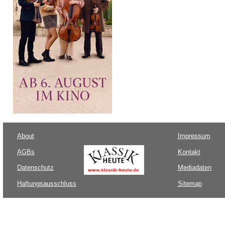
About
Impressum
AGBs
Kontakt
Datenschutz
Mediadaten
Haftungsausschluss
Sitemap