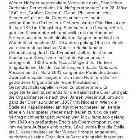
Wiener Hofoper veranstaltete Nicolai mit dem „Sämtlichen
Orchester-Personal des k.k. Hofoperntheaters“ am 28. März
1842 ein „Großes Concert“. Diese „Philharmonische
Academie“ gilt als die Geburtsstunde des heute
weltberühmten Orchesters. Geboren wurde Otto Nicolai am
9. Juni 1810 in Königsberg. Sein Vater, ein Gesangslehrer,
gab ihm Klavierunterricht und wollte mit übertriebener
Strenge aus dem hochtalentierten Jungen unbedingt ein
Wunderkind machen. Mit 16 Jahren gelang Otto die Flucht
vor seinem despotischen Vater. In Berlin fand er
Unterstützung durch Carl Friedrich Zelter, der ihm ein
Studium am Königlichen Institut für Kirchenmusik
ermöglichte. 1830 wurde Nicolai Mitglied der Berliner
Singakademie. Bei der Aufführung von Bachs
Matthäus-
Passion
am 27. März 1831 sang er die Partie des Jesus.
Zwei Jahre später begab er sich nach Rom, um die frei
gewordene Organistenstelle der Preußischen
Gesandtschaftskapelle in Rom zu übernehmen. Er
begeisterte sich zusehends für die italienische Oper und gab
die Organistenstelle nach zwei Jahren wieder auf, um sich
ganz der Oper zu widmen. 1837 trat Nicolai in Wien die
Stelle als Kapellmeister am Kärntnertortheater an, kehrte
aber ein Jahr später wieder nach Italien zurück, da sein
Vertrag nicht verlängert worden war. Mit
Il templario
gelang
ihm 1840 ein großartiger Erfolg als Opernkomponist, der
ihm weitere Aufträge einbrachte. 1841 wurde ihm die Stelle
als 1. Kapellmeister an der Wiener Hofoper angeboten,
nachdem er seine Oper dort äußerst erfolgreich inszeniert