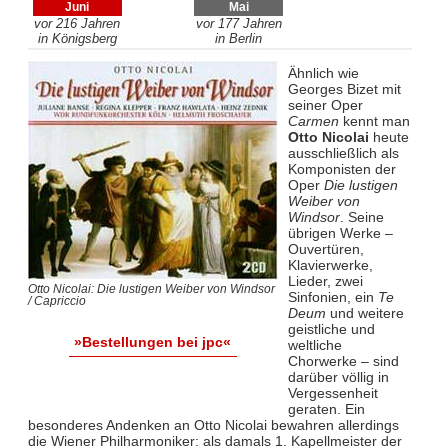
Juni
Mai
vor 216 Jahren
vor 177 Jahren
in Königsberg
in Berlin
Ähnlich wie
Georges Bizet mit
seiner Oper
Carmen
kennt man
Otto Nicolai
heute
ausschließlich als
Komponisten der
Oper
Die lustigen
Weiber von
Windsor
. Seine
übrigen Werke –
Ouvertüren,
Klavierwerke,
Lieder, zwei
Otto Nicolai: Die lustigen Weiber von Windsor
Sinfonien, ein
Te
/ Capriccio
Deum
und weitere
geistliche und
»Bestellungen bei jpc«
weltliche
Chorwerke – sind
darüber völlig in
Vergessenheit
geraten. Ein
besonderes Andenken an Otto Nicolai bewahren allerdings
die Wiener Philharmoniker: als damals 1. Kapellmeister der