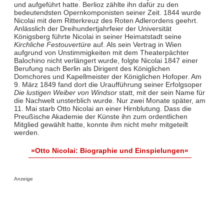
und aufgeführt hatte. Berlioz zählte ihn dafür zu den
bedeutendsten Opernkomponisten seiner Zeit. 1844 wurde
Nicolai mit dem Ritterkreuz des Roten Adlerordens geehrt.
Anlässlich der Dreihundertjahrfeier der Universität
Königsberg führte Nicolai in seiner Heimatstadt seine
Kirchliche Festouvertüre
auf. Als sein Vertrag in Wien
aufgrund von Unstimmigkeiten mit dem Theaterpächter
Balochino nicht verlängert wurde, folgte Nicolai 1847 einer
Berufung nach Berlin als Dirigent des Königlichen
Domchores und Kapellmeister der Königlichen Hofoper. Am
9. März 1849 fand dort die Uraufführung seiner Erfolgsoper
Die lustigen Weiber von Windsor
statt, mit der sein Name für
die Nachwelt unsterblich wurde. Nur zwei Monate später, am
11. Mai starb Otto Nicolai an einer Hirnblutung. Dass die
Preußische Akademie der Künste ihn zum ordentlichen
Mitglied gewählt hatte, konnte ihm nicht mehr mitgeteilt
werden.
»Otto Nicolai: Biographie und Einspielungen«
Anzeige