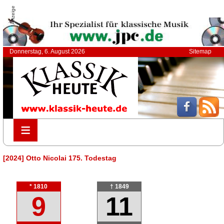
Anzeige
Donnerstag, 6. August 2026
Sitemap
≡
≡
[2024] Otto Nicolai 175. Todestag
* 1810
† 1849
9
11