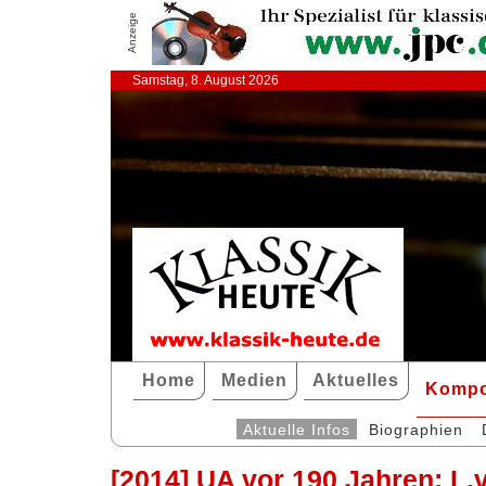
Anzeige
Samstag, 8. August 2026
Home
Medien
Aktuelles
Kompo
Aktuelle Infos
Biographien
[2014] UA vor 190 Jahren: L.v