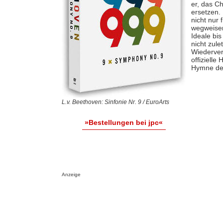
er, das Ch
ersetzen.
nicht nur
wegweisen
Ideale bis
nicht zul
Wiederver
offizielle
Hymne der
L.v. Beethoven: Sinfonie Nr. 9 / EuroArts
»Bestellungen bei jpc«
Anzeige