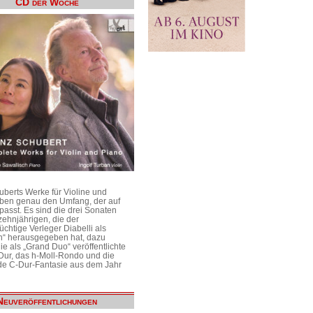
CD der Woche
uberts Werke für Violine und
aben genau den Umfang, der auf
passt. Es sind die drei Sonaten
ehnjährigen, die der
üchtige Verleger Diabelli als
n“ herausgegeben hat, dazu
e als „Grand Duo“ veröffentlichte
Dur, das h-Moll-Rondo und die
e C-Dur-Fantasie aus dem Jahr
Neuveröffentlichungen