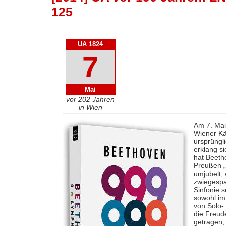
125
UA 1824
7
Mai
vor 202 Jahren
in Wien
Am 7. Mai
Wiener Kä
ursprüngl
erklang s
hat Beetho
Preußen „i
umjubelt, 
zwiegespa
Sinfonie s
sowohl im
von Solo-
die Freud
getragen,