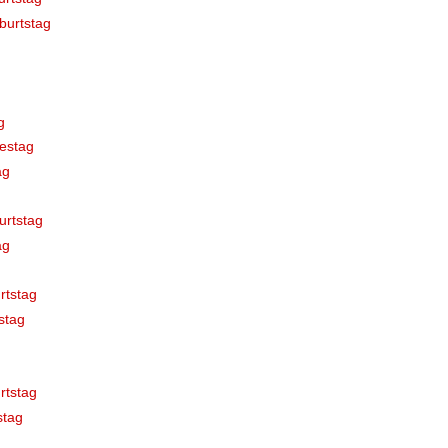
burtstag
g
estag
ag
urtstag
ag
rtstag
stag
rtstag
stag