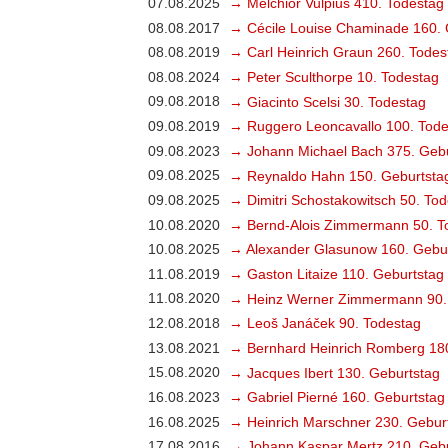
07.08.2025
→ Melchior Vulpius 410. Todestag
08.08.2017
→ Cécile Louise Chaminade 160. 
08.08.2019
→ Carl Heinrich Graun 260. Todes
08.08.2024
→ Peter Sculthorpe 10. Todestag
09.08.2018
→ Giacinto Scelsi 30. Todestag
09.08.2019
→ Ruggero Leoncavallo 100. Tode
09.08.2023
→ Johann Michael Bach 375. Gebu
09.08.2025
→ Reynaldo Hahn 150. Geburtsta
09.08.2025
→ Dimitri Schostakowitsch 50. To
10.08.2020
→ Bernd-Alois Zimmermann 50. T
10.08.2025
→ Alexander Glasunow 160. Gebu
11.08.2019
→ Gaston Litaize 110. Geburtstag
11.08.2020
→ Heinz Werner Zimmermann 90.
12.08.2018
→ Leoš Janáček 90. Todestag
13.08.2021
→ Bernhard Heinrich Romberg 18
15.08.2020
→ Jacques Ibert 130. Geburtstag
16.08.2023
→ Gabriel Pierné 160. Geburtstag
16.08.2025
→ Heinrich Marschner 230. Gebur
17.08.2016
→ Johann Kaspar Mertz 210. Gebu