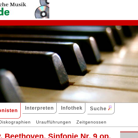
Interpreten
Infothek
Suche
nisten
Diskographien
Uraufführungen
Zeitgenossen
. Beethoven, Sinfonie Nr. 9 op.