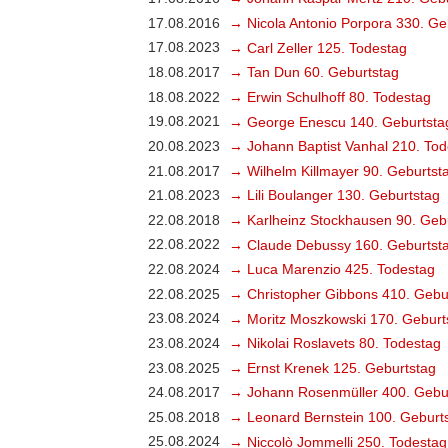
17.08.2016
→ Nicola Antonio Porpora 330. Ge
17.08.2023
→ Carl Zeller 125. Todestag
18.08.2017
→ Tan Dun 60. Geburtstag
18.08.2022
→ Erwin Schulhoff 80. Todestag
19.08.2021
→ George Enescu 140. Geburtsta
20.08.2023
→ Johann Baptist Vanhal 210. Tod
21.08.2017
→ Wilhelm Killmayer 90. Geburtst
21.08.2023
→ Lili Boulanger 130. Geburtstag
22.08.2018
→ Karlheinz Stockhausen 90. Geb
22.08.2022
→ Claude Debussy 160. Geburtst
22.08.2024
→ Luca Marenzio 425. Todestag
22.08.2025
→ Christopher Gibbons 410. Gebu
23.08.2024
→ Moritz Moszkowski 170. Geburt
23.08.2024
→ Nikolai Roslavets 80. Todestag
23.08.2025
→ Ernst Krenek 125. Geburtstag
24.08.2017
→ Johann Rosenmüller 400. Gebu
25.08.2018
→ Leonard Bernstein 100. Geburt
25.08.2024
→ Niccolò Jommelli 250. Todestag