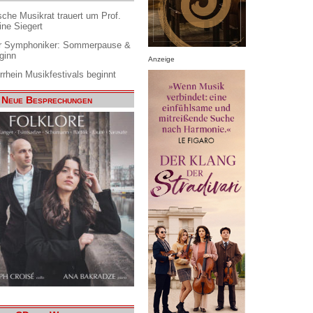
che Musikrat trauert um Prof.
ine Siegert
 Symphoniker: Sommerpause &
ginn
Anzeige
rrhein Musikfestivals beginnt
Neue Besprechungen