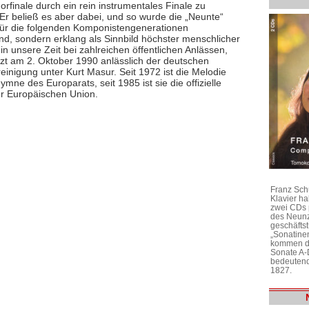
orfinale durch ein rein instrumentales Finale zu
 Er beließ es aber dabei, und so wurde die „Neunte“
 für die folgenden Komponistengenerationen
d, sondern erklang als Sinnbild höchster menschlicher
 in unsere Zeit bei zahlreichen öffentlichen Anlässen,
etzt am 2. Oktober 1990 anlässlich der deutschen
einigung unter Kurt Masur. Seit 1972 ist die Melodie
 Hymne des Europarats, seit 1985 ist sie die offizielle
 Europäischen Union.
Franz Sch
Klavier h
zwei CDs 
des Neunz
geschäftst
„Sonatine
kommen di
Sonate A-
bedeutend
1827.