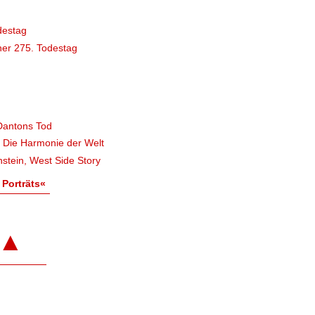
destag
er 275. Todestag
Dantons Tod
, Die Harmonie der Welt
stein, West Side Story
 Porträts«
▲