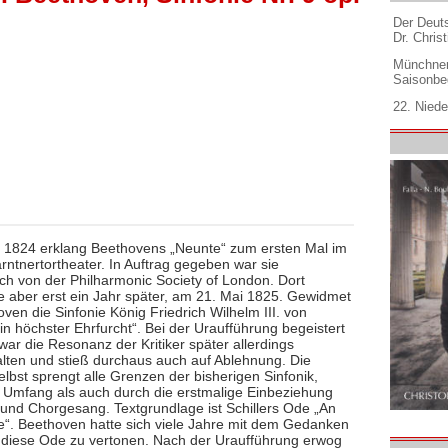
Der Deuts
Dr. Christ
Münchner
Saisonbe
22. Niede
 1824 erklang Beethovens „Neunte“ zum ersten Mal im
rntnertortheater. In Auftrag gegeben war sie
ich von der Philharmonic Society of London. Dort
ie aber erst ein Jahr später, am 21. Mai 1825. Gewidmet
ven die Sinfonie König Friedrich Wilhelm III. von
n höchster Ehrfurcht“. Bei der Uraufführung begeistert
war die Resonanz der Kritiker später allerdings
lten und stieß durchaus auch auf Ablehnung. Die
elbst sprengt alle Grenzen der bisherigen Sinfonik,
 Umfang als auch durch die erstmalige Einbeziehung
 und Chorgesang. Textgrundlage ist Schillers Ode „An
e“. Beethoven hatte sich viele Jahre mit dem Gedanken
 diese Ode zu vertonen. Nach der Uraufführung erwog