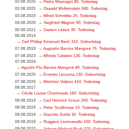
02.08.2025
→ Pietro Mascagni 80. Todestag
02.08.2025
→ Oswald Wolkenstein 580. Todestag
03.08.2023
→ Alfred Schnittke 25. Todestag
04.08.2020
→ Siegfried Wagner 90. Todestag
05.08.2021
→ Gaston Litaize 30. Todestag
06.08.2014
→ Carl Philipp Emanuel Bach 310. Geburtstag
07.08.2019
→ Augustín Barrios Mangoré 75. Todestag
07.08.2023
→ Alfredo Catalani 130. Todestag
07.08.2024
→ Agustín Pío Barrios Mangoré 80. Todestag
07.08.2025
→ Ernesto Lecuona 130. Geburtstag
07.08.2025
→ Melchior Vulpius 410. Todestag
08.08.2017
→ Cécile Louise Chaminade 160. Geburtstag
08.08.2019
→ Carl Heinrich Graun 260. Todestag
08.08.2024
→ Peter Sculthorpe 10. Todestag
09.08.2018
→ Giacinto Scelsi 30. Todestag
09.08.2019
→ Ruggero Leoncavallo 100. Todestag
09.08.2023
→ Johann Michael Bach 375. Geburtstag