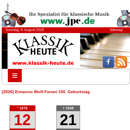
Anzeige
Sonntag, 9. August 2026
Sitemap
≡
≡
[2026] Ermanno Wolf-Ferrari 150. Geburtstag
* 1876
† 1948
12
21