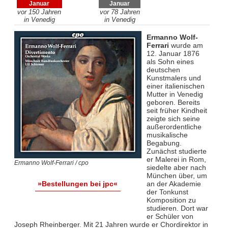
Januar
Januar
vor 150 Jahren
vor 78 Jahren
in Venedig
in Venedig
Ermanno Wolf-
Ferrari
wurde am
12. Januar 1876
als Sohn eines
deutschen
Kunstmalers und
einer italienischen
Mutter in Venedig
geboren. Bereits
seit früher Kindheit
zeigte sich seine
außerordentliche
musikalische
Begabung.
Zunächst studierte
er Malerei in Rom,
Ermanno Wolf-Ferrari / cpo
siedelte aber nach
München über, um
an der Akademie
»Bestellungen bei jpc«
der Tonkunst
Komposition zu
studieren. Dort war
er Schüler von
Joseph Rheinberger. Mit 21 Jahren wurde er Chordirektor in