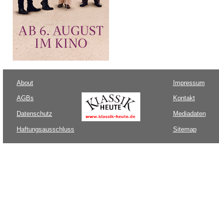
About
Impressum
AGBs
Kontakt
Datenschutz
Mediadaten
Haftungsausschluss
Sitemap