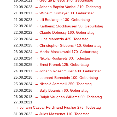
19.08.2021
→ George Enescu 140. Geburtstag
20.08.2023
→ Johann Baptist Vanhal 210. Todestag
21.08.2017
→ Wilhelm Killmayer 90. Geburtstag
21.08.2023
→ Lili Boulanger 130. Geburtstag
22.08.2018
→ Karlheinz Stockhausen 90. Geburtstag
22.08.2022
→ Claude Debussy 160. Geburtstag
22.08.2024
→ Luca Marenzio 425. Todestag
22.08.2025
→ Christopher Gibbons 410. Geburtstag
23.08.2024
→ Moritz Moszkowski 170. Geburtstag
23.08.2024
→ Nikolai Roslavets 80. Todestag
23.08.2025
→ Ernst Krenek 125. Geburtstag
24.08.2017
→ Johann Rosenmüller 400. Geburtstag
25.08.2018
→ Leonard Bernstein 100. Geburtstag
25.08.2024
→ Niccolò Jommelli 250. Todestag
26.08.2016
→ Sally Beamish 60. Geburtstag
26.08.2018
→ Ralph Vaughan Williams 60. Todestag
27.08.2021
→ Johann Caspar Ferdinand Fischer 275. Todestag
31.08.2022
→ Jules Massenet 110. Todestag