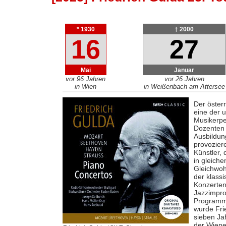
* 1930
† 2000
16
27
Mai
Januar
vor 96 Jahren
vor 26 Jahren
in Wien
in Weißenbach am Attersee
Der öster
eine der 
Musikerper
Dozenten 
Ausbildun
provozier
Künstler, 
in gleich
Gleichwoh
der klassi
Konzerten
Jazzimpro
Programm 
wurde Fri
sieben Ja
der Wiene