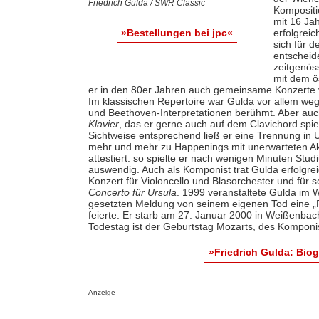
Friedrich Gulda / SWR Classic
Kompositi
mit 16 Ja
erfolgreic
»Bestellungen bei jpc«
sich für 
entscheid
zeitgenös
mit dem ö
er in den 80er Jahren auch gemeinsame Konzerte v
Im klassischen Repertoire war Gulda vor allem weg
und Beethoven-Interpretationen berühmt. Aber auc
Klavier
, das er gerne auch auf dem Clavichord spi
Sichtweise entsprechend ließ er eine Trennung in 
mehr und mehr zu Happenings mit unerwarteten A
attestiert: so spielte er nach wenigen Minuten S
auswendig. Auch als Komponist trat Gulda erfolgreic
Konzert für Violoncello und Blasorchester und für
Concerto für Ursula
. 1999 veranstaltete Gulda im 
gesetzten Meldung von seinem eigenen Tod eine „Pa
feierte. Er starb am 27. Januar 2000 in Weißenbac
Todestag ist der Geburtstag Mozarts, des Komponi
»Friedrich Gulda: Bio
Anzeige