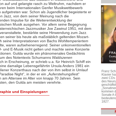
on auf und gelangte rasch zu Weltruhm, nachdem er
hren beim Internationalen Genfer Musikwettbewerb
h aufgetreten war. Schon als Jugendlicher begeisterte er
den Jazz, von dem seiner Meinung nach die
enden Impulse für die Weiterentwicklung der
sischen Musik ausgehen. Vor allem seine Begegnung
sterreichischen Jazzmusiker Joe Zawinul 1951, mit dem
eranstaltete, bestärkte seine Hinwendung zum Jazz.
en seiner bis heute als maßstäblich geltenden Mozart-
h seine Interpretationen von Bachs
Wohltemperiertem
elte, waren aufsehenerregend. Seiner unkonventionellen
U- und E-Musik nicht gelten und machte seine Konzerte
ktionen. Gulda wurde ein phänomenales Gedächtnis
tudium des Notentexts Schumanns
Waldszenen
h in Erscheinung, er schrieb u.a. für Heinrich Schiff ein
 seine damalige Lebensgefährtin Ursula Anders 1981 ein
Wiener Konzerthaus nach der von ihm selbst in Umlauf
Franz Sch
radise Night“, in der er ein „Auferstehungsfest“
Klavier h
zwei CDs 
h am Attersee im Alter von knapp 70 Jahren. Sein
des Neunz
sten, den Gulda am meisten verehrte.
geschäftst
„Sonatine
kommen di
graphie und Einspielungen«
Sonate A-
bedeutend
1827.