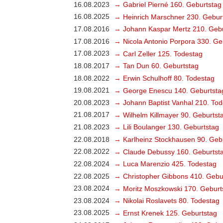
16.08.2023
→ Gabriel Pierné 160. Geburtstag
16.08.2025
→ Heinrich Marschner 230. Gebur
17.08.2016
→ Johann Kaspar Mertz 210. Gebu
17.08.2016
→ Nicola Antonio Porpora 330. Ge
17.08.2023
→ Carl Zeller 125. Todestag
18.08.2017
→ Tan Dun 60. Geburtstag
18.08.2022
→ Erwin Schulhoff 80. Todestag
19.08.2021
→ George Enescu 140. Geburtsta
20.08.2023
→ Johann Baptist Vanhal 210. Tod
21.08.2017
→ Wilhelm Killmayer 90. Geburtst
21.08.2023
→ Lili Boulanger 130. Geburtstag
22.08.2018
→ Karlheinz Stockhausen 90. Geb
22.08.2022
→ Claude Debussy 160. Geburtst
22.08.2024
→ Luca Marenzio 425. Todestag
22.08.2025
→ Christopher Gibbons 410. Gebu
23.08.2024
→ Moritz Moszkowski 170. Geburt
23.08.2024
→ Nikolai Roslavets 80. Todestag
23.08.2025
→ Ernst Krenek 125. Geburtstag