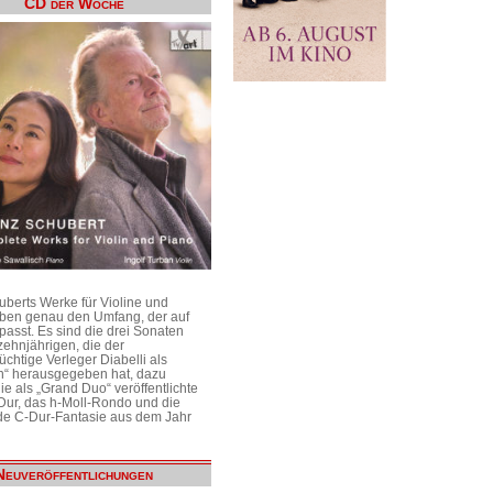
CD der Woche
uberts Werke für Violine und
aben genau den Umfang, der auf
passt. Es sind die drei Sonaten
ehnjährigen, die der
üchtige Verleger Diabelli als
n“ herausgegeben hat, dazu
e als „Grand Duo“ veröffentlichte
Dur, das h-Moll-Rondo und die
e C-Dur-Fantasie aus dem Jahr
Neuveröffentlichungen