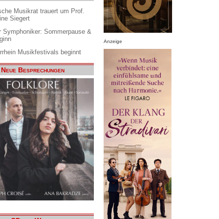
che Musikrat trauert um Prof.
ine Siegert
 Symphoniker: Sommerpause &
ginn
Anzeige
rrhein Musikfestivals beginnt
Neue Besprechungen