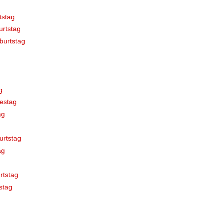
tstag
rtstag
burtstag
g
estag
ag
urtstag
ag
rtstag
stag