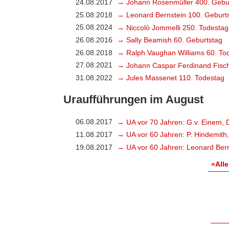
24.08.2017
→ Johann Rosenmüller 400. Gebu
25.08.2018
→ Leonard Bernstein 100. Geburt
25.08.2024
→ Niccolò Jommelli 250. Todestag
26.08.2016
→ Sally Beamish 60. Geburtstag
26.08.2018
→ Ralph Vaughan Williams 60. To
27.08.2021
→ Johann Caspar Ferdinand Fisch
31.08.2022
→ Jules Massenet 110. Todestag
Uraufführungen im August
06.08.2017
→ UA vor 70 Jahren: G.v. Einem, 
11.08.2017
→ UA vor 60 Jahren: P. Hindemith
19.08.2017
→ UA vor 60 Jahren: Leonard Bern
»Alle