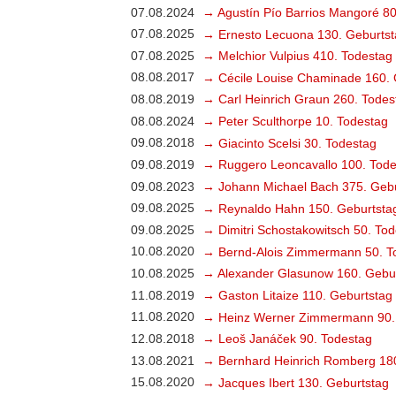
07.08.2024
→ Agustín Pío Barrios Mangoré 80
07.08.2025
→ Ernesto Lecuona 130. Geburtst
07.08.2025
→ Melchior Vulpius 410. Todestag
08.08.2017
→ Cécile Louise Chaminade 160. 
08.08.2019
→ Carl Heinrich Graun 260. Todes
08.08.2024
→ Peter Sculthorpe 10. Todestag
09.08.2018
→ Giacinto Scelsi 30. Todestag
09.08.2019
→ Ruggero Leoncavallo 100. Tode
09.08.2023
→ Johann Michael Bach 375. Gebu
09.08.2025
→ Reynaldo Hahn 150. Geburtsta
09.08.2025
→ Dimitri Schostakowitsch 50. To
10.08.2020
→ Bernd-Alois Zimmermann 50. T
10.08.2025
→ Alexander Glasunow 160. Gebu
11.08.2019
→ Gaston Litaize 110. Geburtstag
11.08.2020
→ Heinz Werner Zimmermann 90.
12.08.2018
→ Leoš Janáček 90. Todestag
13.08.2021
→ Bernhard Heinrich Romberg 18
15.08.2020
→ Jacques Ibert 130. Geburtstag