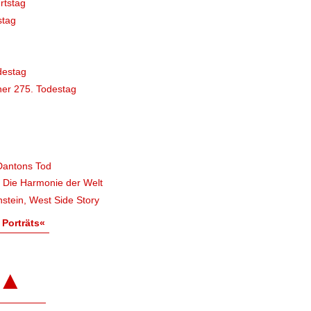
rtstag
stag
destag
er 275. Todestag
Dantons Tod
, Die Harmonie der Welt
stein, West Side Story
 Porträts«
▲