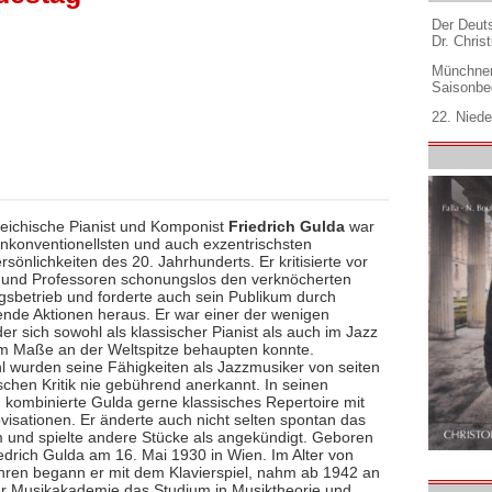
Der Deuts
Dr. Christ
Münchner
Saisonbe
22. Niede
reichische Pianist und Komponist
Friedrich Gulda
war
unkonventionellsten und auch exzentrischsten
sönlichkeiten des 20. Jahrhunderts. Er kritisierte vor
und Professoren schonungslos den verknöcherten
gsbetrieb und forderte auch sein Publikum durch
ende Aktionen heraus. Er war einer der wenigen
der sich sowohl als klassischer Pianist als auch im Jazz
em Maße an der Weltspitze behaupten konnte.
l wurden seine Fähigkeiten als Jazzmusiker von seiten
schen Kritik nie gebührend anerkannt. In seinen
 kombinierte Gulda gerne klassisches Repertoire mit
visationen. Er änderte auch nicht selten spontan das
und spielte andere Stücke als angekündigt. Geboren
edrich Gulda am 16. Mai 1930 in Wien. Im Alter von
hren begann er mit dem Klavierspiel, nahm ab 1942 an
r Musikakademie das Studium in Musiktheorie und