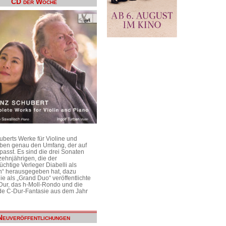
CD der Woche
uberts Werke für Violine und
aben genau den Umfang, der auf
passt. Es sind die drei Sonaten
ehnjährigen, die der
üchtige Verleger Diabelli als
n“ herausgegeben hat, dazu
e als „Grand Duo“ veröffentlichte
Dur, das h-Moll-Rondo und die
e C-Dur-Fantasie aus dem Jahr
Neuveröffentlichungen