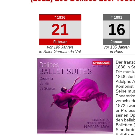
* 1836
† 1891
21
16
Februar
Januar
vor 190 Jahren
vor 135 Jahren
in Saint-Germain-du-Val
in Paris
Der franz
1836 in S
Die musik
1848 stud
Adolphe A
Kompnist 
Seine mus
Theaterko
verschiede
1872 zwei
er Profes
seinen O
den belie
Balletten (
Standardr
Ballettko