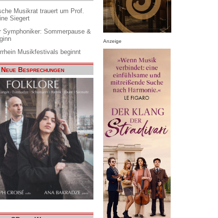
che Musikrat trauert um Prof.
ine Siegert
 Symphoniker: Sommerpause &
ginn
Anzeige
rrhein Musikfestivals beginnt
Neue Besprechungen