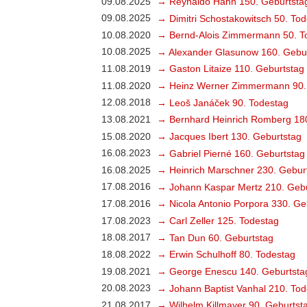
09.08.2025
→ Reynaldo Hahn 150. Geburtsta
09.08.2025
→ Dimitri Schostakowitsch 50. To
10.08.2020
→ Bernd-Alois Zimmermann 50. T
10.08.2025
→ Alexander Glasunow 160. Gebu
11.08.2019
→ Gaston Litaize 110. Geburtstag
11.08.2020
→ Heinz Werner Zimmermann 90.
12.08.2018
→ Leoš Janáček 90. Todestag
13.08.2021
→ Bernhard Heinrich Romberg 18
15.08.2020
→ Jacques Ibert 130. Geburtstag
16.08.2023
→ Gabriel Pierné 160. Geburtstag
16.08.2025
→ Heinrich Marschner 230. Gebur
17.08.2016
→ Johann Kaspar Mertz 210. Gebu
17.08.2016
→ Nicola Antonio Porpora 330. Ge
17.08.2023
→ Carl Zeller 125. Todestag
18.08.2017
→ Tan Dun 60. Geburtstag
18.08.2022
→ Erwin Schulhoff 80. Todestag
19.08.2021
→ George Enescu 140. Geburtsta
20.08.2023
→ Johann Baptist Vanhal 210. Tod
21.08.2017
→ Wilhelm Killmayer 90. Geburtst