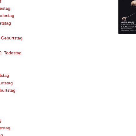
g
destag
odestag
rtstag
 Geburtstag
0. Todestag
tstag
rtstag
burtstag
g
estag
ag