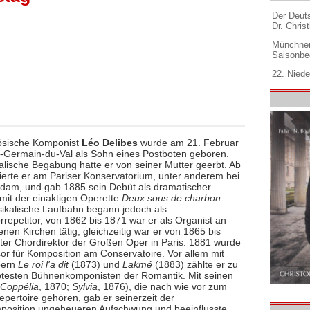
Der Deuts
Dr. Christ
Münchner
Saisonbe
22. Niede
ösische Komponist
Léo Delibes
wurde am 21. Februar
t-Germain-du-Val als Sohn eines Postboten geboren.
alische Begabung hatte er von seiner Mutter geerbt. Ab
ierte er am Pariser Konservatorium, unter anderem bei
dam, und gab 1885 sein Debüt als dramatischer
mit der einaktigen Operette
Deux sous de charbon
.
ikalische Laufbahn begann jedoch als
rrepetitor, von 1862 bis 1871 war er als Organist an
nen Kirchen tätig, gleichzeitig war er von 1865 bis
ter Chordirektor der Großen Oper in Paris. 1881 wurde
sor für Komposition am Conservatoire. Vor allem mit
pern
Le roi l'a dit
(1873) und
Lakmé
(1883) zählte er zu
btesten Bühnenkomponisten der Romantik. Mit seinen
Coppélia
, 1870;
Sylvia
, 1876), die nach wie vor zum
epertoire gehören, gab er seinerzeit der
mposition ungeheueren Aufschwung und beeinflusste