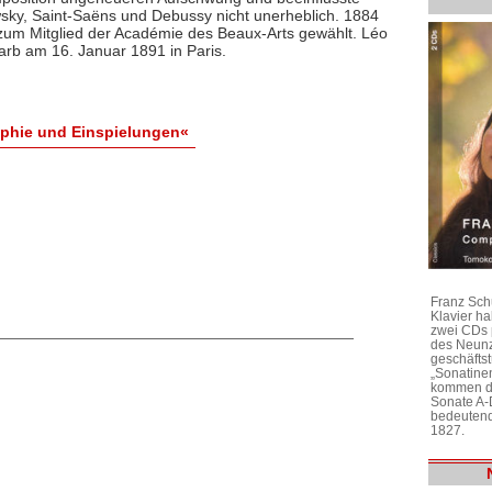
sky, Saint-Saëns und Debussy nicht unerheblich. 1884
zum Mitglied der Académie des Beaux-Arts gewählt. Léo
tarb am 16. Januar 1891 in Paris.
aphie und Einspielungen«
Franz Sch
Klavier h
zwei CDs 
des Neunz
geschäftst
„Sonatine
kommen di
Sonate A-
bedeutend
1827.