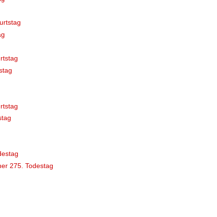
urtstag
ag
rtstag
stag
rtstag
stag
destag
er 275. Todestag