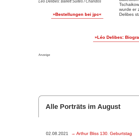
Leo Delibes: Ballett Suites / Chandos
Tschaikow
wurde er 
Delibes s
»Bestellungen bei jpc«
»Léo Delibes: Biogr
Anzeige
Alle Porträts im August
02.08.2021
→ Arthur Bliss 130. Geburtstag