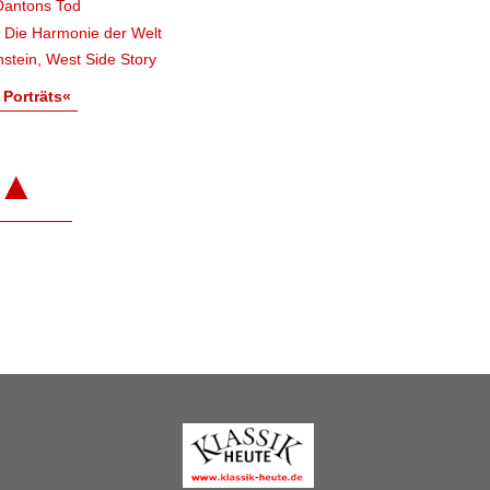
Dantons Tod
, Die Harmonie der Welt
stein, West Side Story
 Porträts«
▲