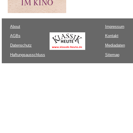
About
Impressum
AGBs
Kontakt
Datenschutz
Mediadaten
Haftungsausschluss
Sitemap