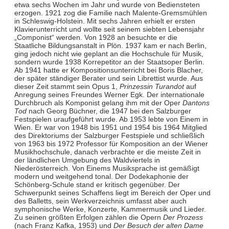
etwa sechs Wochen im Jahr und wurde von Bediensteten
erzogen. 1921 zog die Familie nach Malente-Gremsmühlen
in Schleswig-Holstein. Mit sechs Jahren erhielt er ersten
Klavierunterricht und wollte seit seinem siebten Lebensjahr
„Componist“ werden. Von 1928 an besuchte er die
Staatliche Bildungsanstalt in Plön. 1937 kam er nach Berlin,
ging jedoch nicht wie geplant an die Hochschule für Musik,
sondern wurde 1938 Korrepetitor an der Staatsoper Berlin.
Ab 1941 hatte er Kompositionsunterricht bei Boris Blacher,
der später ständiger Berater und sein Librettist wurde. Aus
dieser Zeit stammt sein Opus 1,
Prinzessin Turandot
auf
Anregung seines Freundes Werner Egk. Der internationale
Durchbruch als Komponist gelang ihm mit der Oper
Dantons
Tod
nach Georg Büchner, die 1947 bei den Salzburger
Festspielen uraufgeführt wurde. Ab 1953 lebte von Einem in
Wien. Er war von 1948 bis 1951 und 1954 bis 1964 Mitglied
des Direktoriums der Salzburger Festspiele und schließlich
von 1963 bis 1972 Professor für Komposition an der Wiener
Musikhochschule, danach verbrachte er die meiste Zeit in
der ländlichen Umgebung des Waldviertels in
Niederösterreich. Von Einems Musiksprache ist gemäßigt
modern und weitgehend tonal. Der Dodekaphonie der
Schönberg-Schule stand er kritisch gegenüber. Der
Schwerpunkt seines Schaffens liegt im Bereich der Oper und
des Balletts, sein Werkverzeichnis umfasst aber auch
symphonische Werke, Konzerte, Kammermusik und Lieder.
Zu seinen größten Erfolgen zählen die Opern
Der Prozess
(nach Franz Kafka, 1953) und
Der Besuch der alten Dame