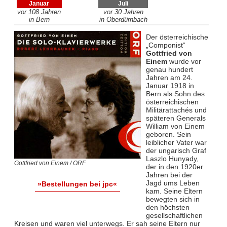
Januar
Juli
vor 108 Jahren
vor 30 Jahren
in Bern
in Oberdürnbach
Der österreichische
„Componist“
Gottfried von
Einem
wurde vor
genau hundert
Jahren am 24.
Januar 1918 in
Bern als Sohn des
österreichischen
Militärattachés und
späteren Generals
William von Einem
geboren. Sein
leiblicher Vater war
der ungarisch Graf
Laszlo Hunyady,
Gottfried von Einem / ORF
der in den 1920er
Jahren bei der
Jagd ums Leben
»Bestellungen bei jpc«
kam. Seine Eltern
bewegten sich in
den höchsten
gesellschaftlichen
Kreisen und waren viel unterwegs. Er sah seine Eltern nur