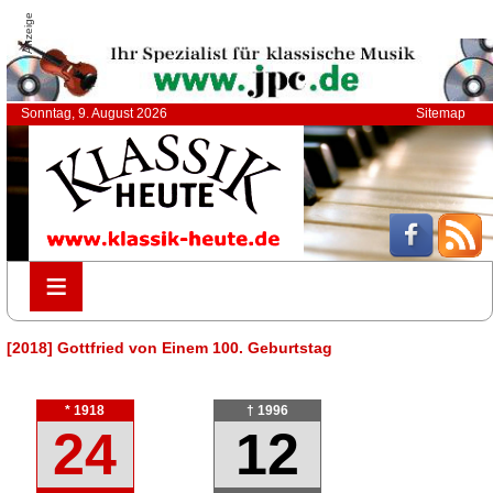
Anzeige
Sonntag, 9. August 2026
Sitemap
≡
≡
[2018] Gottfried von Einem 100. Geburtstag
* 1918
† 1996
24
12