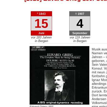
* 1843
† 1907
15
4
Juni
September
vor 183 Jahren
vor 119 Jahren
in Bergen
in Bergen
Musik aus
Namen ve
Jahren – 
geboren, 
Sein Vate
Konsul. Vo
mit neun 
fünfzehn g
Ignaz Mosc
allerdings
Erkrankun
zurück. E
Dort lern
Andersen 
Volksmusi
eine ents
Edvard Grieg / BIS