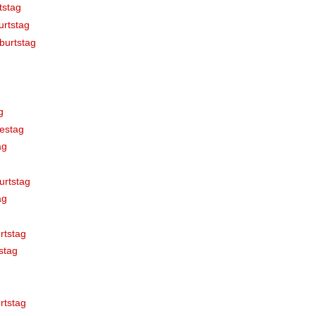
tstag
rtstag
burtstag
g
estag
ag
urtstag
ag
rtstag
stag
rtstag