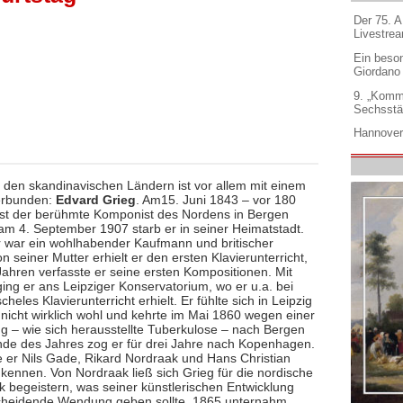
Der 75. 
Livestre
Ein beso
Giordano
9. „Komm
Sechsstä
Hannover
 den skandinavischen Ländern ist vor allem mit einem
rbunden:
Edvard Grieg
. Am15. Juni 1843 – vor 180
ist der berühmte Komponist des Nordens in Bergen
am 4. September 1907 starb er in seiner Heimatstadt.
r war ein wohlhabender Kaufmann und britischer
n seiner Mutter erhielt er den ersten Klavierunterricht,
Jahren verfasste er seine ersten Kompositionen. Mit
ing er ans Leipziger Konservatorium, wo er u.a. bei
heles Klavierunterricht erhielt. Er fühlte sich in Leipzig
 nicht wirklich wohl und kehrte im Mai 1860 wegen einer
g – wie sich herausstellte Tuberkulose – nach Bergen
nde des Jahres zog er für drei Jahre nach Kopenhagen.
te er Nils Gade, Rikard Nordraak und Hans Christian
kennen. Von Nordraak ließ sich Grieg für die nordische
k begeistern, was seiner künstlerischen Entwicklung
cheidende Wendung geben sollte. 1865 unternahm