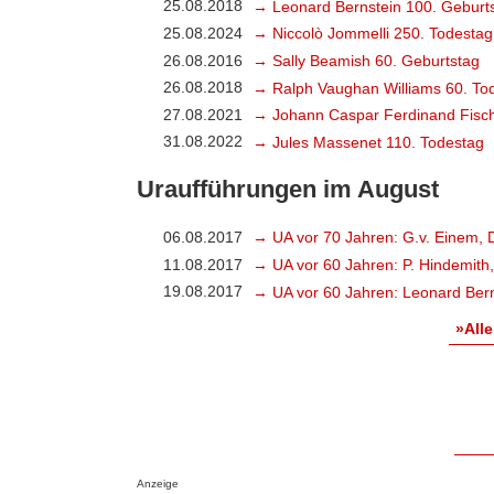
25.08.2018
→ Leonard Bernstein 100. Geburt
25.08.2024
→ Niccolò Jommelli 250. Todestag
26.08.2016
→ Sally Beamish 60. Geburtstag
26.08.2018
→ Ralph Vaughan Williams 60. To
27.08.2021
→ Johann Caspar Ferdinand Fisch
31.08.2022
→ Jules Massenet 110. Todestag
Uraufführungen im August
06.08.2017
→ UA vor 70 Jahren: G.v. Einem, 
11.08.2017
→ UA vor 60 Jahren: P. Hindemith
19.08.2017
→ UA vor 60 Jahren: Leonard Bern
»Alle
Anzeige