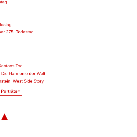
stag
destag
er 275. Todestag
Dantons Tod
, Die Harmonie der Welt
stein, West Side Story
 Porträts«
▲