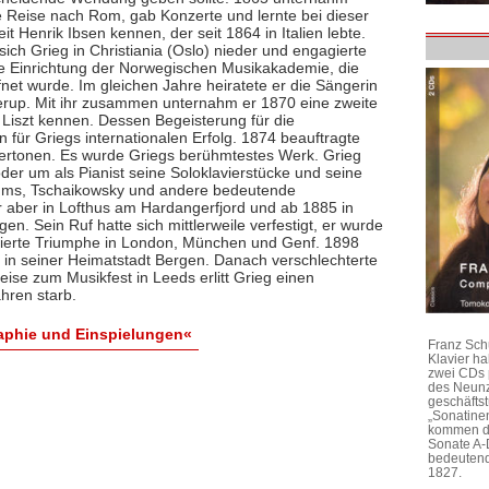
e Reise nach Rom, gab Konzerte und lernte bei dieser
t Henrik Ibsen kennen, der seit 1864 in Italien lebte.
sich Grieg in Christiania (Oslo) nieder und engagierte
die Einrichtung der Norwegischen Musikakademie, die
fnet wurde. Im gleichen Jahre heiratete er die Sängerin
rup. Mit ihr zusammen unternahm er 1870 eine zweite
z Liszt kennen. Dessen Begeisterung für die
für Griegs internationalen Erfolg. 1874 beauftragte
ertonen. Es wurde Griegs berühmtestes Werk. Grieg
oder um als Pianist seine Soloklavierstücke und seine
rahms, Tschaikowsky und andere bedeutende
 aber in Lofthus am Hardangerfjord und ab 1885 in
n. Sein Ruf hatte sich mittlerweile verfestigt, er wurde
eierte Triumphe in London, München und Genf. 1898
l in seiner Heimatstadt Bergen. Danach verschlechterte
ise zum Musikfest in Leeds erlitt Grieg einen
ahren starb.
raphie und Einspielungen«
Franz Sch
Klavier h
zwei CDs 
des Neunz
geschäftst
„Sonatine
kommen di
Sonate A-
bedeutend
1827.