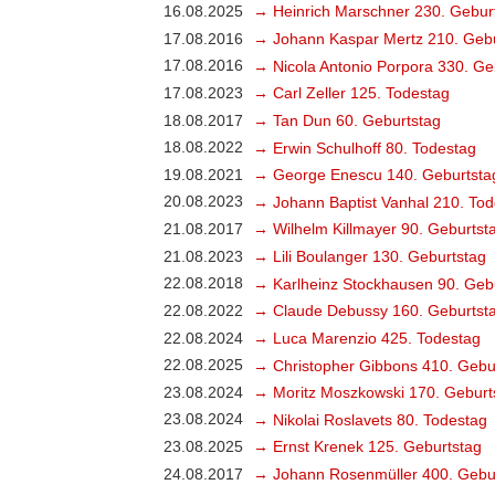
16.08.2025
→ Heinrich Marschner 230. Gebur
17.08.2016
→ Johann Kaspar Mertz 210. Gebu
17.08.2016
→ Nicola Antonio Porpora 330. Ge
17.08.2023
→ Carl Zeller 125. Todestag
18.08.2017
→ Tan Dun 60. Geburtstag
18.08.2022
→ Erwin Schulhoff 80. Todestag
19.08.2021
→ George Enescu 140. Geburtsta
20.08.2023
→ Johann Baptist Vanhal 210. Tod
21.08.2017
→ Wilhelm Killmayer 90. Geburtst
21.08.2023
→ Lili Boulanger 130. Geburtstag
22.08.2018
→ Karlheinz Stockhausen 90. Geb
22.08.2022
→ Claude Debussy 160. Geburtst
22.08.2024
→ Luca Marenzio 425. Todestag
22.08.2025
→ Christopher Gibbons 410. Gebu
23.08.2024
→ Moritz Moszkowski 170. Geburt
23.08.2024
→ Nikolai Roslavets 80. Todestag
23.08.2025
→ Ernst Krenek 125. Geburtstag
24.08.2017
→ Johann Rosenmüller 400. Gebu