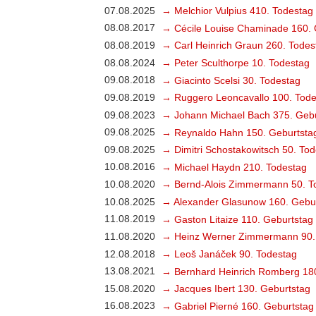
07.08.2025
→ Melchior Vulpius 410. Todestag
08.08.2017
→ Cécile Louise Chaminade 160. 
08.08.2019
→ Carl Heinrich Graun 260. Todes
08.08.2024
→ Peter Sculthorpe 10. Todestag
09.08.2018
→ Giacinto Scelsi 30. Todestag
09.08.2019
→ Ruggero Leoncavallo 100. Tode
09.08.2023
→ Johann Michael Bach 375. Gebu
09.08.2025
→ Reynaldo Hahn 150. Geburtsta
09.08.2025
→ Dimitri Schostakowitsch 50. To
10.08.2016
→ Michael Haydn 210. Todestag
10.08.2020
→ Bernd-Alois Zimmermann 50. T
10.08.2025
→ Alexander Glasunow 160. Gebu
11.08.2019
→ Gaston Litaize 110. Geburtstag
11.08.2020
→ Heinz Werner Zimmermann 90.
12.08.2018
→ Leoš Janáček 90. Todestag
13.08.2021
→ Bernhard Heinrich Romberg 18
15.08.2020
→ Jacques Ibert 130. Geburtstag
16.08.2023
→ Gabriel Pierné 160. Geburtstag