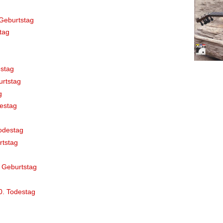
Geburtstag
tag
stag
rtstag
g
destag
odestag
rtstag
 Geburtstag
0. Todestag