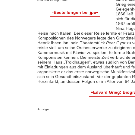
Grieg ein
Gelegenhei
»Bestellungen bei jpc«
1866 ließ 
sich für 
1867 eröf
Nina Hage
Reise nach Italien. Bei dieser Reise lernte er Fran
Kompositionen des Norwegers legte den Grundstein 
Henrik Ibsen ihn, sein Theaterstück
Peer Gynt
zu v
reiste viel, um seine Orchesterwerke zu dirigieren 
Kammermusik mit Klavier zu spielen. Er lernte B
Komponisten kennen. Die meiste Zeit verbrachte er
seinem Haus „Troldhaugen“, etwas südlich von Berge
mit Einladungen aus dem Ausland überhäuft und f
organisierte er das erste norwegische Musikfestiva
sich sein Gesundheitszustand. Vor der geplanten Re
Herzinfarkt, an dessen Folgen er im Alter von 64 J
»Edvard Grieg: Biog
Anzeige