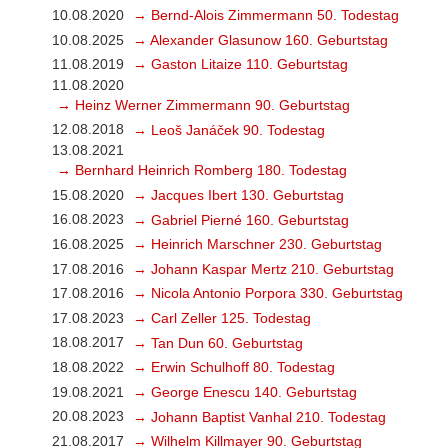
10.08.2020
→ Bernd-Alois Zimmermann 50. Todestag
10.08.2025
→ Alexander Glasunow 160. Geburtstag
11.08.2019
→ Gaston Litaize 110. Geburtstag
11.08.2020
→ Heinz Werner Zimmermann 90. Geburtstag
12.08.2018
→ Leoš Janáček 90. Todestag
13.08.2021
→ Bernhard Heinrich Romberg 180. Todestag
15.08.2020
→ Jacques Ibert 130. Geburtstag
16.08.2023
→ Gabriel Pierné 160. Geburtstag
16.08.2025
→ Heinrich Marschner 230. Geburtstag
17.08.2016
→ Johann Kaspar Mertz 210. Geburtstag
17.08.2016
→ Nicola Antonio Porpora 330. Geburtstag
17.08.2023
→ Carl Zeller 125. Todestag
18.08.2017
→ Tan Dun 60. Geburtstag
18.08.2022
→ Erwin Schulhoff 80. Todestag
19.08.2021
→ George Enescu 140. Geburtstag
20.08.2023
→ Johann Baptist Vanhal 210. Todestag
21.08.2017
→ Wilhelm Killmayer 90. Geburtstag