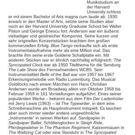
Musikstudium an
der Harvard
University schloss
er mit einem Bachelor of Arts magna cum laude ab. 1930
erwarb er den Master of Arts, setzte seine Studien aber
noch an der Harvard University Graduate School bei Walter
Piston und George Enescu fort. Anderson war ein äußerst
vielseitiger und geistreicher Komponist. Seine kurzen und
sehr originellen Konzertstücken brachten ihm großen
kommerziellen Erfolg.
Blue Tango
verkaufte sich als erste
Instrumentalaufnahme mehr als eine Million mal. Das
brachte ihm seine erste Goldene Schallplatte ein. Mit
anderen Stücken war er ähnlich nachhaltig erfolgreich:
The
Syncopated Clock
war ab 1950 Titelthema für die Sendung
The Late Show
des Fernsehsenders WCBS. Sein
Instrumentaltitel
Belle of the Ball
war von 1957 bis 1967
Erkennungsmelodie von Radio Luxemburg. Das Musical
Goldilocks
nach einem Märchen von Hans Christian
Andersen wurde am Broadway allein von Oktober 1958 bis
Februar 1959 in 161 Vorstellungen aufgeführt. Eines seiner
populärsten Werke – bekannt aus dem Film
Der Ladenhüter
mit Jerry Lewis (1963) – ist
The Typewriter
, in dem eine
Schreibmaschine als Hauptinstrument mitspielt. Es tauchen
aber auch immer wieder andere ungewöhnliche
„Instrumente“ in seinen Werken auf: Sandpapier in
Sandpaper Ballet
, Schlittenglocken in
Sleigh Ride
,
Pferdegewieher in
The Phantom Regiment
, Katzenmiauen in
The Waltzing Cat
oder eine Standuhr in
The Syncopated