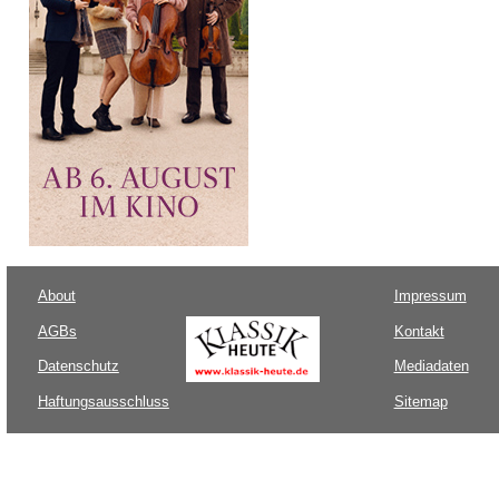
About
Impressum
AGBs
Kontakt
Datenschutz
Mediadaten
Haftungsausschluss
Sitemap