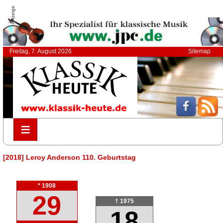
Anzeige
Freitag, 7. August 2026
Sitemap
≡
≡
[2018] Leroy Anderson 110. Geburtstag
* 1908
29
† 1975
18