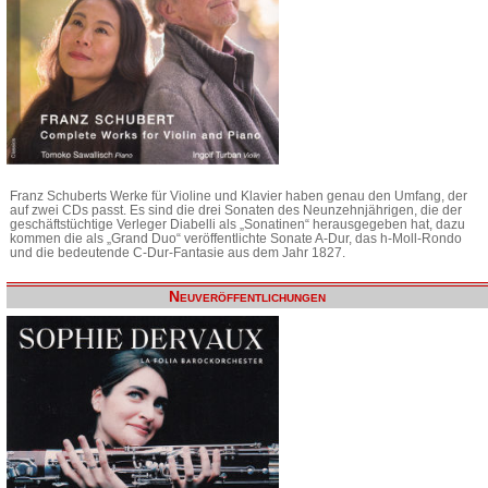
Franz Schuberts Werke für Violine und Klavier haben genau den Umfang, der
auf zwei CDs passt. Es sind die drei Sonaten des Neunzehnjährigen, die der
geschäftstüchtige Verleger Diabelli als „Sonatinen“ herausgegeben hat, dazu
kommen die als „Grand Duo“ veröffentlichte Sonate A-Dur, das h-Moll-Rondo
und die bedeutende C-Dur-Fantasie aus dem Jahr 1827.
Neuveröffentlichungen