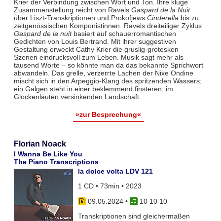
Krier der Verbindung zwischen Wort und Ton. Ihre kluge
Zusammenstellung reicht von Ravels
Gaspard de la Nuit
über Liszt-Transkriptionen und Prokofjews
Cinderella
bis zu
zeitgenössischen Komponistinnen. Ravels dreiteiliger Zyklus
Gaspard de la nuit
basiert auf schauerromantischen
Gedichten von Louis Bertrand. Mit ihrer suggestiven
Gestaltung erweckt Cathy Krier die gruslig-grotesken
Szenen eindrucksvoll zum Leben. Musik sagt mehr als
tausend Worte – so könnte man da das bekannte Sprichwort
abwandeln. Das grelle, verzerrte Lachen der Nixe Ondine
mischt sich in den Arpeggio-Klang des spritzenden Wassers;
ein Galgen steht in einer beklemmend finsteren, im
Glockenläuten versinkenden Landschaft.
»zur Besprechung«
Florian Noack
I Wanna Be Like You
The Piano Transcriptions
la dolce volta LDV 121
1 CD • 73min • 2023
09.05.2024
•
10 10 10
Transkriptionen sind gleichermaßen