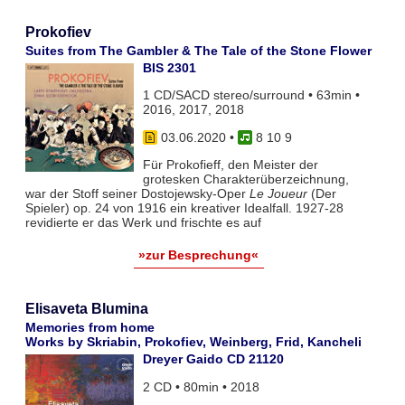
Prokofiev
Suites from The Gambler & The Tale of the Stone Flower
BIS 2301
1 CD/SACD stereo/surround • 63min •
2016, 2017, 2018
03.06.2020
•
8 10 9
Für Prokofieff, den Meister der
grotesken Charakterüberzeichnung,
war der Stoff seiner Dostojewsky-Oper
Le Joueur
(Der
Spieler) op. 24 von 1916 ein kreativer Idealfall. 1927-28
revidierte er das Werk und frischte es auf
»zur Besprechung«
Elisaveta Blumina
Memories from home
Works by Skriabin, Prokofiev, Weinberg, Frid, Kancheli
Dreyer Gaido CD 21120
2 CD • 80min • 2018