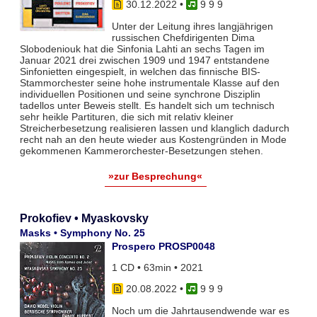
30.12.2022
•
9 9 9
Unter der Leitung ihres langjährigen
russischen Chefdirigenten Dima
Slobodeniouk hat die Sinfonia Lahti an sechs Tagen im
Januar 2021 drei zwischen 1909 und 1947 entstandene
Sinfonietten eingespielt, in welchen das finnische BIS-
Stammorchester seine hohe instrumentale Klasse auf den
individuellen Positionen und seine synchrone Disziplin
tadellos unter Beweis stellt. Es handelt sich um technisch
sehr heikle Partituren, die sich mit relativ kleiner
Streicherbesetzung realisieren lassen und klanglich dadurch
recht nah an den heute wieder aus Kostengründen in Mode
gekommenen Kammerorchester-Besetzungen stehen.
»zur Besprechung«
Prokofiev • Myaskovsky
Masks • Symphony No. 25
Prospero PROSP0048
1 CD • 63min • 2021
20.08.2022
•
9 9 9
Noch um die Jahrtausendwende war es