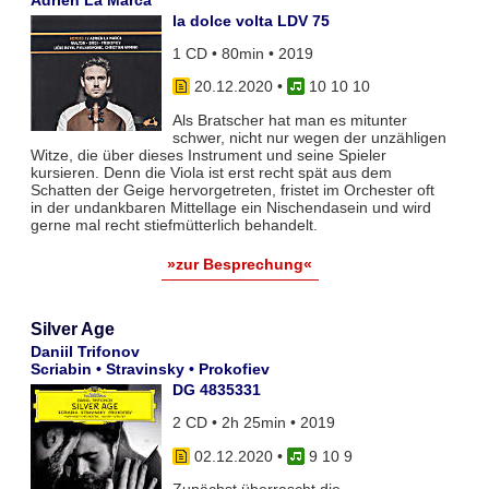
la dolce volta LDV 75
1 CD • 80min • 2019
20.12.2020
•
10 10 10
Als Bratscher hat man es mitunter
schwer, nicht nur wegen der unzähligen
Witze, die über dieses Instrument und seine Spieler
kursieren. Denn die Viola ist erst recht spät aus dem
Schatten der Geige hervorgetreten, fristet im Orchester oft
in der undankbaren Mittellage ein Nischendasein und wird
gerne mal recht stiefmütterlich behandelt.
»zur Besprechung«
Silver Age
Daniil Trifonov
Scriabin • Stravinsky • Prokofiev
DG 4835331
2 CD • 2h 25min • 2019
02.12.2020
•
9 10 9
Zunächst überrascht die