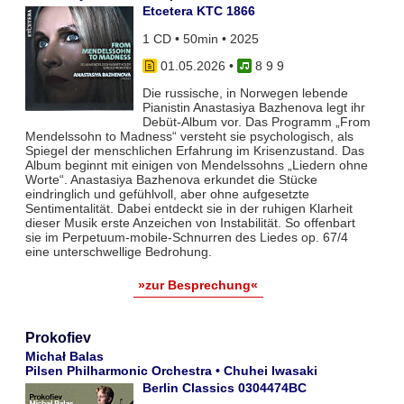
Etcetera KTC 1866
1 CD • 50min • 2025
01.05.2026
•
8 9 9
Die russische, in Norwegen lebende
Pianistin Anastasiya Bazhenova legt ihr
Debüt-Album vor. Das Programm „From
Mendelssohn to Madness“ versteht sie psychologisch, als
Spiegel der menschlichen Erfahrung im Krisenzustand. Das
Album beginnt mit einigen von Mendelssohns „Liedern ohne
Worte“. Anastasiya Bazhenova erkundet die Stücke
eindringlich und gefühlvoll, aber ohne aufgesetzte
Sentimentalität. Dabei entdeckt sie in der ruhigen Klarheit
dieser Musik erste Anzeichen von Instabilität. So offenbart
sie im Perpetuum-mobile-Schnurren des Liedes op. 67/4
eine unterschwellige Bedrohung.
»zur Besprechung«
Prokofiev
Michał Balas
Pilsen Philharmonic Orchestra • Chuhei Iwasaki
Berlin Classics 0304474BC