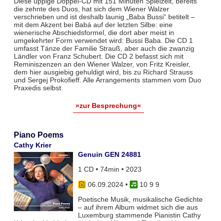
Diese üppige Doppel-CD mit 151 Minuten Spielzeit, bereits
die zehnte des Duos, hat sich dem Wiener Walzer
verschrieben und ist deshalb launig „Baba Bussi“ betitelt –
mit dem Akzent bei Babá auf der letzten Silbe: eine
wienerische Abschiedsformel, die dort aber meist in
umgekehrter Form verwendet wird: Bussi Baba. Die CD 1
umfasst Tänze der Familie Strauß, aber auch die zwanzig
Ländler von Franz Schubert. Die CD 2 befasst sich mit
Reminiszenzen an den Wiener Walzer, von Fritz Kreisler,
dem hier ausgiebig gehuldigt wird, bis zu Richard Strauss
und Sergej Prokofieff. Alle Arrangements stammen vom Duo
Praxedis selbst.
»zur Besprechung«
Piano Poems
Cathy Krier
Genuin GEN 24881
1 CD • 74min • 2023
06.09.2024
•
10 9 9
Poetische Musik, musikalische Gedichte
– auf ihrem Album widmet sich die aus
Luxemburg stammende Pianistin Cathy