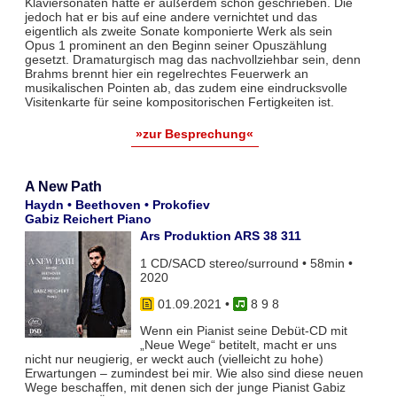
Klaviersonaten hatte er außerdem schon geschrieben. Die
jedoch hat er bis auf eine andere vernichtet und das
eigentlich als zweite Sonate komponierte Werk als sein
Opus 1 prominent an den Beginn seiner Opuszählung
gesetzt. Dramaturgisch mag das nachvollziehbar sein, denn
Brahms brennt hier ein regelrechtes Feuerwerk an
musikalischen Pointen ab, das zudem eine eindrucksvolle
Visitenkarte für seine kompositorischen Fertigkeiten ist.
»zur Besprechung«
A New Path
Haydn • Beethoven • Prokofiev
Gabiz Reichert Piano
Ars Produktion ARS 38 311
1 CD/SACD stereo/surround • 58min •
2020
01.09.2021
•
8 9 8
Wenn ein Pianist seine Debüt-CD mit
„Neue Wege“ betitelt, macht er uns
nicht nur neugierig, er weckt auch (vielleicht zu hohe)
Erwartungen – zumindest bei mir. Wie also sind diese neuen
Wege beschaffen, mit denen sich der junge Pianist Gabiz