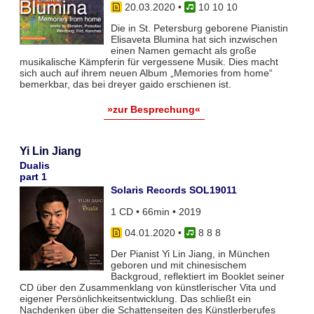
20.03.2020
•
10 10 10
Die in St. Petersburg geborene Pianistin
Elisaveta Blumina hat sich inzwischen
einen Namen gemacht als große
musikalische Kämpferin für vergessene Musik. Dies macht
sich auch auf ihrem neuen Album „Memories from home“
bemerkbar, das bei dreyer gaido erschienen ist.
»zur Besprechung«
Yi Lin Jiang
Dualis
part 1
Solaris Records SOL19011
1 CD • 66min • 2019
04.01.2020
•
8 8 8
Der Pianist Yi Lin Jiang, in München
geboren und mit chinesischem
Backgroud, reflektiert im Booklet seiner
CD über den Zusammenklang von künstlerischer Vita und
eigener Persönlichkeitsentwicklung. Das schließt ein
Nachdenken über die Schattenseiten des Künstlerberufes