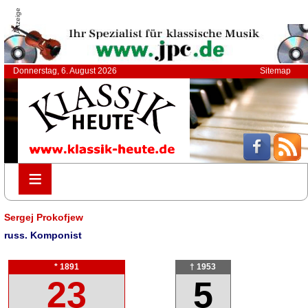
Anzeige
Donnerstag, 6. August 2026
Sitemap
≡
≡
Sergej Prokofjew
russ. Komponist
* 1891
† 1953
23
5