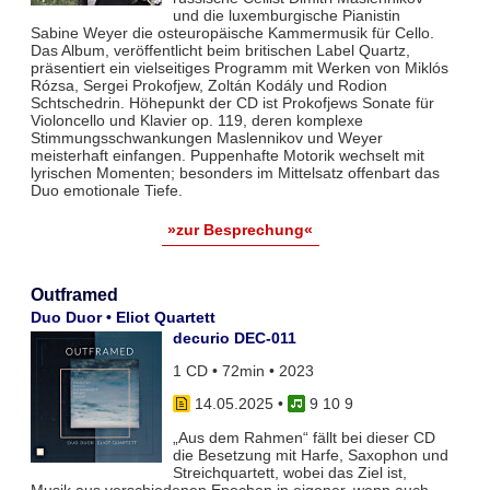
und die luxemburgische Pianistin
Sabine Weyer die osteuropäische Kammermusik für Cello.
Das Album, veröffentlicht beim britischen Label Quartz,
präsentiert ein vielseitiges Programm mit Werken von Miklós
Rózsa, Sergei Prokofjew, Zoltán Kodály und Rodion
Schtschedrin. Höhepunkt der CD ist Prokofjews Sonate für
Violoncello und Klavier op. 119, deren komplexe
Stimmungsschwankungen Maslennikov und Weyer
meisterhaft einfangen. Puppenhafte Motorik wechselt mit
lyrischen Momenten; besonders im Mittelsatz offenbart das
Duo emotionale Tiefe.
»zur Besprechung«
Outframed
Duo Duor • Eliot Quartett
decurio DEC-011
1 CD • 72min • 2023
14.05.2025
•
9 10 9
„Aus dem Rahmen“ fällt bei dieser CD
die Besetzung mit Harfe, Saxophon und
Streichquartett, wobei das Ziel ist,
Musik aus verschiedenen Epochen in eigener, wenn auch