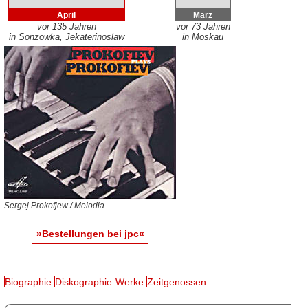
April
März
vor 135 Jahren
vor 73 Jahren
in Sonzowka, Jekaterinoslaw
in Moskau
Sergej Prokofjew / Melodia
»Bestellungen bei jpc«
Biographie
Diskographie
Werke
Zeitgenossen