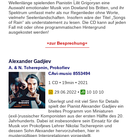
Wellenlänge spielenden Pianistin Lilit Grigoryan eine
Auswahl emotionaler Musik von Dowland bis Britten, und ihr
Spektrum umfasst mehr als nur Regenlieder ohne Worte,
vielmehr Seelenlandschaften. Insofern wäre der Titel „Songs
of Rain“ als understatement zu lesen. Die CD kann auf jeden
Fall mit oder ohne programmatischen Hintergrund
ausgekostet werden!
»zur Besprechung«
Alexander Gadjiev
A. & N. Tcherepnin, Prokofiev
CAvi-music 8553494
1 CD • 19min • 2021
29.06.2022
•
10 10 10
Überlegt und mit viel Sinn für Details
spielt der Pianist Alexander Gadjiev ein
breites Programm von Miniaturen
(exil-)russischer Komponisten aus der ersten Hälfte des 20.
Jahrhunderts. Dabei ist insbesondere sein Einsatz für die
Musik von Prokofjews Lehrer Nikolai Tscherepnin und
dessen Sohn Alexander hervorzuheben, hier in
mustergültigen Interpretationen vorgestellt.