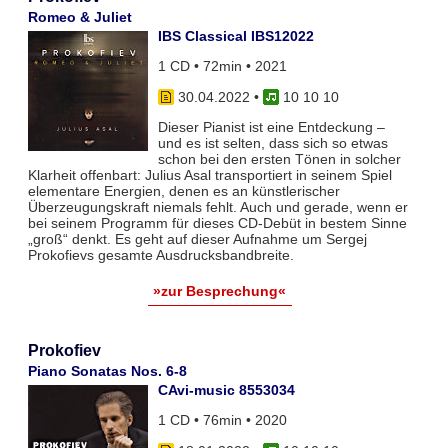
Romeo & Juliet
IBS Classical IBS12022
1 CD • 72min • 2021
30.04.2022
•
10 10 10
Dieser Pianist ist eine Entdeckung –
und es ist selten, dass sich so etwas
schon bei den ersten Tönen in solcher
Klarheit offenbart: Julius Asal transportiert in seinem Spiel
elementare Energien, denen es an künstlerischer
Überzeugungskraft niemals fehlt. Auch und gerade, wenn er
bei seinem Programm für dieses CD-Debüt in bestem Sinne
„groß“ denkt. Es geht auf dieser Aufnahme um Sergej
Prokofievs gesamte Ausdrucksbandbreite.
»zur Besprechung«
Prokofiev
Piano Sonatas Nos. 6-8
CAvi-music 8553034
1 CD • 76min • 2020