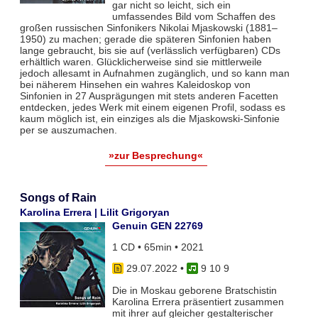
gar nicht so leicht, sich ein
umfassendes Bild vom Schaffen des
großen russischen Sinfonikers Nikolai Mjaskowski (1881–
1950) zu machen; gerade die späteren Sinfonien haben
lange gebraucht, bis sie auf (verlässlich verfügbaren) CDs
erhältlich waren. Glücklicherweise sind sie mittlerweile
jedoch allesamt in Aufnahmen zugänglich, und so kann man
bei näherem Hinsehen ein wahres Kaleidoskop von
Sinfonien in 27 Ausprägungen mit stets anderen Facetten
entdecken, jedes Werk mit einem eigenen Profil, sodass es
kaum möglich ist, ein einziges als die Mjaskowski-Sinfonie
per se auszumachen.
»zur Besprechung«
Songs of Rain
Karolina Errera | Lilit Grigoryan
Genuin GEN 22769
1 CD • 65min • 2021
29.07.2022
•
9 10 9
Die in Moskau geborene Bratschistin
Karolina Errera präsentiert zusammen
mit ihrer auf gleicher gestalterischer