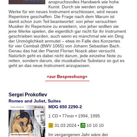
anspruchsvolles Handwerk wie hohe
Kunst. Durch sie werden originale
Werke für ein neues Instrument erschlossen, wird neues
Repertoire geschaffen. Die Frage nach dem Warum ist
damit schon zum Teil beantwortet: von jeher versuchten
Musiker ihr Repertoire zu erweitern, von jeher wollten sie
jene Werke spielen, die eigentlich gar nicht für ihr Instrument
geschrieben wurden, auch wenn es manchmal wie ein Ding
der Unmöglichkeit anmutet – etwa im Falle des Konzertes
für vier Cembali (BWV 1065) von Johann Sebastian Bach.
Genau das hat der Pianist Florian Noack aber versucht.
Natürlich geht es dabei nicht darum, jede einzelne Note zu
retten, sondern darum, die musikalische Substanz so gut es
geht an das neue Instrument anzupassen.
»zur Besprechung«
Sergei Prokofiev
Romeo and Juliet, Suites
MDG 650 2290-2
1 CD • 77min • 1994, 1995
31.03.2024
•
10 10 10
Im vergangenen Jahr wäre der