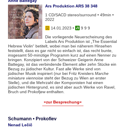
Anne Battegay
Ars Produktion ARS 38 348
1 CD/SACD stereo/surround • 49min •
2022
14.01.2023
•
9 9 9
Die vorliegende Neuerscheinung des
Labels Ars Produktion ist „The Essential
Hebrew Violin“ betitelt, wobei man bei näherem Hinsehen
feststellt, dass es gar nicht so einfach ist, das recht bunte,
insgesamt 50-minütige Programm kurz auf einen Nenner zu
bringen. Konzipiert von der Schweizer Geigerin Anne
Battegay, ist das verbindende Element aller zehn Stücke ein
Bezug zu jüdischer Kultur. Fast alle Werke sind von
jüdischer Musik inspiriert (nur bei Fritz Kreislers
Marche
miniature viennoise
steht der Bezug zu Wien an erster
Stelle), und die Mehrzahl der Komponisten hat einen
jüdischen Hintergrund, es sind aber auch Werke von Ravel,
Bruch und Prokofjew enthalten.
»zur Besprechung«
Schumann • Prokofiev
Nenad Lečič