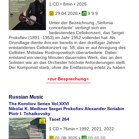
1 CD • 8min • 2025
29.04.2026
•
9 9 9
Unter der Bezeichnung „Sinfonia
concertante“ verbirgt sich ein
bedeutendes Cellokonzert, das Sergei
Prokofiev (1891 -1953) im Jahr 1952 vollendet hat. Als
Grundlage diente ihm ein bereits in den dreißiger Jahren
entstandenes Cellokonzert op. 58, das er auf Anregung des
Cellisten Mstislaw Rostropowitsch überarbeitete. Dabei
entstand ein vierzig Minuten dauerndes Werk, das an den
Solisten wie an das Orchester höchste Anforderungen stellt.
Der Komponist starb, ohne die Endfassung erlebt zu haben.
»zur Besprechung«
Russian Music
The Koroliov Series Vol.XXVI
Nikolai K. Medtner Sergei Prokofiev Alexander Scriabin
Piotr I. Tchaikovsky
Tacet 264
1 CD • 76min • 1992, 2021, 2022
01.08.2025
•
10 10 10