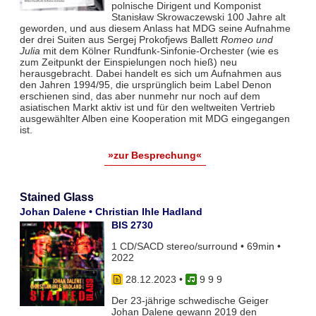
polnische Dirigent und Komponist
Stanisław Skrowaczewski 100 Jahre alt
geworden, und aus diesem Anlass hat MDG seine Aufnahme
der drei Suiten aus Sergej Prokofjews Ballett
Romeo und
Julia
mit dem Kölner Rundfunk-Sinfonie-Orchester (wie es
zum Zeitpunkt der Einspielungen noch hieß) neu
herausgebracht. Dabei handelt es sich um Aufnahmen aus
den Jahren 1994/95, die ursprünglich beim Label Denon
erschienen sind, das aber nunmehr nur noch auf dem
asiatischen Markt aktiv ist und für den weltweiten Vertrieb
ausgewählter Alben eine Kooperation mit MDG eingegangen
ist.
»zur Besprechung«
Stained Glass
Johan Dalene • Christian Ihle Hadland
BIS 2730
1 CD/SACD stereo/surround • 69min •
2022
28.12.2023
•
9 9 9
Der 23-jährige schwedische Geiger
Johan Dalene gewann 2019 den