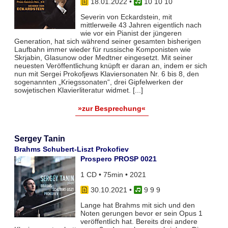
18.01.2022
•
10 10 10
Severin von Eckardstein, mit
mittlerweile 43 Jahren eigentlich nach
wie vor ein Pianist der jüngeren
Generation, hat sich während seiner gesamten bisherigen
Laufbahn immer wieder für russische Komponisten wie
Skrjabin, Glasunow oder Medtner eingesetzt. Mit seiner
neuesten Veröffentlichung knüpft er daran an, indem er sich
nun mit Sergei Prokofjews Klaviersonaten Nr. 6 bis 8, den
sogenannten „Kriegssonaten“, drei Gipfelwerken der
sowjetischen Klavierliteratur widmet. [...]
»zur Besprechung«
Sergey Tanin
Brahms Schubert-Liszt Prokofiev
Prospero PROSP 0021
1 CD • 75min • 2021
30.10.2021
•
9 9 9
Lange hat Brahms mit sich und den
Noten gerungen bevor er sein Opus 1
veröffentlich hat. Bereits drei andere