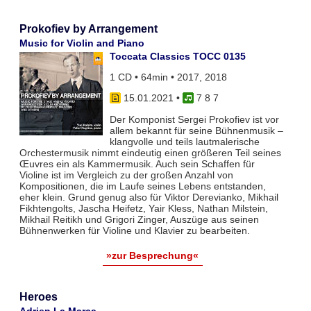
Prokofiev by Arrangement
Music for Violin and Piano
Toccata Classics TOCC 0135
1 CD • 64min • 2017, 2018
15.01.2021
•
7 8 7
Der Komponist Sergei Prokofiev ist vor
allem bekannt für seine Bühnenmusik –
klangvolle und teils lautmalerische
Orchestermusik nimmt eindeutig einen größeren Teil seines
Œuvres ein als Kammermusik. Auch sein Schaffen für
Violine ist im Vergleich zu der großen Anzahl von
Kompositionen, die im Laufe seines Lebens entstanden,
eher klein. Grund genug also für Viktor Derevianko, Mikhail
Fikhtengolts, Jascha Heifetz, Yair Kless, Nathan Milstein,
Mikhail Reitikh und Grigori Zinger, Auszüge aus seinen
Bühnenwerken für Violine und Klavier zu bearbeiten.
»zur Besprechung«
Heroes
Adrien La Marca