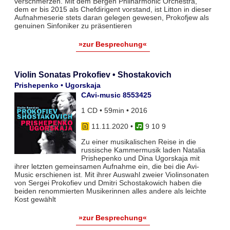
verschmerzen. Mit dem Bergen Philharmonic Orchestra,
dem er bis 2015 als Chefdirigent vorstand, ist Litton in dieser
Aufnahmeserie stets daran gelegen gewesen, Prokofjew als
genuinen Sinfoniker zu präsentieren
»zur Besprechung«
Violin Sonatas Prokofiev • Shostakovich
Prishepenko • Ugorskaja
CAvi-music 8553425
1 CD • 59min • 2016
11.11.2020
•
9 10 9
Zu einer musikalischen Reise in die
russische Kammermusik laden Natalia
Prishepenko und Dina Ugorskaja mit
ihrer letzten gemeinsamen Aufnahme ein, die bei die Avi-
Music erschienen ist. Mit ihrer Auswahl zweier Violinsonaten
von Sergei Prokofiev und Dmitri Schostakowich haben die
beiden renommierten Musikerinnen alles andere als leichte
Kost gewählt
»zur Besprechung«