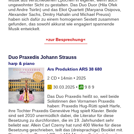
ungewohnter Sicht zu gestalten. Das Duo Duor (Hila Ofek
und Andre Tsirlin) und das Eliot Quartett (Maryana Osipova,
Alexander Sachs, Dmitry Hahalin und Michael Preuss)
haben sich dafür zu einem homogenen Sextett zusammen
gefunden, das sowohl akkurat wie engagiert spannende
Musik entwickelt.
»zur Besprechung«
Duo Praxedis Johann Strauss
harp & piano
Ars Produktion ARS 38 680
2 CD • 14min • 2025
30.03.2025
•
9 8 9
Das Duo Praxedis heißt so, weil beide
Solistinnen den Vornamen Praxedis
haben: Praxedis Hug-Rütti spielt Harfe,
ihre Tochter Praxedis Geneviève Hug spielt Klavier. Beide
sind seit 2010 unermüdlich dabei, die Literatur für diese
Besetzung zu durchforsten, die im 19. Jahrhundert sehr
beliebt war. Allein Carl Czerny hat rund 400 Werke für diese
Besetzung geschrieben, teilt das (dreisprachige) Booklet mit.