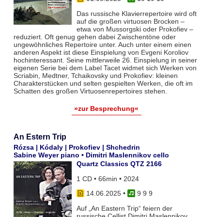
Das russische Klavierrepertoire wird oft
auf die großen virtuosen Brocken –
etwa von Mussorgski oder Prokofiev –
reduziert. Oft genug gehen dabei Zwischentöne oder
ungewöhnliches Repertoire unter. Auch unter einem einen
anderen Aspekt ist diese Einspielung von Evgeni Koroliov
hochinteressant. Seine mittlerweile 26. Einspielung in seiner
eigenen Serie bei dem Label Tacet widmet sich Werken von
Scriabin, Medtner, Tchaikovsky und Prokofiev: kleinen
Charakterstücken und selten gespielten Werken, die oft im
Schatten des großen Virtuosenrepertoires stehen.
»zur Besprechung«
An Estern Trip
Rózsa | Kódaly | Prokofiev | Shchedrin
Sabine Weyer piano • Dimitri Maslennikov cello
Quartz Classics QTZ 2166
1 CD • 66min • 2024
14.06.2025
•
9 9 9
Auf „An Eastern Trip“ feiern der
russische Cellist Dimitri Maslennikov