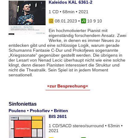
Kaleidos KAL 6361-2
1 CD • 68min • 2021
08.01.2023
•
10 9 10
Ein hochmotivierter Pianist mit
eigenständig forschendem Ansatz. Zwei
Werke, in denen es immer Neues zu
entdecken gibt und eine schlüssige Logik, warum gerade
Schumanns Fantasie C-Dur und Prokofjews sogenannte
„Kriegssonate“ gegenüber gestellt werden. Die übrigens in
der Lesart von Nenad Lecic überhaupt nicht wie eine solche
klingt, denn diesen Pianisten interessiert die Struktur und
nicht die Theatralik. Sein Spiel ist in jedem Moment
sensationell.
»zur Besprechung«
Sinfoniettas
Poulenc • Prokofiev • Britten
BIS 2601
1 CD/SACD stereo/surround • 63min •
2021