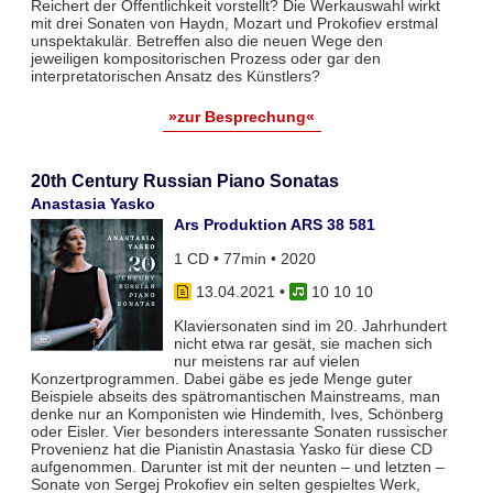
Reichert der Öffentlichkeit vorstellt? Die Werkauswahl wirkt
mit drei Sonaten von Haydn, Mozart und Prokofiev erstmal
unspektakulär. Betreffen also die neuen Wege den
jeweiligen kompositorischen Prozess oder gar den
interpretatorischen Ansatz des Künstlers?
»zur Besprechung«
20th Century Russian Piano Sonatas
Anastasia Yasko
Ars Produktion ARS 38 581
1 CD • 77min • 2020
13.04.2021
•
10 10 10
Klaviersonaten sind im 20. Jahrhundert
nicht etwa rar gesät, sie machen sich
nur meistens rar auf vielen
Konzertprogrammen. Dabei gäbe es jede Menge guter
Beispiele abseits des spätromantischen Mainstreams, man
denke nur an Komponisten wie Hindemith, Ives, Schönberg
oder Eisler. Vier besonders interessante Sonaten russischer
Provenienz hat die Pianistin Anastasia Yasko für diese CD
aufgenommen. Darunter ist mit der neunten – und letzten –
Sonate von Sergej Prokofiev ein selten gespieltes Werk,