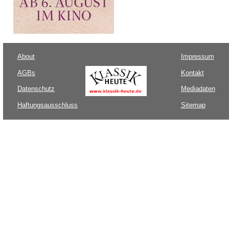
About
Impressum
AGBs
Kontakt
Datenschutz
Mediadaten
Haftungsausschluss
Sitemap