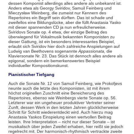
dessen Komponist allerdings alles andere als unbekannt ist.
Anders etwa als Georgy Sviridov, Samuil Feinberg und
Mieczysław Weinberg, die zumeist nur Kennern des
Repertoires ein Begriff sein dürften. Das ist schade und
zweifellos eine Bildungslücke, aber die füllt Anastasia Yasko
mit dieser spannenden CD ja nun erfreulicherweise.
Sviridovs Sonate op. 4 etwa, der einzige Beitrag des
überwiegend für Vokalmusik bekannten Komponisten zu
dieser Gattung, ist ein besonders interessantes Beispiel,
erlaubt sich Sviridov hier doch zahlreiche Anspielungen auf
Ludwig van Beethovens sogenannte
Appassionata,
die
Klaviersonate Nr. 23. Das Stück ist dennoch alles andere als
epigonal, sondern ein bemerkenswertes Beispiel
individueller Kompositionskunst.
Pianistischer Tiefgang
Auch die Sonate Nr. 12 von Samuil Feinberg, wie Prokofjevs
neunte auch die letzte des Komponisten, ist mit ihrem
höchst originellen Zuschnitt eine Bereicherung des
Repertoires, ebenso wie Weinbergs vierte Sonate op. 56.
Letzterer war ein ungeheuer produktiver Vertreter seiner
Zunft, dessen Werk in den letzten Jahren glücklicherweise
Schritt für Schritt wiederentdeckt wird. Auch hierzu mag
Anastasia Yaskos Einspielung einen wertvollen Beitrag
leisten. Ihre Interpretation – nicht nur dieser Sonate – ist
musikalisch über jeden Zweifel erhaben, hier reißt sie jedoch
regelrecht mit. Der harmonisch-rhythmisch vertrackte zweite