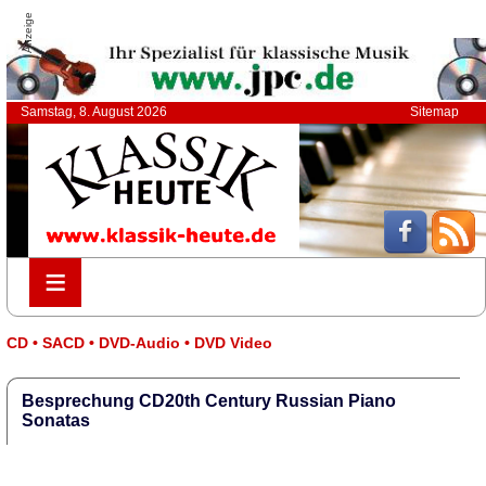
Anzeige
Samstag, 8. August 2026
Sitemap
≡
≡
CD • SACD • DVD-Audio • DVD Video
Besprechung CD20th Century Russian Piano
Sonatas