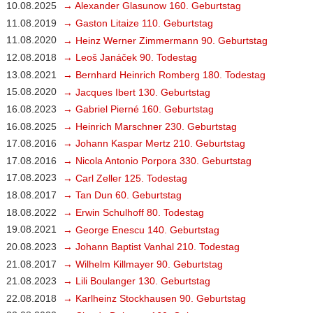
10.08.2025
→ Alexander Glasunow 160. Geburtstag
11.08.2019
→ Gaston Litaize 110. Geburtstag
11.08.2020
→ Heinz Werner Zimmermann 90. Geburtstag
12.08.2018
→ Leoš Janáček 90. Todestag
13.08.2021
→ Bernhard Heinrich Romberg 180. Todestag
15.08.2020
→ Jacques Ibert 130. Geburtstag
16.08.2023
→ Gabriel Pierné 160. Geburtstag
16.08.2025
→ Heinrich Marschner 230. Geburtstag
17.08.2016
→ Johann Kaspar Mertz 210. Geburtstag
17.08.2016
→ Nicola Antonio Porpora 330. Geburtstag
17.08.2023
→ Carl Zeller 125. Todestag
18.08.2017
→ Tan Dun 60. Geburtstag
18.08.2022
→ Erwin Schulhoff 80. Todestag
19.08.2021
→ George Enescu 140. Geburtstag
20.08.2023
→ Johann Baptist Vanhal 210. Todestag
21.08.2017
→ Wilhelm Killmayer 90. Geburtstag
21.08.2023
→ Lili Boulanger 130. Geburtstag
22.08.2018
→ Karlheinz Stockhausen 90. Geburtstag