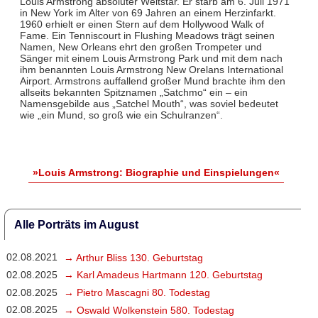
Louis Armstrong absoluter Weltstar. Er starb am 6. Juli 1971
in New York im Alter von 69 Jahren an einem Herzinfarkt.
1960 erhielt er einen Stern auf dem Hollywood Walk of
Fame. Ein Tenniscourt in Flushing Meadows trägt seinen
Namen, New Orleans ehrt den großen Trompeter und
Sänger mit einem Louis Armstrong Park und mit dem nach
ihm benannten Louis Armstrong New Orelans International
Airport. Armstrons auffallend großer Mund brachte ihm den
allseits bekannten Spitznamen „Satchmo“ ein – ein
Namensgebilde aus „Satchel Mouth“, was soviel bedeutet
wie „ein Mund, so groß wie ein Schulranzen“.
»Louis Armstrong: Biographie und Einspielungen«
Alle Porträts im August
02.08.2021
→ Arthur Bliss 130. Geburtstag
02.08.2025
→ Karl Amadeus Hartmann 120. Geburtstag
02.08.2025
→ Pietro Mascagni 80. Todestag
02.08.2025
→ Oswald Wolkenstein 580. Todestag