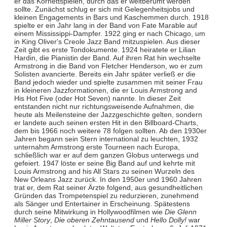
er das Kornettspielen, durch das er weltberümt werden
sollte. Zunächst schlug er sich mit Gelegenheitsjobs und
kleinen Engagements in Bars und Kaschemmen durch. 1918
spielte er ein Jahr lang in der Band von Fate Marable auf
einem Mississippi-Dampfer. 1922 ging er nach Chicago, um
in King Oliver's Creole Jazz Band mitzuspielen. Aus dieser
Zeit gibt es erste Tondokumente. 1924 heiratete er Lilian
Hardin, die Pianistin der Band. Auf ihren Rat hin wechselte
Armstrong in die Band von Fletcher Henderson, wo er zum
Solisten avancierte. Bereits ein Jahr später verließ er die
Band jedoch wieder und spielte zusammen mit seiner Frau
in kleineren Jazzformationen, die er Louis Armstrong and
His Hot Five (oder Hot Seven) nannte. In dieser Zeit
entstanden nicht nur richtungsweisende Aufnahmen, die
heute als Meilensteine der Jazzgeschichte gelten, sondern
er landete auch seinen ersten Hit in den Billboard-Charts,
dem bis 1966 noch weitere 78 folgen sollten. Ab den 1930er
Jahren begann sein Stern international zu leuchten, 1932
unternahm Armstrong erste Tourneen nach Europa,
schließlich war er auf dem ganzen Globus unterwegs und
gefeiert. 1947 löste er seine Big Band auf und kehrte mit
Louis Armstrong and his All Stars zu seinen Wurzeln des
New Orleans Jazz zurück. In den 1950er und 1960 Jahren
trat er, dem Rat seiner Ärzte folgend, aus gesundheitlichen
Gründen das Trompetenspiel zu redurzieren, zunehmend
als Sänger und Entertainer in Erscheinung. Spätestens
durch seine Mitwirkung in Hollywoodfilmen wie
Die Glenn
Miller Story
,
Die oberen Zehntausend
und
Hello Dolly!
war