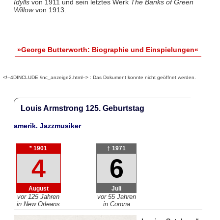
Idylls
von 1911 und sein letztes Werk
The Banks of Green
Willow
von 1913.
»George Butterworth: Biographie und Einspielungen«
<!--4DINCLUDE /inc_anzeige2.html--> : Das Dokument konnte nicht geöffnet werden.
Louis Armstrong 125. Geburtstag
amerik. Jazzmusiker
* 1901
† 1971
4
6
August
Juli
vor 125 Jahren
vor 55 Jahren
in New Orleans
in Corona