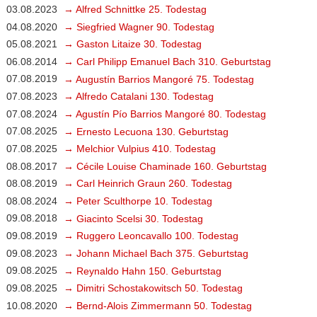
03.08.2023
→ Alfred Schnittke 25. Todestag
04.08.2020
→ Siegfried Wagner 90. Todestag
05.08.2021
→ Gaston Litaize 30. Todestag
06.08.2014
→ Carl Philipp Emanuel Bach 310. Geburtstag
07.08.2019
→ Augustín Barrios Mangoré 75. Todestag
07.08.2023
→ Alfredo Catalani 130. Todestag
07.08.2024
→ Agustín Pío Barrios Mangoré 80. Todestag
07.08.2025
→ Ernesto Lecuona 130. Geburtstag
07.08.2025
→ Melchior Vulpius 410. Todestag
08.08.2017
→ Cécile Louise Chaminade 160. Geburtstag
08.08.2019
→ Carl Heinrich Graun 260. Todestag
08.08.2024
→ Peter Sculthorpe 10. Todestag
09.08.2018
→ Giacinto Scelsi 30. Todestag
09.08.2019
→ Ruggero Leoncavallo 100. Todestag
09.08.2023
→ Johann Michael Bach 375. Geburtstag
09.08.2025
→ Reynaldo Hahn 150. Geburtstag
09.08.2025
→ Dimitri Schostakowitsch 50. Todestag
10.08.2020
→ Bernd-Alois Zimmermann 50. Todestag