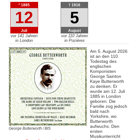
* 1885
† 1916
12
5
Juli
August
vor 141 Jahren
vor 110 Jahren
in London
in Pozières
Am 5. August 2026
ist an den 110.
Todestag des
englischen
Komponisten
George Sainton
Kaye Butterworth
zu denken. Er
wurde am 12. Juli
1885 in London
geboren. Die
Familie zog jedoch
bald nach
Yorkshire, wo
Butterworth
aufwuchs. Den
George Butterworth / BIS
ersten
Musikunterricht