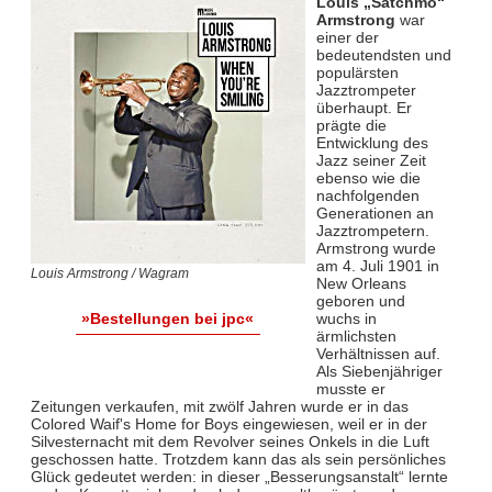
Louis „Satchmo“
Armstrong
war
einer der
bedeutendsten und
populärsten
Jazztrompeter
überhaupt. Er
prägte die
Entwicklung des
Jazz seiner Zeit
ebenso wie die
nachfolgenden
Generationen an
Jazztrompetern.
Armstrong wurde
am 4. Juli 1901 in
Louis Armstrong / Wagram
New Orleans
geboren und
wuchs in
»Bestellungen bei jpc«
ärmlichsten
Verhältnissen auf.
Als Siebenjähriger
musste er
Zeitungen verkaufen, mit zwölf Jahren wurde er in das
Colored Waif's Home for Boys eingewiesen, weil er in der
Silvesternacht mit dem Revolver seines Onkels in die Luft
geschossen hatte. Trotzdem kann das als sein persönliches
Glück gedeutet werden: in dieser „Besserungsanstalt“ lernte