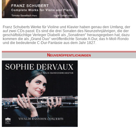
Franz Schuberts Werke für Violine und Klavier haben genau den Umfang, der
auf zwei CDs passt. Es sind die drei Sonaten des Neunzehnjährigen, die der
geschäftstüchtige Verleger Diabelli als „Sonatinen“ herausgegeben hat, dazu
kommen die als „Grand Duo“ veröffentlichte Sonate A-Dur, das h-Moll-Rondo
und die bedeutende C-Dur-Fantasie aus dem Jahr 1827.
Neuveröffentlichungen