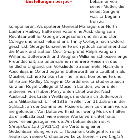
bekam er von
»Bestellungen bei jpc«
seiner Mutter, die
selbst Sängerin
war. Er begann
früh zu
komponieren. Als späterer General Manager der North
Eastern Railway hatte sein Vater eine Ausbildung zum
Rechtsanwalt für Goerge vorgesehen und ihn ans Eton
College und anschließend ans Trinity College nach Oxford
geschickt. George konzentrierte sich jedoch zunehmend auf
die Musik und traf auf Cecil Sharp und Ralph Vaughan
Williams. Butterworth und Vaughan Williams schlossen enge
Freundschaft, sie unternahmen mehrere Reisen in das
ländliche England, um Volkslieder zu sammeln. Nach dem
Abschluss in Oxford begann Butterworth eine Laufbahn als
Musiker, schrieb Kritiken für The Times, komponierte und
lehrte am Radley College in Oxfordshire. Er studierte auch
kurz am Royal College of Music in London, wo er unter
anderem von Hubert Parry unterrichtet wurde. Nach
Ausbruch des Ersten Weltkriegs meldete sich Butterworth
zum Militärdienst. Er fiel 1916 im Alter von 31 Jahren in der
Schlacht an der Somme bei Pozières. Sein Leichnam wurde
nie gefunden. Von Butterworth ist nur wenig Musik erhalten,
da er selbstkritisch viele seiner Werke vernichtet hatte,
bevor er eingezogen wurde. Am bekanntesten ist
A
Shropshire Lad
(1911/12), die Vertonung einer
Gedichtsammlung von A. E. Housman. Gelegentlich sind
heute noch seine Orchesterwerke zu hören –
Two English