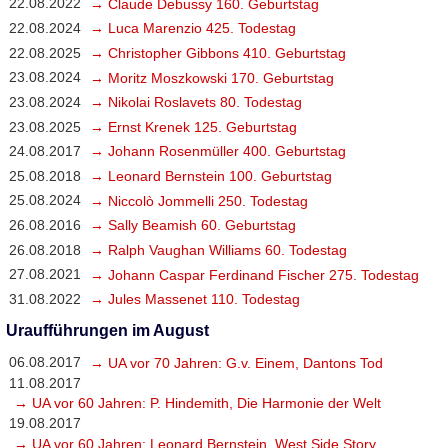
22.08.2022
→ Claude Debussy 160. Geburtstag
22.08.2024
→ Luca Marenzio 425. Todestag
22.08.2025
→ Christopher Gibbons 410. Geburtstag
23.08.2024
→ Moritz Moszkowski 170. Geburtstag
23.08.2024
→ Nikolai Roslavets 80. Todestag
23.08.2025
→ Ernst Krenek 125. Geburtstag
24.08.2017
→ Johann Rosenmüller 400. Geburtstag
25.08.2018
→ Leonard Bernstein 100. Geburtstag
25.08.2024
→ Niccolò Jommelli 250. Todestag
26.08.2016
→ Sally Beamish 60. Geburtstag
26.08.2018
→ Ralph Vaughan Williams 60. Todestag
27.08.2021
→ Johann Caspar Ferdinand Fischer 275. Todestag
31.08.2022
→ Jules Massenet 110. Todestag
Uraufführungen im August
06.08.2017
→ UA vor 70 Jahren: G.v. Einem, Dantons Tod
11.08.2017
→ UA vor 60 Jahren: P. Hindemith, Die Harmonie der Welt
19.08.2017
→ UA vor 60 Jahren: Leonard Bernstein, West Side Story