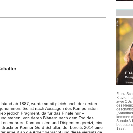
challer
Franz Sch
Klavier h
zwei CDs 
ntstand ab 1887, wurde somit gleich nach der ersten
des Neunz
f genommen. Sie ist nach Aussagen des Komponisten
geschäftst
ieb jedoch Fragment, da für das Finale nur –
„Sonatine
kommen di
gung stehen, von deren Blättern nach dem Tod des
Sonate A-
 es mehrere Komponisten und Dirigenten gereizt, eine
bedeutend
 Bruckner-Kenner Gerd Schaller, der bereits 2014 eine
1827.
äter erneut an die Arbeit gemacht und diese viersätzige