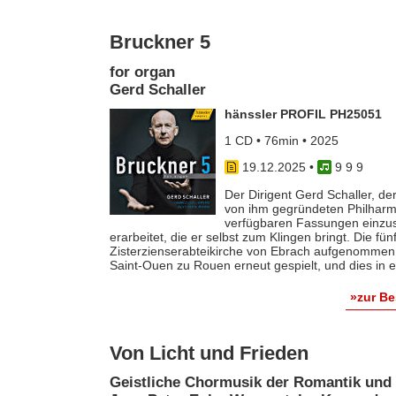
Bruckner 5
for organ
Gerd Schaller
hänssler PROFIL PH25051
1 CD • 76min • 2025
19.12.2025
•
9 9 9
Der Dirigent Gerd Schaller, de
von ihm gegründeten Philharm
verfügbaren Fassungen einzusp
erarbeitet, die er selbst zum Klingen bringt. Die fü
Zisterzienserabteikirche von Ebrach aufgenommen h
Saint-Ouen zu Rouen erneut gespielt, und dies in 
»zur B
Von Licht und Frieden
Geistliche Chormusik der Romantik und