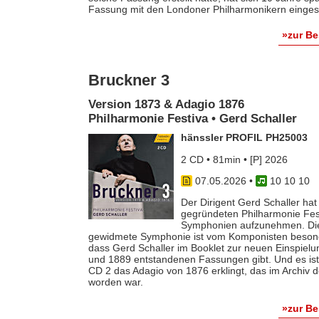
Fassung mit den Londoner Philharmonikern eingesp
»zur B
Bruckner 3
Version 1873 & Adagio 1876
Philharmonie Festiva • Gerd Schaller
hänssler PROFIL PH25003
2 CD • 81min • [P] 2026
07.05.2026
•
10 10 10
Der Dirigent Gerd Schaller hat
gegründeten Philharmonie Fes
Symphonien aufzunehmen. Die d
gewidmete Symphonie ist vom Komponisten besonder
dass Gerd Schaller im Booklet zur neuen Einspielu
und 1889 entstandenen Fassungen gibt. Und es ist w
CD 2 das Adagio von 1876 erklingt, das im Archiv 
worden war.
»zur B