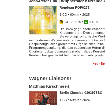
Jens-Peter Enk • Wuppertaler Kurrende
Rondeau ROP6277
1 CD • 60min • 2025
13.12.2025
•
9 10 9
Die 1924 gegründete Wuppert
Knabenchören. Dies demonstrier
Sie vereinigt romantische Wer
mit modernen Werken unter anderem von Gustav G
Gospelsongs, alles garniert mit Orgelstücken: eine
Programmgestaltung, die das pausenlose Hören die
Chorleiter Lukas Baumann ein ehemaliges Kurrende
Knabenchor gearbeitet hat, macht sich sehr positi
»zur B
Wagner Liaisons!
Matthias Kirschnereit
Berlin Classics 0303973BC
1 CD • 69min • 2024