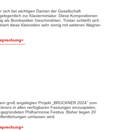
 sich bei wichtigen Damen der Gesellschaft
 gelegentlich zur Klavierminiatur. Diese Kompositionen
fig als Bombastiker Geschmähten. Tristan schließt sich
niert diese Kleinodien sehr sinnig mit weiteren Wagner-
esprechung«
einem groß angelegten Projekt „BRUCKNER 2024“ zum
ruckners in allen verfügbaren Fassungen einzuspielen,
 gegründeten Philharmonie Festiva. Bisher liegen 20
ffentlichungen umfassen wird.
esprechung«