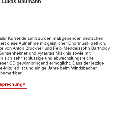
 • Lukas Baumann
aler Kurrende zählt zu den maßgebenden deutschen
t diese Aufnahme mit geistlicher Chormusik trefflich.
ke von Anton Bruckner und Felix Mendelssohn Bartholdy
unsenheimer und Vytautas Miškinis sowie mit
 in sich sehr schlüssige und abwechslungsreiche
ser CD gewinnbringend ermöglicht. Dass der jetzige
-Mitglied ist und einige Jahre beim Windsbacher
v bemerkbar.
esprechung«