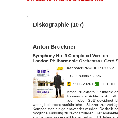
Diskographie (107)
Anton Bruckner
Symphony No. 9 Completed Version
London Philharmonic Orchestra • Gerd S
hänssler PROFIL PH26022
1 CD • 80min • 2026
23.06.2026
•
10 10 10
Anton Bruckners 9. Sinfonie e
Fassung der Achten in Angrif
„dem lieben Gott“ gewidmet, bl
wenngleich recht ausführliche – Skizzen zur Verfü
Komponisten einige entwendet wurden. Deshalb hat
mögliche Fassung zu rekonstruieren. Der eminente
solche Fassung erstellt hatte, hat sich 10 Jahre sp