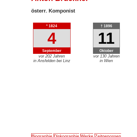
österr. Komponist
* 1824
† 1896
4
11
September
Oktober
vor 202 Jahren
vor 130 Jahren
in Ansfelden bei Linz
in Wien
Biographie
Diskographie
Werke
Zeitgenossen