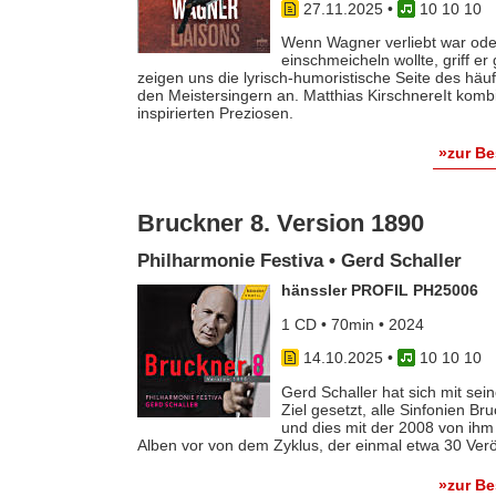
27.11.2025
•
10 10 10
Wenn Wagner verliebt war oder
einschmeicheln wollte, griff er
zeigen uns die lyrisch-humoristische Seite des häu
den Meistersingern an. Matthias KirschnereIt kombi
inspirierten Preziosen.
»zur B
Bruckner 8. Version 1890
Philharmonie Festiva • Gerd Schaller
hänssler PROFIL PH25006
1 CD • 70min • 2024
14.10.2025
•
10 10 10
Gerd Schaller hat sich mit s
Ziel gesetzt, alle Sinfonien B
und dies mit der 2008 von ihm
Alben vor von dem Zyklus, der einmal etwa 30 Verö
»zur B