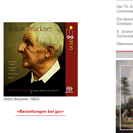
Der 75. 
Livestre
Ein beso
Giordano
9. „Komm
Sechsstä
Hannover
Anton Bruckner / MDG
»Bestellungen bei jpc«