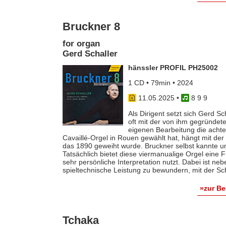
Bruckner 8
for organ
Gerd Schaller
hänssler PROFIL PH25002
1 CD • 79min • 2024
11.05.2025
•
8 9 9
Als Dirigent setzt sich Gerd Sc
oft mit der von ihm gegründete
eigenen Bearbeitung die achte
Cavaillé-Orgel in Rouen gewählt hat, hängt mit d
das 1890 geweiht wurde. Bruckner selbst kannte un
Tatsächlich bietet diese viermanualige Orgel eine Fü
sehr persönliche Interpretation nutzt. Dabei ist n
spieltechnische Leistung zu bewundern, mit der Sc
»zur B
Tchaka