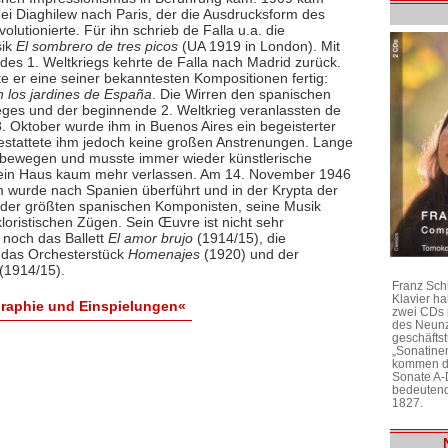
ei Diaghilew nach Paris, der die Ausdrucksform des
evolutionierte. Für ihn schrieb de Falla u.a. die
sik
El sombrero de tres picos
(UA 1919 in London). Mit
des 1. Weltkriegs kehrte de Falla nach Madrid zurück.
te er eine seiner bekanntesten Kompositionen fertig:
 los jardines de España
. Die Wirren den spanischen
eges und der beginnende 2. Weltkrieg veranlassten de
 Oktober wurde ihm in Buenos Aires ein begeisterter
gestattete ihm jedoch keine großen Anstrenungen. Lange
fortbewegen und musste immer wieder künstlerische
ein Haus kaum mehr verlassen. Am 14. November 1946
am wurde nach Spanien überführt und in der Krypta der
er der größten spanischen Komponisten, seine Musik
kloristischen Zügen. Sein Œuvre ist nicht sehr
 noch das Ballett
El amor brujo
(1914/15), die
 das Orchesterstück
Homenajes
(1920) und der
(1914/15).
Franz Sch
Klavier h
graphie und Einspielungen«
zwei CDs 
des Neunz
geschäftst
„Sonatine
kommen di
Sonate A-
bedeutend
1827.