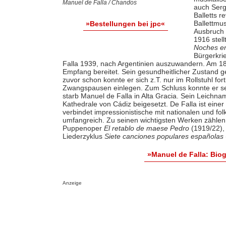
Manuel de Falla / Chandos
auch Serg
Balletts r
Ballettmu
»Bestellungen bei jpc«
Ausbruch 
1916 stell
Noches en
Bürgerkri
Falla 1939, nach Argentinien auszuwandern. Am 18.
Empfang bereitet. Sein gesundheitlicher Zustand 
zuvor schon konnte er sich z.T. nur im Rollstuhl 
Zwangspausen einlegen. Zum Schluss konnte er s
starb Manuel de Falla in Alta Gracia. Sein Leichn
Kathedrale von Cádiz beigesetzt. De Falla ist ein
verbindet impressionistische mit nationalen und fol
umfangreich. Zu seinen wichtigsten Werken zählen
Puppenoper
El retablo de maese Pedro
(1919/22),
Liederzyklus
Siete canciones populares españolas
»Manuel de Falla: Bio
Anzeige