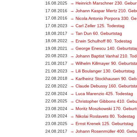
16.08.2025
→ Heinrich Marschner 230. Gebur
17.08.2016
→ Johann Kaspar Mertz 210. Gebu
17.08.2016
→ Nicola Antonio Porpora 330. Ge
17.08.2023
→ Carl Zeller 125. Todestag
18.08.2017
→ Tan Dun 60. Geburtstag
18.08.2022
→ Erwin Schulhoff 80. Todestag
19.08.2021
→ George Enescu 140. Geburtsta
20.08.2023
→ Johann Baptist Vanhal 210. Tod
21.08.2017
→ Wilhelm Killmayer 90. Geburtst
21.08.2023
→ Lili Boulanger 130. Geburtstag
22.08.2018
→ Karlheinz Stockhausen 90. Geb
22.08.2022
→ Claude Debussy 160. Geburtst
22.08.2024
→ Luca Marenzio 425. Todestag
22.08.2025
→ Christopher Gibbons 410. Gebu
23.08.2024
→ Moritz Moszkowski 170. Geburt
23.08.2024
→ Nikolai Roslavets 80. Todestag
23.08.2025
→ Ernst Krenek 125. Geburtstag
24.08.2017
→ Johann Rosenmüller 400. Gebu