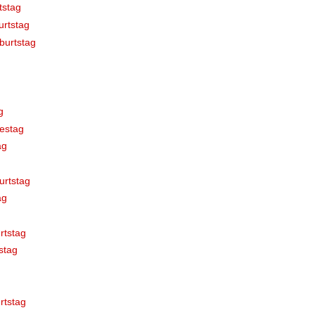
tstag
rtstag
burtstag
g
estag
ag
urtstag
ag
rtstag
stag
rtstag