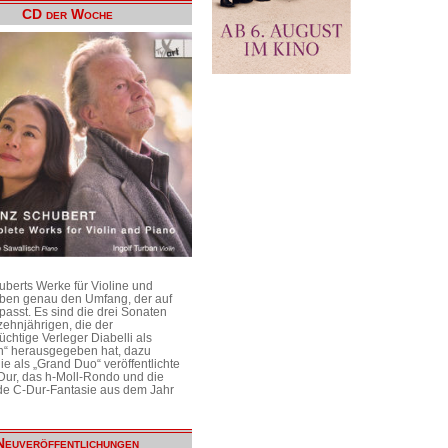
CD der Woche
uberts Werke für Violine und
aben genau den Umfang, der auf
passt. Es sind die drei Sonaten
ehnjährigen, die der
üchtige Verleger Diabelli als
n“ herausgegeben hat, dazu
e als „Grand Duo“ veröffentlichte
Dur, das h-Moll-Rondo und die
e C-Dur-Fantasie aus dem Jahr
Neuveröffentlichungen