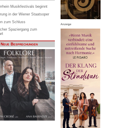
rrhein Musikfestivals beginnt
rung in der Wiener Staatsoper
en zum Schluss
Anzeige
scher Spaziergang zum
rt
Neue Besprechungen