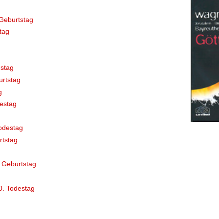
Geburtstag
tag
stag
rtstag
g
destag
odestag
rtstag
 Geburtstag
0. Todestag