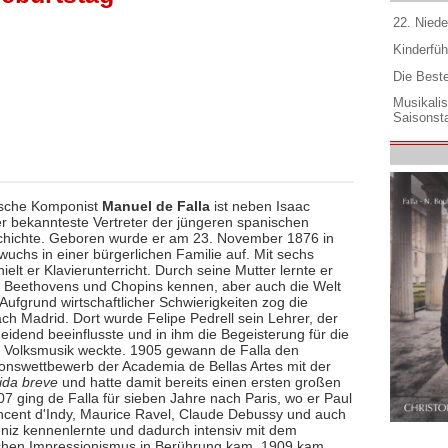
22. Niede
Kinderfüh
Die Best
Musikali
Saisonsta
ische Komponist
Manuel de Falla
ist neben Isaac
er bekannteste Vertreter der jüngeren spanischen
hichte. Geboren wurde er am 23. November 1876 in
wuchs in einer bürgerlichen Familie auf. Mit sechs
ielt er Klavierunterricht. Durch seine Mutter lernte er
 Beethovens und Chopins kennen, aber auch die Welt
Aufgrund wirtschaftlicher Schwierigkeiten zog die
ch Madrid. Dort wurde Felipe Pedrell sein Lehrer, der
eidend beeinflusste und in ihm die Begeisterung für die
 Volksmusik weckte. 1905 gewann de Falla den
onswettbewerb der Academia de Bellas Artes mit der
ida breve
und hatte damit bereits einen ersten großen
07 ging de Falla für sieben Jahre nach Paris, wo er Paul
ncent d'Indy, Maurice Ravel, Claude Debussy und auch
éniz kennenlernte und dadurch intensiv mit dem
chen Impressionismus in Berührung kam. 1909 kam