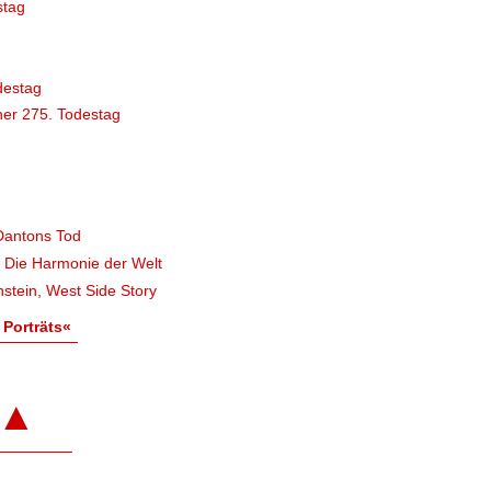
stag
destag
er 275. Todestag
Dantons Tod
, Die Harmonie der Welt
stein, West Side Story
 Porträts«
▲