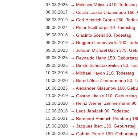
07.08.2025
→ Melchior Vulpius 410. Todestag
08.08.2017
→ Cécile Louise Chaminade 160. 
08.08.2019
→ Carl Heinrich Graun 260. Todes
08.08.2024
→ Peter Sculthorpe 10. Todestag
09.08.2018
→ Giacinto Scelsi 30. Todestag
09.08.2019
→ Ruggero Leoncavallo 100. Tode
09.08.2023
→ Johann Michael Bach 375. Gebu
09.08.2025
→ Reynaldo Hahn 150. Geburtsta
09.08.2025
→ Dimitri Schostakowitsch 50. To
10.08.2016
→ Michael Haydn 210. Todestag
10.08.2020
→ Bernd-Alois Zimmermann 50. T
10.08.2025
→ Alexander Glasunow 160. Gebu
11.08.2019
→ Gaston Litaize 110. Geburtstag
11.08.2020
→ Heinz Werner Zimmermann 90.
12.08.2018
→ Leoš Janáček 90. Todestag
13.08.2021
→ Bernhard Heinrich Romberg 18
15.08.2020
→ Jacques Ibert 130. Geburtstag
16.08.2023
→ Gabriel Pierné 160. Geburtstag