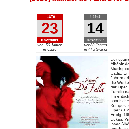
* 1876
† 1946
23
14
November
November
vor 150 Jahren
vor 80 Jahren
in Cádiz
in Alta Gracia
Der span
Albéniz d
Musikgesc
Cádiz. Er 
Jahren erh
die Werke
der Oper. 
Familie na
ihn entsch
spanische
Kompositi
Oper
La v
Erfolg. 19
Dukas, Vi
Isaac Alb
musikalis