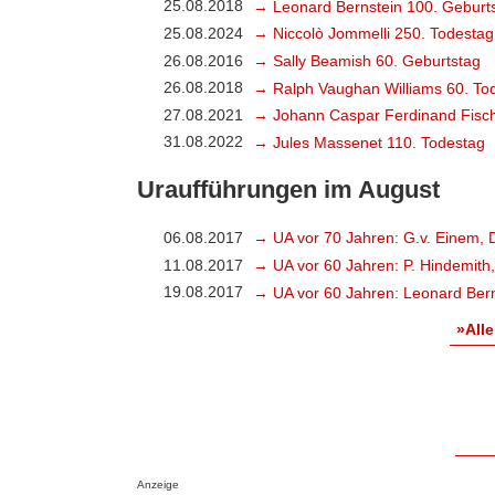
25.08.2018
→ Leonard Bernstein 100. Geburt
25.08.2024
→ Niccolò Jommelli 250. Todestag
26.08.2016
→ Sally Beamish 60. Geburtstag
26.08.2018
→ Ralph Vaughan Williams 60. To
27.08.2021
→ Johann Caspar Ferdinand Fisch
31.08.2022
→ Jules Massenet 110. Todestag
Uraufführungen im August
06.08.2017
→ UA vor 70 Jahren: G.v. Einem, 
11.08.2017
→ UA vor 60 Jahren: P. Hindemith
19.08.2017
→ UA vor 60 Jahren: Leonard Bern
»Alle
Anzeige