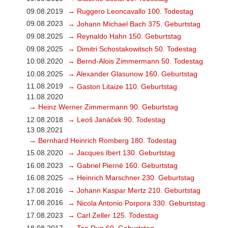
09.08.2019
→ Ruggero Leoncavallo 100. Todestag
09.08.2023
→ Johann Michael Bach 375. Geburtstag
09.08.2025
→ Reynaldo Hahn 150. Geburtstag
09.08.2025
→ Dimitri Schostakowitsch 50. Todestag
10.08.2020
→ Bernd-Alois Zimmermann 50. Todestag
10.08.2025
→ Alexander Glasunow 160. Geburtstag
11.08.2019
→ Gaston Litaize 110. Geburtstag
11.08.2020
→ Heinz Werner Zimmermann 90. Geburtstag
12.08.2018
→ Leoš Janáček 90. Todestag
13.08.2021
→ Bernhard Heinrich Romberg 180. Todestag
15.08.2020
→ Jacques Ibert 130. Geburtstag
16.08.2023
→ Gabriel Pierné 160. Geburtstag
16.08.2025
→ Heinrich Marschner 230. Geburtstag
17.08.2016
→ Johann Kaspar Mertz 210. Geburtstag
17.08.2016
→ Nicola Antonio Porpora 330. Geburtstag
17.08.2023
→ Carl Zeller 125. Todestag
18.08.2017
→ Tan Dun 60. Geburtstag