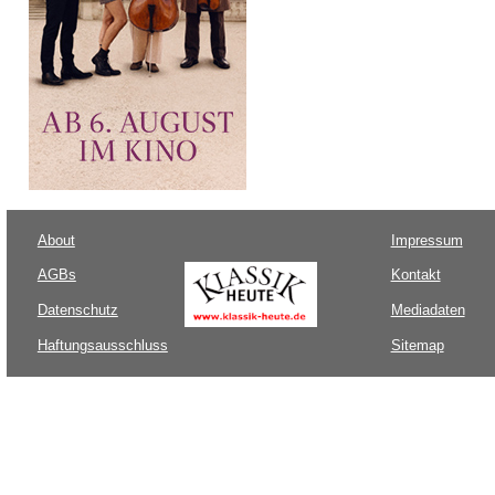
About
Impressum
AGBs
Kontakt
Datenschutz
Mediadaten
Haftungsausschluss
Sitemap