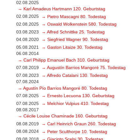
02.08.2025
→ Karl Amadeus Hartmann 120. Geburtstag
02.08.2025
→ Pietro Mascagni 80. Todestag
02.08.2025
→ Oswald Wolkenstein 580. Todestag
03.08.2023
→ Alfred Schnittke 25. Todestag
04.08.2020
→ Siegfried Wagner 90. Todestag
05.08.2021
→ Gaston Litaize 30. Todestag
06.08.2014
→ Carl Philipp Emanuel Bach 310. Geburtstag
07.08.2019
→ Augustín Barrios Mangoré 75. Todestag
07.08.2023
→ Alfredo Catalani 130. Todestag
07.08.2024
→ Agustín Pío Barrios Mangoré 80. Todestag
07.08.2025
→ Ernesto Lecuona 130. Geburtstag
07.08.2025
→ Melchior Vulpius 410. Todestag
08.08.2017
→ Cécile Louise Chaminade 160. Geburtstag
08.08.2019
→ Carl Heinrich Graun 260. Todestag
08.08.2024
→ Peter Sculthorpe 10. Todestag
09.08.2018
→ Giacinto Scelsi 30. Todestag