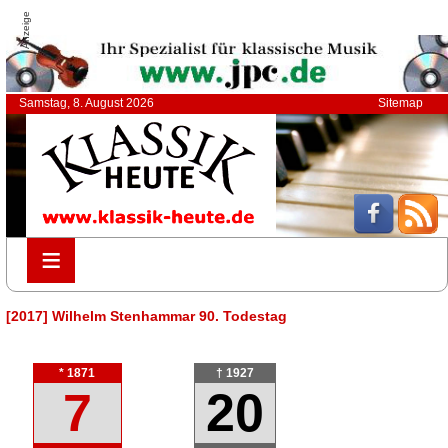
Anzeige
Samstag, 8. August 2026
Sitemap
≡
≡
[2017] Wilhelm Stenhammar 90. Todestag
* 1871
† 1927
7
20