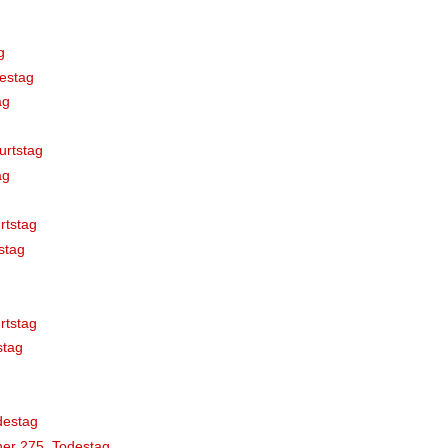
g
estag
ag
urtstag
ag
rtstag
stag
rtstag
stag
destag
er 275. Todestag