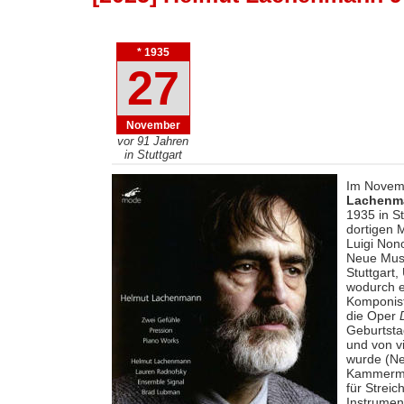
* 1935
27
November
vor 91 Jahren
in Stuttgart
Im Novemb
Lachenm
1935 in S
dortigen 
Luigi Non
Neue Musi
Stuttgart,
wodurch e
Komponist
die Oper
Geburtsta
und von v
wurde (N
Kammermus
für Streic
Instrumen