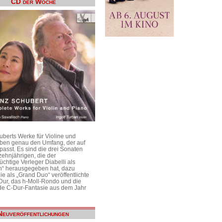
CD der Woche
uberts Werke für Violine und
aben genau den Umfang, der auf
passt. Es sind die drei Sonaten
ehnjährigen, die der
üchtige Verleger Diabelli als
n“ herausgegeben hat, dazu
e als „Grand Duo“ veröffentlichte
Dur, das h-Moll-Rondo und die
e C-Dur-Fantasie aus dem Jahr
Neuveröffentlichungen