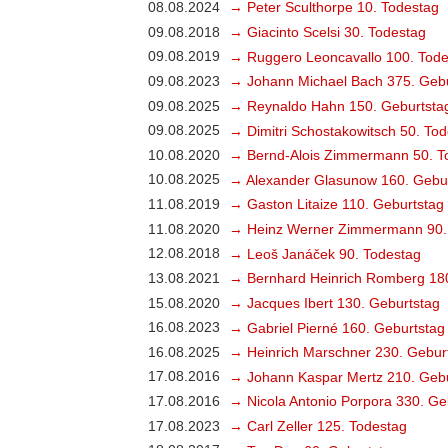
08.08.2024
→ Peter Sculthorpe 10. Todestag
09.08.2018
→ Giacinto Scelsi 30. Todestag
09.08.2019
→ Ruggero Leoncavallo 100. Tode
09.08.2023
→ Johann Michael Bach 375. Gebu
09.08.2025
→ Reynaldo Hahn 150. Geburtsta
09.08.2025
→ Dimitri Schostakowitsch 50. To
10.08.2020
→ Bernd-Alois Zimmermann 50. T
10.08.2025
→ Alexander Glasunow 160. Gebu
11.08.2019
→ Gaston Litaize 110. Geburtstag
11.08.2020
→ Heinz Werner Zimmermann 90.
12.08.2018
→ Leoš Janáček 90. Todestag
13.08.2021
→ Bernhard Heinrich Romberg 18
15.08.2020
→ Jacques Ibert 130. Geburtstag
16.08.2023
→ Gabriel Pierné 160. Geburtstag
16.08.2025
→ Heinrich Marschner 230. Gebur
17.08.2016
→ Johann Kaspar Mertz 210. Gebu
17.08.2016
→ Nicola Antonio Porpora 330. Ge
17.08.2023
→ Carl Zeller 125. Todestag