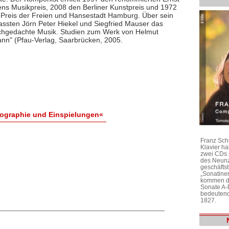
ns Musikpreis, 2008 den Berliner Kunstpreis und 1972
Preis der Freien und Hansestadt Hamburg. Über sein
assten Jörn Peter Hiekel und Siegfried Mauser das
hgedachte Musik. Studien zum Werk von Helmut
n" (Pfau-Verlag, Saarbrücken, 2005.
ographie und Einspielungen«
Franz Sch
Klavier h
zwei CDs 
des Neunz
geschäftst
„Sonatine
kommen di
Sonate A-
bedeutend
1827.