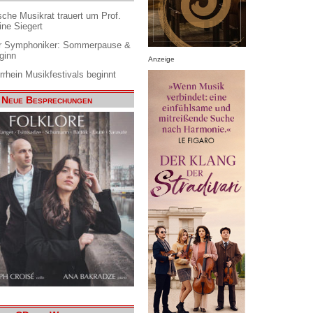
che Musikrat trauert um Prof.
ine Siegert
 Symphoniker: Sommerpause &
ginn
Anzeige
rrhein Musikfestivals beginnt
Neue Besprechungen