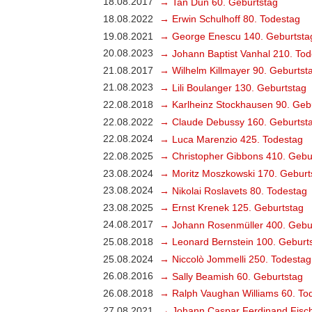
18.08.2017
→ Tan Dun 60. Geburtstag
18.08.2022
→ Erwin Schulhoff 80. Todestag
19.08.2021
→ George Enescu 140. Geburtsta
20.08.2023
→ Johann Baptist Vanhal 210. Tod
21.08.2017
→ Wilhelm Killmayer 90. Geburtst
21.08.2023
→ Lili Boulanger 130. Geburtstag
22.08.2018
→ Karlheinz Stockhausen 90. Geb
22.08.2022
→ Claude Debussy 160. Geburtst
22.08.2024
→ Luca Marenzio 425. Todestag
22.08.2025
→ Christopher Gibbons 410. Gebu
23.08.2024
→ Moritz Moszkowski 170. Geburt
23.08.2024
→ Nikolai Roslavets 80. Todestag
23.08.2025
→ Ernst Krenek 125. Geburtstag
24.08.2017
→ Johann Rosenmüller 400. Gebu
25.08.2018
→ Leonard Bernstein 100. Geburt
25.08.2024
→ Niccolò Jommelli 250. Todestag
26.08.2016
→ Sally Beamish 60. Geburtstag
26.08.2018
→ Ralph Vaughan Williams 60. To
27.08.2021
→ Johann Caspar Ferdinand Fisch