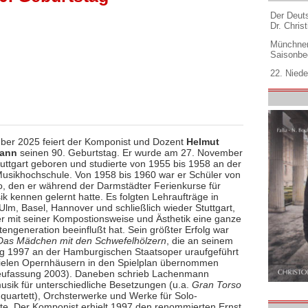
Der Deuts
Dr. Christ
Münchner
Saisonbe
22. Niede
er 2025 feiert der Komponist und Dozent
Helmut
ann
seinen 90. Geburtstag. Er wurde am 27. November
tuttgart geboren und studierte von 1955 bis 1958 an der
Musikhochschule. Von 1958 bis 1960 war er Schüler von
o, den er während der Darmstädter Ferienkurse für
k kennen gelernt hatte. Es folgten Lehraufträge in
 Ulm, Basel, Hannover und schließlich wieder Stuttgart,
r mit seiner Kompostionsweise und Ästhetik eine ganze
engeneration beeinflußt hat. Sein größter Erfolg war
Das Mädchen mit den Schwefelhölzern
, die an seinem
g 1997 an der Hamburgischen Staatsoper uraufgeführt
ielen Opernhäusern in den Spielplan übernommen
eufassung 2003). Daneben schrieb Lachenmann
ik für unterschiedliche Besetzungen (u.a.
Gran Torso
hquartett), Orchsterwerke und Werke für Solo-
te. Der Komponist erhielt 1997 den renommierten Ernst