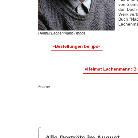
von Sieme
den Bach-
Werk verf
Buch "Nac
Lachenman
Helmut Lachenmann / mode
»Bestellungen bei jpc«
»Helmut Lachenmann: Bi
Anzeige
Alle Porträts im August