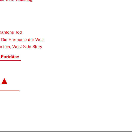
Dantons Tod
, Die Harmonie der Welt
stein, West Side Story
 Porträts«
▲