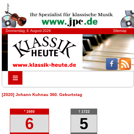
Anzeige
Donnerstag, 6. August 2026
Sitemap
≡
≡
[2020] Johann Kuhnau 360. Geburtstag
* 1660
† 1722
6
5