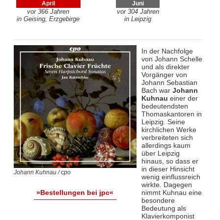
April
Juni
vor 366 Jahren
vor 304 Jahren
in Geising, Erzgebirge
in Leipzig
In der Nachfolge
von Johann Schelle
und als direkter
Vorgänger von
Johann Sebastian
Bach war
Johann
Kuhnau
einer der
bedeutendsten
Thomaskantoren in
Leipzig. Seine
kirchlichen Werke
verbreiteten sich
allerdings kaum
über Leipzig
hinaus, so dass er
in dieser Hinsicht
Johann Kuhnau / cpo
wenig einflussreich
wirkte. Dagegen
nimmt Kuhnau eine
»Bestellungen bei jpc«
besondere
Bedeutung als
Klavierkomponist