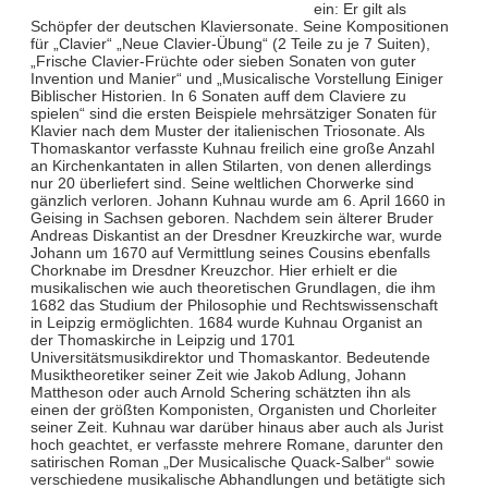
ein: Er gilt als
Schöpfer der deutschen Klaviersonate. Seine Kompositionen
für „Clavier“ „Neue Clavier-Übung“ (2 Teile zu je 7 Suiten),
„Frische Clavier-Früchte oder sieben Sonaten von guter
Invention und Manier“ und „Musicalische Vorstellung Einiger
Biblischer Historien. In 6 Sonaten auff dem Claviere zu
spielen“ sind die ersten Beispiele mehrsätziger Sonaten für
Klavier nach dem Muster der italienischen Triosonate. Als
Thomaskantor verfasste Kuhnau freilich eine große Anzahl
an Kirchenkantaten in allen Stilarten, von denen allerdings
nur 20 überliefert sind. Seine weltlichen Chorwerke sind
gänzlich verloren. Johann Kuhnau wurde am 6. April 1660 in
Geising in Sachsen geboren. Nachdem sein älterer Bruder
Andreas Diskantist an der Dresdner Kreuzkirche war, wurde
Johann um 1670 auf Vermittlung seines Cousins ebenfalls
Chorknabe im Dresdner Kreuzchor. Hier erhielt er die
musikalischen wie auch theoretischen Grundlagen, die ihm
1682 das Studium der Philosophie und Rechtswissenschaft
in Leipzig ermöglichten. 1684 wurde Kuhnau Organist an
der Thomaskirche in Leipzig und 1701
Universitätsmusikdirektor und Thomaskantor. Bedeutende
Musiktheoretiker seiner Zeit wie Jakob Adlung, Johann
Mattheson oder auch Arnold Schering schätzten ihn als
einen der größten Komponisten, Organisten und Chorleiter
seiner Zeit. Kuhnau war darüber hinaus aber auch als Jurist
hoch geachtet, er verfasste mehrere Romane, darunter den
satirischen Roman „Der Musicalische Quack-Salber“ sowie
verschiedene musikalische Abhandlungen und betätigte sich