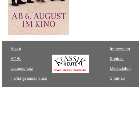
About
Impressum
AGBs
Kontakt
Datenschutz
Mediadaten
Haftungsausschluss
Sitemap