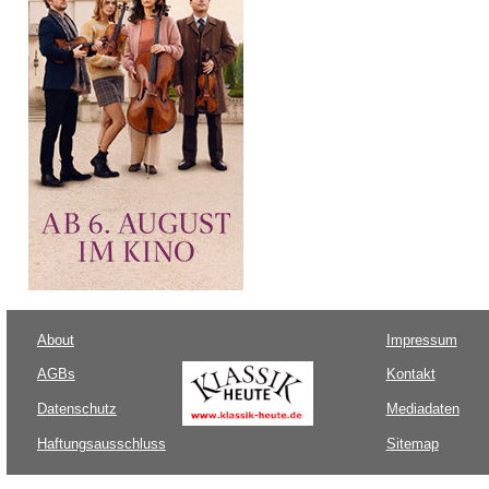
About
Impressum
AGBs
Kontakt
Datenschutz
Mediadaten
Haftungsausschluss
Sitemap