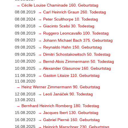
→ Cécile Louise Chaminade 160. Geburtstag
08.08.2019
→ Carl Heinrich Graun 260. Todestag
08.08.2024
→ Peter Sculthorpe 10. Todestag
09.08.2018
→ Giacinto Scelsi 30. Todestag
09.08.2019
→ Ruggero Leoncavallo 100. Todestag
09.08.2023
→ Johann Michael Bach 375. Geburtstag
09.08.2025
→ Reynaldo Hahn 150. Geburtstag
09.08.2025
→ Dimitri Schostakowitsch 50. Todestag
10.08.2020
→ Bernd-Alois Zimmermann 50. Todestag
10.08.2025
→ Alexander Glasunow 160. Geburtstag
11.08.2019
→ Gaston Litaize 110. Geburtstag
11.08.2020
→ Heinz Werner Zimmermann 90. Geburtstag
12.08.2018
→ Leoš Janáček 90. Todestag
13.08.2021
→ Bernhard Heinrich Romberg 180. Todestag
15.08.2020
→ Jacques Ibert 130. Geburtstag
16.08.2023
→ Gabriel Pierné 160. Geburtstag
16.08.2025
→ Heinrich Marschner 230. Geburtstag