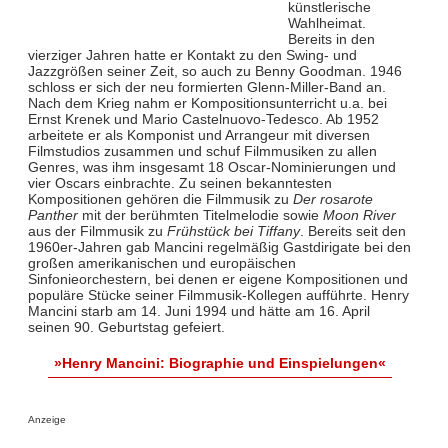
künstlerische
Wahlheimat.
Bereits in den
vierziger Jahren hatte er Kontakt zu den Swing- und
Jazzgrößen seiner Zeit, so auch zu Benny Goodman. 1946
schloss er sich der neu formierten Glenn-Miller-Band an.
Nach dem Krieg nahm er Kompositionsunterricht u.a. bei
Ernst Krenek und Mario Castelnuovo-Tedesco. Ab 1952
arbeitete er als Komponist und Arrangeur mit diversen
Filmstudios zusammen und schuf Filmmusiken zu allen
Genres, was ihm insgesamt 18 Oscar-Nominierungen und
vier Oscars einbrachte. Zu seinen bekanntesten
Kompositionen gehören die Filmmusik zu
Der rosarote
Panther
mit der berühmten Titelmelodie sowie
Moon River
aus der Filmmusik zu
Frühstück bei Tiffany
. Bereits seit den
1960er-Jahren gab Mancini regelmäßig Gastdirigate bei den
großen amerikanischen und europäischen
Sinfonieorchestern, bei denen er eigene Kompositionen und
populäre Stücke seiner Filmmusik-Kollegen aufführte. Henry
Mancini starb am 14. Juni 1994 und hätte am 16. April
seinen 90. Geburtstag gefeiert.
»Henry Mancini: Biographie und Einspielungen«
Anzeige