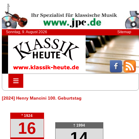
Anzeige
Sonntag, 9. August 2026
Sitemap
≡
≡
[2024] Henry Mancini 100. Geburtstag
* 1924
16
† 1994
14