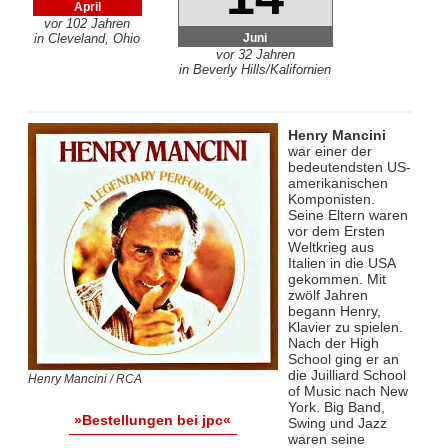
April
vor 102 Jahren
Juni
in Cleveland, Ohio
vor 32 Jahren
in Beverly Hills/Kalifornien
Henry Mancini
war einer der
bedeutendsten US-
amerikanischen
Komponisten.
Seine Eltern waren
vor dem Ersten
Weltkrieg aus
Italien in die USA
gekommen. Mit
zwölf Jahren
begann Henry,
Klavier zu spielen.
Nach der High
School ging er an
die Juilliard School
Henry Mancini / RCA
of Music nach New
York. Big Band,
»Bestellungen bei jpc«
Swing und Jazz
waren seine