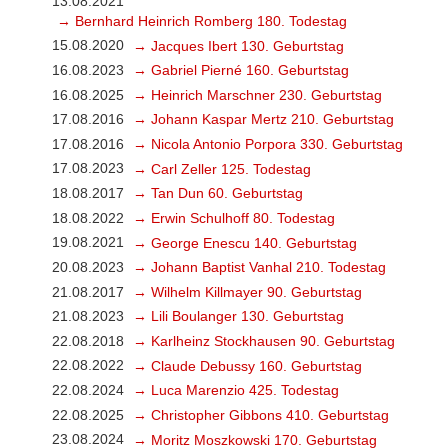
13.08.2021
→ Bernhard Heinrich Romberg 180. Todestag
15.08.2020
→ Jacques Ibert 130. Geburtstag
16.08.2023
→ Gabriel Pierné 160. Geburtstag
16.08.2025
→ Heinrich Marschner 230. Geburtstag
17.08.2016
→ Johann Kaspar Mertz 210. Geburtstag
17.08.2016
→ Nicola Antonio Porpora 330. Geburtstag
17.08.2023
→ Carl Zeller 125. Todestag
18.08.2017
→ Tan Dun 60. Geburtstag
18.08.2022
→ Erwin Schulhoff 80. Todestag
19.08.2021
→ George Enescu 140. Geburtstag
20.08.2023
→ Johann Baptist Vanhal 210. Todestag
21.08.2017
→ Wilhelm Killmayer 90. Geburtstag
21.08.2023
→ Lili Boulanger 130. Geburtstag
22.08.2018
→ Karlheinz Stockhausen 90. Geburtstag
22.08.2022
→ Claude Debussy 160. Geburtstag
22.08.2024
→ Luca Marenzio 425. Todestag
22.08.2025
→ Christopher Gibbons 410. Geburtstag
23.08.2024
→ Moritz Moszkowski 170. Geburtstag