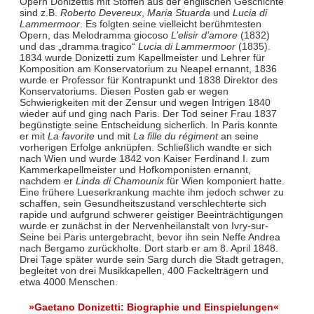
Opern Donizettis mit Stoffen aus der englischen Geschichte
sind z.B.
Roberto Devereux
,
Maria Stuarda
und
Lucia di
Lammermoor
. Es folgten seine vielleicht berühmtesten
Opern, das Melodramma giocoso
L’elisir d’amore
(1832)
und das „dramma tragico“
Lucia di Lammermoor
(1835).
1834 wurde Donizetti zum Kapellmeister und Lehrer für
Komposition am Konservatorium zu Neapel ernannt, 1836
wurde er Professor für Kontrapunkt und 1838 Direktor des
Konservatoriums. Diesen Posten gab er wegen
Schwierigkeiten mit der Zensur und wegen Intrigen 1840
wieder auf und ging nach Paris. Der Tod seiner Frau 1837
begünstigte seine Entscheidung sicherlich. In Paris konnte
er mit
La favorite
und mit
La fille du régiment
an seine
vorherigen Erfolge anknüpfen. Schließlich wandte er sich
nach Wien und wurde 1842 von Kaiser Ferdinand I. zum
Kammerkapellmeister und Hofkomponisten ernannt,
nachdem er
Linda di Chamounix
für Wien komponiert hatte.
Eine frühere Lueserkrankung machte ihm jedoch schwer zu
schaffen, sein Gesundheitszustand verschlechterte sich
rapide und aufgrund schwerer geistiger Beeinträchtigungen
wurde er zunächst in der Nervenheilanstalt von Ivry-sur-
Seine bei Paris untergebracht, bevor ihn sein Neffe Andrea
nach Bergamo zurückholte. Dort starb er am 8. April 1848.
Drei Tage später wurde sein Sarg durch die Stadt getragen,
begleitet von drei Musikkapellen, 400 Fackelträgern und
etwa 4000 Menschen.
»Gaetano Donizetti: Biographie und Einspielungen«