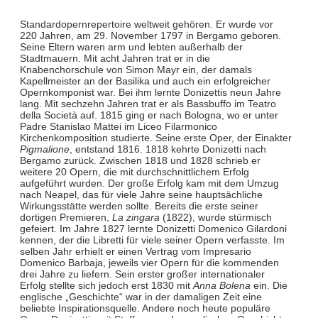
Standardopernrepertoire weltweit gehören. Er wurde vor
220 Jahren, am 29. November 1797 in Bergamo geboren.
Seine Eltern waren arm und lebten außerhalb der
Stadtmauern. Mit acht Jahren trat er in die
Knabenchorschule von Simon Mayr ein, der damals
Kapellmeister an der Basilika und auch ein erfolgreicher
Opernkomponist war. Bei ihm lernte Donizettis neun Jahre
lang. Mit sechzehn Jahren trat er als Bassbuffo im Teatro
della Società auf. 1815 ging er nach Bologna, wo er unter
Padre Stanislao Mattei im Liceo Filarmonico
Kirchenkomposition studierte. Seine erste Oper, der Einakter
Pigmalione
, entstand 1816. 1818 kehrte Donizetti nach
Bergamo zurück. Zwischen 1818 und 1828 schrieb er
weitere 20 Opern, die mit durchschnittlichem Erfolg
aufgeführt wurden. Der große Erfolg kam mit dem Umzug
nach Neapel, das für viele Jahre seine hauptsächliche
Wirkungsstätte werden sollte. Bereits die erste seiner
dortigen Premieren,
La zingara
(1822), wurde stürmisch
gefeiert. Im Jahre 1827 lernte Donizetti Domenico Gilardoni
kennen, der die Libretti für viele seiner Opern verfasste. Im
selben Jahr erhielt er einen Vertrag vom Impresario
Domenico Barbaja, jeweils vier Opern für die kommenden
drei Jahre zu liefern. Sein erster großer internationaler
Erfolg stellte sich jedoch erst 1830 mit
Anna Bolena
ein. Die
englische „Geschichte“ war in der damaligen Zeit eine
beliebte Inspirationsquelle. Andere noch heute populäre