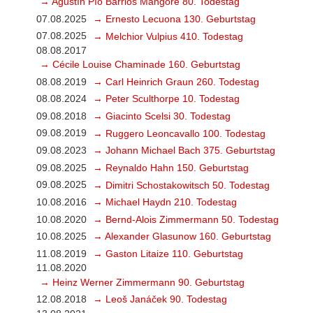
→ Agustín Pío Barrios Mangoré 80. Todestag
07.08.2025
→ Ernesto Lecuona 130. Geburtstag
07.08.2025
→ Melchior Vulpius 410. Todestag
08.08.2017
→ Cécile Louise Chaminade 160. Geburtstag
08.08.2019
→ Carl Heinrich Graun 260. Todestag
08.08.2024
→ Peter Sculthorpe 10. Todestag
09.08.2018
→ Giacinto Scelsi 30. Todestag
09.08.2019
→ Ruggero Leoncavallo 100. Todestag
09.08.2023
→ Johann Michael Bach 375. Geburtstag
09.08.2025
→ Reynaldo Hahn 150. Geburtstag
09.08.2025
→ Dimitri Schostakowitsch 50. Todestag
10.08.2016
→ Michael Haydn 210. Todestag
10.08.2020
→ Bernd-Alois Zimmermann 50. Todestag
10.08.2025
→ Alexander Glasunow 160. Geburtstag
11.08.2019
→ Gaston Litaize 110. Geburtstag
11.08.2020
→ Heinz Werner Zimmermann 90. Geburtstag
12.08.2018
→ Leoš Janáček 90. Todestag