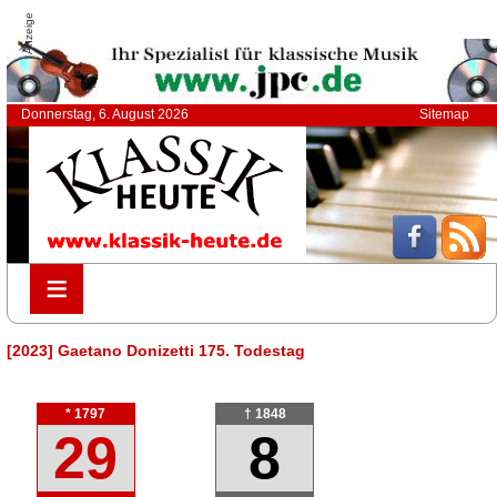
Anzeige
Donnerstag, 6. August 2026
Sitemap
≡
≡
[2023] Gaetano Donizetti 175. Todestag
* 1797
† 1848
29
8