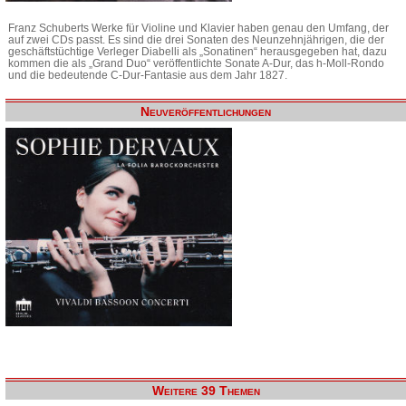
Franz Schuberts Werke für Violine und Klavier haben genau den Umfang, der
auf zwei CDs passt. Es sind die drei Sonaten des Neunzehnjährigen, die der
geschäftstüchtige Verleger Diabelli als „Sonatinen“ herausgegeben hat, dazu
kommen die als „Grand Duo“ veröffentlichte Sonate A-Dur, das h-Moll-Rondo
und die bedeutende C-Dur-Fantasie aus dem Jahr 1827.
Neuveröffentlichungen
Weitere 39 Themen