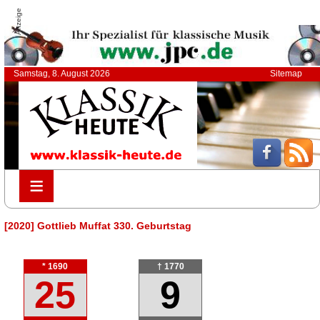
Anzeige
Samstag, 8. August 2026
Sitemap
≡
≡
[2020] Gottlieb Muffat 330. Geburtstag
* 1690
† 1770
25
9