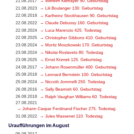
21.08.2017
→ Wilhelm Killmayer 90. Geburtstag
21.08.2023
→ Lili Boulanger 130. Geburtstag
22.08.2018
→ Karlheinz Stockhausen 90. Geburtstag
22.08.2022
→ Claude Debussy 160. Geburtstag
22.08.2024
→ Luca Marenzio 425. Todestag
22.08.2025
→ Christopher Gibbons 410. Geburtstag
23.08.2024
→ Moritz Moszkowski 170. Geburtstag
23.08.2024
→ Nikolai Roslavets 80. Todestag
23.08.2025
→ Ernst Krenek 125. Geburtstag
24.08.2017
→ Johann Rosenmüller 400. Geburtstag
25.08.2018
→ Leonard Bernstein 100. Geburtstag
25.08.2024
→ Niccolò Jommelli 250. Todestag
26.08.2016
→ Sally Beamish 60. Geburtstag
26.08.2018
→ Ralph Vaughan Williams 60. Todestag
27.08.2021
→ Johann Caspar Ferdinand Fischer 275. Todestag
31.08.2022
→ Jules Massenet 110. Todestag
Uraufführungen im August
06.08.2017