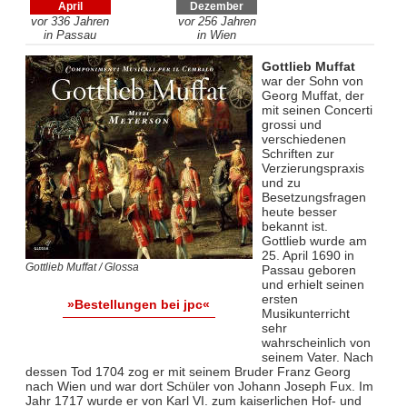
April
Dezember
vor 336 Jahren
vor 256 Jahren
in Passau
in Wien
Gottlieb Muffat
war der Sohn von
Georg Muffat, der
mit seinen Concerti
grossi und
verschiedenen
Schriften zur
Verzierungspraxis
und zu
Besetzungsfragen
heute besser
bekannt ist.
Gottlieb wurde am
25. April 1690 in
Gottlieb Muffat / Glossa
Passau geboren
und erhielt seinen
ersten
»Bestellungen bei jpc«
Musikunterricht
sehr
wahrscheinlich von
seinem Vater. Nach
dessen Tod 1704 zog er mit seinem Bruder Franz Georg
nach Wien und war dort Schüler von Johann Joseph Fux. Im
Jahr 1717 wurde er von Karl VI. zum kaiserlichen Hof- und