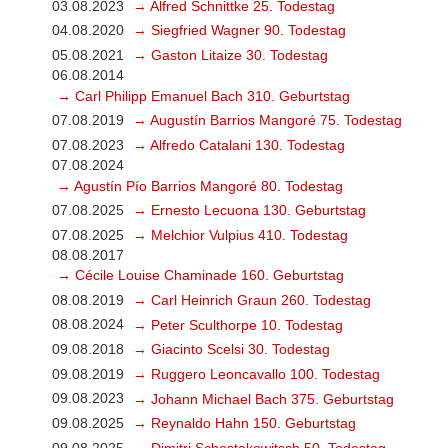
03.08.2023
→ Alfred Schnittke 25. Todestag
04.08.2020
→ Siegfried Wagner 90. Todestag
05.08.2021
→ Gaston Litaize 30. Todestag
06.08.2014
→ Carl Philipp Emanuel Bach 310. Geburtstag
07.08.2019
→ Augustín Barrios Mangoré 75. Todestag
07.08.2023
→ Alfredo Catalani 130. Todestag
07.08.2024
→ Agustín Pío Barrios Mangoré 80. Todestag
07.08.2025
→ Ernesto Lecuona 130. Geburtstag
07.08.2025
→ Melchior Vulpius 410. Todestag
08.08.2017
→ Cécile Louise Chaminade 160. Geburtstag
08.08.2019
→ Carl Heinrich Graun 260. Todestag
08.08.2024
→ Peter Sculthorpe 10. Todestag
09.08.2018
→ Giacinto Scelsi 30. Todestag
09.08.2019
→ Ruggero Leoncavallo 100. Todestag
09.08.2023
→ Johann Michael Bach 375. Geburtstag
09.08.2025
→ Reynaldo Hahn 150. Geburtstag
09.08.2025
→ Dimitri Schostakowitsch 50. Todestag