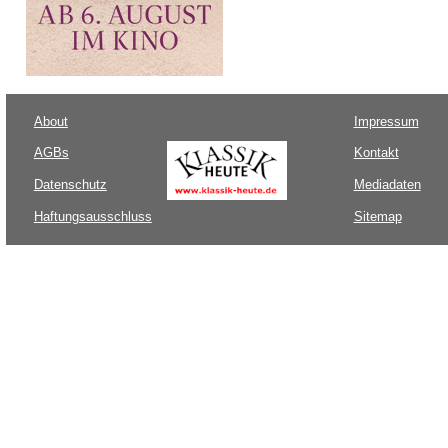
About
Impressum
AGBs
Kontakt
Datenschutz
Mediadaten
Haftungsausschluss
Sitemap