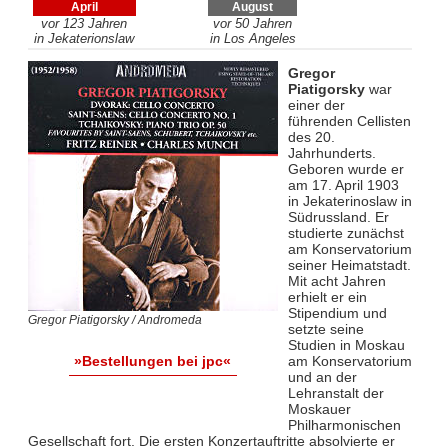
April
August
vor 123 Jahren
vor 50 Jahren
in Jekaterionslaw
in Los Angeles
Gregor
Piatigorsky
war
einer der
führenden Cellisten
des 20.
Jahrhunderts.
Geboren wurde er
am 17. April 1903
in Jekaterinoslaw in
Südrussland. Er
studierte zunächst
am Konservatorium
seiner Heimatstadt.
Mit acht Jahren
erhielt er ein
Stipendium und
Gregor Piatigorsky / Andromeda
setzte seine
Studien in Moskau
am Konservatorium
»Bestellungen bei jpc«
und an der
Lehranstalt der
Moskauer
Philharmonischen
Gesellschaft fort. Die ersten Konzertauftritte absolvierte er