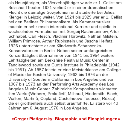
als Neunjähriger, als Vierzehnjähriger wurde er 1. Cellist am
Bolschoi Theater. 1921 verließ er in einer dramatischen
Flucht die damalige Sowjetunion und studierte bei Julius
Klengel in Leipzig weiter. Von 1924 bis 1929 war er 1. Cellist
bei den Berliner Philharmonikern. Als Kammermusiker
machte er sehr rasch international Karriere und spielte in
wechselnden Formationen mit Sergeij Rachmaninow, Artur
Schnabel, Carl Flesch, Vladimir Horowitz, Nathan Milstein,
William Primrose, Arthur Rubinstein und Jascha Heifetz.
1926 unterrichtete er am Klindworth-Scharwenka-
Konservatorium in Berlin. Neben seiner umfangreichen
Konzerttätigkeit übernahm er von 1941 bis 1954 weitere
Lehrtätigkeiten am Berkshire Festival Music Center in
Tanglewood sowie am Curtis Institute in Philadelphia (1942
bis 1951). Ab 1957 leitete er eine Meisterklasse am College
of Music der Boston University, 1962 bis 1976 an der
University of Southern California in Los Angeles und von
1967 bis 1973 an der Performing Arts Academy des Los
Angeles Music Center. Zahlreiche Komponisten widmeten
ihm Werke(Webern, Prokofieff, Milhaud, Hindemith, Bloch,
Walton, Martinů, Copland, Castelnuovo-Tedesco, Rózsa),
die er größtenteils auch selbst uraufführte. Er starb vor 40
Jahren am 6. August 1976 in Los Angeles.
»Gregor Piatigorsky: Biographie und Einspielungen«