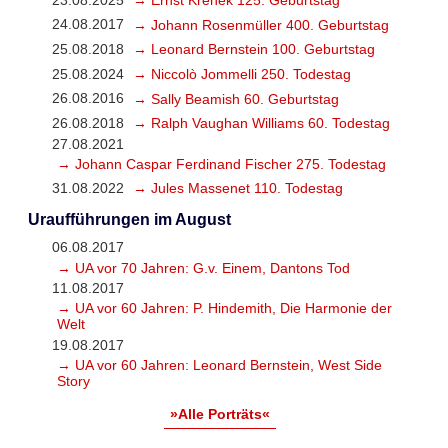
23.08.2025
→ Ernst Krenek 125. Geburtstag
24.08.2017
→ Johann Rosenmüller 400. Geburtstag
25.08.2018
→ Leonard Bernstein 100. Geburtstag
25.08.2024
→ Niccolò Jommelli 250. Todestag
26.08.2016
→ Sally Beamish 60. Geburtstag
26.08.2018
→ Ralph Vaughan Williams 60. Todestag
27.08.2021
→ Johann Caspar Ferdinand Fischer 275. Todestag
31.08.2022
→ Jules Massenet 110. Todestag
Uraufführungen im August
06.08.2017
→ UA vor 70 Jahren: G.v. Einem, Dantons Tod
11.08.2017
→ UA vor 60 Jahren: P. Hindemith, Die Harmonie der
Welt
19.08.2017
→ UA vor 60 Jahren: Leonard Bernstein, West Side
Story
»Alle Porträts«