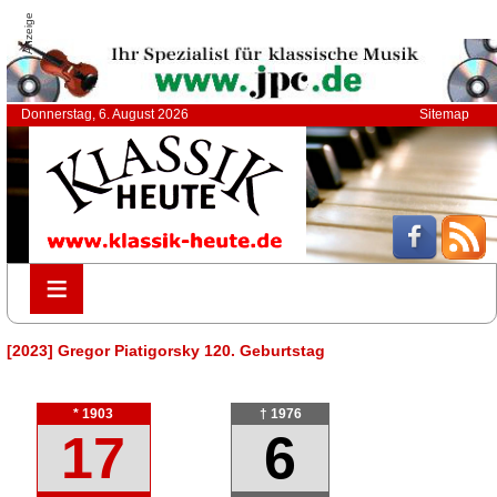
Anzeige
Donnerstag, 6. August 2026
Sitemap
≡
≡
[2023] Gregor Piatigorsky 120. Geburtstag
* 1903
† 1976
17
6