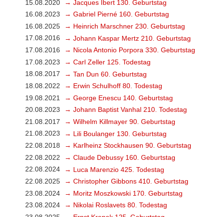
15.08.2020
→ Jacques Ibert 130. Geburtstag
16.08.2023
→ Gabriel Pierné 160. Geburtstag
16.08.2025
→ Heinrich Marschner 230. Geburtstag
17.08.2016
→ Johann Kaspar Mertz 210. Geburtstag
17.08.2016
→ Nicola Antonio Porpora 330. Geburtstag
17.08.2023
→ Carl Zeller 125. Todestag
18.08.2017
→ Tan Dun 60. Geburtstag
18.08.2022
→ Erwin Schulhoff 80. Todestag
19.08.2021
→ George Enescu 140. Geburtstag
20.08.2023
→ Johann Baptist Vanhal 210. Todestag
21.08.2017
→ Wilhelm Killmayer 90. Geburtstag
21.08.2023
→ Lili Boulanger 130. Geburtstag
22.08.2018
→ Karlheinz Stockhausen 90. Geburtstag
22.08.2022
→ Claude Debussy 160. Geburtstag
22.08.2024
→ Luca Marenzio 425. Todestag
22.08.2025
→ Christopher Gibbons 410. Geburtstag
23.08.2024
→ Moritz Moszkowski 170. Geburtstag
23.08.2024
→ Nikolai Roslavets 80. Todestag