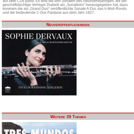
auf zwei CDs passt. Es sind die drei Sonaten des Neunzehnjährigen, die der
geschäftstüchtige Verleger Diabelli als „Sonatinen“ herausgegeben hat, dazu
kommen die als „Grand Duo“ veröffentlichte Sonate A-Dur, das h-Moll-Rondo
und die bedeutende C-Dur-Fantasie aus dem Jahr 1827.
Neuveröffentlichungen
Weitere 39 Themen