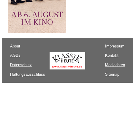
About
Impressum
AGBs
Kontakt
Datenschutz
Mediadaten
Haftungsausschluss
Sitemap