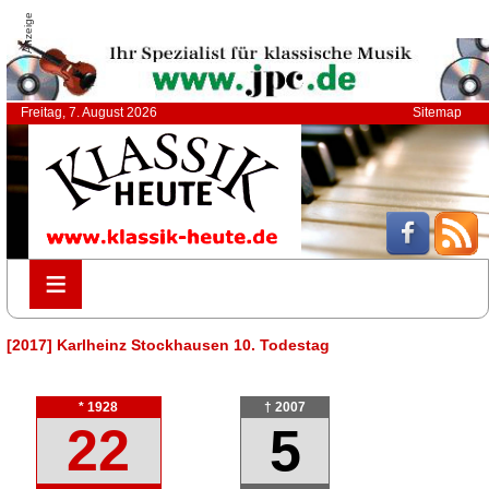
Anzeige
Freitag, 7. August 2026
Sitemap
≡
≡
[2017] Karlheinz Stockhausen 10. Todestag
* 1928
† 2007
22
5