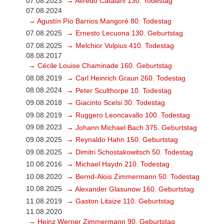
07.08.2023
→ Alfredo Catalani 130. Todestag
07.08.2024
→ Agustín Pío Barrios Mangoré 80. Todestag
07.08.2025
→ Ernesto Lecuona 130. Geburtstag
07.08.2025
→ Melchior Vulpius 410. Todestag
08.08.2017
→ Cécile Louise Chaminade 160. Geburtstag
08.08.2019
→ Carl Heinrich Graun 260. Todestag
08.08.2024
→ Peter Sculthorpe 10. Todestag
09.08.2018
→ Giacinto Scelsi 30. Todestag
09.08.2019
→ Ruggero Leoncavallo 100. Todestag
09.08.2023
→ Johann Michael Bach 375. Geburtstag
09.08.2025
→ Reynaldo Hahn 150. Geburtstag
09.08.2025
→ Dimitri Schostakowitsch 50. Todestag
10.08.2016
→ Michael Haydn 210. Todestag
10.08.2020
→ Bernd-Alois Zimmermann 50. Todestag
10.08.2025
→ Alexander Glasunow 160. Geburtstag
11.08.2019
→ Gaston Litaize 110. Geburtstag
11.08.2020
→ Heinz Werner Zimmermann 90. Geburtstag