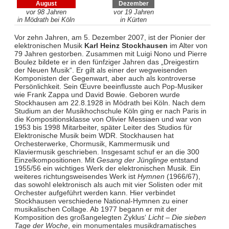
August
Dezember
vor 98 Jahren
vor 19 Jahren
in Mödrath bei Köln
in Kürten
Vor zehn Jahren, am 5. Dezember 2007, ist der Pionier der
elektronischen Musik
Karl Heinz Stockhausen
im Alter von
79 Jahren gestorben. Zusammen mit Luigi Nono und Pierre
Boulez bildete er in den fünfziger Jahren das „Dreigestirn
der Neuen Musik“. Er gilt als einer der wegweisenden
Komponisten der Gegenwart, aber auch als kontroverse
Persönlichkeit. Sein Œuvre beeinflusste auch Pop-Musiker
wie Frank Zappa und David Bowie. Geboren wurde
Stockhausen am 22.8.1928 in Mödrath bei Köln. Nach dem
Studium an der Musikhochschule Köln ging er nach Paris in
die Kompositionsklasse von Olivier Messiaen und war von
1953 bis 1998 Mitarbeiter, später Leiter des Studios für
Elektronische Musik beim WDR. Stockhausen hat
Orchesterwerke, Chormusik, Kammermusik und
Klaviermusik geschrieben. Insgesamt schuf er an die 300
Einzelkompositionen. Mit
Gesang der Jünglinge
entstand
1955/56 ein wichtiges Werk der elektronischen Musik. Ein
weiteres richtungsweisendes Werk ist
Hymnen
(1966/67),
das sowohl elektronisch als auch mit vier Solisten oder mit
Orchester aufgeführt werden kann. Hier verbindet
Stockhausen verschiedene National-Hymnen zu einer
musikalischen Collage. Ab 1977 begann er mit der
Komposition des großangelegten Zyklus‘
Licht – Die sieben
Tage der Woche
, ein monumentales musikdramatisches