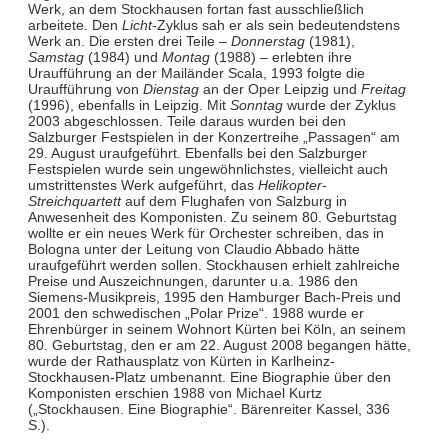
Werk, an dem Stockhausen fortan fast ausschließlich
arbeitete. Den
Licht
-Zyklus sah er als sein bedeutendstens
Werk an. Die ersten drei Teile –
Donnerstag
(1981),
Samstag
(1984) und
Montag
(1988) – erlebten ihre
Uraufführung an der Mailänder Scala, 1993 folgte die
Uraufführung von
Dienstag
an der Oper Leipzig und
Freitag
(1996), ebenfalls in Leipzig. Mit
Sonntag
wurde der Zyklus
2003 abgeschlossen. Teile daraus wurden bei den
Salzburger Festspielen in der Konzertreihe „Passagen“ am
29. August uraufgeführt. Ebenfalls bei den Salzburger
Festspielen wurde sein ungewöhnlichstes, vielleicht auch
umstrittenstes Werk aufgeführt, das
Helikopter-
Streichquartett
auf dem Flughafen von Salzburg in
Anwesenheit des Komponisten. Zu seinem 80. Geburtstag
wollte er ein neues Werk für Orchester schreiben, das in
Bologna unter der Leitung von Claudio Abbado hätte
uraufgeführt werden sollen. Stockhausen erhielt zahlreiche
Preise und Auszeichnungen, darunter u.a. 1986 den
Siemens-Musikpreis, 1995 den Hamburger Bach-Preis und
2001 den schwedischen „Polar Prize“. 1988 wurde er
Ehrenbürger in seinem Wohnort Kürten bei Köln, an seinem
80. Geburtstag, den er am 22. August 2008 begangen hätte,
wurde der Rathausplatz von Kürten in Karlheinz-
Stockhausen-Platz umbenannt. Eine Biographie über den
Komponisten erschien 1988 von Michael Kurtz
(„Stockhausen. Eine Biographie“. Bärenreiter Kassel, 336
S.).