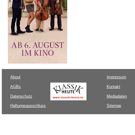
About
Impressum
AGBs
Kontakt
Datenschutz
Mediadaten
Haftungsausschluss
Sitemap