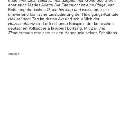
dritten Akt
Einst spielt ich mit Szepter, mit Krone und Stern
,
aber auch Maries Ariette
Die Eifersucht ist eine Plage
, van
Betts angeberisches
O, ich bin klug und weise
oder die
umwerfend komische Einstudierung der Huldigungs-Kantate
Heil sei dem Tag
im dritten Akt und schließlich der
Holzschuhtanz
sind erfrischende Beispiele der komischen
deutschen Volksoper à la Albert Lortzing. Mit
Zar und
Zimmermann
erreichte er den Höhepunkt seines Schaffens.
Anzeige