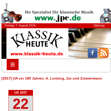
Anzeige
Freitag, 7. August 2026
Sitemap
≡
≡
[2017] UA vor 180 Jahren: A. Lortzing, Zar und Zimmermann
UA 1837
22