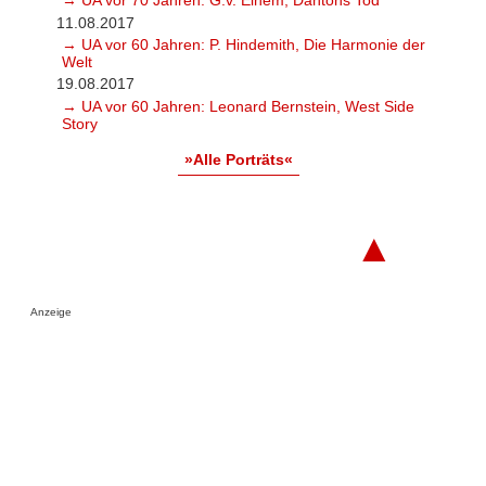
→ UA vor 70 Jahren: G.v. Einem, Dantons Tod
11.08.2017
→ UA vor 60 Jahren: P. Hindemith, Die Harmonie der
Welt
19.08.2017
→ UA vor 60 Jahren: Leonard Bernstein, West Side
Story
»Alle Porträts«
▲
Anzeige