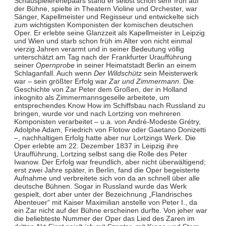
Schauspielerehepaars stand er selbst schon sehr früh auf
der Bühne, spielte in Theatern Violine und Orchester, war
Sänger, Kapellmeister und Regisseur und entwickelte sich
zum wichtigsten Komponisten der komischen deutschen
Oper. Er erlebte seine Glanzzeit als Kapellmeister in Leipzig
und Wien und starb schon früh im Alter von nicht einmal
vierzig Jahren verarmt und in seiner Bedeutung völlig
unterschätzt am Tag nach der Frankfurter Uraufführung
seiner
Opernprobe
in seiner Heimatstadt Berlin an einem
Schlaganfall. Auch wenn
Der Wildschütz
sein Meisterwerk
war – sein größter Erfolg war
Zar und Zimmermann
. Die
Geschichte von Zar Peter dem Großen, der in Holland
inkognito als Zimmermannsgeselle arbeitete, um
entsprechendes Know How im Schiffsbau nach Russland zu
bringen, wurde vor und nach Lortzing von mehreren
Komponisten verarbeitet – u.a. von André-Modeste Grétry,
Adolphe Adam, Friedrich von Flotow oder Gaetano Donizetti
–, nachhaltigen Erfolg hatte aber nur Lortzings Werk. Die
Oper erlebte am 22. Dezember 1837 in Leipzig ihre
Uraufführung, Lortzing selbst sang die Rolle des Peter
Iwanow. Der Erfolg war freundlich, aber nicht überwältigend;
erst zwei Jahre später, in Berlin, fand die Oper begeisterte
Aufnahme und verbreitete sich von da an schnell über alle
deutsche Bühnen. Sogar in Russland wurde das Werk
gespielt, dort aber unter der Bezeichnung „Flandrisches
Abenteuer“ mit Kaiser Maximilian anstelle von Peter I., da
ein Zar nicht auf der Bühne erscheinen durfte. Von jeher war
die beliebteste Nummer der Oper das Lied des Zaren im