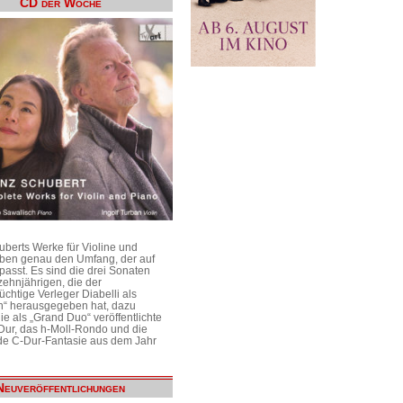
CD der Woche
uberts Werke für Violine und
aben genau den Umfang, der auf
passt. Es sind die drei Sonaten
ehnjährigen, die der
üchtige Verleger Diabelli als
n“ herausgegeben hat, dazu
e als „Grand Duo“ veröffentlichte
Dur, das h-Moll-Rondo und die
e C-Dur-Fantasie aus dem Jahr
Neuveröffentlichungen