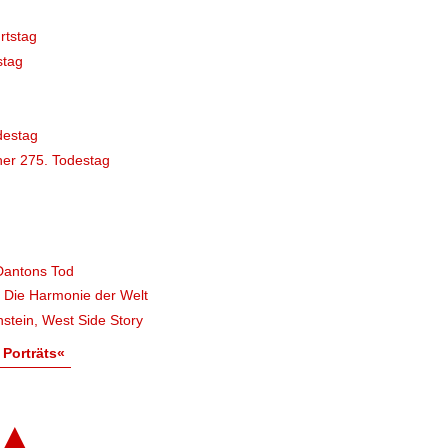
rtstag
stag
destag
er 275. Todestag
Dantons Tod
, Die Harmonie der Welt
stein, West Side Story
 Porträts«
▲