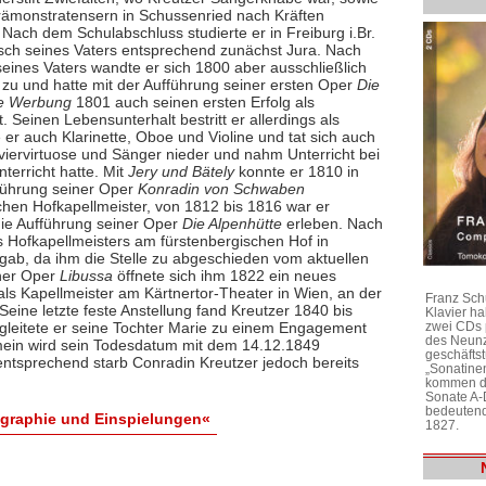
rämonstratensern in Schussenried nach Kräften
 Nach dem Schulabschluss studierte er in Freiburg i.Br.
h seines Vaters entsprechend zunächst Jura. Nach
eines Vaters wandte er sich 1800 aber ausschließlich
 zu und hatte mit der Aufführung seiner ersten Oper
Die
he Werbung
1801 auch seinen ersten Erfolg als
 Seinen Lebensunterhalt bestritt er allerdings als
 er auch Klarinette, Oboe und Violine und tat sich auch
laviervirtuose und Sänger nieder und nahm Unterricht bei
erricht hatte. Mit
Jery und Bätely
konnte er 1810 in
fführung seiner Oper
Konradin von Schwaben
hen Hofkapellmeister, von 1812 bis 1816 war er
 die Aufführung seiner Oper
Die Alpenhütte
erleben. Nach
s Hofkapellmeisters am fürstenbergischen Hof in
gab, da ihm die Stelle zu abgeschieden vom aktuellen
iner Oper
Libussa
öffnete sich ihm 1822 ein neues
als Kapellmeister am Kärtnertor-Theater in Wien, an der
Franz Sch
eine letzte feste Anstellung fand Kreutzer 1840 bis
Klavier h
zwei CDs 
begleitete er seine Tochter Marie zu einem Engagement
des Neunz
emein wird sein Todesdatum mit dem 14.12.1849
geschäftst
ntsprechend starb Conradin Kreutzer jedoch bereits
„Sonatine
kommen di
Sonate A-
bedeutend
ographie und Einspielungen«
1827.