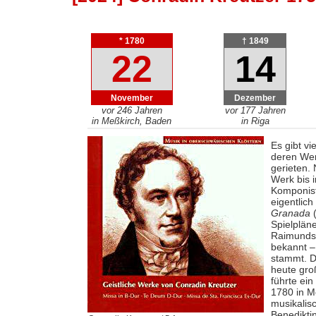
* 1780
† 1849
22
14
November
Dezember
vor 246 Jahren
vor 177 Jahren
in Meßkirch, Baden
in Riga
Es gibt v
deren Wer
gerieten. 
Werk bis 
Komponist
eigentlic
Granada
(
Spielplän
Raimunds
bekannt 
stammt. D
heute gro
führte ei
1780 in M
musikalis
Benedikti