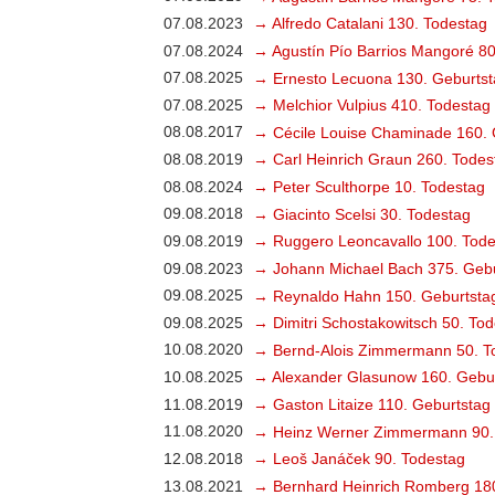
07.08.2023
→ Alfredo Catalani 130. Todestag
07.08.2024
→ Agustín Pío Barrios Mangoré 80
07.08.2025
→ Ernesto Lecuona 130. Geburtst
07.08.2025
→ Melchior Vulpius 410. Todestag
08.08.2017
→ Cécile Louise Chaminade 160. 
08.08.2019
→ Carl Heinrich Graun 260. Todes
08.08.2024
→ Peter Sculthorpe 10. Todestag
09.08.2018
→ Giacinto Scelsi 30. Todestag
09.08.2019
→ Ruggero Leoncavallo 100. Tode
09.08.2023
→ Johann Michael Bach 375. Gebu
09.08.2025
→ Reynaldo Hahn 150. Geburtsta
09.08.2025
→ Dimitri Schostakowitsch 50. To
10.08.2020
→ Bernd-Alois Zimmermann 50. T
10.08.2025
→ Alexander Glasunow 160. Gebu
11.08.2019
→ Gaston Litaize 110. Geburtstag
11.08.2020
→ Heinz Werner Zimmermann 90.
12.08.2018
→ Leoš Janáček 90. Todestag
13.08.2021
→ Bernhard Heinrich Romberg 18