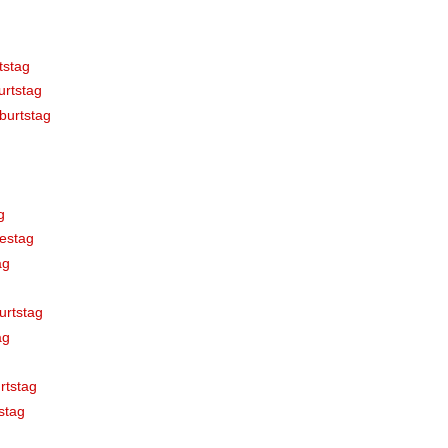
tstag
rtstag
burtstag
g
estag
ag
urtstag
ag
rtstag
stag