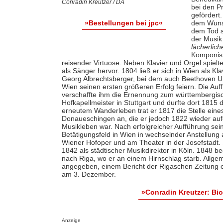
Conradin Kreutzer / DA
bei den P
gefördert.
dem Wunsc
»Bestellungen bei jpc«
dem Tod s
der Musik
lächerlic
Komponist.
reisender Virtuose. Neben Klavier und Orgel spielte
als Sänger hervor. 1804 ließ er sich in Wien als K
Georg Albrechtsberger, bei dem auch Beethoven Unt
Wien seinen ersten größeren Erfolg feiern. Die Au
verschaffte ihm die Ernennung zum württembergisc
Hofkapellmeister in Stuttgart und durfte dort 1815
erneutem Wanderleben trat er 1817 die Stelle eine
Donaueschingen an, die er jedoch 1822 wieder auf
Musikleben war. Nach erfolgreicher Aufführung se
Betätigungsfeld in Wien in wechselnder Anstellung 
Wiener Hofoper und am Theater in der Josefstadt. S
1842 als städtischer Musikdirektor in Köln. 1848 
nach Riga, wo er an einem Hirnschlag starb. Allg
angegeben, einem Bericht der Rigaschen Zeitung e
am 3. Dezember.
»Conradin Kreutzer: Bi
Anzeige