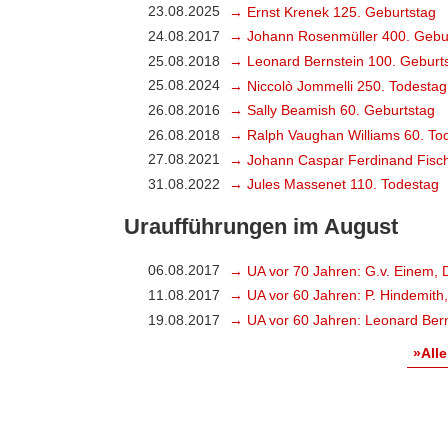
23.08.2025
→ Ernst Krenek 125. Geburtstag
24.08.2017
→ Johann Rosenmüller 400. Gebu
25.08.2018
→ Leonard Bernstein 100. Geburt
25.08.2024
→ Niccolò Jommelli 250. Todestag
26.08.2016
→ Sally Beamish 60. Geburtstag
26.08.2018
→ Ralph Vaughan Williams 60. To
27.08.2021
→ Johann Caspar Ferdinand Fisch
31.08.2022
→ Jules Massenet 110. Todestag
Uraufführungen im August
06.08.2017
→ UA vor 70 Jahren: G.v. Einem, 
11.08.2017
→ UA vor 60 Jahren: P. Hindemith
19.08.2017
→ UA vor 60 Jahren: Leonard Bern
»Alle