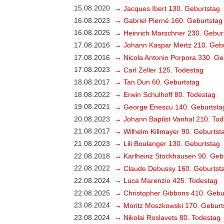
15.08.2020
→ Jacques Ibert 130. Geburtstag
16.08.2023
→ Gabriel Pierné 160. Geburtstag
16.08.2025
→ Heinrich Marschner 230. Gebur
17.08.2016
→ Johann Kaspar Mertz 210. Gebu
17.08.2016
→ Nicola Antonio Porpora 330. Ge
17.08.2023
→ Carl Zeller 125. Todestag
18.08.2017
→ Tan Dun 60. Geburtstag
18.08.2022
→ Erwin Schulhoff 80. Todestag
19.08.2021
→ George Enescu 140. Geburtsta
20.08.2023
→ Johann Baptist Vanhal 210. Tod
21.08.2017
→ Wilhelm Killmayer 90. Geburtst
21.08.2023
→ Lili Boulanger 130. Geburtstag
22.08.2018
→ Karlheinz Stockhausen 90. Geb
22.08.2022
→ Claude Debussy 160. Geburtst
22.08.2024
→ Luca Marenzio 425. Todestag
22.08.2025
→ Christopher Gibbons 410. Gebu
23.08.2024
→ Moritz Moszkowski 170. Geburt
23.08.2024
→ Nikolai Roslavets 80. Todestag