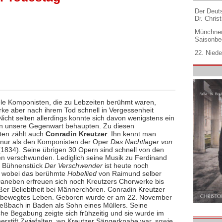
Der Deuts
Dr. Christ
Münchner
Saisonbe
22. Niede
iele Komponisten, die zu Lebzeiten berühmt waren,
ke aber nach ihrem Tod schnell in Vergessenheit
Nicht selten allerdings konnte sich davon wenigstens ein
in unsere Gegenwart behaupten. Zu diesen
en zählt auch
Conradin Kreutzer
. Ihn kennt man
h nur als den Komponisten der Oper
Das Nachtlager von
1834). Seine übrigen 30 Opern sind schnell von den
en verschwunden. Lediglich seine Musik zu Ferdinand
 Bühnenstück
Der Verschwender
ist heute noch
– wobei das berühmte
Hobellied
von Raimund selber
aneben erfreuen sich noch Kreutzers Chorwerke bis
ßer Beliebtheit bei Männerchören. Conradin Kreutzer
n bewegtes Leben. Geboren wurde er am 22. November
eßbach in Baden als Sohn eines Müllers. Seine
che Begabung zeigte sich frühzeitig und sie wurde im
nerstift Zwiefalten, wo Kreutzer Sängerknabe war, sowie