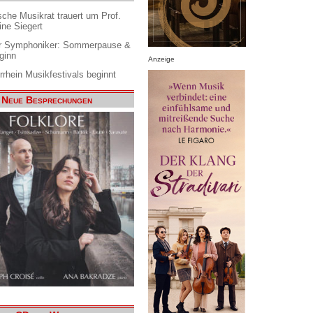
che Musikrat trauert um Prof.
ine Siegert
 Symphoniker: Sommerpause &
ginn
Anzeige
rrhein Musikfestivals beginnt
Neue Besprechungen