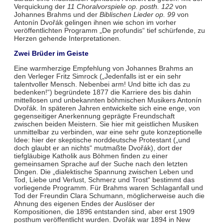
Verquickung der
11 Choralvorspiele op. posth. 122
von
Johannes Brahms und der
Biblischen Lieder op. 99
von
Antonín Dvořák gelingen ihnen wie schon im vorher
veröffentlichten Programm „De profundis“ tief schürfende, zu
Herzen gehende Interpretationen.
Zwei Brüder im Geiste
Eine warmherzige Empfehlung von Johannes Brahms an
den Verleger Fritz Simrock („Jedenfalls ist er ein sehr
talentvoller Mensch. Nebenbei arm! Und bitte ich das zu
bedenken!“) begründete 1877 die Karriere des bis dahin
mittellosen und unbekannten böhmischen Musikers Antonín
Dvořák. In späteren Jahren entwickelte sich eine enge, von
gegenseitiger Anerkennung geprägte Freundschaft
zwischen beiden Meistern. Sie hier mit geistlichen Musiken
unmittelbar zu verbinden, war eine sehr gute konzeptionelle
Idee: hier der skeptische norddeutsche Protestant („und
doch glaubt er an nichts“ mutmaßte Dvořák), dort der
tiefgläubige Katholik aus Böhmen finden zu einer
gemeinsamen Sprache auf der Suche nach den letzten
Dingen. Die „dialektische Spannung zwischen Leben und
Tod, Liebe und Verlust, Schmerz und Trost“ bestimmt das
vorliegende Programm. Für Brahms waren Schlaganfall und
Tod der Freundin Clara Schumann, möglicherweise auch die
Ahnung des eigenen Endes der Auslöser der
Kompositionen, die 1896 entstanden sind, aber erst 1909
posthum veröffentlicht wurden. Dvořák war 1894 in New