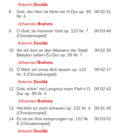
Antonín
Dvořák
8
Gott, der Herr ist Hirte mir H-Dur op. 99
00:02:41
Nr. 4
Johannes
Brahms
9
O Gott, du frommer Gott op. 122 Nr. 7
00:03:48
(Choralvorspiel)
Antonín
Dvořák
10
Als wir dort an den Wassern der Stadt
00:02:30
Babylon saßen Es-Dur op. 99 Nr. 7
Johannes
Brahms
11
O Welt, ich muss dich lassen op. 122
00:02:17
Nr. 3 (Choralvorspiel)
Antonín
Dvořák
12
Gott, erhör' mit Langmut mein Fleh'n D-
00:02:42
Dur op. 99 Nr. 6
Johannes
Brahms
13
Herzlich tut mich erfreuen op. 122 Nr. 4
00:01:36
(Choralvorspiel)
14
Es ist ein Ros entsprungen op. 122 Nr.
00:03:01
8 (Choralvorspiel)
Antonín
Dvořák