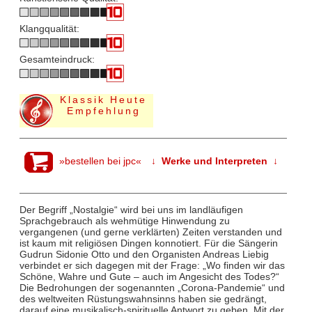
Klangqualität:
Gesamteindruck:
Klassik Heute
Empfehlung
»bestellen bei jpc«
↓ Werke und Interpreten ↓
Der Begriff „Nostalgie“ wird bei uns im landläufigen
Sprachgebrauch als wehmütige Hinwendung zu
vergangenen (und gerne verklärten) Zeiten verstanden und
ist kaum mit religiösen Dingen konnotiert. Für die Sängerin
Gudrun Sidonie Otto und den Organisten Andreas Liebig
verbindet er sich dagegen mit der Frage: „Wo finden wir das
Schöne, Wahre und Gute – auch im Angesicht des Todes?“
Die Bedrohungen der sogenannten „Corona-Pandemie“ und
des weltweiten Rüstungswahnsinns haben sie gedrängt,
darauf eine musikalisch-spirituelle Antwort zu geben. Mit der