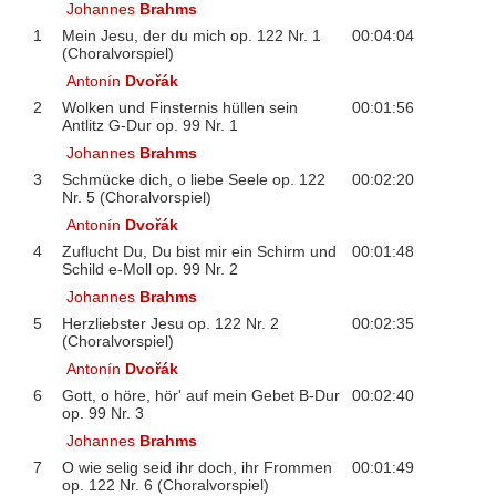
Johannes
Brahms
1
Mein Jesu, der du mich op. 122 Nr. 1
00:04:04
(Choralvorspiel)
Antonín
Dvořák
2
Wolken und Finsternis hüllen sein
00:01:56
Antlitz G-Dur op. 99 Nr. 1
Johannes
Brahms
3
Schmücke dich, o liebe Seele op. 122
00:02:20
Nr. 5 (Choralvorspiel)
Antonín
Dvořák
4
Zuflucht Du, Du bist mir ein Schirm und
00:01:48
Schild e-Moll op. 99 Nr. 2
Johannes
Brahms
5
Herzliebster Jesu op. 122 Nr. 2
00:02:35
(Choralvorspiel)
Antonín
Dvořák
6
Gott, o höre, hör' auf mein Gebet B-Dur
00:02:40
op. 99 Nr. 3
Johannes
Brahms
7
O wie selig seid ihr doch, ihr Frommen
00:01:49
op. 122 Nr. 6 (Choralvorspiel)