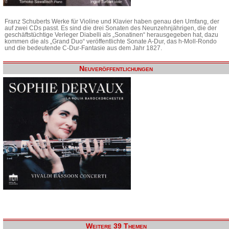
Franz Schuberts Werke für Violine und Klavier haben genau den Umfang, der
auf zwei CDs passt. Es sind die drei Sonaten des Neunzehnjährigen, die der
geschäftstüchtige Verleger Diabelli als „Sonatinen“ herausgegeben hat, dazu
kommen die als „Grand Duo“ veröffentlichte Sonate A-Dur, das h-Moll-Rondo
und die bedeutende C-Dur-Fantasie aus dem Jahr 1827.
Neuveröffentlichungen
Weitere 39 Themen