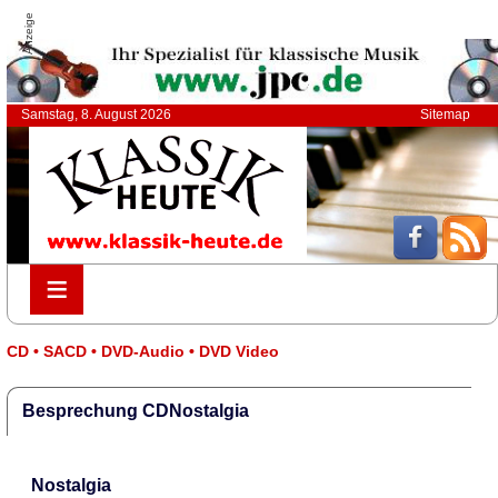
Anzeige
Samstag, 8. August 2026
Sitemap
≡
≡
CD • SACD • DVD-Audio • DVD Video
Besprechung CDNostalgia
Nostalgia