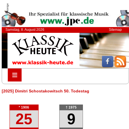
Anzeige
Samstag, 8. August 2026
Sitemap
≡
≡
[2025] Dimitri Schostakowitsch 50. Todestag
* 1906
† 1975
25
9