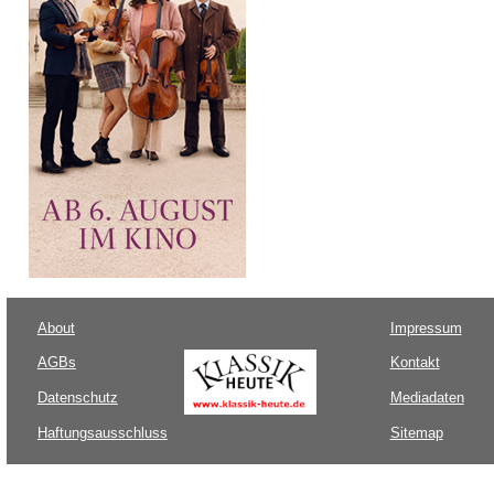
About
Impressum
AGBs
Kontakt
Datenschutz
Mediadaten
Haftungsausschluss
Sitemap