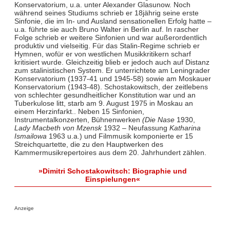
Konservatorium, u.a. unter Alexander Glasunow. Noch
während seines Studiums schrieb er 18jährig seine erste
Sinfonie, die im In- und Ausland sensationellen Erfolg hatte –
u.a. führte sie auch Bruno Walter in Berlin auf. In rascher
Folge schrieb er weitere Sinfonien und war außerordentlich
produktiv und vielseitig. Für das Stalin-Regime schrieb er
Hymnen, wofür er von westlichen Musikkritikern scharf
kritisiert wurde. Gleichzeitig blieb er jedoch auch auf Distanz
zum stalinistischen System. Er unterrichtete am Leningrader
Konservatorium (1937-41 und 1945-58) sowie am Moskauer
Konservatorium (1943-48). Schostakowitsch, der zeitlebens
von schlechter gesundheitlicher Konstitution war und an
Tuberkulose litt, starb am 9. August 1975 in Moskau an
einem Herzinfarkt.. Neben 15 Sinfonien,
Instrumentalkonzerten, Bühnenwerken
(Die Nase
1930,
Lady Macbeth von Mzensk
1932 – Neufassung
Katharina
Ismailowa
1963 u.a.) und Filmmusik komponierte er 15
Streichquartette, die zu den Hauptwerken des
Kammermusikrepertoires aus dem 20. Jahrhundert zählen.
»Dimitri Schostakowitsch: Biographie und
Einspielungen«
Anzeige