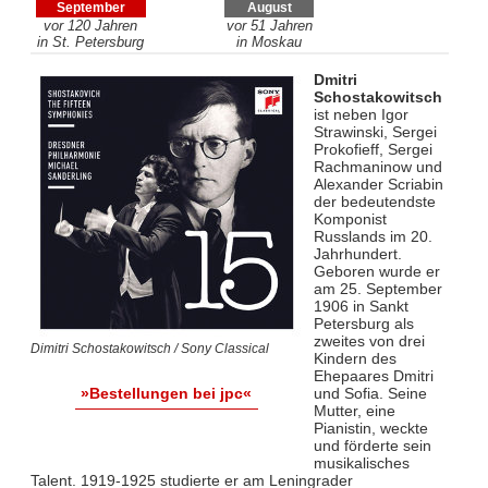
September
August
vor 120 Jahren
vor 51 Jahren
in St. Petersburg
in Moskau
Dmitri
Schostakowitsch
ist neben Igor
Strawinski, Sergei
Prokofieff, Sergei
Rachmaninow und
Alexander Scriabin
der bedeutendste
Komponist
Russlands im 20.
Jahrhundert.
Geboren wurde er
am 25. September
1906 in Sankt
Petersburg als
zweites von drei
Dimitri Schostakowitsch / Sony Classical
Kindern des
Ehepaares Dmitri
und Sofia. Seine
»Bestellungen bei jpc«
Mutter, eine
Pianistin, weckte
und förderte sein
musikalisches
Talent. 1919-1925 studierte er am Leningrader