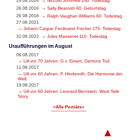
25.08.2024
→ Niccolò Jommelli 250. Todestag
26.08.2016
→ Sally Beamish 60. Geburtstag
26.08.2018
→ Ralph Vaughan Williams 60. Todestag
27.08.2021
→ Johann Caspar Ferdinand Fischer 275. Todestag
31.08.2022
→ Jules Massenet 110. Todestag
Uraufführungen im August
06.08.2017
→ UA vor 70 Jahren: G.v. Einem, Dantons Tod
11.08.2017
→ UA vor 60 Jahren: P. Hindemith, Die Harmonie der
Welt
19.08.2017
→ UA vor 60 Jahren: Leonard Bernstein, West Side
Story
»Alle Porträts«
▲