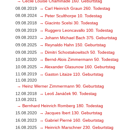
→ Cécile Louise Chaminade 160. Geburtstag
08.08.2019
→ Carl Heinrich Graun 260. Todestag
08.08.2024
→ Peter Sculthorpe 10. Todestag
09.08.2018
→ Giacinto Scelsi 30. Todestag
09.08.2019
→ Ruggero Leoncavallo 100. Todestag
09.08.2023
→ Johann Michael Bach 375. Geburtstag
09.08.2025
→ Reynaldo Hahn 150. Geburtstag
09.08.2025
→ Dimitri Schostakowitsch 50. Todestag
10.08.2020
→ Bernd-Alois Zimmermann 50. Todestag
10.08.2025
→ Alexander Glasunow 160. Geburtstag
11.08.2019
→ Gaston Litaize 110. Geburtstag
11.08.2020
→ Heinz Werner Zimmermann 90. Geburtstag
12.08.2018
→ Leoš Janáček 90. Todestag
13.08.2021
→ Bernhard Heinrich Romberg 180. Todestag
15.08.2020
→ Jacques Ibert 130. Geburtstag
16.08.2023
→ Gabriel Pierné 160. Geburtstag
16.08.2025
→ Heinrich Marschner 230. Geburtstag