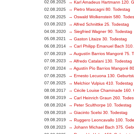
02.08.2025
→ Karl Amadeus Hartmann 120. G
02.08.2025
→ Pietro Mascagni 80. Todestag
02.08.2025
→ Oswald Wolkenstein 580. Todes
03.08.2023
→ Alfred Schnittke 25. Todestag
04.08.2020
→ Siegfried Wagner 90. Todestag
05.08.2021
→ Gaston Litaize 30. Todestag
06.08.2014
→ Carl Philipp Emanuel Bach 310.
07.08.2019
→ Augustín Barrios Mangoré 75. 
07.08.2023
→ Alfredo Catalani 130. Todestag
07.08.2024
→ Agustín Pío Barrios Mangoré 80
07.08.2025
→ Ernesto Lecuona 130. Geburtst
07.08.2025
→ Melchior Vulpius 410. Todestag
08.08.2017
→ Cécile Louise Chaminade 160. 
08.08.2019
→ Carl Heinrich Graun 260. Todes
08.08.2024
→ Peter Sculthorpe 10. Todestag
09.08.2018
→ Giacinto Scelsi 30. Todestag
09.08.2019
→ Ruggero Leoncavallo 100. Tode
09.08.2023
→ Johann Michael Bach 375. Gebu