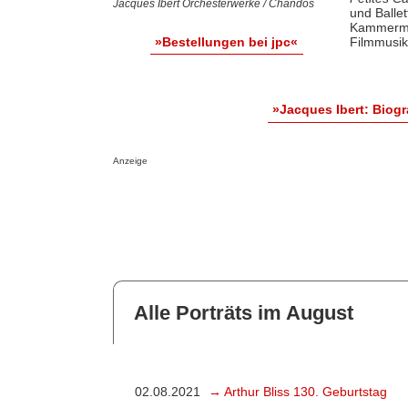
Jacques Ibert Orchesterwerke / Chandos
und Balle
Kammermu
Filmmusik
»Bestellungen bei jpc«
»Jacques Ibert: Biog
Anzeige
Alle Porträts im August
02.08.2021
→ Arthur Bliss 130. Geburtstag