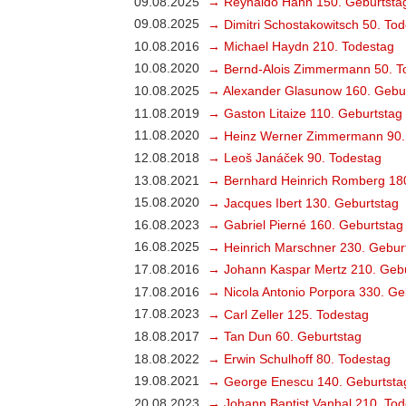
09.08.2025
→ Reynaldo Hahn 150. Geburtsta
09.08.2025
→ Dimitri Schostakowitsch 50. To
10.08.2016
→ Michael Haydn 210. Todestag
10.08.2020
→ Bernd-Alois Zimmermann 50. T
10.08.2025
→ Alexander Glasunow 160. Gebu
11.08.2019
→ Gaston Litaize 110. Geburtstag
11.08.2020
→ Heinz Werner Zimmermann 90.
12.08.2018
→ Leoš Janáček 90. Todestag
13.08.2021
→ Bernhard Heinrich Romberg 18
15.08.2020
→ Jacques Ibert 130. Geburtstag
16.08.2023
→ Gabriel Pierné 160. Geburtstag
16.08.2025
→ Heinrich Marschner 230. Gebur
17.08.2016
→ Johann Kaspar Mertz 210. Gebu
17.08.2016
→ Nicola Antonio Porpora 330. Ge
17.08.2023
→ Carl Zeller 125. Todestag
18.08.2017
→ Tan Dun 60. Geburtstag
18.08.2022
→ Erwin Schulhoff 80. Todestag
19.08.2021
→ George Enescu 140. Geburtsta
20.08.2023
→ Johann Baptist Vanhal 210. Tod