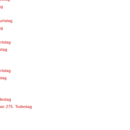
ag
urtstag
ag
rtstag
stag
rtstag
stag
destag
er 275. Todestag