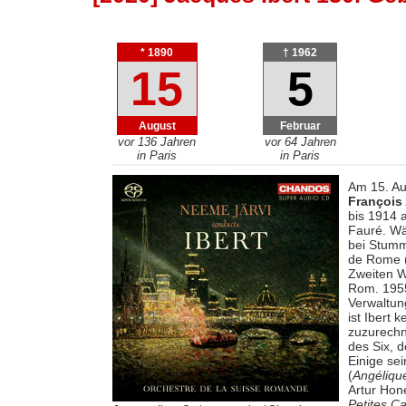
* 1890
† 1962
15
5
August
Februar
vor 136 Jahren
vor 64 Jahren
in Paris
in Paris
Am 15. Au
François 
bis 1914 
Fauré. Wä
bei Stumm
de Rome (
Zweiten W
Rom. 1955
Verwaltun
ist Ibert 
zuzurechn
des Six, 
Einige se
(
Angéliqu
Artur Hon
Petites Ca