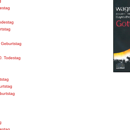
g
destag
odestag
rtstag
 Geburtstag
0. Todestag
tstag
rtstag
burtstag
g
estag