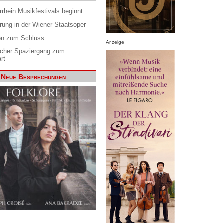
rrhein Musikfestivals beginnt
rung in der Wiener Staatsoper
en zum Schluss
Anzeige
scher Spaziergang zum
rt
Neue Besprechungen