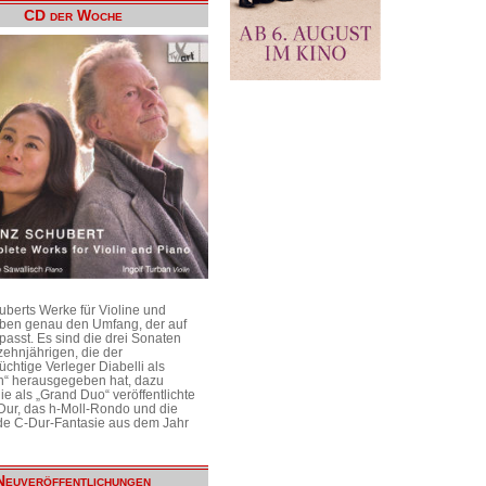
CD der Woche
uberts Werke für Violine und
aben genau den Umfang, der auf
passt. Es sind die drei Sonaten
ehnjährigen, die der
üchtige Verleger Diabelli als
n“ herausgegeben hat, dazu
e als „Grand Duo“ veröffentlichte
Dur, das h-Moll-Rondo und die
e C-Dur-Fantasie aus dem Jahr
Neuveröffentlichungen