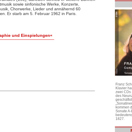
ttmusik sowie sinfonische Werke, Konzerte,
sik, Chorwerke, Lieder und annähernd 60
en. Er starb am 5. Februar 1962 in Paris.
raphie und Einspielungen«
Franz Sch
Klavier h
zwei CDs 
des Neunz
geschäftst
„Sonatine
kommen di
Sonate A-
bedeutend
1827.