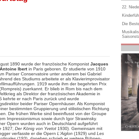
22. Niede
Kinderfüh
Die Best
Musikali
Saisonsta
gust 1890 wurde der französische Komponist
Jacques
Antoine Ibert
in Paris geboren. Er studierte von 1910
am Pariser Conservatoire unter anderem bei Gabriel
hrend des Studiums arbeitete er als Klavierimprovisator
filmaufführungen. 1919 wurde ihm der begehrten Prix
Rompreis) zuerkannt. Er blieb in Rom bis nach dem
eltkrieg als Direktor der französischen Akademie in
 kehrte er nach Paris zurück und wurde
gsdirektor beider Pariser Opernhäuser. Als Komponist
keiner bestimmten Gruppierung und stilistischen Richtung
en. Die frühen Werke sind beeinflusst von der Groupe
dem Impressionismus sowie durch Igor Strawinsky.
iner Opern wurden auch in Deutschland aufgeführt
e
1927;
Der König von Yvetot
1930). Gemeinsam mit
egger verfasste er die Opern
L'Aiglon
(1929) und
Les
rdinales
(193), daneben schrieb er weitere Bühnen-