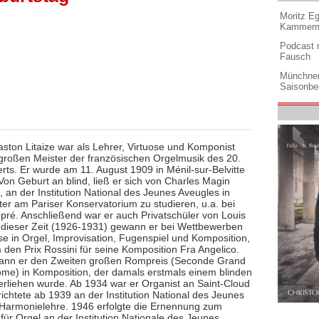
Moritz Eg
Kammermu
Podcast m
Fausch
Münchner
Saisonbe
ston Litaize war als Lehrer, Virtuose und Komponist
 großen Meister der französischen Orgelmusik des 20.
rts. Er wurde am 11. August 1909 in Ménil-sur-Belvitte
Von Geburt an blind, ließ er sich von Charles Magin
 an der Institution National des Jeunes Aveugles in
ter am Pariser Konservatorium zu studieren, u.a. bei
pré. Anschließend war er auch Privatschüler von Louis
n dieser Zeit (1926-1931) gewann er bei Wettbewerben
se in Orgel, Improvisation, Fugenspiel und Komposition,
den Prix Rossini für seine Komposition Fra Angelico.
ann er den Zweiten großen Rompreis (Seconde Grand
ome) in Komposition, der damals erstmals einem blinden
erliehen wurde. Ab 1934 war er Organist an Saint-Cloud
ichtete ab 1939 an der Institution National des Jeunes
Harmonielehre. 1946 erfolgte die Ernennung zum
für Orgel an der Institution Nationale des Jeunes