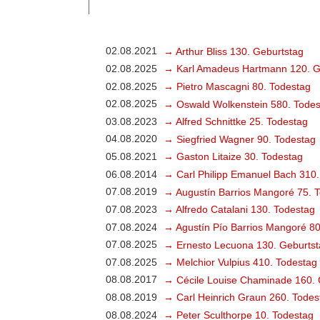
02.08.2021
→ Arthur Bliss 130. Geburtstag
02.08.2025
→ Karl Amadeus Hartmann 120. G
02.08.2025
→ Pietro Mascagni 80. Todestag
02.08.2025
→ Oswald Wolkenstein 580. Todes
03.08.2023
→ Alfred Schnittke 25. Todestag
04.08.2020
→ Siegfried Wagner 90. Todestag
05.08.2021
→ Gaston Litaize 30. Todestag
06.08.2014
→ Carl Philipp Emanuel Bach 310.
07.08.2019
→ Augustín Barrios Mangoré 75. 
07.08.2023
→ Alfredo Catalani 130. Todestag
07.08.2024
→ Agustín Pío Barrios Mangoré 80
07.08.2025
→ Ernesto Lecuona 130. Geburtst
07.08.2025
→ Melchior Vulpius 410. Todestag
08.08.2017
→ Cécile Louise Chaminade 160. 
08.08.2019
→ Carl Heinrich Graun 260. Todes
08.08.2024
→ Peter Sculthorpe 10. Todestag