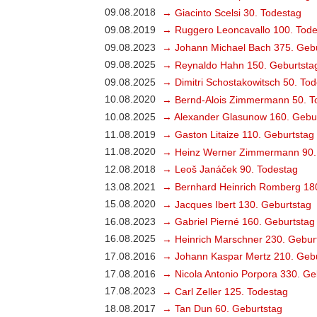
09.08.2018
→ Giacinto Scelsi 30. Todestag
09.08.2019
→ Ruggero Leoncavallo 100. Tode
09.08.2023
→ Johann Michael Bach 375. Gebu
09.08.2025
→ Reynaldo Hahn 150. Geburtsta
09.08.2025
→ Dimitri Schostakowitsch 50. To
10.08.2020
→ Bernd-Alois Zimmermann 50. T
10.08.2025
→ Alexander Glasunow 160. Gebu
11.08.2019
→ Gaston Litaize 110. Geburtstag
11.08.2020
→ Heinz Werner Zimmermann 90.
12.08.2018
→ Leoš Janáček 90. Todestag
13.08.2021
→ Bernhard Heinrich Romberg 18
15.08.2020
→ Jacques Ibert 130. Geburtstag
16.08.2023
→ Gabriel Pierné 160. Geburtstag
16.08.2025
→ Heinrich Marschner 230. Gebur
17.08.2016
→ Johann Kaspar Mertz 210. Gebu
17.08.2016
→ Nicola Antonio Porpora 330. Ge
17.08.2023
→ Carl Zeller 125. Todestag
18.08.2017
→ Tan Dun 60. Geburtstag