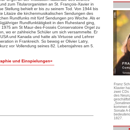
und zum Titularorganisten an St. François-Xavier in
se Stellung behielt er bis zu seinem Tod. Von 1944 bis
ete Litaize die kirchenmusikalischen Sendungen des
chen Rundfunks mit fünf Sendungen pro Woche. Als er
ßigjähriger Rundfunktätigkeit in den Ruhestand ging,
 1975 am St Maur-des-Fossés Conservatoire Orgel zu
ten, wo er zahlreiche Schüler um sich versammelte. Er
 USA und Kanada und hatte als Virtuose und Lehrer
ration in Frankreich. So bewog er Olivier Latry,
 kurz vor Vollendung seines 82. Lebensjahres am 5.
graphie und Einspielungen«
Franz Sch
Klavier h
zwei CDs 
des Neunz
geschäftst
„Sonatine
kommen di
Sonate A-
bedeutend
1827.