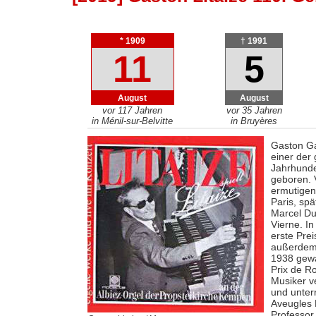
* 1909
† 1991
11
5
August
August
vor 117 Jahren
vor 35 Jahren
in Ménil-sur-Belvitte
in Bruyères
Gaston Ga
einer der
Jahrhunde
geboren. 
ermutigen,
Paris, spä
Marcel Du
Vierne. I
erste Prei
außerdem 
1938 gew
Prix de R
Musiker v
und unterr
Aveugles 
Professor 