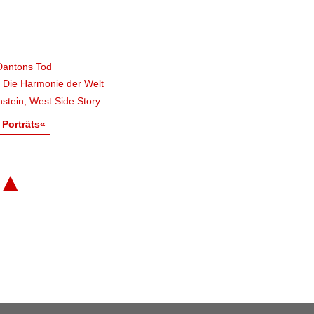
Dantons Tod
, Die Harmonie der Welt
stein, West Side Story
 Porträts«
▲