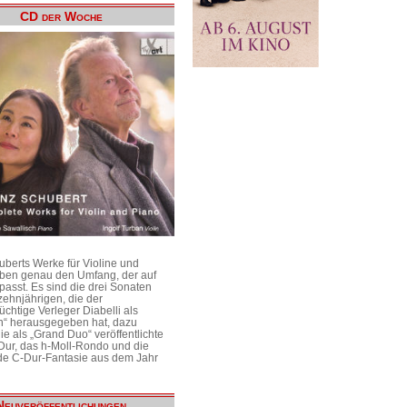
CD der Woche
uberts Werke für Violine und
aben genau den Umfang, der auf
passt. Es sind die drei Sonaten
ehnjährigen, die der
üchtige Verleger Diabelli als
n“ herausgegeben hat, dazu
e als „Grand Duo“ veröffentlichte
Dur, das h-Moll-Rondo und die
e C-Dur-Fantasie aus dem Jahr
Neuveröffentlichungen