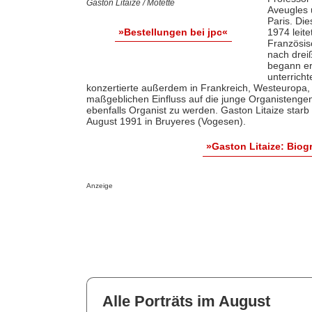
Gaston Litaize / Motette
Aveugles 
Paris. Die
1974 leit
»Bestellungen bei jpc«
Französis
nach drei
begann er
unterrich
konzertierte außerdem in Frankreich, Westeuropa,
maßgeblichen Einfluss auf die junge Organistengene
ebenfalls Organist zu werden. Gaston Litaize starb
August 1991 in Bruyeres (Vogesen).
»Gaston Litaize: Bio
Anzeige
Alle Porträts im August