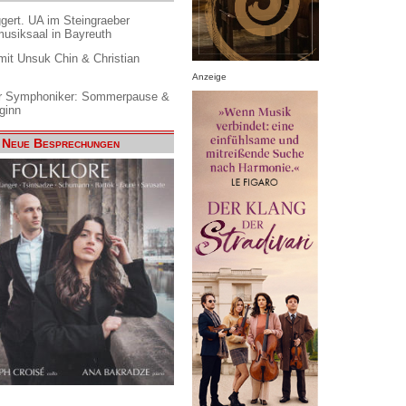
gert. UA im Steingraeber
siksaal in Bayreuth
it Unsuk Chin & Christian
Anzeige
 Symphoniker: Sommerpause &
ginn
Neue Besprechungen