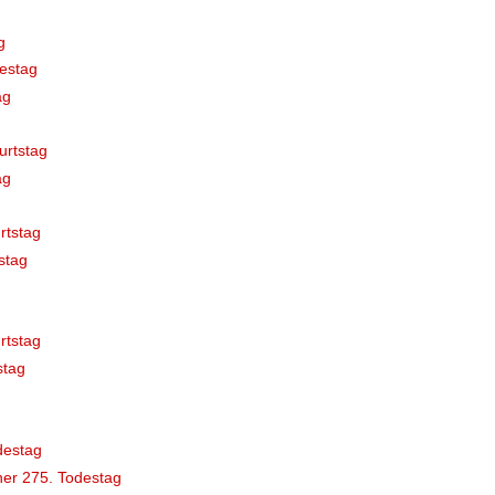
g
estag
ag
urtstag
ag
rtstag
stag
rtstag
stag
destag
er 275. Todestag