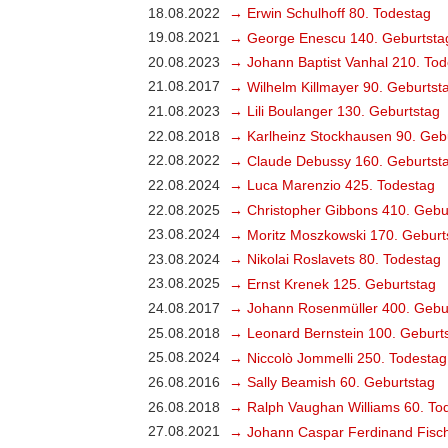
18.08.2022
→ Erwin Schulhoff 80. Todestag
19.08.2021
→ George Enescu 140. Geburtsta
20.08.2023
→ Johann Baptist Vanhal 210. Tod
21.08.2017
→ Wilhelm Killmayer 90. Geburtst
21.08.2023
→ Lili Boulanger 130. Geburtstag
22.08.2018
→ Karlheinz Stockhausen 90. Geb
22.08.2022
→ Claude Debussy 160. Geburtst
22.08.2024
→ Luca Marenzio 425. Todestag
22.08.2025
→ Christopher Gibbons 410. Gebu
23.08.2024
→ Moritz Moszkowski 170. Geburt
23.08.2024
→ Nikolai Roslavets 80. Todestag
23.08.2025
→ Ernst Krenek 125. Geburtstag
24.08.2017
→ Johann Rosenmüller 400. Gebu
25.08.2018
→ Leonard Bernstein 100. Geburt
25.08.2024
→ Niccolò Jommelli 250. Todestag
26.08.2016
→ Sally Beamish 60. Geburtstag
26.08.2018
→ Ralph Vaughan Williams 60. To
27.08.2021
→ Johann Caspar Ferdinand Fisch