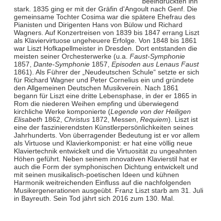
beeindruckten ihn
stark. 1835 ging er mit der Gräfin d'Angoult nach Genf. Die
gemeinsame Tochter Cosima war die spätere Ehefrau des
Pianisten und Dirigenten Hans von Bülow und Richard
Wagners. Auf Konzertreisen von 1839 bis 1847 errang Liszt
als Klaviervirtuose ungeheuere Erfolge. Von 1848 bis 1861
war Liszt Hofkapellmeister in Dresden. Dort entstanden die
meisten seiner Orchesterwerke (u.a.
Faust-Symphonie
1857,
Dante-Symphonie
1857,
Episoden aus Lenaus Faust
1861). Als Führer der „Neudeutschen Schule“ setzte er sich
für Richard Wagner und Peter Cornelius ein und gründete
den Allgemeinen Deutschen Musikverein. Nach 1861
begann für Liszt eine dritte Lebensphase, in der er 1865 in
Rom die niederen Weihen empfing und überwiegend
kirchliche Werke komponierte (
Legende von der Heiligen
Elisabeth
1862,
Christus
1872, Messen,
Requiem
). Liszt ist
eine der faszinierendsten Künstlerpersönlichkeiten seines
Jahrhunderts. Von überragender Bedeutung ist er vor allem
als Virtuose und Klavierkomponist: er hat eine völlig neue
Klaviertechnik entwickelt und die Virtuosität zu ungeahnten
Höhen geführt. Neben seinem innovativen Klavierstil hat er
auch die Form der symphonischen Dichtung entwickelt und
mit seinen musikalisch-poetischen Ideen und kühnen
Harmonik weitreichenden Einfluss auf die nachfolgenden
Musikergenerationen ausgeübt. Franz Liszt starb am 31. Juli
in Bayreuth. Sein Tod jährt sich 2016 zum 130. Mal.