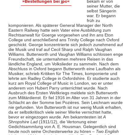
bekam er von
»Bestellungen bei jpc«
seiner Mutter, die
selbst Sängerin
war. Er begann
früh zu
komponieren. Als späterer General Manager der North
Eastern Railway hatte sein Vater eine Ausbildung zum
Rechtsanwalt für Goerge vorgesehen und ihn ans Eton
College und anschließend ans Trinity College nach Oxford
geschickt. George konzentrierte sich jedoch zunehmend auf
die Musik und traf auf Cecil Sharp und Ralph Vaughan
Williams. Butterworth und Vaughan Williams schlossen enge
Freundschaft, sie unternahmen mehrere Reisen in das
ländliche England, um Volkslieder zu sammeln. Nach dem
Abschluss in Oxford begann Butterworth eine Laufbahn als
Musiker, schrieb Kritiken für The Times, komponierte und
lehrte am Radley College in Oxfordshire. Er studierte auch
kurz am Royal College of Music in London, wo er unter
anderem von Hubert Parry unterrichtet wurde. Nach
Ausbruch des Ersten Weltkriegs meldete sich Butterworth
zum Militärdienst. Er fiel 1916 im Alter von 31 Jahren in der
Schlacht an der Somme bei Pozières. Sein Leichnam wurde
nie gefunden. Von Butterworth ist nur wenig Musik erhalten,
da er selbstkritisch viele seiner Werke vernichtet hatte,
bevor er eingezogen wurde. Am bekanntesten ist
A
Shropshire Lad
(1911/12), die Vertonung einer
Gedichtsammlung von A. E. Housman. Gelegentlich sind
heute noch seine Orchesterwerke zu hören –
Two English