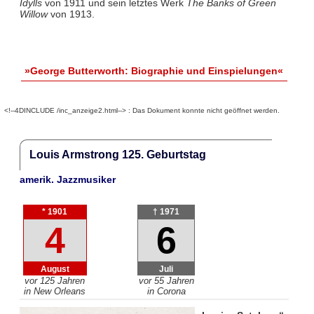
Idylls
von 1911 und sein letztes Werk
The Banks of Green
Willow
von 1913.
»George Butterworth: Biographie und Einspielungen«
<!--4DINCLUDE /inc_anzeige2.html--> : Das Dokument konnte nicht geöffnet werden.
Louis Armstrong 125. Geburtstag
amerik. Jazzmusiker
* 1901
† 1971
4
6
August
Juli
vor 125 Jahren
vor 55 Jahren
in New Orleans
in Corona