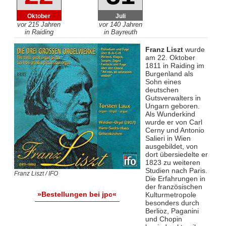
Oktober
Juli
vor 215 Jahren
vor 140 Jahren
in Raiding
in Bayreuth
Franz Liszt
wurde
am 22. Oktober
1811 in Raiding im
Burgenland als
Sohn eines
deutschen
Gutsverwalters in
Ungarn geboren.
Als Wunderkind
wurde er von Carl
Cerny und Antonio
Salieri in Wien
ausgebildet, von
dort übersiedelte er
1823 zu weiteren
Studien nach Paris.
Franz Liszt / IFO
Die Erfahrungen in
der französischen
»Bestellungen bei jpc«
Kulturmetropole
besonders durch
Berlioz, Paganini
und Chopin