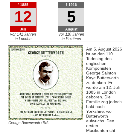
* 1885
† 1916
12
5
Juli
August
vor 141 Jahren
vor 110 Jahren
in London
in Pozières
Am 5. August 2026
ist an den 110.
Todestag des
englischen
Komponisten
George Sainton
Kaye Butterworth
zu denken. Er
wurde am 12. Juli
1885 in London
geboren. Die
Familie zog jedoch
bald nach
Yorkshire, wo
Butterworth
aufwuchs. Den
George Butterworth / BIS
ersten
Musikunterricht