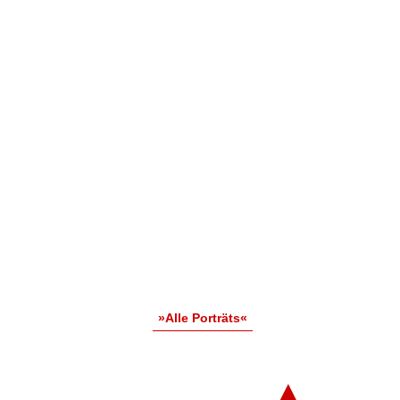
»Alle Porträts«
▲