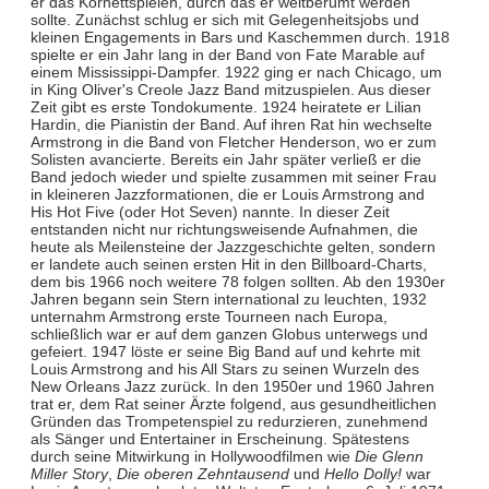
er das Kornettspielen, durch das er weltberümt werden
sollte. Zunächst schlug er sich mit Gelegenheitsjobs und
kleinen Engagements in Bars und Kaschemmen durch. 1918
spielte er ein Jahr lang in der Band von Fate Marable auf
einem Mississippi-Dampfer. 1922 ging er nach Chicago, um
in King Oliver's Creole Jazz Band mitzuspielen. Aus dieser
Zeit gibt es erste Tondokumente. 1924 heiratete er Lilian
Hardin, die Pianistin der Band. Auf ihren Rat hin wechselte
Armstrong in die Band von Fletcher Henderson, wo er zum
Solisten avancierte. Bereits ein Jahr später verließ er die
Band jedoch wieder und spielte zusammen mit seiner Frau
in kleineren Jazzformationen, die er Louis Armstrong and
His Hot Five (oder Hot Seven) nannte. In dieser Zeit
entstanden nicht nur richtungsweisende Aufnahmen, die
heute als Meilensteine der Jazzgeschichte gelten, sondern
er landete auch seinen ersten Hit in den Billboard-Charts,
dem bis 1966 noch weitere 78 folgen sollten. Ab den 1930er
Jahren begann sein Stern international zu leuchten, 1932
unternahm Armstrong erste Tourneen nach Europa,
schließlich war er auf dem ganzen Globus unterwegs und
gefeiert. 1947 löste er seine Big Band auf und kehrte mit
Louis Armstrong and his All Stars zu seinen Wurzeln des
New Orleans Jazz zurück. In den 1950er und 1960 Jahren
trat er, dem Rat seiner Ärzte folgend, aus gesundheitlichen
Gründen das Trompetenspiel zu redurzieren, zunehmend
als Sänger und Entertainer in Erscheinung. Spätestens
durch seine Mitwirkung in Hollywoodfilmen wie
Die Glenn
Miller Story
,
Die oberen Zehntausend
und
Hello Dolly!
war