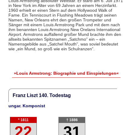
Louis Armstrong absoluter Weltstar. Er starb am 6. Juli 1971
in New York im Alter von 69 Jahren an einem Herzinfarkt.
1960 erhielt er einen Stern auf dem Hollywood Walk of
Fame. Ein Tenniscourt in Flushing Meadows trägt seinen
Namen, New Orleans ehrt den großen Trompeter und
Sänger mit einem Louis Armstrong Park und mit dem nach
ihm benannten Louis Armstrong New Orelans International
Airport. Armstrons auffallend großer Mund brachte ihm den
allseits bekannten Spitznamen „Satchmo“ ein – ein
Namensgebilde aus „Satchel Mouth“, was soviel bedeutet
wie „ein Mund, so groß wie ein Schulranzen“.
»Louis Armstrong: Biographie und Einspielungen«
Franz Liszt 140. Todestag
ungar. Komponist
* 1811
† 1886
22
31