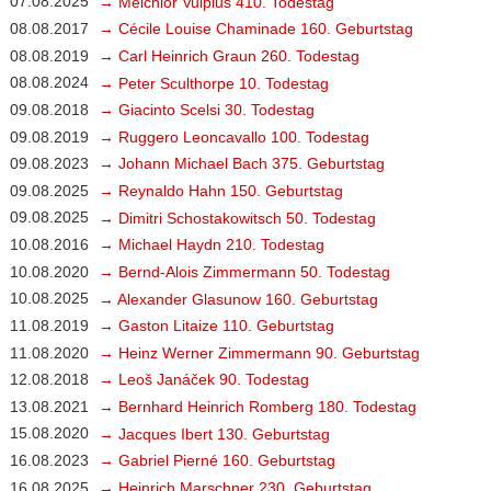
07.08.2025
→ Melchior Vulpius 410. Todestag
08.08.2017
→ Cécile Louise Chaminade 160. Geburtstag
08.08.2019
→ Carl Heinrich Graun 260. Todestag
08.08.2024
→ Peter Sculthorpe 10. Todestag
09.08.2018
→ Giacinto Scelsi 30. Todestag
09.08.2019
→ Ruggero Leoncavallo 100. Todestag
09.08.2023
→ Johann Michael Bach 375. Geburtstag
09.08.2025
→ Reynaldo Hahn 150. Geburtstag
09.08.2025
→ Dimitri Schostakowitsch 50. Todestag
10.08.2016
→ Michael Haydn 210. Todestag
10.08.2020
→ Bernd-Alois Zimmermann 50. Todestag
10.08.2025
→ Alexander Glasunow 160. Geburtstag
11.08.2019
→ Gaston Litaize 110. Geburtstag
11.08.2020
→ Heinz Werner Zimmermann 90. Geburtstag
12.08.2018
→ Leoš Janáček 90. Todestag
13.08.2021
→ Bernhard Heinrich Romberg 180. Todestag
15.08.2020
→ Jacques Ibert 130. Geburtstag
16.08.2023
→ Gabriel Pierné 160. Geburtstag
16.08.2025
→ Heinrich Marschner 230. Geburtstag