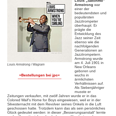
Louis „Satchmo“
Armstrong
war
einer der
bedeutendsten und
populärsten
Jazztrompeter
überhaupt. Er
prägte die
Entwicklung des
Jazz seiner Zeit
ebenso wie die
nachfolgenden
Generationen an
Jazztrompetern.
Armstrong wurde
am 4. Juli 1901 in
Louis Armstrong / Wagram
New Orleans
geboren und
wuchs in
»Bestellungen bei jpc«
ärmlichsten
Verhältnissen auf.
Als Siebenjähriger
musste er
Zeitungen verkaufen, mit zwölf Jahren wurde er in das
Colored Waif's Home for Boys eingewiesen, weil er in der
Silvesternacht mit dem Revolver seines Onkels in die Luft
geschossen hatte. Trotzdem kann das als sein persönliches
Glück gedeutet werden: in dieser „Besserungsanstalt“ lernte