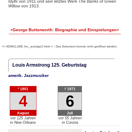
Idylls
von 1911 und sein letztes Werk
The Banks of Green
Willow
von 1913.
»George Butterworth: Biographie und Einspielungen«
<!--4DINCLUDE /inc_anzeige2.html--> : Das Dokument konnte nicht geöffnet werden.
Louis Armstrong 125. Geburtstag
amerik. Jazzmusiker
* 1901
† 1971
4
6
August
Juli
vor 125 Jahren
vor 55 Jahren
in New Orleans
in Corona