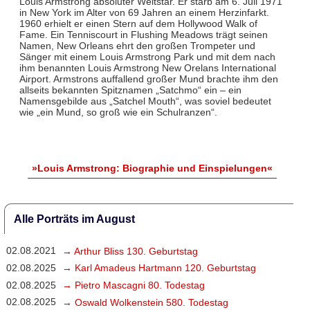
Louis Armstrong absoluter Weltstar. Er starb am 6. Juli 1971
in New York im Alter von 69 Jahren an einem Herzinfarkt.
1960 erhielt er einen Stern auf dem Hollywood Walk of
Fame. Ein Tenniscourt in Flushing Meadows trägt seinen
Namen, New Orleans ehrt den großen Trompeter und
Sänger mit einem Louis Armstrong Park und mit dem nach
ihm benannten Louis Armstrong New Orelans International
Airport. Armstrons auffallend großer Mund brachte ihm den
allseits bekannten Spitznamen „Satchmo“ ein – ein
Namensgebilde aus „Satchel Mouth“, was soviel bedeutet
wie „ein Mund, so groß wie ein Schulranzen“.
»Louis Armstrong: Biographie und Einspielungen«
Alle Porträts im August
02.08.2021
→ Arthur Bliss 130. Geburtstag
02.08.2025
→ Karl Amadeus Hartmann 120. Geburtstag
02.08.2025
→ Pietro Mascagni 80. Todestag
02.08.2025
→ Oswald Wolkenstein 580. Todestag