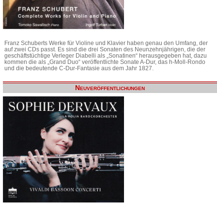
Franz Schuberts Werke für Violine und Klavier haben genau den Umfang, der
auf zwei CDs passt. Es sind die drei Sonaten des Neunzehnjährigen, die der
geschäftstüchtige Verleger Diabelli als „Sonatinen“ herausgegeben hat, dazu
kommen die als „Grand Duo“ veröffentlichte Sonate A-Dur, das h-Moll-Rondo
und die bedeutende C-Dur-Fantasie aus dem Jahr 1827.
Neuveröffentlichungen