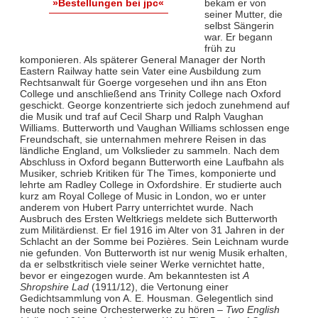
bekam er von
»Bestellungen bei jpc«
seiner Mutter, die
selbst Sängerin
war. Er begann
früh zu
komponieren. Als späterer General Manager der North
Eastern Railway hatte sein Vater eine Ausbildung zum
Rechtsanwalt für Goerge vorgesehen und ihn ans Eton
College und anschließend ans Trinity College nach Oxford
geschickt. George konzentrierte sich jedoch zunehmend auf
die Musik und traf auf Cecil Sharp und Ralph Vaughan
Williams. Butterworth und Vaughan Williams schlossen enge
Freundschaft, sie unternahmen mehrere Reisen in das
ländliche England, um Volkslieder zu sammeln. Nach dem
Abschluss in Oxford begann Butterworth eine Laufbahn als
Musiker, schrieb Kritiken für The Times, komponierte und
lehrte am Radley College in Oxfordshire. Er studierte auch
kurz am Royal College of Music in London, wo er unter
anderem von Hubert Parry unterrichtet wurde. Nach
Ausbruch des Ersten Weltkriegs meldete sich Butterworth
zum Militärdienst. Er fiel 1916 im Alter von 31 Jahren in der
Schlacht an der Somme bei Pozières. Sein Leichnam wurde
nie gefunden. Von Butterworth ist nur wenig Musik erhalten,
da er selbstkritisch viele seiner Werke vernichtet hatte,
bevor er eingezogen wurde. Am bekanntesten ist
A
Shropshire Lad
(1911/12), die Vertonung einer
Gedichtsammlung von A. E. Housman. Gelegentlich sind
heute noch seine Orchesterwerke zu hören –
Two English