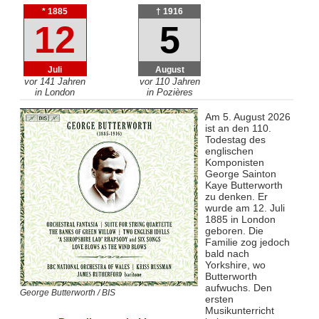
* 1885
† 1916
12
5
Juli
August
vor 141 Jahren
vor 110 Jahren
in London
in Pozières
Am 5. August 2026
ist an den 110.
Todestag des
englischen
Komponisten
George Sainton
Kaye Butterworth
zu denken. Er
wurde am 12. Juli
1885 in London
geboren. Die
Familie zog jedoch
bald nach
Yorkshire, wo
Butterworth
aufwuchs. Den
George Butterworth / BIS
ersten
Musikunterricht