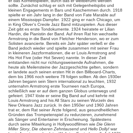
er das Kornettspielen, durch das er weltberümt werden
sollte. Zunächst schlug er sich mit Gelegenheitsjobs und
kleinen Engagements in Bars und Kaschemmen durch. 1918
spielte er ein Jahr lang in der Band von Fate Marable auf
einem Mississippi-Dampfer. 1922 ging er nach Chicago, um
in King Oliver's Creole Jazz Band mitzuspielen. Aus dieser
Zeit gibt es erste Tondokumente. 1924 heiratete er Lilian
Hardin, die Pianistin der Band. Auf ihren Rat hin wechselte
Armstrong in die Band von Fletcher Henderson, wo er zum
Solisten avancierte. Bereits ein Jahr später verließ er die
Band jedoch wieder und spielte zusammen mit seiner Frau
in kleineren Jazzformationen, die er Louis Armstrong and
His Hot Five (oder Hot Seven) nannte. In dieser Zeit
entstanden nicht nur richtungsweisende Aufnahmen, die
heute als Meilensteine der Jazzgeschichte gelten, sondern
er landete auch seinen ersten Hit in den Billboard-Charts,
dem bis 1966 noch weitere 78 folgen sollten. Ab den 1930er
Jahren begann sein Stern international zu leuchten, 1932
unternahm Armstrong erste Tourneen nach Europa,
schließlich war er auf dem ganzen Globus unterwegs und
gefeiert. 1947 löste er seine Big Band auf und kehrte mit
Louis Armstrong and his All Stars zu seinen Wurzeln des
New Orleans Jazz zurück. In den 1950er und 1960 Jahren
trat er, dem Rat seiner Ärzte folgend, aus gesundheitlichen
Gründen das Trompetenspiel zu redurzieren, zunehmend
als Sänger und Entertainer in Erscheinung. Spätestens
durch seine Mitwirkung in Hollywoodfilmen wie
Die Glenn
Miller Story
,
Die oberen Zehntausend
und
Hello Dolly!
war