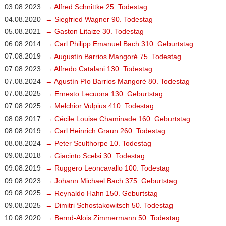
03.08.2023
→ Alfred Schnittke 25. Todestag
04.08.2020
→ Siegfried Wagner 90. Todestag
05.08.2021
→ Gaston Litaize 30. Todestag
06.08.2014
→ Carl Philipp Emanuel Bach 310. Geburtstag
07.08.2019
→ Augustín Barrios Mangoré 75. Todestag
07.08.2023
→ Alfredo Catalani 130. Todestag
07.08.2024
→ Agustín Pío Barrios Mangoré 80. Todestag
07.08.2025
→ Ernesto Lecuona 130. Geburtstag
07.08.2025
→ Melchior Vulpius 410. Todestag
08.08.2017
→ Cécile Louise Chaminade 160. Geburtstag
08.08.2019
→ Carl Heinrich Graun 260. Todestag
08.08.2024
→ Peter Sculthorpe 10. Todestag
09.08.2018
→ Giacinto Scelsi 30. Todestag
09.08.2019
→ Ruggero Leoncavallo 100. Todestag
09.08.2023
→ Johann Michael Bach 375. Geburtstag
09.08.2025
→ Reynaldo Hahn 150. Geburtstag
09.08.2025
→ Dimitri Schostakowitsch 50. Todestag
10.08.2020
→ Bernd-Alois Zimmermann 50. Todestag