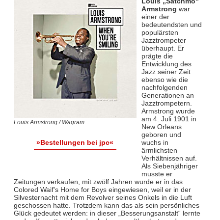
Louis „Satchmo“
Armstrong
war
einer der
bedeutendsten und
populärsten
Jazztrompeter
überhaupt. Er
prägte die
Entwicklung des
Jazz seiner Zeit
ebenso wie die
nachfolgenden
Generationen an
Jazztrompetern.
Armstrong wurde
am 4. Juli 1901 in
Louis Armstrong / Wagram
New Orleans
geboren und
wuchs in
»Bestellungen bei jpc«
ärmlichsten
Verhältnissen auf.
Als Siebenjähriger
musste er
Zeitungen verkaufen, mit zwölf Jahren wurde er in das
Colored Waif's Home for Boys eingewiesen, weil er in der
Silvesternacht mit dem Revolver seines Onkels in die Luft
geschossen hatte. Trotzdem kann das als sein persönliches
Glück gedeutet werden: in dieser „Besserungsanstalt“ lernte