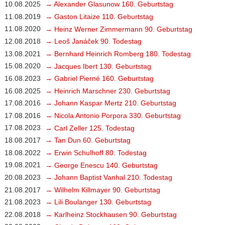
10.08.2025
→ Alexander Glasunow 160. Geburtstag
11.08.2019
→ Gaston Litaize 110. Geburtstag
11.08.2020
→ Heinz Werner Zimmermann 90. Geburtstag
12.08.2018
→ Leoš Janáček 90. Todestag
13.08.2021
→ Bernhard Heinrich Romberg 180. Todestag
15.08.2020
→ Jacques Ibert 130. Geburtstag
16.08.2023
→ Gabriel Pierné 160. Geburtstag
16.08.2025
→ Heinrich Marschner 230. Geburtstag
17.08.2016
→ Johann Kaspar Mertz 210. Geburtstag
17.08.2016
→ Nicola Antonio Porpora 330. Geburtstag
17.08.2023
→ Carl Zeller 125. Todestag
18.08.2017
→ Tan Dun 60. Geburtstag
18.08.2022
→ Erwin Schulhoff 80. Todestag
19.08.2021
→ George Enescu 140. Geburtstag
20.08.2023
→ Johann Baptist Vanhal 210. Todestag
21.08.2017
→ Wilhelm Killmayer 90. Geburtstag
21.08.2023
→ Lili Boulanger 130. Geburtstag
22.08.2018
→ Karlheinz Stockhausen 90. Geburtstag