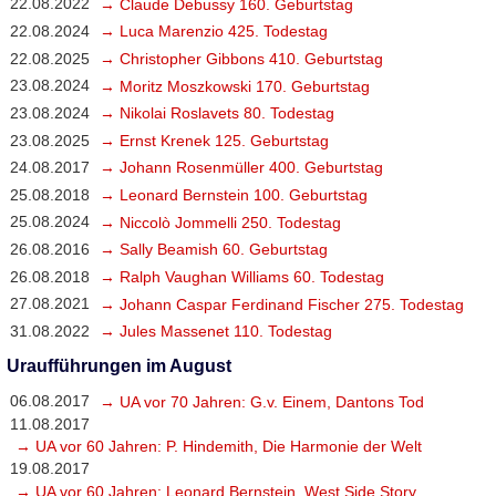
22.08.2022
→ Claude Debussy 160. Geburtstag
22.08.2024
→ Luca Marenzio 425. Todestag
22.08.2025
→ Christopher Gibbons 410. Geburtstag
23.08.2024
→ Moritz Moszkowski 170. Geburtstag
23.08.2024
→ Nikolai Roslavets 80. Todestag
23.08.2025
→ Ernst Krenek 125. Geburtstag
24.08.2017
→ Johann Rosenmüller 400. Geburtstag
25.08.2018
→ Leonard Bernstein 100. Geburtstag
25.08.2024
→ Niccolò Jommelli 250. Todestag
26.08.2016
→ Sally Beamish 60. Geburtstag
26.08.2018
→ Ralph Vaughan Williams 60. Todestag
27.08.2021
→ Johann Caspar Ferdinand Fischer 275. Todestag
31.08.2022
→ Jules Massenet 110. Todestag
Uraufführungen im August
06.08.2017
→ UA vor 70 Jahren: G.v. Einem, Dantons Tod
11.08.2017
→ UA vor 60 Jahren: P. Hindemith, Die Harmonie der Welt
19.08.2017
→ UA vor 60 Jahren: Leonard Bernstein, West Side Story