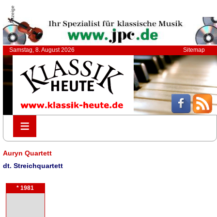
Anzeige
Samstag, 8. August 2026
Sitemap
≡
≡
Auryn Quartett
dt. Streichquartett
* 1981