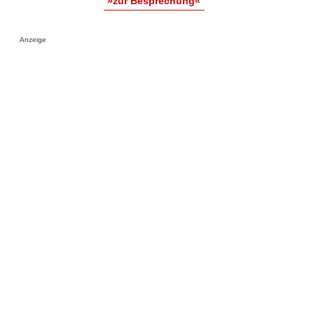
»zur Besprechung«
Anzeige