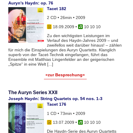
Auryn's Haydn: op. 76
Tacet 182
2 CD • 26min • 2009
18.09.2009
•
10 10 10
Zu den wichtigsten Leistungen im
Verlauf des Haydn-Jahres 2009 – und
zweifellos weit darüber hinaus! – zählen
für mich die Einspielungen des Auryn Quartetts. Klanglich
superb von der Tacet-Technik eingefangen, führt das
Ensemble mit Matthias Lingenfelder an der geigerischen
„Spitze“ in eine Welt [...]
»zur Besprechung«
The Auryn Series XXII
Joseph Haydn: String Quartets op. 54 nos. 1-3
Tacet 176
1 CD • 73min • 2009
13.07.2009
•
10 10 10
Die Haydn-Serie des Auryn Quartetts