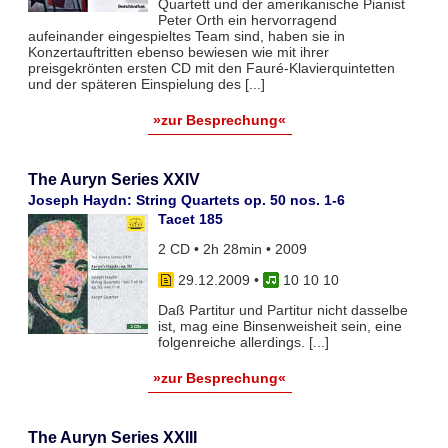
Quartett und der amerikanische Pianist
Peter Orth ein hervorragend
aufeinander eingespieltes Team sind, haben sie in
Konzertauftritten ebenso bewiesen wie mit ihrer
preisgekrönten ersten CD mit den Fauré-Klavierquintetten
und der späteren Einspielung des [...]
»zur Besprechung«
The Auryn Series XXIV
Joseph Haydn: String Quartets op. 50 nos. 1-6
Tacet 185
2 CD • 2h 28min • 2009
29.12.2009
•
10 10 10
Daß Partitur und Partitur nicht dasselbe
ist, mag eine Binsenweisheit sein, eine
folgenreiche allerdings. [...]
»zur Besprechung«
The Auryn Series XXIII