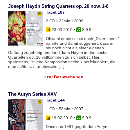
Joseph Haydn String Quartets op. 20 now. 1-6
Tacet 187
2 CD • 22min • 2009
23.03.2010
•
8 9 9
Obwohl er sie selbst noch „Divertimenti“
nannte und damit suggeriert, dass er
sie noch nicht als einer eigenen
Gattung zugehörig empfand, kam Haydn in den sechs
Quartetten op. 20 vollkommen zu sich selbst. Hier,
spätestens, ist jene Kompositionstechnik perfektioniert, die
man später als „motivische [...]
»zur Besprechung«
The Auryn Series XXV
Tacet 144
1 CD • 58min • 2007
19.02.2010
•
9 9 9
Dass das 1981 gegründete Auryn