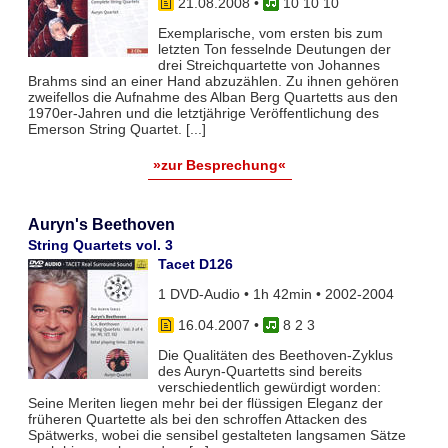
21.08.2008
•
10 10 10
Exemplarische, vom ersten bis zum
letzten Ton fesselnde Deutungen der
drei Streichquartette von Johannes
Brahms sind an einer Hand abzuzählen. Zu ihnen gehören
zweifellos die Aufnahme des Alban Berg Quartetts aus den
1970er-Jahren und die letztjährige Veröffentlichung des
Emerson String Quartet. [...]
»zur Besprechung«
Auryn's Beethoven
String Quartets vol. 3
Tacet D126
1 DVD-Audio • 1h 42min • 2002-2004
16.04.2007
•
8 2 3
Die Qualitäten des Beethoven-Zyklus
des Auryn-Quartetts sind bereits
verschiedentlich gewürdigt worden:
Seine Meriten liegen mehr bei der flüssigen Eleganz der
früheren Quartette als bei den schroffen Attacken des
Spätwerks, wobei die sensibel gestalteten langsamen Sätze