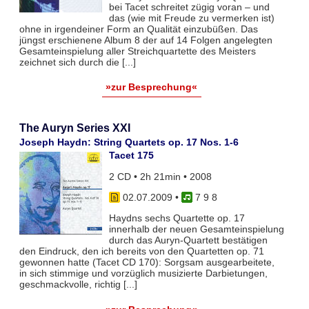
bei Tacet schreitet zügig voran – und
das (wie mit Freude zu vermerken ist)
ohne in irgendeiner Form an Qualität einzubüßen. Das
jüngst erschienene Album 8 der auf 14 Folgen angelegten
Gesamteinspielung aller Streichquartette des Meisters
zeichnet sich durch die [...]
»zur Besprechung«
The Auryn Series XXI
Joseph Haydn: String Quartets op. 17 Nos. 1-6
Tacet 175
2 CD • 2h 21min • 2008
02.07.2009
•
7 9 8
Haydns sechs Quartette op. 17
innerhalb der neuen Gesamteinspielung
durch das Auryn-Quartett bestätigen
den Eindruck, den ich bereits von den Quartetten op. 71
gewonnen hatte (Tacet CD 170): Sorgsam ausgearbeitete,
in sich stimmige und vorzüglich musizierte Darbietungen,
geschmackvolle, richtig [...]