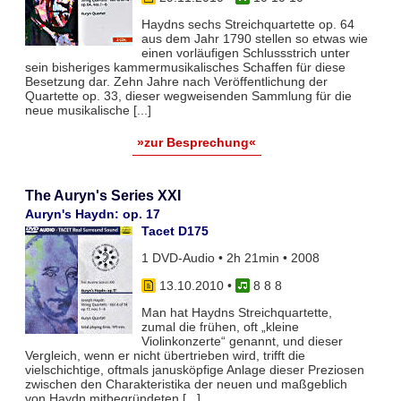
Haydns sechs Streichquartette op. 64
aus dem Jahr 1790 stellen so etwas wie
einen vorläufigen Schlussstrich unter
sein bisheriges kammermusikalisches Schaffen für diese
Besetzung dar. Zehn Jahre nach Veröffentlichung der
Quartette op. 33, dieser wegweisenden Sammlung für die
neue musikalische [...]
»zur Besprechung«
The Auryn's Series XXI
Auryn's Haydn: op. 17
Tacet D175
1 DVD-Audio • 2h 21min • 2008
13.10.2010
•
8 8 8
Man hat Haydns Streichquartette,
zumal die frühen, oft „kleine
Violinkonzerte“ genannt, und dieser
Vergleich, wenn er nicht übertrieben wird, trifft die
vielschichtige, oftmals janusköpfige Anlage dieser Preziosen
zwischen den Charakteristika der neuen und maßgeblich
von Haydn mitbegründeten [...]