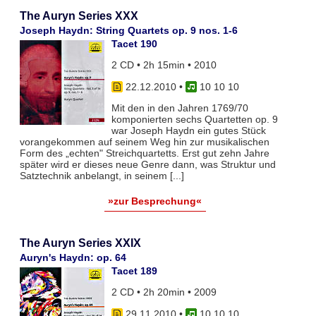
The Auryn Series XXX
Joseph Haydn: String Quartets op. 9 nos. 1-6
Tacet 190
2 CD • 2h 15min • 2010
22.12.2010
•
10 10 10
Mit den in den Jahren 1769/70
komponierten sechs Quartetten op. 9
war Joseph Haydn ein gutes Stück
vorangekommen auf seinem Weg hin zur musikalischen
Form des „echten" Streichquartetts. Erst gut zehn Jahre
später wird er dieses neue Genre dann, was Struktur und
Satztechnik anbelangt, in seinem [...]
»zur Besprechung«
The Auryn Series XXIX
Auryn's Haydn: op. 64
Tacet 189
2 CD • 2h 20min • 2009
29.11.2010
•
10 10 10