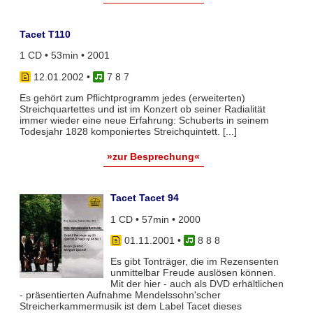
Tacet T110
1 CD • 53min • 2001
12.01.2002
•
7 8 7
Es gehört zum Pflichtprogramm jedes (erweiterten)
Streichquartettes und ist im Konzert ob seiner Radialität
immer wieder eine neue Erfahrung: Schuberts in seinem
Todesjahr 1828 komponiertes Streichquintett. [...]
»zur Besprechung«
Tacet Tacet 94
1 CD • 57min • 2000
01.11.2001
•
8 8 8
Es gibt Tonträger, die im Rezensenten
unmittelbar Freude auslösen können.
Mit der hier - auch als DVD erhältlichen
- präsentierten Aufnahme Mendelssohn'scher
Streicherkammermusik ist dem Label Tacet dieses