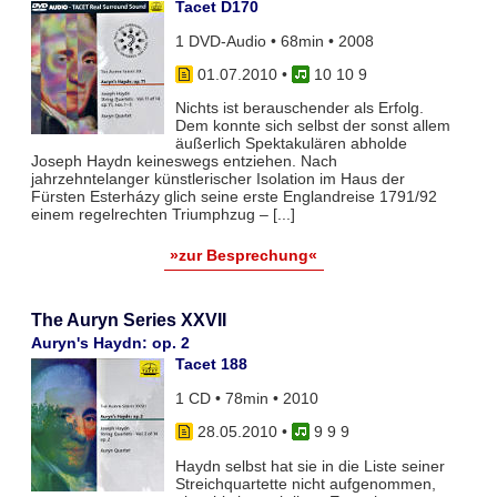
Tacet D170
1 DVD-Audio • 68min • 2008
01.07.2010
•
10 10 9
Nichts ist berauschender als Erfolg.
Dem konnte sich selbst der sonst allem
äußerlich Spektakulären abholde
Joseph Haydn keineswegs entziehen. Nach
jahrzehntelanger künstlerischer Isolation im Haus der
Fürsten Esterházy glich seine erste Englandreise 1791/92
einem regelrechten Triumphzug – [...]
»zur Besprechung«
The Auryn Series XXVII
Auryn's Haydn: op. 2
Tacet 188
1 CD • 78min • 2010
28.05.2010
•
9 9 9
Haydn selbst hat sie in die Liste seiner
Streichquartette nicht aufgenommen,