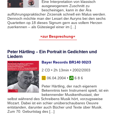
Eine Interpretation von klassisch
ausgewogenem Zuschnitt zu
bescheinigen, kann in der Ära
aufführungspraktischer Zirzensik schnell ein Malus werden.
Dennoch möchte man der Lesart der Auryns bei den sechs
Quartetten op.18 dieses Signum gern aus vollem Herzen
zuerkennen – als Gütesiegel einer im [...]
»zur Besprechung«
Peter Härtling – Ein Portrait in Gedichten und
Liedern
Bayer Records BR140 002/3
2 CD • 2h 13min • 2002/2003
06.04.2004
•
6 8 6
Peter Härtling, der nach eigenem
Bekenntnis kein Instrument spielt, ist ein
bekennender Musikenthusiast, der
selbst während des Schreibens Musik hört, vorzugsweise
Mozart. Dabei ist ein schier unüberschaubares Oeuvre
entstanden, darunter auch Bücher und Texte über Musik.
Zum 70. Geburtstag des [...]