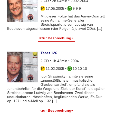
2 CD • 2h 04min • 2002-2004
17.05.2005
•
9 9 9
Mit dieser Folge hat das Auryn-Quartett
seine Aufnahme-Serie aller
Streichquartette von Ludwig van
Beethoven abgeschlossen (vier Folgen à je zwei CDs). [...]
»zur Besprechung«
Tacet 126
2 CD • 1h 42min • 2004
11.02.2005
•
10 10 10
Igor Strawinsky nannte sie seine
„unumstößlichsten musikalischen
Glaubensartikel“, empfand sie als
„unentbehrlich für die Wege und Ziele der Kunst“: die späten
Streichquartette Ludwig van Beethovens. Zwei dieser
unauslotbaren, rätselhaften, beglückenden Werke, Es-Dur
op. 127 und a-Moll op. 132 [...]
»zur Besprechung«