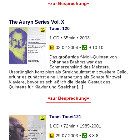
»zur Besprechung«
The Auryn Series Vol. X
Tacet 120
1 CD • 65min • 2003
03.02.2004
•
9 10 10
Das großartige f-Moll-Quintett von
Johannes Brahms war das
Schmerzenskind des Meisters.
Ursprünglich konzipiert als Streichquintett mit zweitem Cello,
erfuhr es zunächst eine Umarbeitung als Sonate für zwei
Klaviere, bevor es schließlich die ideale Gestalt des
Quintetts für Klavier und Streicher [...]
»zur Besprechung«
Tacet Tacet121
1 CD • 72min • 1985-2001
29.07.2003
•
8 8 8