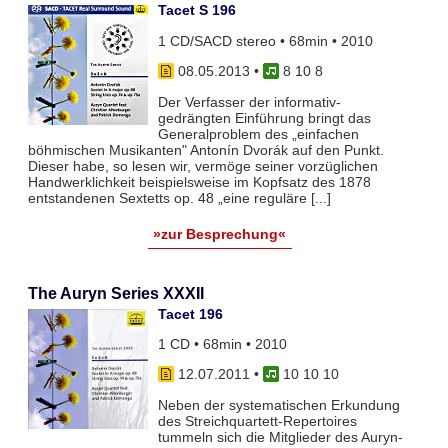
Tacet S 196
1 CD/SACD stereo • 68min • 2010
08.05.2013
•
8 10 8
Der Verfasser der informativ-
gedrängten Einführung bringt das
Generalproblem des „einfachen
böhmischen Musikanten" Antonín Dvorák auf den Punkt.
Dieser habe, so lesen wir, vermöge seiner vorzüglichen
Handwerklichkeit beispielsweise im Kopfsatz des 1878
entstandenen Sextetts op. 48 „eine reguläre [...]
»zur Besprechung«
The Auryn Series XXXII
Tacet 196
1 CD • 68min • 2010
12.07.2011
•
10 10 10
Neben der systematischen Erkundung
des Streichquartett-Repertoires
tummeln sich die Mitglieder des Auryn-