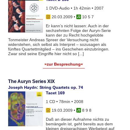
1 DVD-Audio • 1h 42min • 2007
20.03.2009
•
10 5 7
Er kann’s nicht lassen: Auch in der
sechzehnten Folge der Auryn-Serie
kann der zu Recht hochgelobte
Tonmeister Andreas Spreer der Versuchung nicht
widerstehen, sich selbst als Interpret – sozusagen als
fünftes Quartettmitglied – ins Geschehen einzubringen.
Zwar sind seine Eingriffe hier nicht so [...]
»zur Besprechung«
The Auryn Series XIX
Joseph Haydn: String Quartets op. 74
Tacet 169
1 CD • 78min • 2008
19.03.2009
•
8 9 8
Daß an dieser Aufnahme nichts zu
bemängeln ist, geht bereits aus dem
kleinen dreisprachigen Werbetext auf