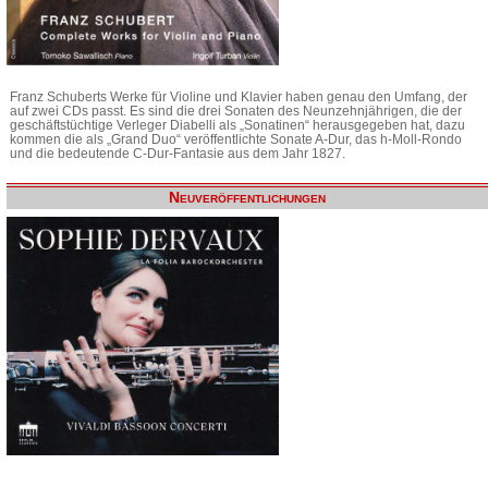
Franz Schuberts Werke für Violine und Klavier haben genau den Umfang, der
auf zwei CDs passt. Es sind die drei Sonaten des Neunzehnjährigen, die der
geschäftstüchtige Verleger Diabelli als „Sonatinen“ herausgegeben hat, dazu
kommen die als „Grand Duo“ veröffentlichte Sonate A-Dur, das h-Moll-Rondo
und die bedeutende C-Dur-Fantasie aus dem Jahr 1827.
Neuveröffentlichungen