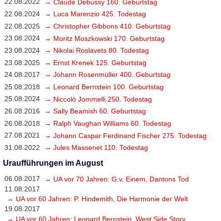
22.08.2022
→ Claude Debussy 160. Geburtstag
22.08.2024
→ Luca Marenzio 425. Todestag
22.08.2025
→ Christopher Gibbons 410. Geburtstag
23.08.2024
→ Moritz Moszkowski 170. Geburtstag
23.08.2024
→ Nikolai Roslavets 80. Todestag
23.08.2025
→ Ernst Krenek 125. Geburtstag
24.08.2017
→ Johann Rosenmüller 400. Geburtstag
25.08.2018
→ Leonard Bernstein 100. Geburtstag
25.08.2024
→ Niccolò Jommelli 250. Todestag
26.08.2016
→ Sally Beamish 60. Geburtstag
26.08.2018
→ Ralph Vaughan Williams 60. Todestag
27.08.2021
→ Johann Caspar Ferdinand Fischer 275. Todestag
31.08.2022
→ Jules Massenet 110. Todestag
Uraufführungen im August
06.08.2017
→ UA vor 70 Jahren: G.v. Einem, Dantons Tod
11.08.2017
→ UA vor 60 Jahren: P. Hindemith, Die Harmonie der Welt
19.08.2017
→ UA vor 60 Jahren: Leonard Bernstein, West Side Story