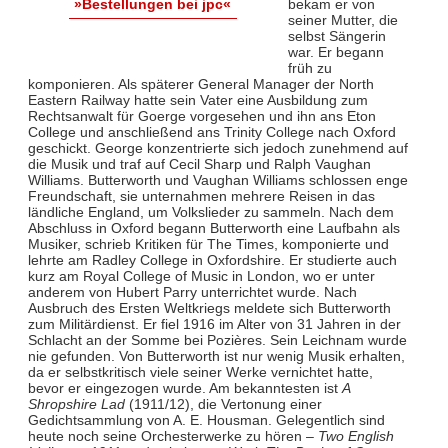
bekam er von
»Bestellungen bei jpc«
seiner Mutter, die
selbst Sängerin
war. Er begann
früh zu
komponieren. Als späterer General Manager der North
Eastern Railway hatte sein Vater eine Ausbildung zum
Rechtsanwalt für Goerge vorgesehen und ihn ans Eton
College und anschließend ans Trinity College nach Oxford
geschickt. George konzentrierte sich jedoch zunehmend auf
die Musik und traf auf Cecil Sharp und Ralph Vaughan
Williams. Butterworth und Vaughan Williams schlossen enge
Freundschaft, sie unternahmen mehrere Reisen in das
ländliche England, um Volkslieder zu sammeln. Nach dem
Abschluss in Oxford begann Butterworth eine Laufbahn als
Musiker, schrieb Kritiken für The Times, komponierte und
lehrte am Radley College in Oxfordshire. Er studierte auch
kurz am Royal College of Music in London, wo er unter
anderem von Hubert Parry unterrichtet wurde. Nach
Ausbruch des Ersten Weltkriegs meldete sich Butterworth
zum Militärdienst. Er fiel 1916 im Alter von 31 Jahren in der
Schlacht an der Somme bei Pozières. Sein Leichnam wurde
nie gefunden. Von Butterworth ist nur wenig Musik erhalten,
da er selbstkritisch viele seiner Werke vernichtet hatte,
bevor er eingezogen wurde. Am bekanntesten ist
A
Shropshire Lad
(1911/12), die Vertonung einer
Gedichtsammlung von A. E. Housman. Gelegentlich sind
heute noch seine Orchesterwerke zu hören –
Two English