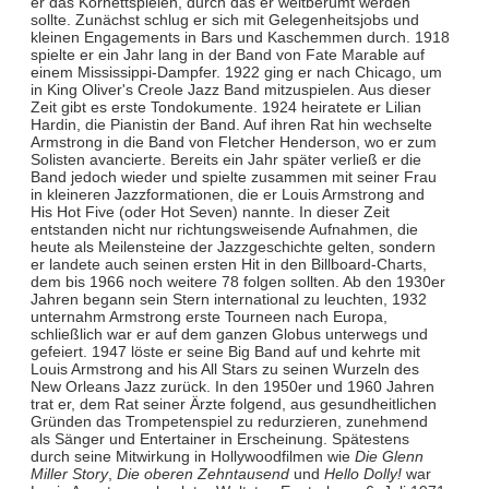
er das Kornettspielen, durch das er weltberümt werden
sollte. Zunächst schlug er sich mit Gelegenheitsjobs und
kleinen Engagements in Bars und Kaschemmen durch. 1918
spielte er ein Jahr lang in der Band von Fate Marable auf
einem Mississippi-Dampfer. 1922 ging er nach Chicago, um
in King Oliver's Creole Jazz Band mitzuspielen. Aus dieser
Zeit gibt es erste Tondokumente. 1924 heiratete er Lilian
Hardin, die Pianistin der Band. Auf ihren Rat hin wechselte
Armstrong in die Band von Fletcher Henderson, wo er zum
Solisten avancierte. Bereits ein Jahr später verließ er die
Band jedoch wieder und spielte zusammen mit seiner Frau
in kleineren Jazzformationen, die er Louis Armstrong and
His Hot Five (oder Hot Seven) nannte. In dieser Zeit
entstanden nicht nur richtungsweisende Aufnahmen, die
heute als Meilensteine der Jazzgeschichte gelten, sondern
er landete auch seinen ersten Hit in den Billboard-Charts,
dem bis 1966 noch weitere 78 folgen sollten. Ab den 1930er
Jahren begann sein Stern international zu leuchten, 1932
unternahm Armstrong erste Tourneen nach Europa,
schließlich war er auf dem ganzen Globus unterwegs und
gefeiert. 1947 löste er seine Big Band auf und kehrte mit
Louis Armstrong and his All Stars zu seinen Wurzeln des
New Orleans Jazz zurück. In den 1950er und 1960 Jahren
trat er, dem Rat seiner Ärzte folgend, aus gesundheitlichen
Gründen das Trompetenspiel zu redurzieren, zunehmend
als Sänger und Entertainer in Erscheinung. Spätestens
durch seine Mitwirkung in Hollywoodfilmen wie
Die Glenn
Miller Story
,
Die oberen Zehntausend
und
Hello Dolly!
war