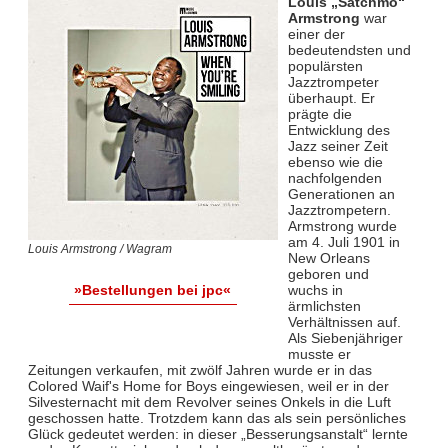
Louis „Satchmo“
Armstrong
war
einer der
bedeutendsten und
populärsten
Jazztrompeter
überhaupt. Er
prägte die
Entwicklung des
Jazz seiner Zeit
ebenso wie die
nachfolgenden
Generationen an
Jazztrompetern.
Armstrong wurde
am 4. Juli 1901 in
Louis Armstrong / Wagram
New Orleans
geboren und
wuchs in
»Bestellungen bei jpc«
ärmlichsten
Verhältnissen auf.
Als Siebenjähriger
musste er
Zeitungen verkaufen, mit zwölf Jahren wurde er in das
Colored Waif's Home for Boys eingewiesen, weil er in der
Silvesternacht mit dem Revolver seines Onkels in die Luft
geschossen hatte. Trotzdem kann das als sein persönliches
Glück gedeutet werden: in dieser „Besserungsanstalt“ lernte