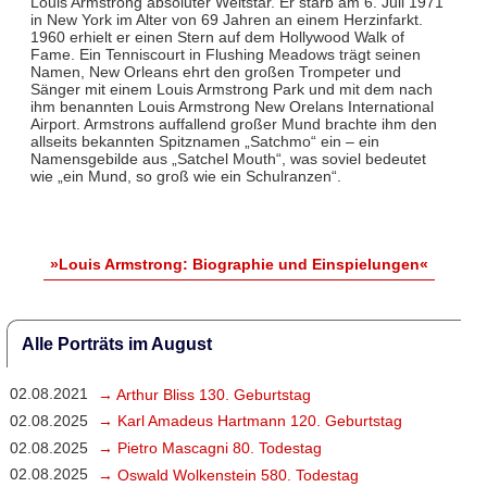
Louis Armstrong absoluter Weltstar. Er starb am 6. Juli 1971
in New York im Alter von 69 Jahren an einem Herzinfarkt.
1960 erhielt er einen Stern auf dem Hollywood Walk of
Fame. Ein Tenniscourt in Flushing Meadows trägt seinen
Namen, New Orleans ehrt den großen Trompeter und
Sänger mit einem Louis Armstrong Park und mit dem nach
ihm benannten Louis Armstrong New Orelans International
Airport. Armstrons auffallend großer Mund brachte ihm den
allseits bekannten Spitznamen „Satchmo“ ein – ein
Namensgebilde aus „Satchel Mouth“, was soviel bedeutet
wie „ein Mund, so groß wie ein Schulranzen“.
»Louis Armstrong: Biographie und Einspielungen«
Alle Porträts im August
02.08.2021
→ Arthur Bliss 130. Geburtstag
02.08.2025
→ Karl Amadeus Hartmann 120. Geburtstag
02.08.2025
→ Pietro Mascagni 80. Todestag
02.08.2025
→ Oswald Wolkenstein 580. Todestag