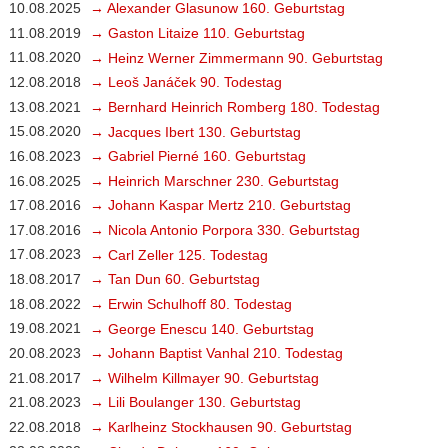
10.08.2025
→ Alexander Glasunow 160. Geburtstag
11.08.2019
→ Gaston Litaize 110. Geburtstag
11.08.2020
→ Heinz Werner Zimmermann 90. Geburtstag
12.08.2018
→ Leoš Janáček 90. Todestag
13.08.2021
→ Bernhard Heinrich Romberg 180. Todestag
15.08.2020
→ Jacques Ibert 130. Geburtstag
16.08.2023
→ Gabriel Pierné 160. Geburtstag
16.08.2025
→ Heinrich Marschner 230. Geburtstag
17.08.2016
→ Johann Kaspar Mertz 210. Geburtstag
17.08.2016
→ Nicola Antonio Porpora 330. Geburtstag
17.08.2023
→ Carl Zeller 125. Todestag
18.08.2017
→ Tan Dun 60. Geburtstag
18.08.2022
→ Erwin Schulhoff 80. Todestag
19.08.2021
→ George Enescu 140. Geburtstag
20.08.2023
→ Johann Baptist Vanhal 210. Todestag
21.08.2017
→ Wilhelm Killmayer 90. Geburtstag
21.08.2023
→ Lili Boulanger 130. Geburtstag
22.08.2018
→ Karlheinz Stockhausen 90. Geburtstag