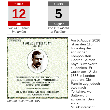
* 1885
† 1916
12
5
Juli
August
vor 141 Jahren
vor 110 Jahren
in London
in Pozières
Am 5. August 2026
ist an den 110.
Todestag des
englischen
Komponisten
George Sainton
Kaye Butterworth
zu denken. Er
wurde am 12. Juli
1885 in London
geboren. Die
Familie zog jedoch
bald nach
Yorkshire, wo
Butterworth
aufwuchs. Den
George Butterworth / BIS
ersten
Musikunterricht