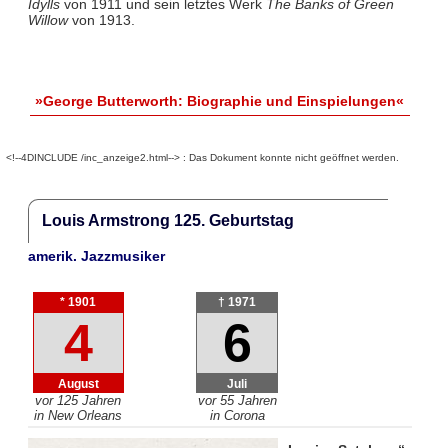
Idylls
von 1911 und sein letztes Werk
The Banks of Green
Willow
von 1913.
»George Butterworth: Biographie und Einspielungen«
<!--4DINCLUDE /inc_anzeige2.html--> : Das Dokument konnte nicht geöffnet werden.
Louis Armstrong 125. Geburtstag
amerik. Jazzmusiker
* 1901
† 1971
4
6
August
Juli
vor 125 Jahren
vor 55 Jahren
in New Orleans
in Corona