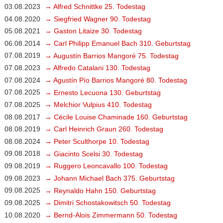
03.08.2023
→ Alfred Schnittke 25. Todestag
04.08.2020
→ Siegfried Wagner 90. Todestag
05.08.2021
→ Gaston Litaize 30. Todestag
06.08.2014
→ Carl Philipp Emanuel Bach 310. Geburtstag
07.08.2019
→ Augustín Barrios Mangoré 75. Todestag
07.08.2023
→ Alfredo Catalani 130. Todestag
07.08.2024
→ Agustín Pío Barrios Mangoré 80. Todestag
07.08.2025
→ Ernesto Lecuona 130. Geburtstag
07.08.2025
→ Melchior Vulpius 410. Todestag
08.08.2017
→ Cécile Louise Chaminade 160. Geburtstag
08.08.2019
→ Carl Heinrich Graun 260. Todestag
08.08.2024
→ Peter Sculthorpe 10. Todestag
09.08.2018
→ Giacinto Scelsi 30. Todestag
09.08.2019
→ Ruggero Leoncavallo 100. Todestag
09.08.2023
→ Johann Michael Bach 375. Geburtstag
09.08.2025
→ Reynaldo Hahn 150. Geburtstag
09.08.2025
→ Dimitri Schostakowitsch 50. Todestag
10.08.2020
→ Bernd-Alois Zimmermann 50. Todestag