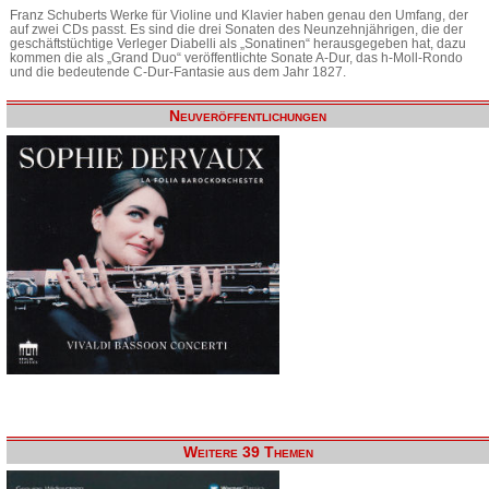
Franz Schuberts Werke für Violine und Klavier haben genau den Umfang, der
auf zwei CDs passt. Es sind die drei Sonaten des Neunzehnjährigen, die der
geschäftstüchtige Verleger Diabelli als „Sonatinen“ herausgegeben hat, dazu
kommen die als „Grand Duo“ veröffentlichte Sonate A-Dur, das h-Moll-Rondo
und die bedeutende C-Dur-Fantasie aus dem Jahr 1827.
Neuveröffentlichungen
Weitere 39 Themen