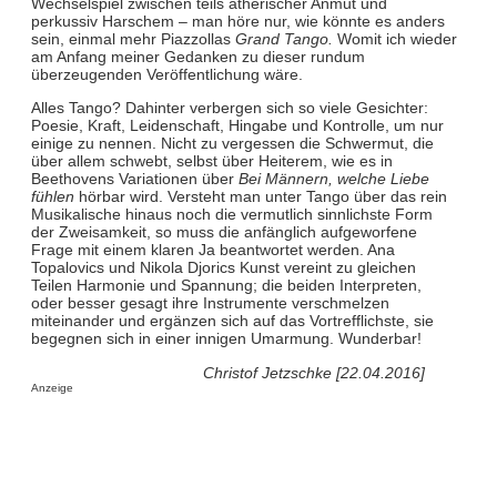
Wechselspiel zwischen teils ätherischer Anmut und
perkussiv Harschem – man höre nur, wie könnte es anders
sein, einmal mehr Piazzollas
Grand Tango.
Womit ich wieder
am Anfang meiner Gedanken zu dieser rundum
überzeugenden Veröffentlichung wäre.
Alles Tango? Dahinter verbergen sich so viele Gesichter:
Poesie, Kraft, Leidenschaft, Hingabe und Kontrolle, um nur
einige zu nennen. Nicht zu vergessen die Schwermut, die
über allem schwebt, selbst über Heiterem, wie es in
Beethovens Variationen über
Bei Männern, welche Liebe
fühlen
hörbar wird. Versteht man unter Tango über das rein
Musikalische hinaus noch die vermutlich sinnlichste Form
der Zweisamkeit, so muss die anfänglich aufgeworfene
Frage mit einem klaren Ja beantwortet werden. Ana
Topalovics und Nikola Djorics Kunst vereint zu gleichen
Teilen Harmonie und Spannung; die beiden Interpreten,
oder besser gesagt ihre Instrumente verschmelzen
miteinander und ergänzen sich auf das Vortrefflichste, sie
begegnen sich in einer innigen Umarmung. Wunderbar!
Christof Jetzschke [22.04.2016]
Anzeige