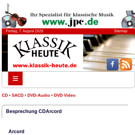
Anzeige
Freitag, 7. August 2026
Sitemap
≡
≡
CD • SACD • DVD-Audio • DVD Video
Besprechung CDArcord
Arcord