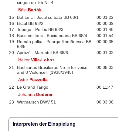
singen op. 55 Nr. 4
Béla
Bartók
15
Bot tánc - Jocul cu bâta BB 68/1
00:01:22
16
Brâul BB 68/2
00:00:39
17
Topogó - Pe loc BB 68/3
00:01:40
18
Bucsumi tánc - Buciumeana BB 68/4
00:01:54
19
Román polka - Poarga Românesca BB
00:00:35
68/5
20
Aprózó - Maruntel BB 68/6
00:01:02
Heitor
Villa-Lobos
21
Bachianas Brasileiras No. 5 for voice
00:05:03
and 8 Violoncelli (1938/1945)
Astor
Piazzolla
22
Le Grand Tango
00:11:47
Johanna
Doderer
23
Wutmarsch DWV 51
00:03:00
Interpreten der Einspielung