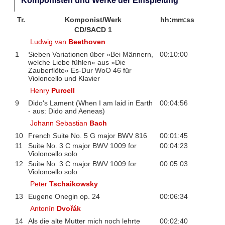
Komponisten und Werke der Einspielung
Tr.
Komponist/Werk
hh:mm:ss
CD/SACD 1
Ludwig van
Beethoven
1
Sieben Variationen über »Bei Männern,
00:10:00
welche Liebe fühlen« aus »Die
Zauberflöte« Es-Dur WoO 46 für
Violoncello und Klavier
Henry
Purcell
9
Dido's Lament (When I am laid in Earth
00:04:56
- aus: Dido and Aeneas)
Johann Sebastian
Bach
10
French Suite No. 5 G major BWV 816
00:01:45
11
Suite No. 3 C major BWV 1009 for
00:04:23
Violoncello solo
12
Suite No. 3 C major BWV 1009 for
00:05:03
Violoncello solo
Peter
Tschaikowsky
13
Eugene Onegin op. 24
00:06:34
Antonín
Dvořák
14
Als die alte Mutter mich noch lehrte
00:02:40