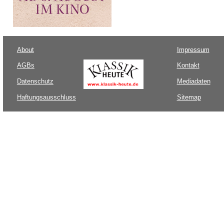
About
Impressum
AGBs
Kontakt
Datenschutz
Mediadaten
Haftungsausschluss
Sitemap