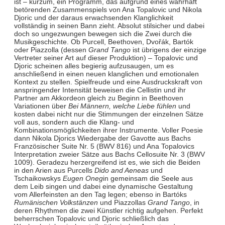
ist – kurzum, ein Programm, das aufgrund eines wahrhaft
betörenden Zusammenspiels von Ana Topalovic und Nikola
Djoric und der daraus erwachsenden Klanglichkeit
vollständig in seinen Bann zieht. Absolut stilsicher und dabei
doch so ungezwungen bewegen sich die Zwei durch die
Musikgeschichte. Ob Purcell, Beethoven, Dvořák, Bartók
oder Piazzolla (dessen
Grand Tango
ist übrigens der einzige
Vertreter seiner Art auf dieser Produktion) – Topalovic und
Djoric scheinen alles begierig aufzusaugen, um es
anschließend in einen neuen klanglichen und emotionalen
Kontext zu stellen. Spielfreude und eine Ausdruckskraft von
anspringender Intensität beweisen die Cellistin und ihr
Partner am Akkordeon gleich zu Beginn in Beethoven
Variationen über
Bei Männern, welche Liebe fühlen
und
kosten dabei nicht nur die Stimmungen der einzelnen Sätze
voll aus, sondern auch die Klang- und
Kombinationsmöglichkeiten ihrer Instrumente. Voller Poesie
dann Nikola Djorics Wiedergabe der Gavotte aus Bachs
Französischer Suite Nr. 5 (BWV 816) und Ana Topalovics
Interpretation zweier Sätze aus Bachs Cellosuite Nr. 3 (BWV
1009). Geradezu herzergreifend ist es, wie sich die Beiden
in den Arien aus Purcells
Dido and Aeneas
und
Tschaikowskys
Eugen Oneg
in gemeinsam die Seele aus
dem Leib singen und dabei eine dynamische Gestaltung
vom Allerfeinsten an den Tag legen; ebenso in Bartóks
Rumänischen Volkstänzen
und Piazzollas
Grand Tango
, in
deren Rhythmen die zwei Künstler richtig aufgehen. Perfekt
beherrschen Topalovic und Djoric schließlich das