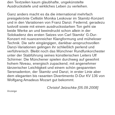
den Textzeilen kaum glaubhafte, ungekünstelte
Ausdruckstiefe und wirkliches Leben zu verleihen.
Ganz anders macht es da die international mehrfach
preisgekrönte Cellistin Monika Leskovar im Stamitz-Konzert
und in den Variationen von Franz Danzi. Federnd, geradezu
lustvoll sowie mit einem ausdrucksstarken Ton geht sie
beide Werke an und beeindruckt schon allein in der
Solokadenz des ersten Satzes von Carl Stamitz‘ G-Dur-
Konzert mit nuancenreicher Klangformung und müheloser
Technik. Die sehr eingängigen, dankbar-anspruchsvollen
Danzi-Variationen gelingen ihr schließlich perlend und
verführerisch. Bleibt noch das Münchner Rundfunkorchester
unter der Stabführung seines künstlerischen Leiters Ulf
Schirmer. Die Münchener spielen durchweg auf gewohnt
hohem Niveau, energisch zupackend, mit angenehmer
tänzerischer Leichtigkeit und einem schön gespannten
Serenadenton, der Stamitz und Danzi, in erster Linie aber
dem eleganten bis rasanten Divertimento D-Dur KV 136 von
Wolfgang Amadeus Mozart gut bekommt.
Christof Jetzschke [05.09.2008]
Anzeige