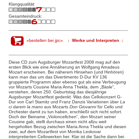
Klangqualität:
Gesamteindruck:
»bestellen bei jpc«
↓ Werke und Interpreten ↓
Diese CD zum Augsburger Mozartfest 2008 mag auf den
ersten Blick wie eine Annäherung an Wolfgang Amadeus
Mozart erscheinen. Bei näherem Hinsehen (und Hinhören)
kann man das um das Divertimento D-Dur KV 136
gruppierte Programm aber ebenso gut als eine Verbeugung
vor Mozarts Cousine Maria Anna Thekla, dem „Bäsle“,
verstehen, deren 250. Geburtstag das diesjährige
Augsburger Mozartfest gedenkt. Was das Cellokonzert G-
Dur von Carl Stamitz und Franz Danzis Variationen über
La
ci darem la mano
aus Mozarts
Don Giovanni
für Cello und
Orchester damit zu tun haben, erschließt sich nicht sofort.
Doch der Beiname „Violoncellchen“, den Mozart seiner
Cousine gab, stellt durchaus einen nicht allzu weit
hergeholten Bezug zwischen Maria Anna Thekla und diesen
zwei, auf dem Mozartfest von Monika Leskovar
interpretierten Cellowerken her. Klar ist die Sache dann bei