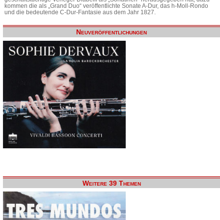
kommen die als „Grand Duo“ veröffentlichte Sonate A-Dur, das h-Moll-Rondo
und die bedeutende C-Dur-Fantasie aus dem Jahr 1827.
Neuveröffentlichungen
Weitere 39 Themen