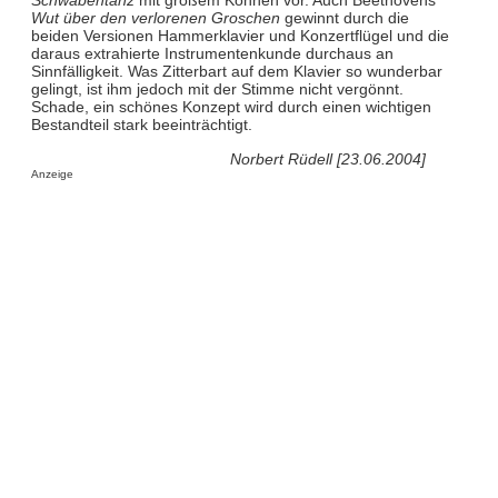
Schwabentanz
mit großem Können vor. Auch Beethovens
Wut über den verlorenen Groschen
gewinnt durch die
beiden Versionen Hammerklavier und Konzertflügel und die
daraus extrahierte Instrumentenkunde durchaus an
Sinnfälligkeit. Was Zitterbart auf dem Klavier so wunderbar
gelingt, ist ihm jedoch mit der Stimme nicht vergönnt.
Schade, ein schönes Konzept wird durch einen wichtigen
Bestandteil stark beeinträchtigt.
Norbert Rüdell [23.06.2004]
Anzeige