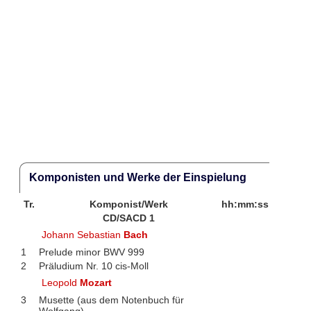
Komponisten und Werke der Einspielung
Tr.
Komponist/Werk
hh:mm:ss
CD/SACD 1
Johann Sebastian
Bach
1
Prelude minor BWV 999
2
Präludium Nr. 10 cis-Moll
Leopold
Mozart
3
Musette (aus dem Notenbuch für
Wolfgang)