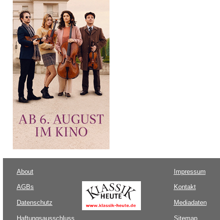
About
Impressum
AGBs
Kontakt
Datenschutz
Mediadaten
Haftungsausschluss
Sitemap