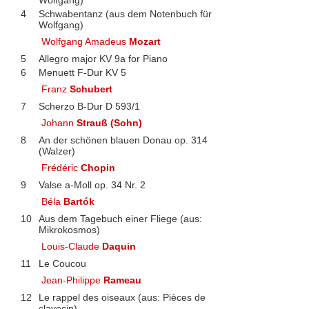
4
Schwabentanz (aus dem Notenbuch für
Wolfgang)
Wolfgang Amadeus
Mozart
5
Allegro major KV 9a for Piano
6
Menuett F-Dur KV 5
Franz
Schubert
7
Scherzo B-Dur D 593/1
Johann
Strauß (Sohn)
8
An der schönen blauen Donau op. 314
(Walzer)
Frédéric
Chopin
9
Valse a-Moll op. 34 Nr. 2
Béla
Bartók
10
Aus dem Tagebuch einer Fliege (aus:
Mikrokosmos)
Louis-Claude
Daquin
11
Le Coucou
Jean-Philippe
Rameau
12
Le rappel des oiseaux (aus: Pièces de
clavecin)