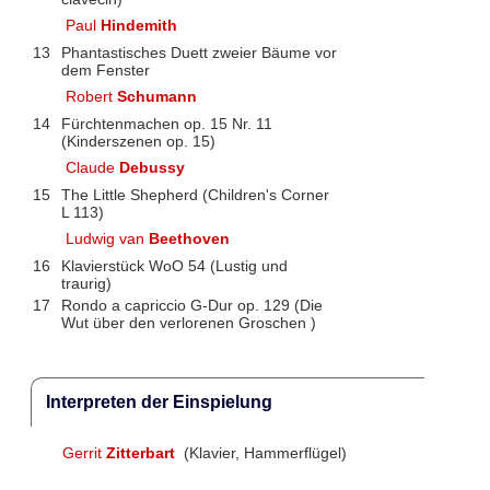
Paul
Hindemith
13
Phantastisches Duett zweier Bäume vor
dem Fenster
Robert
Schumann
14
Fürchtenmachen op. 15 Nr. 11
(Kinderszenen op. 15)
Claude
Debussy
15
The Little Shepherd (Children's Corner
L 113)
Ludwig van
Beethoven
16
Klavierstück WoO 54 (Lustig und
traurig)
17
Rondo a capriccio G-Dur op. 129 (Die
Wut über den verlorenen Groschen )
Interpreten der Einspielung
Gerrit
Zitterbart
(Klavier, Hammerflügel)