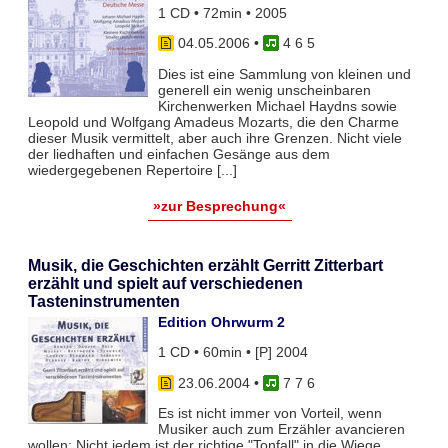
1 CD • 72min • 2005
04.05.2006
•
4 6 5
Dies ist eine Sammlung von kleinen und
generell ein wenig unscheinbaren
Kirchenwerken Michael Haydns sowie
Leopold und Wolfgang Amadeus Mozarts, die den Charme
dieser Musik vermittelt, aber auch ihre Grenzen. Nicht viele
der liedhaften und einfachen Gesänge aus dem
wiedergegebenen Repertoire [...]
»zur Besprechung«
Musik, die Geschichten erzählt Gerritt Zitterbart
erzählt und spielt auf verschiedenen
Tasteninstrumenten
Edition Ohrwurm 2
1 CD • 60min • [P] 2004
23.06.2004
•
7 7 6
Es ist nicht immer von Vorteil, wenn
Musiker auch zum Erzähler avancieren
wollen: Nicht jedem ist der richtige "Tonfall" in die Wiege