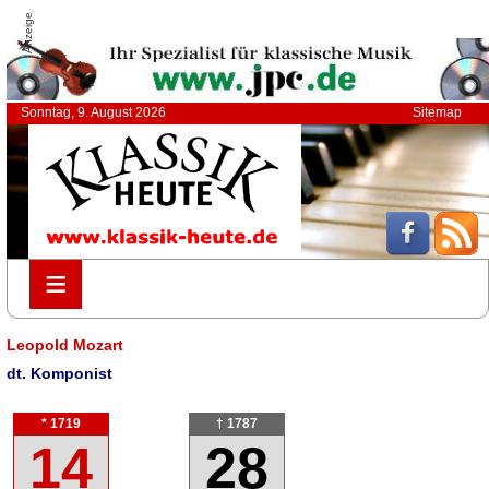
Anzeige
Sonntag, 9. August 2026
Sitemap
≡
≡
Leopold Mozart
dt. Komponist
* 1719
† 1787
14
28