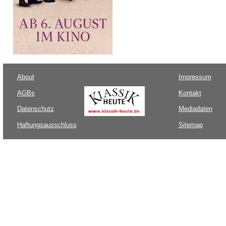
About
Impressum
AGBs
Kontakt
Datenschutz
Mediadaten
Haftungsausschluss
Sitemap