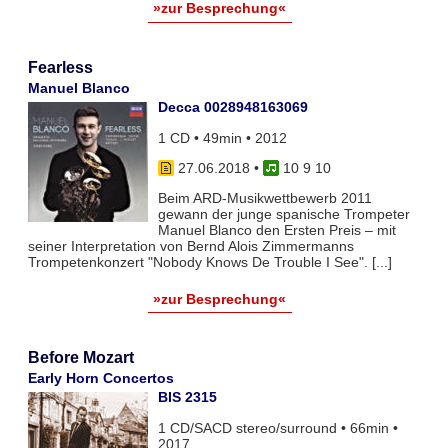
»zur Besprechung«
Fearless
Manuel Blanco
Decca 0028948163069
1 CD • 49min • 2012
27.06.2018
•
10 9 10
Beim ARD-Musikwettbewerb 2011
gewann der junge spanische Trompeter
Manuel Blanco den Ersten Preis – mit
seiner Interpretation von Bernd Alois Zimmermanns
Trompetenkonzert "Nobody Knows De Trouble I See". [...]
»zur Besprechung«
Before Mozart
Early Horn Concertos
BIS 2315
1 CD/SACD stereo/surround • 66min •
2017