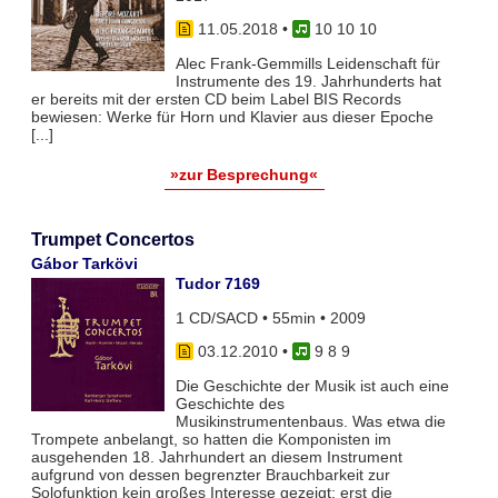
11.05.2018
•
10 10 10
Alec Frank-Gemmills Leidenschaft für
Instrumente des 19. Jahrhunderts hat
er bereits mit der ersten CD beim Label BIS Records
bewiesen: Werke für Horn und Klavier aus dieser Epoche
[...]
»zur Besprechung«
Trumpet Concertos
Gábor Tarkövi
Tudor 7169
1 CD/SACD • 55min • 2009
03.12.2010
•
9 8 9
Die Geschichte der Musik ist auch eine
Geschichte des
Musikinstrumentenbaus. Was etwa die
Trompete anbelangt, so hatten die Komponisten im
ausgehenden 18. Jahrhundert an diesem Instrument
aufgrund von dessen begrenzter Brauchbarkeit zur
Solofunktion kein großes Interesse gezeigt; erst die