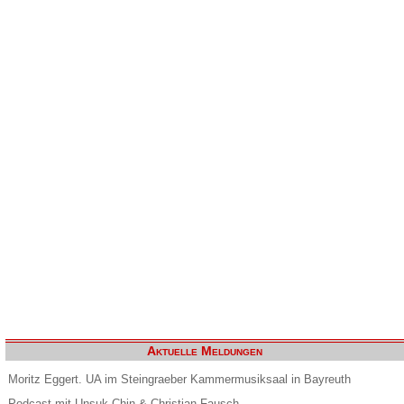
Aktuelle Meldungen
Moritz Eggert. UA im Steingraeber Kammermusiksaal in Bayreuth
Podcast mit Unsuk Chin & Christian Fausch