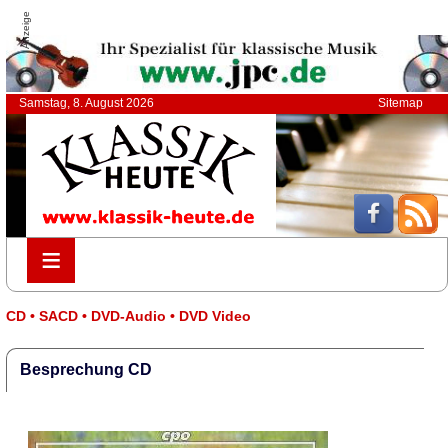
Anzeige
Samstag, 8. August 2026
Sitemap
≡
≡
CD • SACD • DVD-Audio • DVD Video
Besprechung CD