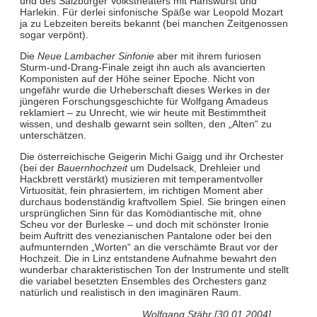
und des Salzburger Volkstheaters mit Hanswurst und
Harlekin. Für derlei sinfonische Späße war Leopold Mozart
ja zu Lebzeiten bereits bekannt (bei manchen Zeitgenossen
sogar verpönt).
Die
Neue Lambacher Sinfonie
aber mit ihrem furiosen
Sturm-und-Drang-Finale zeigt ihn auch als avancierten
Komponisten auf der Höhe seiner Epoche. Nicht von
ungefähr wurde die Urheberschaft dieses Werkes in der
jüngeren Forschungsgeschichte für Wolfgang Amadeus
reklamiert – zu Unrecht, wie wir heute mit Bestimmtheit
wissen, und deshalb gewarnt sein sollten, den „Alten“ zu
unterschätzen.
Die österreichische Geigerin Michi Gaigg und ihr Orchester
(bei der
Bauernhochzeit
um Dudelsack, Drehleier und
Hackbrett verstärkt) musizieren mit temperamentvoller
Virtuosität, fein phrasiertem, im richtigen Moment aber
durchaus bodenständig kraftvollem Spiel. Sie bringen einen
ursprünglichen Sinn für das Komödiantische mit, ohne
Scheu vor der Burleske – und doch mit schönster Ironie
beim Auftritt des venezianischen Pantalone oder bei den
aufmunternden „Worten“ an die verschämte Braut vor der
Hochzeit. Die in Linz entstandene Aufnahme bewahrt den
wunderbar charakteristischen Ton der Instrumente und stellt
die variabel besetzten Ensembles des Orchesters ganz
natürlich und realistisch in den imaginären Raum.
Wolfgang Stähr [30.01.2004]