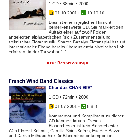
1 CD • 68min • 2000
01.10.2001
•
10 10 10
Dies ist eine in jeglicher Hinsicht
bemerkenswerte CD. Sie markiert den
Auftakt einer auf zwölf Folgen
angelegten alphabetischen (sic!) Zusammenstellung
solistischer Flötenmusik. Sharon Bezalys Flötenspiel hat auf
internationaler Ebene bereits überaus enthusiastisches Lob
erfahren. In der Tat wohnt [...]
»zur Besprechung«
French Wind Band Classics
Chandos CHAN 9897
1 CD • 72min • 2000
01.07.2001
•
8 8 8
Kommentar und Kompliment zu dieser
CD könnten lauten: Dieses
Blasorchester ist kein Blasorchester!
Was Florent Schmitt, Camille Saint-Saëns, Eugène Bozza
und Darius Milhaud hier für Blasorchester komponiert