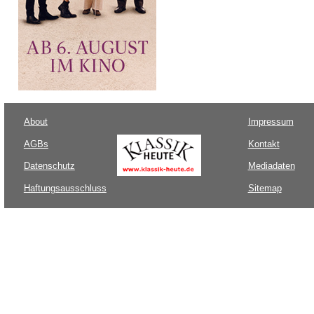
About
Impressum
AGBs
Kontakt
Datenschutz
Mediadaten
Haftungsausschluss
Sitemap