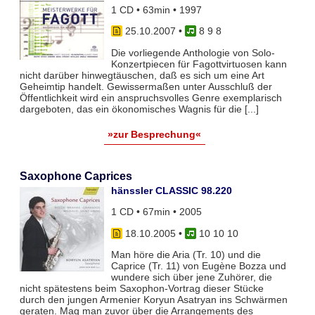
1 CD • 63min • 1997
25.10.2007
•
8 9 8
Die vorliegende Anthologie von Solo-
Konzertpiecen für Fagottvirtuosen kann
nicht darüber hinwegtäuschen, daß es sich um eine Art
Geheimtip handelt. Gewissermaßen unter Ausschluß der
Öffentlichkeit wird ein anspruchsvolles Genre exemplarisch
dargeboten, das ein ökonomisches Wagnis für die [...]
»zur Besprechung«
Saxophone Caprices
hänssler CLASSIC 98.220
1 CD • 67min • 2005
18.10.2005
•
10 10 10
Man höre die Aria (Tr. 10) und die
Caprice (Tr. 11) von Eugène Bozza und
wundere sich über jene Zuhörer, die
nicht spätestens beim Saxophon-Vortrag dieser Stücke
durch den jungen Armenier Koryun Asatryan ins Schwärmen
geraten. Mag man zuvor über die Arrangements des