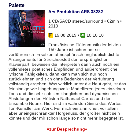
Palette
Ars Produktion ARS 38282
1 CD/SACD stereo/surround • 62min •
2019
15.08.2019
•
10 10 10
Französische Flötenmusik der letzten
150 Jahre ist schon per se
verführerisch. Ersetzen atmosphärisch unglaublich dichte
Arrangements für Streichsextett den ursprünglichen
Klavierpart, beweisen die Interpreten dann auch noch ein
vollendetes poetisches Empfinden und außerordentliche
lyrische Fähigkeiten, dann kann man sich nur noch
zurücklehnen und sich ohne Bedenken der Verführung
vollständig ergeben. Was wirklich unter die Haut geht, ist das
feinsinnige wie hingebungsvolle Modellieren jedes einzelnen
Tons und die sehr subtilen klanglichen und dynamischen
Abstufungen des Flötisten Nathanael Carrés und des
Ensemble Nuanz. Hier sind im wahrsten Sinne des Wortes
Ton-Künstler am Werk. Für mich ein sinnlicher, vor allem
aber uneingeschränkter Hörgenuss, der größer nicht sein
könnte und der mir schon lange so nicht mehr begegnet ist.
»zur Besprechung«