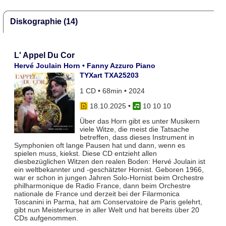
Diskographie (14)
L' Appel Du Cor
Hervé Joulain Horn • Fanny Azzuro Piano
TYXart TXA25203
1 CD • 68min • 2024
18.10.2025
•
10 10 10
Über das Horn gibt es unter Musikern
viele Witze, die meist die Tatsache
betreffen, dass dieses Instrument in
Symphonien oft lange Pausen hat und dann, wenn es
spielen muss, kiekst. Diese CD entzieht allen
diesbezüglichen Witzen den realen Boden: Hervé Joulain ist
ein weltbekannter und -geschätzter Hornist. Geboren 1966,
war er schon in jungen Jahren Solo-Hornist beim Orchestre
philharmonique de Radio France, dann beim Orchestre
nationale de France und derzeit bei der Filarmonica
Toscanini in Parma, hat am Conservatoire de Paris gelehrt,
gibt nun Meisterkurse in aller Welt und hat bereits über 20
CDs aufgenommen.